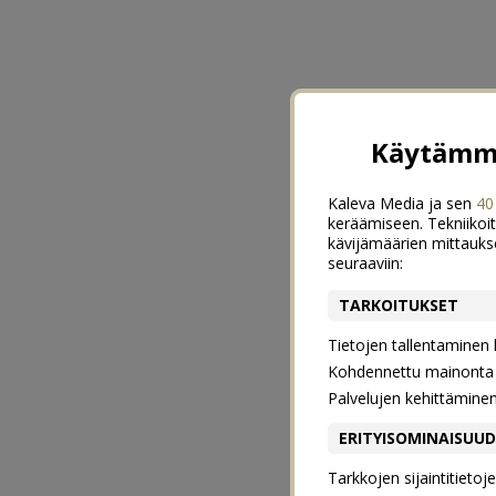
Käytämme
Kaleva Media ja sen
40
keräämiseen. Tekniikoit
kävijämäärien mittauks
seuraaviin:
TARKOITUKSET
Tietojen tallentaminen la
Kohdennettu mainonta j
Palvelujen kehittämine
ERITYISOMINAISUU
Tarkkojen sijaintitieto