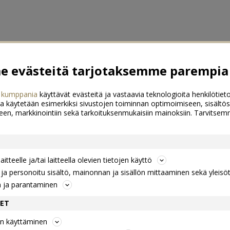
 evästeitä tarjotaksemme parempia 
 kumppania
käyttävät evästeitä ja vastaavia teknologioita henkilötieto
a käytetään esimerkiksi sivustojen toiminnan optimoimiseen, sisältös
een, markkinointiin sekä tarkoituksenmukaisiin mainoksiin. Tarvits
itteelle ja/tai laitteella olevien tietojen käyttö
a personoitu sisältö, mainonnan ja sisällön mittaaminen sekä yleisö
n ja parantaminen
DET
jen käyttäminen