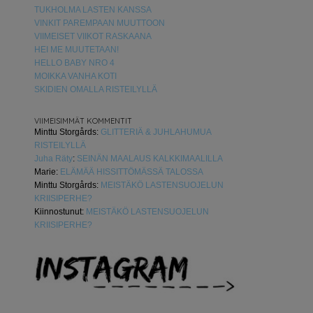
TUKHOLMA LASTEN KANSSA
VINKIT PAREMPAAN MUUTTOON
VIIMEISET VIIKOT RASKAANA
HEI ME MUUTETAAN!
HELLO BABY NRO 4
MOIKKA VANHA KOTI
SKIDIEN OMALLA RISTEILYLLÄ
VIIMEISIMMÄT KOMMENTIT
Minttu Storgårds
:
GLITTERIÄ & JUHLAHUMUA
RISTEILYLLÄ
Juha Räty
:
SEINÄN MAALAUS KALKKIMAALILLA
Marie
:
ELÄMÄÄ HISSITTÖMÄSSÄ TALOSSA
Minttu Storgårds
:
MEISTÄKÖ LASTENSUOJELUN
KRIISIPERHE?
Kiinnostunut
:
MEISTÄKÖ LASTENSUOJELUN
KRIISIPERHE?