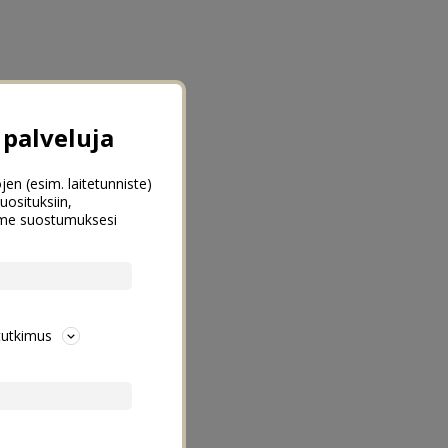
palveluja
jen (esim. laitetunniste)
uosituksiin,
emme suostumuksesi
tutkimus