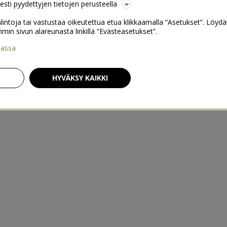
sesti pyydettyjen tietojen perusteella
lintoja tai vastustaa oikeutettua etua klikkaamalla “Asetukset”. Löydä
 sivun alareunasta linkillä “Evästeasetukset”.
iassa
HYVÄKSY KAIKKI