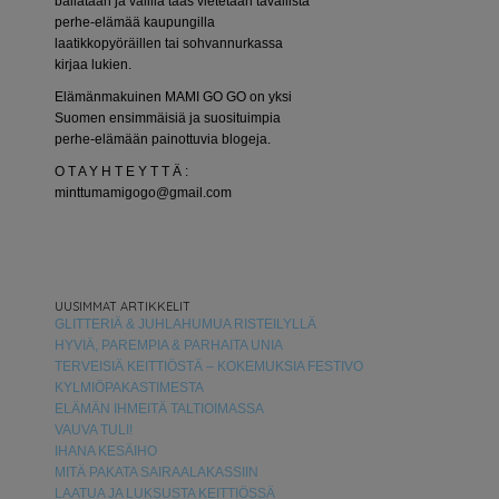
bailataan ja välillä taas vietetään tavallista
perhe-elämää kaupungilla
laatikkopyöräillen tai sohvannurkassa
kirjaa lukien.
Elämänmakuinen MAMI GO GO on yksi
Suomen ensimmäisiä ja suosituimpia
perhe-elämään painottuvia blogeja.
O T A Y H T E Y T T Ä :
minttumamigogo@gmail.com
UUSIMMAT ARTIKKELIT
GLITTERIÄ & JUHLAHUMUA RISTEILYLLÄ
HYVIÄ, PAREMPIA & PARHAITA UNIA
TERVEISIÄ KEITTIÖSTÄ – KOKEMUKSIA FESTIVO
KYLMIÖPAKASTIMESTA
ELÄMÄN IHMEITÄ TALTIOIMASSA
VAUVA TULI!
IHANA KESÄIHO
MITÄ PAKATA SAIRAALAKASSIIN
LAATUA JA LUKSUSTA KEITTIÖSSÄ