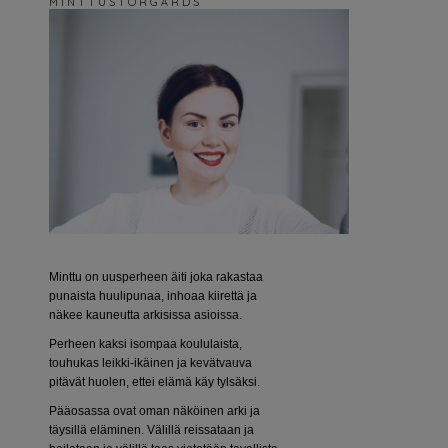
M I N T T U S T O R G Å R D S
Minttu on uusperheen äiti joka rakastaa
punaista huulipunaa, inhoaa kiirettä ja
näkee kauneutta arkisissa asioissa.
Perheen kaksi isompaa koululaista,
touhukas leikki-ikäinen ja kevätvauva
pitävät huolen, ettei elämä käy tylsäksi.
Pääosassa ovat oman näköinen arki ja
täysillä eläminen. Välillä reissataan ja