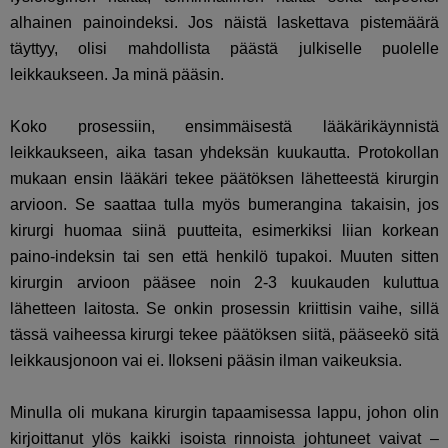
alhainen painoindeksi. Jos näistä laskettava pistemäärä
täyttyy, olisi mahdollista päästä julkiselle puolelle
leikkaukseen. Ja minä pääsin.
Koko prosessiin, ensimmäisestä lääkärikäynnistä
leikkaukseen, aika tasan yhdeksän kuukautta. Protokollan
mukaan ensin lääkäri tekee päätöksen lähetteestä kirurgin
arvioon. Se saattaa tulla myös bumerangina takaisin, jos
kirurgi huomaa siinä puutteita, esimerkiksi liian korkean
paino-indeksin tai sen että henkilö tupakoi. Muuten sitten
kirurgin arvioon pääsee noin 2-3 kuukauden kuluttua
lähetteen laitosta. Se onkin prosessin kriittisin vaihe, sillä
tässä vaiheessa kirurgi tekee päätöksen siitä, pääseekö sitä
leikkausjonoon vai ei. Ilokseni pääsin ilman vaikeuksia.
Minulla oli mukana kirurgin tapaamisessa lappu, johon olin
kirjoittanut ylös kaikki isoista rinnoista johtuneet vaivat –