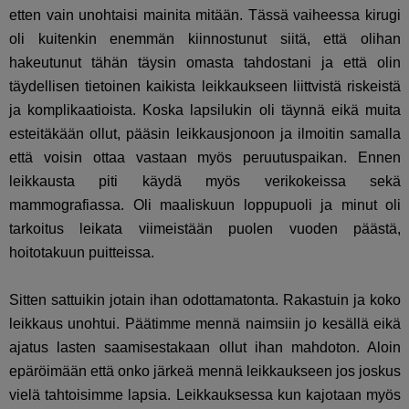
etten vain unohtaisi mainita mitään. Tässä vaiheessa kirugi
oli kuitenkin enemmän kiinnostunut siitä, että olihan
hakeutunut tähän täysin omasta tahdostani ja että olin
täydellisen tietoinen kaikista leikkaukseen liittvistä riskeistä
ja komplikaatioista. Koska lapsilukin oli täynnä eikä muita
esteitäkään ollut, pääsin leikkausjonoon ja ilmoitin samalla
että voisin ottaa vastaan myös peruutuspaikan. Ennen
leikkausta piti käydä myös verikokeissa sekä
mammografiassa. Oli maaliskuun loppupuoli ja minut oli
tarkoitus leikata viimeistään puolen vuoden päästä,
hoitotakuun puitteissa.
Sitten sattuikin jotain ihan odottamatonta. Rakastuin ja koko
leikkaus unohtui. Päätimme mennä naimsiin jo kesällä eikä
ajatus lasten saamisestakaan ollut ihan mahdoton. Aloin
epäröimään että onko järkeä mennä leikkaukseen jos joskus
vielä tahtoisimme lapsia. Leikkauksessa kun kajotaan myös