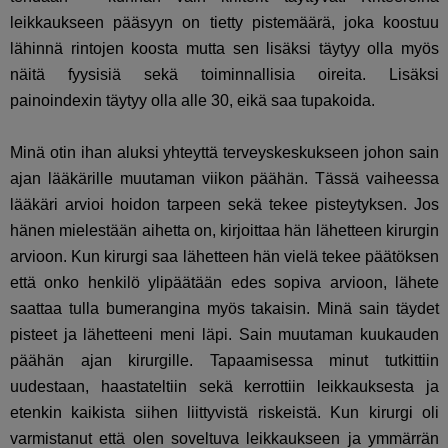
leikkaukseen pääsyyn on tietty pistemäärä, joka koostuu
lähinnä rintojen koosta mutta sen lisäksi täytyy olla myös
näitä fyysisiä sekä toiminnallisia oireita. Lisäksi
painoindexin täytyy olla alle 30, eikä saa tupakoida.
Minä otin ihan aluksi yhteyttä terveyskeskukseen johon sain
ajan lääkärille muutaman viikon päähän. Tässä vaiheessa
lääkäri arvioi hoidon tarpeen sekä tekee pisteytyksen. Jos
hänen mielestään aihetta on, kirjoittaa hän lähetteen kirurgin
arvioon. Kun kirurgi saa lähetteen hän vielä tekee päätöksen
että onko henkilö ylipäätään edes sopiva arvioon, lähete
saattaa tulla bumerangina myös takaisin. Minä sain täydet
pisteet ja lähetteeni meni läpi. Sain muutaman kuukauden
päähän ajan kirurgille. Tapaamisessa minut tutkittiin
uudestaan, haastateltiin sekä kerrottiin leikkauksesta ja
etenkin kaikista siihen liittyvistä riskeistä. Kun kirurgi oli
varmistanut että olen soveltuva leikkaukseen ja ymmärrän