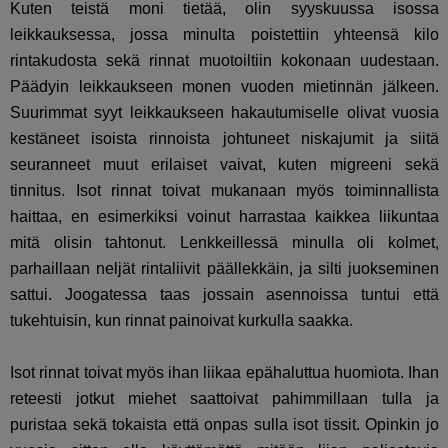
Kuten teistä moni tietää, olin syyskuussa isossa
leikkauksessa, jossa minulta poistettiin yhteensä kilo
rintakudosta sekä rinnat muotoiltiin kokonaan uudestaan.
Päädyin leikkaukseen monen vuoden mietinnän jälkeen.
Suurimmat syyt leikkaukseen hakautumiselle olivat vuosia
kestäneet isoista rinnoista johtuneet niskajumit ja siitä
seuranneet muut erilaiset vaivat, kuten migreeni sekä
tinnitus. Isot rinnat toivat mukanaan myös toiminnallista
haittaa, en esimerkiksi voinut harrastaa kaikkea liikuntaa
mitä olisin tahtonut. Lenkkeillessä minulla oli kolmet,
parhaillaan neljät rintaliivit päällekkäin, ja silti juokseminen
sattui. Joogatessa taas jossain asennoissa tuntui että
tukehtuisin, kun rinnat painoivat kurkulla saakka.
Isot rinnat toivat myös ihan liikaa epähaluttua huomiota. Ihan
reteesti jotkut miehet saattoivat pahimmillaan tulla ja
puristaa sekä tokaista että onpas sulla isot tissit. Opinkin jo