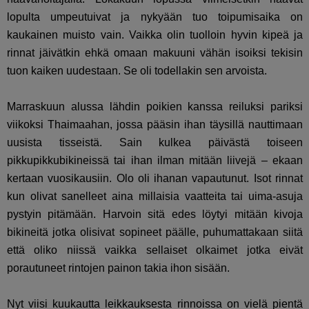
lopulta umpeutuivat ja nykyään tuo toipumisaika on
kaukainen muisto vain. Vaikka olin tuolloin hyvin kipeä ja
rinnat jäivätkin ehkä omaan makuuni vähän isoiksi tekisin
tuon kaiken uudestaan. Se oli todellakin sen arvoista.
Marraskuun alussa lähdin poikien kanssa reiluksi pariksi
viikoksi Thaimaahan, jossa pääsin ihan täysillä nauttimaan
uusista tisseistä. Sain kulkea päivästä toiseen
pikkupikkubikineissä tai ihan ilman mitään liivejä – ekaan
kertaan vuosikausiin. Olo oli ihanan vapautunut. Isot rinnat
kun olivat sanelleet aina millaisia vaatteita tai uima-asuja
pystyin pitämään. Harvoin sitä edes löytyi mitään kivoja
bikineitä jotka olisivat sopineet päälle, puhumattakaan siitä
että oliko niissä vaikka sellaiset olkaimet jotka eivät
porautuneet rintojen painon takia ihon sisään.
Nyt viisi kuukautta leikkauksesta rinnoissa on vielä pientä