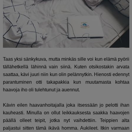
Taas yksi sänkykuva, mutta minkäs sille voi kun elämä pyörii
tällähetkellä lähinnä vain siinä. Kuten otsikostakin arvata
saattaa, kävi juuri niin kun olin pelännytkin. Hienosti edennyt
parantuminen otti takapakkia kun muutamasta kohtaa
haavoja iho oli tulehtunut ja auennut.
Kävin eilen haavanhoitajalla joka itsessään jo pelotti ihan
kauheasti. Minulla on ollut leikkauksesta saakka haavojen
päällä olleet teipit, jotka nyt vaihdettiin. Teippien alta
paljastui sitten tämä ikävä homma. Aukileet. Itkin varmaan