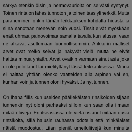
särkyä etenkin öisin ja hermovaurioita on selvästi syntynyt.
Toinen rinta on lähes tunnoton ja toinen taas yliherkkä. Mutta
paraneminen onkin tämän leikkauksen kohdalla hidasta ja
siinä sanotaan menevän noin vuosi. Tissit eivät myöskään
enää uhmaa painovoimaa samalla tavalla kun alussa, vaan
ne alkavat asettumaan luonnollisemmin. Ankkurin malliset
arvet ovat melko selvät ja näkyvät vielä, mutta ne eivät
haittaa minua yhtään. Arvet ovatkin varmaan ainut asia joka
ei ole pelottanut tai mietityttänyt tässä leikkauksessa. Minua
ei haittaa yhtään olenko vaatteiden alla arpinen vai en,
kunhan voin ja tunnen oloni hyväksi. Ja nyt tunnen.
On ihana fiilis kun useiden päällekäisten rinsikoiden sijaan
tunnenkin nyt oloni parhaaksi silloin kun saan olla ilmaan
mitään liivejä. En itseasiassa ole vielä ostanut mitään uusia
rintsikoita, sillä halusin rauhassa odotella että minkälaiset
näistä muodostuu. Liian pieniä urheiluliivejä kun minulta