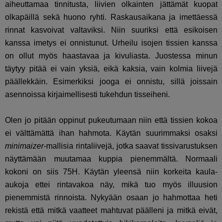
aiheuttamaa tinnitusta, liivien olkainten jättämät kuopat
olkapäillä sekä huono ryhti. Raskausaikana ja imettäessä
rinnat kasvoivat valtaviksi. Niin suuriksi että esikoisen
kanssa imetys ei onnistunut. Urheilu isojen tissien kanssa
on ollut myös haastavaa ja kivuliasta. Juostessa minun
täytyy pitää ei vain yksiä, eikä kaksia, vain kolmia liivejä
päällekkäin. Esimerkiksi jooga ei onnistu, sillä joissain
asennoissa kirjaimellisesti tukehdun tisseiheni.
Olen jo pitään oppinut pukeutumaan niin että tissien kokoa
ei välttämättä ihan hahmota. Käytän suurimmaksi osaksi
minimaizer
-mallisia rintaliivejä, jotka saavat tissivarustuksen
näyttämään muutamaa kuppia pienemmältä. Normaali
kokoni on siis 75H. Käytän yleensä niin korkeita kaula-
aukoja ettei rintavakoa näy, mikä tuo myös illuusion
pienemmistä rinnoista. Nykyään osaan jo hahmottaa heti
rekistä että mitkä vaatteet mahtuvat päälleni ja mitkä eivät,