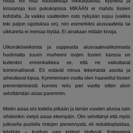
mutta voi niitä vuodatettuja hikikarpaloita, kyyneliä ja
kirosanoja kun pukukopissa MIKÄÄN ei mahdu tissien
kohdalta. Ja vaikka vaatteiden osto nykyään sujuu (vaikka
toki paljon rajoituksia on), niin esimerkiksi alusvaatteita tai
uikkareita ei meinaa löytää. Ei ainakaan mitään kivoja.
Ulkonäköseikoista ja suppeasta alusvaatevalikoimasta
huolimatta suurin murheeni isojen tissien kanssa on
kuitenkin ennenkaikkea se, että ne vaikuttavat
toiminnallisesti. Eli estävät minua tekemästä asioita ja
aiheuttavat kipua. Kymmenisen vuotta olen haaveillut tissien
pienentämisestä kunnes reilu pari vuotta sitten aloin
selvittämään asiaa paremmin.
Mietin asiaa siis todella pitkään ja tämän vuoden alussa sain
vihdoinkin vietyä asiaa eteenpäin. Olin selvittänyt että myös
julkisella puolella rintojen pienennystä, eli reduktioplastiaa,
tehdään – kunhan vain kriiterit täyttyvät. Kriteereinä