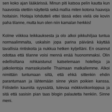
sen koko ajan lääkärissä. Minun piti katsoa pelin kautta kun
haavoista otettiin näytteitä sekä mallia miten kotona haavoja
hoitaisin. Hoitaja lohdutteli ettei tässä edes vielä ole kovin
paha tilanne, mutta kun olen niin kamalan herkkis!
Kolme viikkoa leikkauksesta ja olo alkoi pikkuhiljaa tuntua
normaalimmalta, uskalsin jopa parina päivänä käyttää
tavallisia rintiskoita ja nukkua hetken kyljelläni. En osannut
odottaa että tilanne voisi mennä enää huonommaksi. Olin
edellisiltana rohkaistunut katselemaan hotelleja ja
jatkolentoja marraskuiselle Thaimaan matkallemme. Alkoi
nimittäin tuntumaan siltä, että ehkä sittenkin ehdin
parantumaan ja lähtemään sinne yksin poikien kanssa.
Fiilistelin kauniita syyssäitä, tulevaa mökkiviikonloppua ja
sitä että sasisin pian taas blogin palautetta henkiin. Sinne
meni.