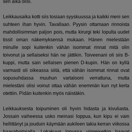
sen aika olisi.
Leikkausaika kotti siis tosiaan syyskuussa ja kaikki meni sen
suhteen ihan hyvin. Tavallaan. Pyysin ottamaan rinnoista
mahdollisimman paljon pois, mutta kirurgi teki lopulta uudet
tissit oman näkemyksensä mukaan. Hänen mielestään
minulle sopi kuitenkin vähän isommat rinnat mitä olin
toivonut ja sellaiseksi hän ne jättikin. Toiveenani oli siis B-
kuppi, mutta sain sellaisen pienen D-kupin. Hän on kyllä
varmasti oli oikeassa siitä, että vähän isommat rinnat ovat
sopusuhdassa muuhun vartalooni verrattuna, mutta
mielestäni olisi voinut ottaa vähän enemmän kun nyt kerta
otettiin. Pidän kuitenkin myös näistäkin.
Leikkauksesta toipuminen oli hyvin hidasta ja kivuliasta.
Jossain vaiheessa usko meinasi loppua, kun kipu ei vain
hellittänyt ja jouduin käymään aukileen takia kerran viikossa
haavahoitajalla. Lokakuun lopussa viimeisetkin haavat