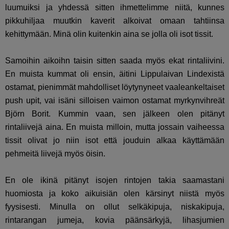
luumuiksi ja yhdessä sitten ihmettelimme niitä, kunnes
pikkuhiljaa muutkin kaverit alkoivat omaan tahtiinsa
kehittymään. Minä olin kuitenkin aina se jolla oli isot tissit.
Samoihin aikoihn taisin sitten saada myös ekat rintaliivini.
En muista kummat oli ensin, äitini Lippulaivan Lindexistä
ostamat, pienimmät mahdolliset löytynyneet vaaleankeltaiset
push upit, vai isäni silloisen vaimon ostamat myrkynvihreät
Björn Borit. Kummin vaan, sen jälkeen olen pitänyt
rintaliivejä aina. En muista milloin, mutta jossain vaiheessa
tissit olivat jo niin isot että jouduin alkaa käyttämään
pehmeitä liivejä myös öisin.
En ole ikinä pitänyt isojen rintojen takia saamastani
huomiosta ja koko aikuisiän olen kärsinyt niistä myös
fyysisesti. Minulla on ollut selkäkipuja, niskakipuja,
rintarangan jumeja, kovia päänsärkyjä, lihasjumien