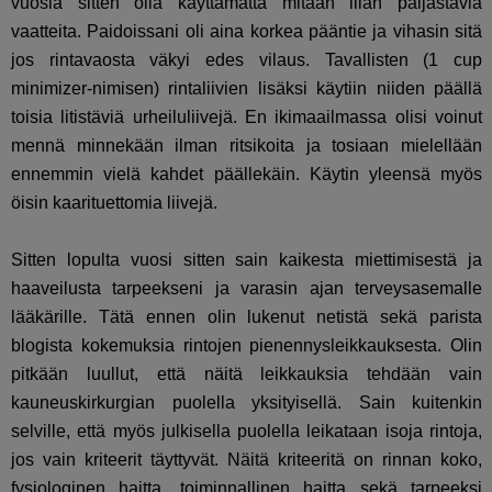
vuosia sitten olla käyttämättä mitään liian paljastavia
vaatteita. Paidoissani oli aina korkea pääntie ja vihasin sitä
jos rintavaosta väkyi edes vilaus. Tavallisten (1 cup
minimizer-nimisen) rintaliivien lisäksi käytiin niiden päällä
toisia litistäviä urheiluliivejä. En ikimaailmassa olisi voinut
mennä minnekään ilman ritsikoita ja tosiaan mielellään
ennemmin vielä kahdet päällekäin. Käytin yleensä myös
öisin kaarituettomia liivejä.
Sitten lopulta vuosi sitten sain kaikesta miettimisestä ja
haaveilusta tarpeekseni ja varasin ajan terveysasemalle
lääkärille. Tätä ennen olin lukenut netistä sekä parista
blogista kokemuksia rintojen pienennysleikkauksesta. Olin
pitkään luullut, että näitä leikkauksia tehdään vain
kauneuskirkurgian puolella yksityisellä. Sain kuitenkin
selville, että myös julkisella puolella leikataan isoja rintoja,
jos vain kriteerit täyttyvät. Näitä kriteeritä on rinnan koko,
fysiologinen haitta, toiminnallinen haitta sekä tarpeeksi