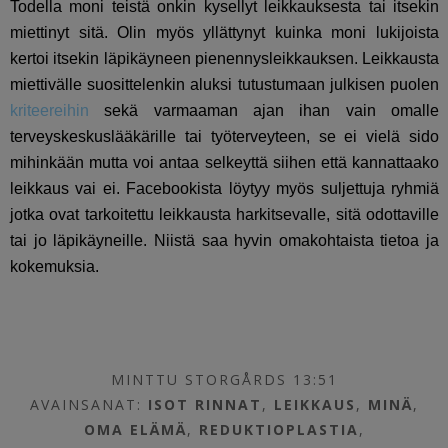
Todella moni teistä onkin kysellyt leikkauksesta tai itsekin
miettinyt sitä. Olin myös yllättynyt kuinka moni lukijoista
kertoi itsekin läpikäyneen pienennysleikkauksen. Leikkausta
miettivälle suosittelenkin aluksi tutustumaan julkisen puolen
kriteereihin
sekä varmaaman ajan ihan vain omalle
terveyskeskuslääkärille tai työterveyteen, se ei vielä sido
mihinkään mutta voi antaa selkeyttä siihen että kannattaako
leikkaus vai ei. Facebookista löytyy myös suljettuja ryhmiä
jotka ovat tarkoitettu leikkausta harkitsevalle, sitä odottaville
tai jo läpikäyneille. Niistä saa hyvin omakohtaista tietoa ja
kokemuksia.
MINTTU STORGÅRDS 13:51
AVAINSANAT:
ISOT RINNAT
,
LEIKKAUS
,
MINÄ
,
OMA ELÄMÄ
,
REDUKTIOPLASTIA
,