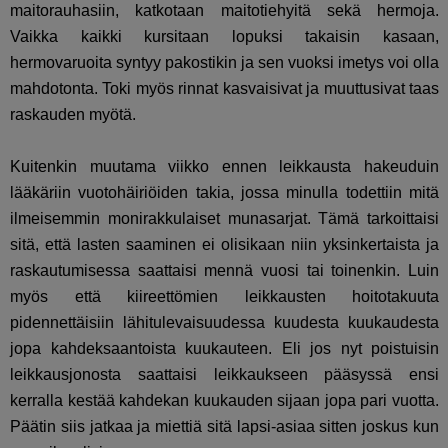
maitorauhasiin, katkotaan maitotiehyitä sekä hermoja.
Vaikka kaikki kursitaan lopuksi takaisin kasaan,
hermovaruoita syntyy pakostikin ja sen vuoksi imetys voi olla
mahdotonta. Toki myös rinnat kasvaisivat ja muuttusivat taas
raskauden myötä.
Kuitenkin muutama viikko ennen leikkausta hakeuduin
lääkäriin vuotohäiriöiden takia, jossa minulla todettiin mitä
ilmeisemmin monirakkulaiset munasarjat. Tämä tarkoittaisi
sitä, että lasten saaminen ei olisikaan niin yksinkertaista ja
raskautumisessa saattaisi mennä vuosi tai toinenkin. Luin
myös että kiireettömien leikkausten hoitotakuuta
pidennettäisiin lähitulevaisuudessa kuudesta kuukaudesta
jopa kahdeksaantoista kuukauteen. Eli jos nyt poistuisin
leikkausjonosta saattaisi leikkaukseen pääsyssä ensi
kerralla kestää kahdekan kuukauden sijaan jopa pari vuotta.
Päätin siis jatkaa ja miettiä sitä lapsi-asiaa sitten joskus kun