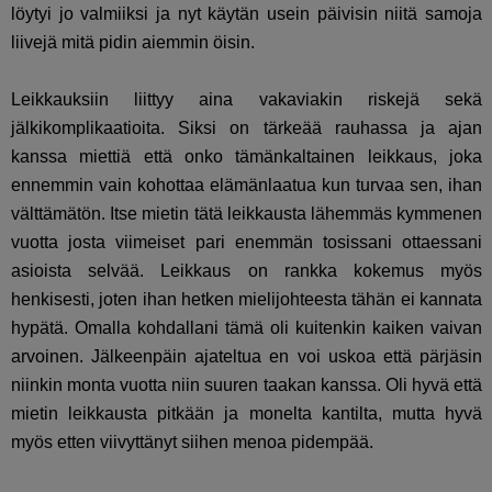
löytyi jo valmiiksi ja nyt käytän usein päivisin niitä samoja
liivejä mitä pidin aiemmin öisin.
Leikkauksiin liittyy aina vakaviakin riskejä sekä
jälkikomplikaatioita. Siksi on tärkeää rauhassa ja ajan
kanssa miettiä että onko tämänkaltainen leikkaus, joka
ennemmin vain kohottaa elämänlaatua kun turvaa sen, ihan
välttämätön. Itse mietin tätä leikkausta lähemmäs kymmenen
vuotta josta viimeiset pari enemmän tosissani ottaessani
asioista selvää. Leikkaus on rankka kokemus myös
henkisesti, joten ihan hetken mielijohteesta tähän ei kannata
hypätä. Omalla kohdallani tämä oli kuitenkin kaiken vaivan
arvoinen. Jälkeenpäin ajateltua en voi uskoa että pärjäsin
niinkin monta vuotta niin suuren taakan kanssa. Oli hyvä että
mietin leikkausta pitkään ja monelta kantilta, mutta hyvä
myös etten viivyttänyt siihen menoa pidempää.