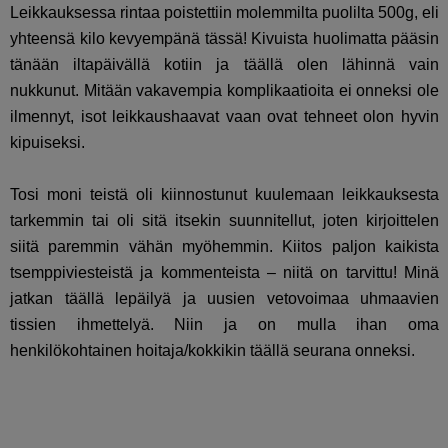
Leikkauksessa rintaa poistettiin molemmilta puolilta 500g, eli
yhteensä kilo kevyempänä tässä! Kivuista huolimatta pääsin
tänään iltapäivällä kotiin ja täällä olen lähinnä vain
nukkunut. Mitään vakavempia komplikaatioita ei onneksi ole
ilmennyt, isot leikkaushaavat vaan ovat tehneet olon hyvin
kipuiseksi.
Tosi moni teistä oli kiinnostunut kuulemaan leikkauksesta
tarkemmin tai oli sitä itsekin suunnitellut, joten kirjoittelen
siitä paremmin vähän myöhemmin. Kiitos paljon kaikista
tsemppiviesteistä ja kommenteista – niitä on tarvittu! Minä
jatkan täällä lepäilyä ja uusien vetovoimaa uhmaavien
tissien ihmettelyä. Niin ja on mulla ihan oma
henkilökohtainen hoitaja/kokkikin täällä seurana onneksi.