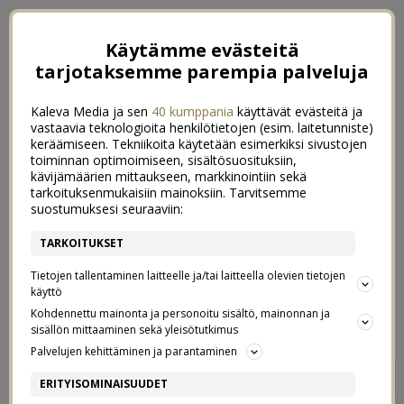
Käytämme evästeitä
tarjotaksemme parempia palveluja
Kaleva Media ja sen
40 kumppania
käyttävät evästeitä ja
vastaavia teknologioita henkilötietojen (esim. laitetunniste)
keräämiseen. Tekniikoita käytetään esimerkiksi sivustojen
toiminnan optimoimiseen, sisältösuosituksiin,
kävijämäärien mittaukseen, markkinointiin sekä
tarkoituksenmukaisiin mainoksiin. Tarvitsemme
suostumuksesi seuraaviin:
TARKOITUKSET
Tietojen tallentaminen laitteelle ja/tai laitteella olevien tietojen
käyttö
Kohdennettu mainonta ja personoitu sisältö, mainonnan ja
sisällön mittaaminen sekä yleisötutkimus
Palvelujen kehittäminen ja parantaminen
NE TISSIT
6
ERITYISOMINAISUUDET
22/01/2018