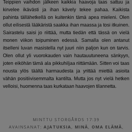
Teippien vaihdon jälkeen kaikkia haavoja taas sattuu ja
kirvelee ikävästi ja ihan kävely tekee pahaa. Kaikista
pahinta tällähetkellä on kuitenkin tämä apea mieleni. Olen
ollut eilisestä lääkäristä saakka ihan maassa ja tosi itkuinen.
Sairastelu saisi jo riittää, mutta tiedän että tässä on vielä
monen viikon toipuminen edessä. Samalla olen antanut
itselleni luvan masistella nyt juuri niin paljon kun on tarvis.
Olen ollut yli vuorokauden vain hautauutuneena sänkyyn,
joten eiköhän tämä ala pikkuhiljaa riittämään. Sitten voi taas
nousta ylös täältä harmaudesta ja yrittää miettiä asioita
vähän positiivisemmalta kantilta. Mutta jos nyt vielä hetken
velloisi, huomenna taas kurkataan haavojen tilannetta.
MINTTU STORGÅRDS 17:39
AVAINSANAT:
AJATUKSIA
,
MINÄ
,
OMA ELÄMÄ
,