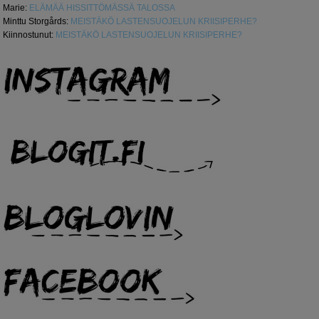
Marie
:
ELÄMÄÄ HISSITTÖMÄSSÄ TALOSSA
Minttu Storgårds
:
MEISTÄKÖ LASTENSUOJELUN KRIISIPERHE?
Kiinnostunut
:
MEISTÄKÖ LASTENSUOJELUN KRIISIPERHE?