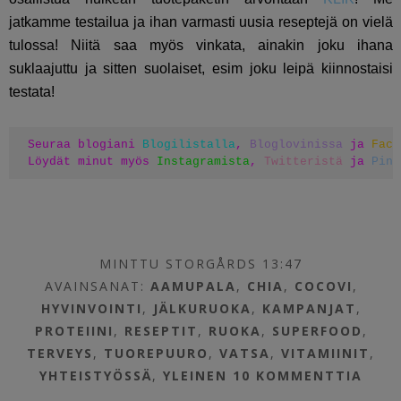
jatkamme testailua ja ihan varmasti uusia reseptejä on vielä
tulossa! Niitä saa myös vinkata, ainakin joku ihana
suklaajuttu ja sitten suolaiset, esim joku leipä kiinnostaisi
testata!
Seuraa blogiani 
Blogilistalla
, 
Bloglovinissa
 ja 
Face
Löydät minut myös 
Instagramista
, 
Twitteristä
 ja 
Pint
MINTTU STORGÅRDS 13:47
AVAINSANAT:
AAMUPALA
,
CHIA
,
COCOVI
,
HYVINVOINTI
,
JÄLKURUOKA
,
KAMPANJAT
,
PROTEIINI
,
RESEPTIT
,
RUOKA
,
SUPERFOOD
,
TERVEYS
,
TUOREPUURO
,
VATSA
,
VITAMIINIT
,
YHTEISTYÖSSÄ
,
YLEINEN
10 KOMMENTTIA