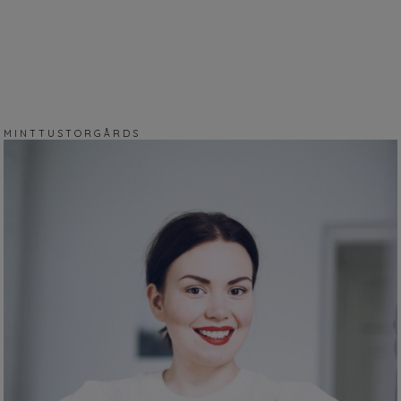
M I N T T U S T O R G Å R D S