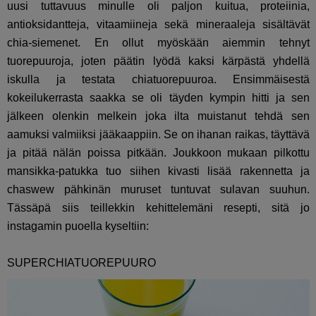
uusi tuttavuus minulle oli paljon kuitua, proteiinia,
antioksidantteja, vitaamiineja sekä mineraaleja sisältävät
chia-siemenet. En ollut myöskään aiemmin tehnyt
tuorepuuroja, joten päätin lyödä kaksi kärpästä yhdellä
iskulla ja testata chiatuorepuuroa. Ensimmäisestä
kokeilukerrasta saakka se oli täyden kympin hitti ja sen
jälkeen olenkin melkein joka ilta muistanut tehdä sen
aamuksi valmiiksi jääkaappiin. Se on ihanan raikas, täyttävä
ja pitää nälän poissa pitkään. Joukkoon mukaan pilkottu
mansikka-patukka tuo siihen kivasti lisää rakennetta ja
chaswew pähkinän muruset tuntuvat sulavan suuhun.
Tässäpä siis teillekkin kehittelemäni resepti, sitä jo
instagamin puoella kyseltiin:
SUPERCHIATUOREPUURO