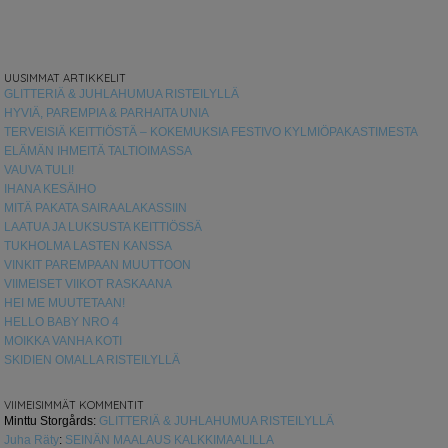
UUSIMMAT ARTIKKELIT
GLITTERIÄ & JUHLAHUMUA RISTEILYLLÄ
HYVIÄ, PAREMPIA & PARHAITA UNIA
TERVEISIÄ KEITTIÖSTÄ – KOKEMUKSIA FESTIVO KYLMIÖPAKASTIMESTA
ELÄMÄN IHMEITÄ TALTIOIMASSA
VAUVA TULI!
IHANA KESÄIHO
MITÄ PAKATA SAIRAALAKASSIIN
LAATUA JA LUKSUSTA KEITTIÖSSÄ
TUKHOLMA LASTEN KANSSA
VINKIT PAREMPAAN MUUTTOON
VIIMEISET VIIKOT RASKAANA
HEI ME MUUTETAAN!
HELLO BABY NRO 4
MOIKKA VANHA KOTI
SKIDIEN OMALLA RISTEILYLLÄ
VIIMEISIMMÄT KOMMENTIT
Minttu Storgårds
:
GLITTERIÄ & JUHLAHUMUA RISTEILYLLÄ
Juha Räty
:
SEINÄN MAALAUS KALKKIMAALILLA