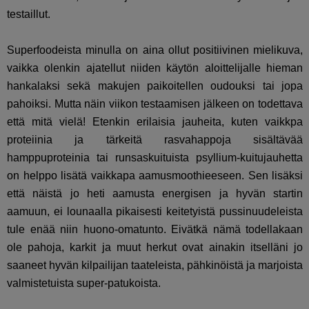
testaillut.
Superfoodeista minulla on aina ollut positiivinen mielikuva,
vaikka olenkin ajatellut niiden käytön aloittelijalle hieman
hankalaksi sekä makujen paikoitellen oudouksi tai jopa
pahoiksi. Mutta näin viikon testaamisen jälkeen on todettava
että mitä vielä! Etenkin erilaisia jauheita, kuten vaikkpa
proteiinia ja tärkeitä rasvahappoja sisältävää
hamppuproteinia tai runsaskuituista psyllium-kuitujauhetta
on helppo lisätä vaikkapa aamusmoothieeseen. Sen lisäksi
että näistä jo heti aamusta energisen ja hyvän startin
aamuun, ei lounaalla pikaisesti keitetyistä pussinuudeleista
tule enää niin huono-omatunto. Eivätkä nämä todellakaan
ole pahoja, karkit ja muut herkut ovat ainakin itselläni jo
saaneet hyvän kilpailijan taateleista, pähkinöistä ja marjoista
valmistetuista super-patukoista.