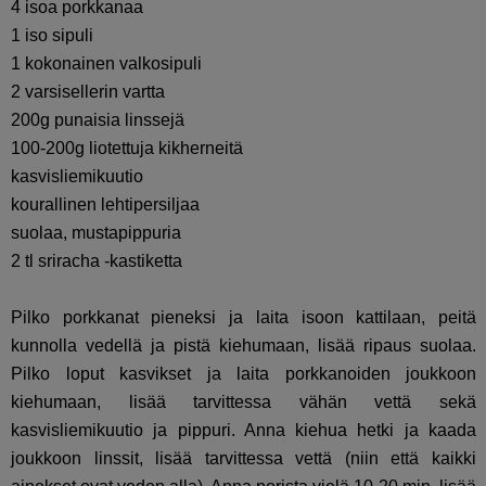
4 isoa porkkanaa
1 iso sipuli
1 kokonainen valkosipuli
2 varsisellerin vartta
200g punaisia linssejä
100-200g liotettuja kikherneitä
kasvisliemikuutio
kourallinen lehtipersiljaa
suolaa, mustapippuria
2 tl sriracha -kastiketta
Pilko porkkanat pieneksi ja laita isoon kattilaan, peitä
kunnolla vedellä ja pistä kiehumaan, lisää ripaus suolaa.
Pilko loput kasvikset ja laita porkkanoiden joukkoon
kiehumaan, lisää tarvittessa vähän vettä sekä
kasvisliemikuutio ja pippuri. Anna kiehua hetki ja kaada
joukkoon linssit, lisää tarvittessa vettä (niin että kaikki