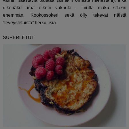
vähän haastavia paistaa (ainakin omasta mielestäni), eikä
ulkonäkö aina oikein vakuuta – mutta maku sitäkin
enemmän. Kookossokeri sekä öljy tekevät näistä
”teveysletuista” herkullisia.
SUPERLETUT