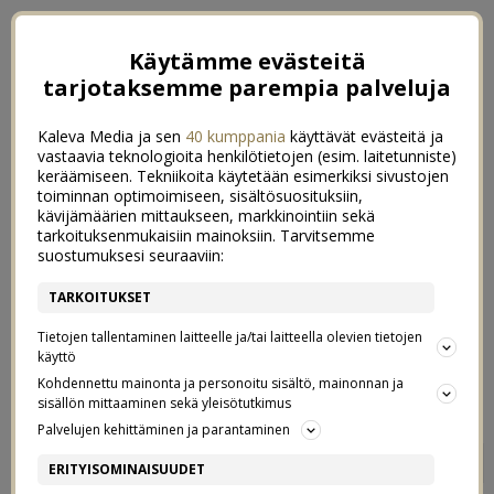
Käytämme evästeitä
tarjotaksemme parempia palveluja
Kaleva Media ja sen
40 kumppania
käyttävät evästeitä ja
vastaavia teknologioita henkilötietojen (esim. laitetunniste)
keräämiseen. Tekniikoita käytetään esimerkiksi sivustojen
toiminnan optimoimiseen, sisältösuosituksiin,
kävijämäärien mittaukseen, markkinointiin sekä
tarkoituksenmukaisiin mainoksiin. Tarvitsemme
suostumuksesi seuraaviin:
TARKOITUKSET
Tietojen tallentaminen laitteelle ja/tai laitteella olevien tietojen
käyttö
Kohdennettu mainonta ja personoitu sisältö, mainonnan ja
sisällön mittaaminen sekä yleisötutkimus
Palvelujen kehittäminen ja parantaminen
ORANSSI LINSSIKEITTO
0
ERITYISOMINAISUUDET
23/04/2020