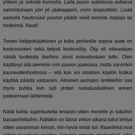
yhteen ja sekoita kunnolla. Laita puuro suljetussa astiassa
valmistumaan yön yli jääkaappiin, esim lasipurkkiin. Lisää
aamulla hautessasi puuron päälle vielä tuoreita marjoja tai
hedelmiä. Nauti!
Toinen helppokäyttöinen ja koko perheelle sopiva tuote on
kookossokeri sekä tietysti kookosöljy. Öljy oli oikeastaan
näistä tuotteista itselleni ainut entuudestaan tuttu. Olen
käyttänyt sitä aiemmin mm puuron joukossa, mutta varsinkin
kauneudenhoidossa – sitä kun voi sisäisen käytön lisäksi
käyttää päästä varpaisiin. Aikaisen aamujen lenkkeihin saa
myös puhtia kun syö yhden ruokalusikallisen ennen
juoksemaan lähtemistä.
Näitä kahta supertuotetta testasin sitten monelle jo tuttuihin
banaanilettuihin. Näitäkin on tässä viikon aikana tullut tehtyä
sitten useamman kerran, niin hyviä niistä tuli. Baaniletut ovat