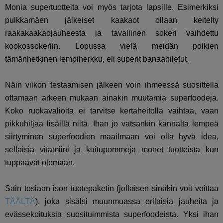
Monia supertuotteita voi myös tarjota lapsille. Esimerkiksi
pulkkamäen jälkeiset kaakaot ollaan keitelty
raakakaakaojauheesta ja tavallinen sokeri vaihdettu
kookossokeriin. Lopussa vielä meidän poikien
tämänhetkinen lempiherkku, eli superit banaaniletut.
Näin viikon testaamisen jälkeen voin ihmeessä suosittella
ottamaan arkeen mukaan ainakin muutamia superfoodeja.
Koko ruokavalioita ei tarvitse kertaheitolla vaihtaa, vaan
pikkuhiljaa lisäillä niitä. Ihan jo vatsankin kannalta lempeä
siirtyminen superfoodien maailmaan voi olla hyvä idea,
sellaisia vitamiini ja kuitupommeja monet tuotteista kun
tuppaavat olemaan.
Sain tosiaan ison tuotepaketin (jollaisen sinäkin voit voittaa
TÄÄLTÄ
), joka sisälsi muunmuassa erilaisia jauheita ja
evässekoituksia suosituimmista superfoodeista. Yksi ihan