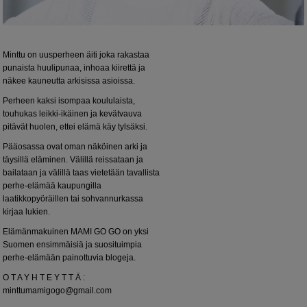
Minttu on uusperheen äiti joka rakastaa
punaista huulipunaa, inhoaa kiirettä ja
näkee kauneutta arkisissa asioissa.
Perheen kaksi isompaa koululaista,
touhukas leikki-ikäinen ja kevätvauva
pitävät huolen, ettei elämä käy tylsäksi.
Pääosassa ovat oman näköinen arki ja
täysillä eläminen. Välillä reissataan ja
bailataan ja välillä taas vietetään tavallista
perhe-elämää kaupungilla
laatikkopyöräillen tai sohvannurkassa
kirjaa lukien.
Elämänmakuinen MAMI GO GO on yksi
Suomen ensimmäisiä ja suosituimpia
perhe-elämään painottuvia blogeja.
O T A Y H T E Y T T Ä :
minttumamigogo@gmail.com