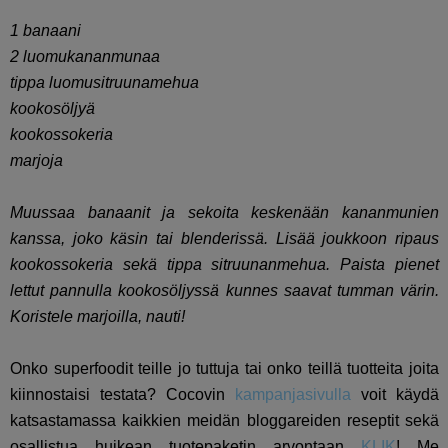
1 banaani
2 luomukananmunaa
tippa luomusitruunamehua
kookosöljyä
kookossokeria
marjoja
Muussaa banaanit ja sekoita keskenään kananmunien
kanssa, joko käsin tai blenderissä. Lisää joukkoon ripaus
kookossokeria sekä tippa sitruunanmehua. Paista pienet
lettut pannulla kookosöljyssä kunnes saavat tumman värin.
Koristele marjoilla, nauti!
Onko superfoodit teille jo tuttuja tai onko teillä tuotteita joita
kiinnostaisi testata? Cocovin
kampanjasivulla
voit käydä
katsastamassa kaikkien meidän bloggareiden reseptit sekä
osallistua huikean tuotepaketin arvontaan
KLIK
! Me