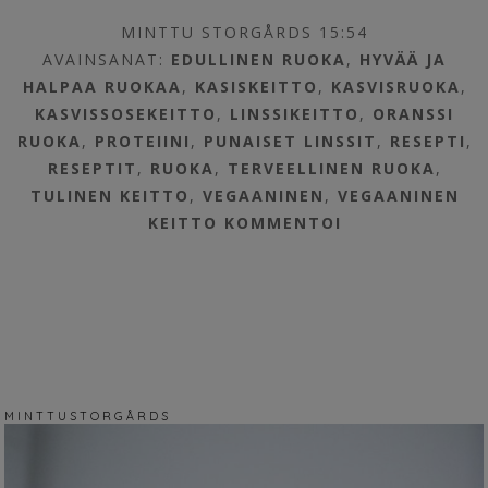
MINTTU STORGÅRDS 15:54
AVAINSANAT:
EDULLINEN RUOKA
,
HYVÄÄ JA
HALPAA RUOKAA
,
KASISKEITTO
,
KASVISRUOKA
,
KASVISSOSEKEITTO
,
LINSSIKEITTO
,
ORANSSI
RUOKA
,
PROTEIINI
,
PUNAISET LINSSIT
,
RESEPTI
,
RESEPTIT
,
RUOKA
,
TERVEELLINEN RUOKA
,
TULINEN KEITTO
,
VEGAANINEN
,
VEGAANINEN
KEITTO
KOMMENTOI
M I N T T U S T O R G Å R D S