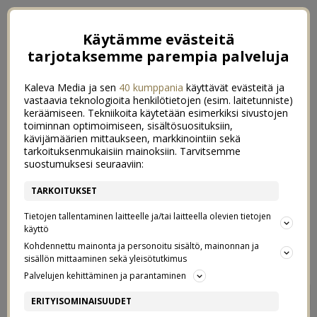
Käytämme evästeitä
tarjotaksemme parempia palveluja
Kaleva Media ja sen
40 kumppania
käyttävät evästeitä ja
vastaavia teknologioita henkilötietojen (esim. laitetunniste)
keräämiseen. Tekniikoita käytetään esimerkiksi sivustojen
toiminnan optimoimiseen, sisältösuosituksiin,
kävijämäärien mittaukseen, markkinointiin sekä
tarkoituksenmukaisiin mainoksiin. Tarvitsemme
suostumuksesi seuraaviin:
TARKOITUKSET
Tietojen tallentaminen laitteelle ja/tai laitteella olevien tietojen
käyttö
Kohdennettu mainonta ja personoitu sisältö, mainonnan ja
sisällön mittaaminen sekä yleisötutkimus
Palvelujen kehittäminen ja parantaminen
ORANSSI LINSSIKEITTO
0
ERITYISOMINAISUUDET
23/04/2020