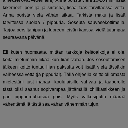
ainekset ovat veden alla). Anna porista vielä 10-20 min, lisää
kikerneet, persilja ja sriracha, lisää taas tarvittaessa vettä.
Anna porista vielä vähän aikaa. Tarkista maku ja lisää
tarvittessa suolaa / pippuria. Soseuta sauvasekottimella.
Tarjoa persiljanipun ja tuoreen leivän kanssa, vielä tujumpaa
seuraavana päivänä.
Eli kuten huomaatte, mitään tarkkoja keittoaikoija ei ole,
keitä mielummin liikaa kun liian vähän. Jos soseuttamisen
jälkeen keitto tuntuu liian paksulta voit lisätä vielä tässäkin
vaiheessa vettä (ja pippuria!). Tällä ohjeella keitto oli omasta
mielestäni just ihanaa, koululaisille vahvaa ja taaperolle
tästä olisi saanut sopivampaa jättämällä chilikastikkeen ja
pari pippurirouhaisua pois. Myös valkosipulin määrää
vähentämällä tästä saa vähän vähemmän tujun.