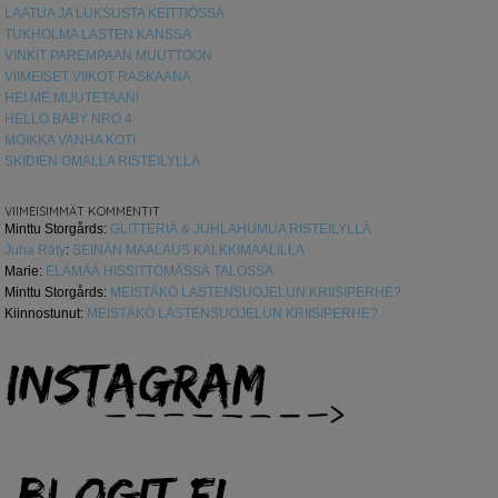
LAATUA JA LUKSUSTA KEITTIÖSSÄ
TUKHOLMA LASTEN KANSSA
VINKIT PAREMPAAN MUUTTOON
VIIMEISET VIIKOT RASKAANA
HEI ME MUUTETAAN!
HELLO BABY NRO 4
MOIKKA VANHA KOTI
SKIDIEN OMALLA RISTEILYLLÄ
VIIMEISIMMÄT KOMMENTIT
Minttu Storgårds
:
GLITTERIÄ & JUHLAHUMUA RISTEILYLLÄ
Juha Räty
:
SEINÄN MAALAUS KALKKIMAALILLA
Marie
:
ELÄMÄÄ HISSITTÖMÄSSÄ TALOSSA
Minttu Storgårds
:
MEISTÄKÖ LASTENSUOJELUN KRIISIPERHE?
Kiinnostunut
:
MEISTÄKÖ LASTENSUOJELUN KRIISIPERHE?