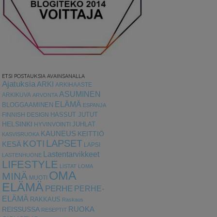
ETSI POSTAUKSIA AVAINSANALLA
Ajatuksia
ARKI
ARKIHAASTE
ASUMINEN
ARKIKUVA
ARVONTA
ELÄMÄ
BLOGGAAMINEN
ESPANJA
HASSUT JUTUT
FINNISH DESIGN
HELSINKI
HYVINVOINTI
JUHLAT
KAUNEUS
KEITTIÖ
KASVISRUOKA
LAPSET
KOTI
KESÄ
LAPSI
Lastentarvikkeet
LASTENHUONE
LIFESTYLE
LISTAT
LOMA
OMA
MINÄ
MUOTI
ELÄMÄ
PERHE
PERHE-
ELÄMÄ
RAKKAUS
Raskaus
RUOKA
REISSUSSA
RESEPTIT