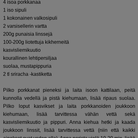
4 isoa porkkanaa
1 iso sipuli
1 kokonainen valkosipuli
2 varsisellerin vartta
200g punaisia linssejä
100-200g liotettuja kikherneitä
kasvisliemikuutio
kourallinen lehtipersiljaa
suolaa, mustapippuria
2 tl sriracha -kastiketta
Pilko porkkanat pieneksi ja laita isoon kattilaan, peitä
kunnolla vedellä ja pistä kiehumaan, lisää ripaus suolaa.
Pilko loput kasvikset ja laita porkkanoiden joukkoon
kiehumaan, lisää tarvittessa vähän vettä sekä
kasvisliemikuutio ja pippuri. Anna kiehua hetki ja kaada
joukkoon linssit, lisää tarvittessa vettä (niin että kaikki