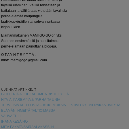
täysillä eläminen. Välillä reissataan ja
bailataan ja välillä taas vietetään tavallista
perhe-elämää kaupungilla
laatikkopyöräillen tai sohvannurkassa
kirjaa lukien.
Elämänmakuinen MAMI GO GO on yksi
Suomen ensimmäisiä ja suosituimpia
perhe-elämään painottuvia blogeja.
O T A Y H T E Y T T Ä :
minttumamigogo@gmail.com
UUSIMMAT ARTIKKELIT
GLITTERIÄ & JUHLAHUMUA RISTEILYLLÄ
HYVIÄ, PAREMPIA & PARHAITA UNIA
TERVEISIÄ KEITTIÖSTÄ – KOKEMUKSIA FESTIVO KYLMIÖPAKASTIMESTA
ELÄMÄN IHMEITÄ TALTIOIMASSA
VAUVA TULI!
IHANA KESÄIHO
MITÄ PAKATA SAIRAALAKASSIIN