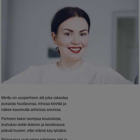
Minttu on uusperheen äiti joka rakastaa
punaista huulipunaa, inhoaa kiirettä ja
näkee kauneutta arkisissa asioissa.
Perheen kaksi isompaa koululaista,
touhukas leikki-ikäinen ja kevätvauva
pitävät huolen, ettei elämä käy tylsäksi.
Pääosassa ovat oman näköinen arki ja