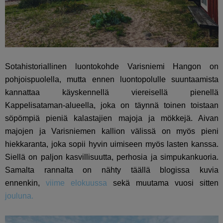
Sotahistoriallinen luontokohde Varisniemi Hangon
on
pohjoispuolella, mutta ennen luontopolulle suuntaamista
kannattaa käyskennellä viereisellä pienellä
Kappelisataman-alueella, joka on täynnä toinen toistaan
söpömpiä pieniä kalastajien majoja ja mökkejä. Aivan
majojen ja Varisniemen kallion välissä on myös pieni
hiekkaranta, joka sopii hyvin uimiseen myös lasten kanssa.
Siellä on paljon kasvillisuutta, perhosia ja simpukankuoria.
Samalta rannalta on nähty täällä blogissa kuvia
ennenkin,
viime elokuussa
sekä muutama vuosi sitten
jouluna.