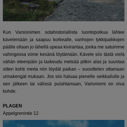
Kun Varsisnimen sotahistoriallista luontopolkua lähtee
kävelemään ja saapuu korkealle, vanhojen tykkipaikkojen
päälle ollaan jo lähellä upeaa kivirantaa, jonka me satuimme
vahingossa viime kesänä löytämään. Kävele siis tästä vielä
vähän eteenpäin ja laskeudu metsää pitkin alas ja suuntaa
sitten kohti merta niin löydät paikan – suosittelen ottamaan
uimakengät mukaan. Jos siis haluaa pienelle seikkailulle ja
sen jälkeen tai välissä pulahtamaan, Varisniemi on oiva
kohde.
PLAGEN
Appelgrenintie 12