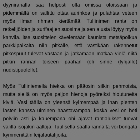
dyyniranalla saa helposti olla omissa oloissaan ja
pidemmällä on sallittu ottaa aurinkoa ja pulahtaa veteen
myös ilman rihman kiertämää. Tullinimen ranta on
retkelijöiden ja surffaajien suosima ja sen alusta löytyy myös
kahvila. Itse suosittelen kävelemään kaunista metsäpolkua
parkkipaikalta niin pitkälle, että vastikään rakennetut
pitkospuut tulevat vastaan ja jatkamaan matkaa vielä niitä
pitkin rannan toiseen päähän (eli sinne (tyhjälle)
nudistipuolelle).
Myös Tulliniemellä hiekka on pääosin silkin pehmoista,
mutta siellä on myös paljon hienoja pyöreiksi hioutuneita
kiviä. Vesi täällä on yleensä kylmempää ja ihan pienten
lasten kanssa uiminen haastavampaa, koska vesi on heti
polviin asti ja kauempana ohi ajavat rahtialukset tuovat
välillä isojakin aaltoja. Tuulisella säällä rannalta voi bongata
kymmenittäin leijalautalijoita.