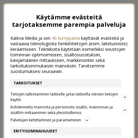
Käytämme evästeitä
tarjotaksemme parempia palveluja
Kaleva Media ja sen
40 kumppania
käyttävät evästeitä ja
vastaavia teknologioita henkilötietojen (esim. laitetunniste)
keräämiseen. Tekniikoita käytetään esimerkiksi sivustojen
toiminnan optimoimiseen, sisältösuosituksiin,
kävijämäärien mittaukseen, markkinointiin sekä
tarkoituksenmukaisiin mainoksiin. Tarvitsemme
suostumuksesi seuraaviin:
TARKOITUKSET
Tietojen tallentaminen laitteelle ja/tai laitteella olevien tietojen
käyttö
Kohdennettu mainonta ja personoitu sisältö, mainonnan ja
sisällön mittaaminen sekä yleisötutkimus
Palvelujen kehittäminen ja parantaminen
HANGON PARHAAT RANNAT
0
ERITYISOMINAISUUDET
14/07/2021