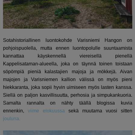
Sotahistoriallinen luontokohde Varisniemi Hangon
on
pohjoispuolella, mutta ennen luontopolulle suuntaamista
kannattaa käyskennellä viereisellä pienellä
Kappelisataman-alueella, joka on täynnä toinen toistaan
söpömpiä pieniä kalastajien majoja ja mökkejä. Aivan
majojen ja Varisniemen kallion välissä on myös pieni
hiekkaranta, joka sopii hyvin uimiseen myös lasten kanssa.
Siellä on paljon kasvillisuutta, perhosia ja simpukankuoria.
Samalta rannalta on nähty täällä blogissa kuvia
ennenkin,
viime elokuussa
sekä muutama vuosi sitten
jouluna.