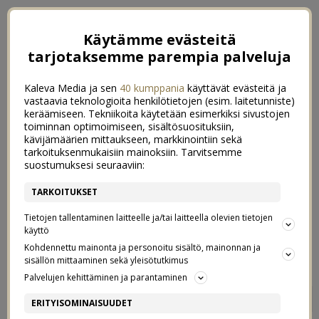
Käytämme evästeitä
tarjotaksemme parempia palveluja
Kaleva Media ja sen
40 kumppania
käyttävät evästeitä ja
vastaavia teknologioita henkilötietojen (esim. laitetunniste)
keräämiseen. Tekniikoita käytetään esimerkiksi sivustojen
toiminnan optimoimiseen, sisältösuosituksiin,
kävijämäärien mittaukseen, markkinointiin sekä
tarkoituksenmukaisiin mainoksiin. Tarvitsemme
suostumuksesi seuraaviin:
TARKOITUKSET
Tietojen tallentaminen laitteelle ja/tai laitteella olevien tietojen
käyttö
Kohdennettu mainonta ja personoitu sisältö, mainonnan ja
sisällön mittaaminen sekä yleisötutkimus
Palvelujen kehittäminen ja parantaminen
HANGON PARHAAT RANNAT
0
ERITYISOMINAISUUDET
14/07/2021