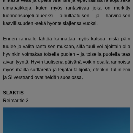
kirkasta vettä ja upeita virallisia ja epävirallisia rantoja sekä
uimapaikkoja, kuten myös rantaviivaa joka on merkitty
luonnonsuojelualueeksi ainutlaatuisen ja harvinaisen
kasvillisuuden -sekä hyönteislajiensa vuoksi.
Ennen rannalle lähtöä kannattaa myös katsoa mistä päin
tuulee ja valita ranta sen mukaan, sillä tuuli voi ajoittain olla
hyvinkin voimakas toisella puolen – ja toisella puolella taas
aivan tyyntä. Hyvin tuulisena päivänä voikin osalla rannoista
myös ihailla surffareita ja leijalautailijoita, etenkin Tulliniemi
ja Silverstrand ovat heidän suosiossa.
SLAKTIS
Reimaritie 2