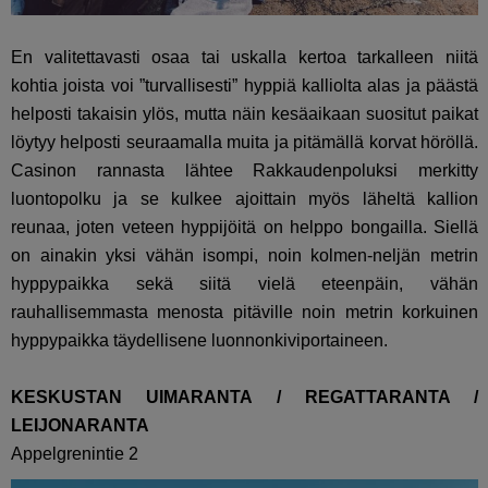
En valitettavasti osaa tai uskalla kertoa tarkalleen niitä
kohtia joista voi ”turvallisesti” hyppiä kalliolta alas ja päästä
helposti takaisin ylös, mutta näin kesäaikaan suositut paikat
löytyy helposti seuraamalla muita ja pitämällä korvat höröllä.
Casinon rannasta lähtee Rakkaudenpoluksi merkitty
luontopolku ja se kulkee ajoittain myös läheltä kallion
reunaa, joten veteen hyppijöitä on helppo bongailla. Siellä
on ainakin yksi vähän isompi, noin kolmen-neljän metrin
hyppypaikka sekä siitä vielä eteenpäin, vähän
rauhallisemmasta menosta pitäville noin metrin korkuinen
hyppypaikka täydellisene luonnonkiviportaineen.
KESKUSTAN UIMARANTA / REGATTARANTA /
LEIJONARANTA
Appelgrenintie 2