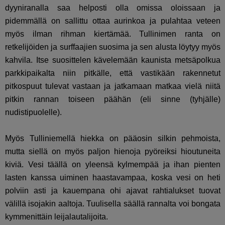
dyyniranalla saa helposti olla omissa oloissaan ja
pidemmällä on sallittu ottaa aurinkoa ja pulahtaa veteen
myös ilman rihman kiertämää. Tullinimen ranta on
retkelijöiden ja surffaajien suosima ja sen alusta löytyy myös
kahvila. Itse suosittelen kävelemään kaunista metsäpolkua
parkkipaikalta niin pitkälle, että vastikään rakennetut
pitkospuut tulevat vastaan ja jatkamaan matkaa vielä niitä
pitkin rannan toiseen päähän (eli sinne (tyhjälle)
nudistipuolelle).
Myös Tulliniemellä hiekka on pääosin silkin pehmoista,
mutta siellä on myös paljon hienoja pyöreiksi hioutuneita
kiviä. Vesi täällä on yleensä kylmempää ja ihan pienten
lasten kanssa uiminen haastavampaa, koska vesi on heti
polviin asti ja kauempana ohi ajavat rahtialukset tuovat
välillä isojakin aaltoja. Tuulisella säällä rannalta voi bongata
kymmenittäin leijalautalijoita.