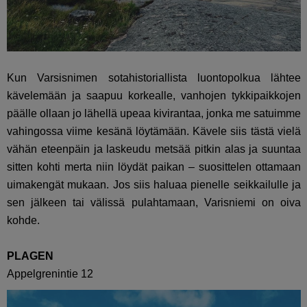
Kun Varsisnimen sotahistoriallista luontopolkua lähtee
kävelemään ja saapuu korkealle, vanhojen tykkipaikkojen
päälle ollaan jo lähellä upeaa kivirantaa, jonka me satuimme
vahingossa viime kesänä löytämään. Kävele siis tästä vielä
vähän eteenpäin ja laskeudu metsää pitkin alas ja suuntaa
sitten kohti merta niin löydät paikan – suosittelen ottamaan
uimakengät mukaan. Jos siis haluaa pienelle seikkailulle ja
sen jälkeen tai välissä pulahtamaan, Varisniemi on oiva
kohde.
PLAGEN
Appelgrenintie 12