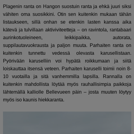
Plagenin ranta on Hangon suostuin ranta ja ehkä juuri siksi
vähiten oma suosikkini. Otin sen kuitenkin mukaan tähän
listaukseen, sillä onhan se etenkin lasten kanssa aika
kätevä ja tulvillaan aktiviviteetteja – on ravintola, rantabaari
aurinkotuoleineen, leikkipaikka, autorata,
suppilautavuokrausta ja paljon muuta. Parhaiten ranta on
kuitenkin tunnettu vedessä olevasta karusellistaan.
Pyörivään karuselliin voi hypätä roikkumaan ja siitä
loiskauttaa itsensä veteen. Parhaiten karuselli toimii noin 8-
10 vuotailla ja sitä vanhemmilla lapsilla. Rannalla on
kuitenkin mahdollista löytää myös rauhallisimpia paikkoja
lähtemällä kalliolle Bellevueen päin – josta muuten löytyy
myös iso kaunis hiekkaranta.