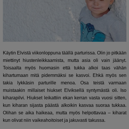
Käytin Elvistä viikonloppuna täällä parturissa. Olin jo pitkään
miettinyt hiustenleikkaamista, mutta asia oli vain jäänyt.
Toisaalta myös huomasin että tukka alkoi taas vähän
kihartumaan mitä pidemmäksi se kasvoi. Ehkä myös sen
takia lykkäsin parturille menoa. Osa teistä varmaan
muistaakin millaiset hiukset Elviksellä syntymästä oli. Iso
kiharapilvi. Hiukset leikattiin ekan kerran vasta vuosi sitten,
kun kiharan sijasta päästä alkoikin kasvaa suoraa tukkaa.
Olihan se aika haikeaa, mutta myös helpottavaa – kiharat
kun olivat niin vaikeahoitoiset ja jakuvasti takussa.