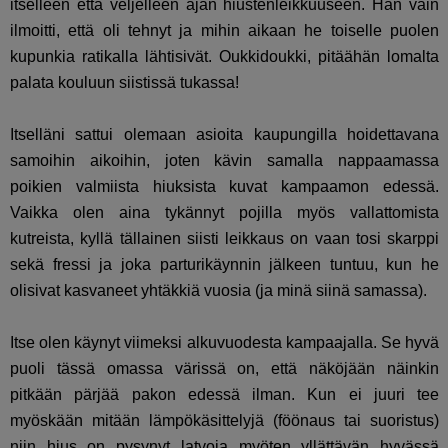
itselleen että veljelleen ajan hiustenleikkuuseen. Hän vain
ilmoitti, että oli tehnyt ja mihin aikaan he toiselle puolen
kupunkia ratikalla lähtisivät. Oukkidoukki, pitäähän lomalta
palata kouluun siistissä tukassa!
Itselläni sattui olemaan asioita kaupungilla hoidettavana
samoihin aikoihin, joten kävin samalla nappaamassa
poikien valmiista hiuksista kuvat kampaamon edessä.
Vaikka olen aina tykännyt pojilla myös vallattomista
kutreista, kyllä tällainen siisti leikkaus on vaan tosi skarppi
sekä fressi ja joka parturikäynnin jälkeen tuntuu, kun he
olisivat kasvaneet yhtäkkiä vuosia (ja minä siinä samassa).
Itse olen käynyt viimeksi alkuvuodesta kampaajalla. Se hyvä
puoli tässä omassa värissä on, että näköjään näinkin
pitkään pärjää pakon edessä ilman. Kun ei juuri tee
myöskään mitään lämpökäsittelyjä (föönaus tai suoristus)
niin hius on pysynyt latvoja myöten yllättävän hyvässä