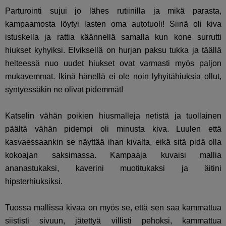
Parturointi sujui jo lähes rutiinilla ja mikä parasta,
kampaamosta löytyi lasten oma autotuoli! Siinä oli kiva
istuskella ja rattia käännellä samalla kun kone surrutti
hiukset kyhyiksi. Elviksellä on hurjan paksu tukka ja täällä
helteessä nuo uudet hiukset ovat varmasti myös paljon
mukavemmat. Ikinä hänellä ei ole noin lyhyitähiuksia ollut,
syntyessäkin ne olivat pidemmät!
Katselin vähän poikien hiusmalleja netistä ja tuollainen
päältä vähän pidempi oli minusta kiva. Luulen että
kasvaessaankin se näyttää ihan kivalta, eikä sitä pidä olla
kokoajan saksimassa. Kampaaja kuvaisi mallia
ananastukaksi, kaverini muotitukaksi ja äitini
hipsterhiuksiksi.
Tuossa mallissa kivaa on myös se, että sen saa kammattua
siististi sivuun, jätettyä villisti pehoksi, kammattua