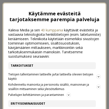
Käytämme evästeitä
tarjotaksemme parempia palveluja
Kaleva Media ja sen
40 kumppania
käyttävät evästeitä ja
vastaavia teknologioita henkilötietojen (esim. laitetunniste)
keräämiseen. Tekniikoita käytetään esimerkiksi sivustojen
toiminnan optimoimiseen, sisältösuosituksiin,
kävijämäärien mittaukseen, markkinointiin sekä
tarkoituksenmukaisiin mainoksiin. Tarvitsemme
suostumuksesi seuraaviin:
TARKOITUKSET
Tietojen tallentaminen laitteelle ja/tai laitteella olevien tietojen
käyttö
Kohdennettu mainonta ja personoitu sisältö, mainonnan ja
sisällön mittaaminen sekä yleisötutkimus
Palvelujen kehittäminen ja parantaminen
HIUSTENLEIKKUU JOKA
3
ERITYISOMINAISUUDET
VANHENSI PARI VUOTTA