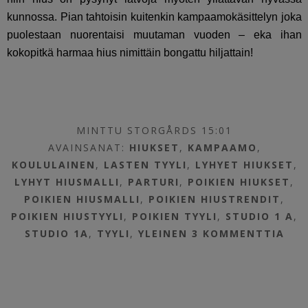
kunnossa. Pian tahtoisin kuitenkin kampaamokäsittelyn joka
puolestaan nuorentaisi muutaman vuoden – eka ihan
kokopitkä harmaa hius nimittäin bongattu hiljattain!
MINTTU STORGÅRDS 15:01
AVAINSANAT:
HIUKSET
,
KAMPAAMO
,
KOULULAINEN
,
LASTEN TYYLI
,
LYHYET HIUKSET
,
LYHYT HIUSMALLI
,
PARTURI
,
POIKIEN HIUKSET
,
POIKIEN HIUSMALLI
,
POIKIEN HIUSTRENDIT
,
POIKIEN HIUSTYYLI
,
POIKIEN TYYLI
,
STUDIO 1 A
,
STUDIO 1A
,
TYYLI
,
YLEINEN
3 KOMMENTTIA