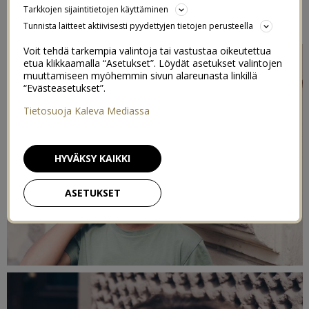
Tarkkojen sijaintitietojen käyttäminen
19/08/2020
Tunnista laitteet aktiivisesti pyydettyjen tietojen perusteella
Voit tehdä tarkempia valintoja tai vastustaa oikeutettua
etua klikkaamalla “Asetukset”. Löydät asetukset valintojen
muuttamiseen myöhemmin sivun alareunasta linkillä
“Evästeasetukset”.
Tietosuoja Kaleva Mediassa
HYVÄKSY KAIKKI
ASETUKSET