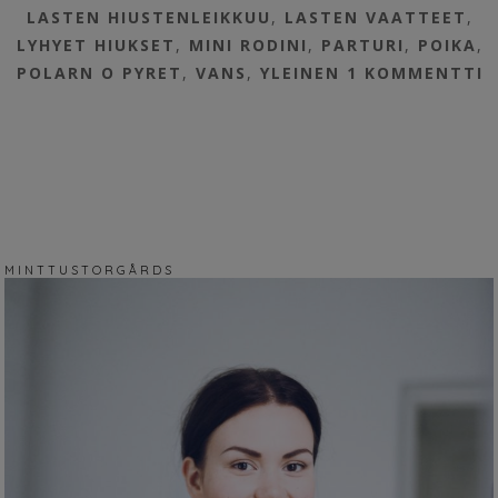
LASTEN HIUSTENLEIKKUU
,
LASTEN VAATTEET
,
LYHYET HIUKSET
,
MINI RODINI
,
PARTURI
,
POIKA
,
POLARN O PYRET
,
VANS
,
YLEINEN
1 KOMMENTTI
M I N T T U S T O R G Å R D S