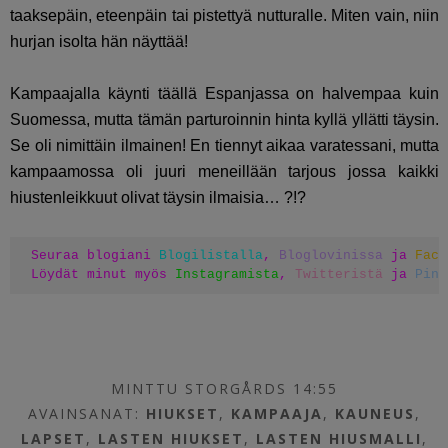
taaksepäin, eteenpäin tai pistettyä nutturalle. Miten vain, niin
hurjan isolta hän näyttää!
Kampaajalla käynti täällä Espanjassa on halvempaa kuin
Suomessa, mutta tämän parturoinnin hinta kyllä yllätti täysin.
Se oli nimittäin ilmainen! En tiennyt aikaa varatessani, mutta
kampaamossa oli juuri meneillään tarjous jossa kaikki
hiustenleikkuut olivat täysin ilmaisia… ?!?
Seuraa blogiani 
Blogilistalla
, 
Bloglovinissa
 ja 
Face
Löydät minut myös 
Instagramista
, 
Twitteristä
 ja 
Pint
MINTTU STORGÅRDS 14:55
AVAINSANAT:
HIUKSET
,
KAMPAAJA
,
KAUNEUS
,
LAPSET
,
LASTEN HIUKSET
,
LASTEN HIUSMALLI
,