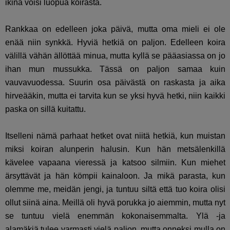
ikinä voisi luopua koirasta.
Rankkaa on edelleen joka päivä, mutta oma mieli ei ole
enää niin synkkä. Hyviä hetkiä on paljon. Edelleen koira
välillä vähän ällöttää minua, mutta kyllä se pääasiassa on jo
ihan mun mussukka. Tässä on paljon samaa kuin
vauvavuodessa. Suurin osa päivästä on raskasta ja aika
hirveääkin, mutta ei tarvita kun se yksi hyvä hetki, niin kaikki
paska on sillä kuitattu.
Itselleni nämä parhaat hetket ovat niitä hetkiä, kun muistan
miksi koiran alunperin halusin. Kun hän metsälenkillä
kävelee vapaana vieressä ja katsoo silmiin. Kun miehet
ärsyttävät ja hän kömpii kainaloon. Ja mikä parasta, kun
olemme me, meidän jengi, ja tuntuu siltä että tuo koira olisi
ollut siinä aina. Meillä oli hyvä porukka jo aiemmin, mutta nyt
se tuntuu vielä enemmän kokonaisemmalta. Ylä -ja
alamäkiä tulee varmasti vielä paljon, mutta onneksi mulla on