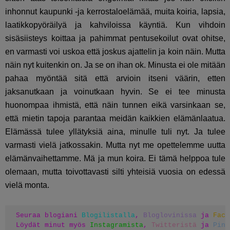
inhonnut kaupunki -ja kerrostaloelämää, muita koiria, lapsia,
laatikkopyöräilyä ja kahviloissa käyntiä. Kun vihdoin
sisäsiisteys koittaa ja pahimmat pentusekoilut ovat ohitse,
en varmasti voi uskoa että joskus ajattelin ja koin näin. Mutta
näin nyt kuitenkin on. Ja se on ihan ok. Minusta ei ole mitään
pahaa myöntää sitä että arvioin itseni väärin, etten
jaksanutkaan ja voinutkaan hyvin. Se ei tee minusta
huonompaa ihmistä, että näin tunnen eikä varsinkaan se,
että mietin tapoja parantaa meidän kaikkien elämänlaatua.
Elämässä tulee yllätyksiä aina, minulle tuli nyt. Ja tulee
varmasti vielä jatkossakin. Mutta nyt me opettelemme uutta
elämänvaihettamme. Mä ja mun koira. Ei tämä helppoa tule
olemaan, mutta toivottavasti silti yhteisiä vuosia on edessä
vielä monta.
Seuraa blogiani 
Blogilistalla
, 
Bloglovinissa
 ja 
Face
Löydät minut myös 
Instagramista
, 
Twitteristä
 ja 
Pint