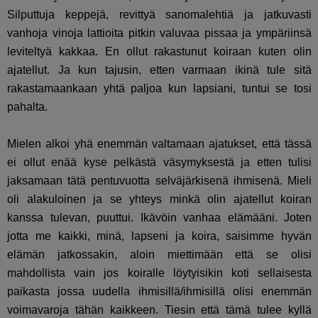
Silputtuja keppejä, revittyä sanomalehtiä ja jatkuvasti
vanhoja vinoja lattioita pitkin valuvaa pissaa ja ympäriinsä
leviteltyä kakkaa. En ollut rakastunut koiraan kuten olin
ajatellut. Ja kun tajusin, etten varmaan ikinä tule sitä
rakastamaankaan yhtä paljoa kun lapsiani, tuntui se tosi
pahalta.
Mielen alkoi yhä enemmän valtamaan ajatukset, että tässä
ei ollut enää kyse pelkästä väsymyksestä ja etten tulisi
jaksamaan tätä pentuvuotta selväjärkisenä ihmisenä. Mieli
oli alakuloinen ja se yhteys minkä olin ajatellut koiran
kanssa tulevan, puuttui. Ikävöin vanhaa elämääni. Joten
jotta me kaikki, minä, lapseni ja koira, saisimme hyvän
elämän jatkossakin, aloin miettimään että se olisi
mahdollista vain jos koiralle löytyisikin koti sellaisesta
paikasta jossa uudella ihmisillä/ihmisillä olisi enemmän
voimavaroja tähän kaikkeen. Tiesin että tämä tulee kyllä