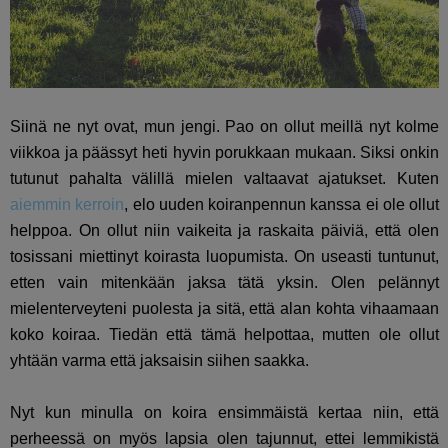
Siinä ne nyt ovat, mun jengi. Pao on ollut meillä nyt kolme
viikkoa ja päässyt heti hyvin porukkaan mukaan. Siksi onkin
tutunut pahalta välillä mielen valtaavat ajatukset. Kuten
aiemmin kerroin
, elo uuden koiranpennun kanssa ei ole ollut
helppoa. On ollut niin vaikeita ja raskaita päiviä, että olen
tosissani miettinyt koirasta luopumista. On useasti tuntunut,
etten vain mitenkään jaksa tätä yksin. Olen pelännyt
mielenterveyteni puolesta ja sitä, että alan kohta vihaamaan
koko koiraa. Tiedän että tämä helpottaa, mutten ole ollut
yhtään varma että jaksaisin siihen saakka.
Nyt kun minulla on koira ensimmäistä kertaa niin, että
perheessä on myös lapsia olen tajunnut, ettei lemmikistä