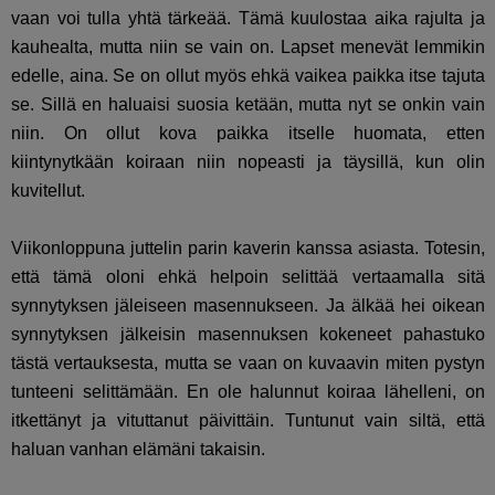
vaan voi tulla yhtä tärkeää. Tämä kuulostaa aika rajulta ja
kauhealta, mutta niin se vain on. Lapset menevät lemmikin
edelle, aina. Se on ollut myös ehkä vaikea paikka itse tajuta
se. Sillä en haluaisi suosia ketään, mutta nyt se onkin vain
niin. On ollut kova paikka itselle huomata, etten
kiintynytkään koiraan niin nopeasti ja täysillä, kun olin
kuvitellut.
Viikonloppuna juttelin parin kaverin kanssa asiasta. Totesin,
että tämä oloni ehkä helpoin selittää vertaamalla sitä
synnytyksen jäleiseen masennukseen. Ja älkää hei oikean
synnytyksen jälkeisin masennuksen kokeneet pahastuko
tästä vertauksesta, mutta se vaan on kuvaavin miten pystyn
tunteeni selittämään. En ole halunnut koiraa lähelleni, on
itkettänyt ja vituttanut päivittäin. Tuntunut vain siltä, että
haluan vanhan elämäni takaisin.