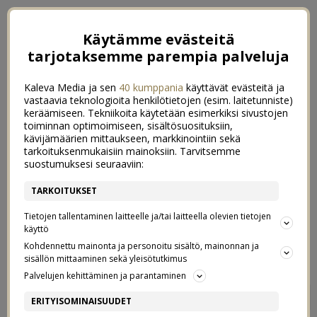
Käytämme evästeitä
tarjotaksemme parempia palveluja
Kaleva Media ja sen
40 kumppania
käyttävät evästeitä ja
vastaavia teknologioita henkilötietojen (esim. laitetunniste)
keräämiseen. Tekniikoita käytetään esimerkiksi sivustojen
toiminnan optimoimiseen, sisältösuosituksiin,
kävijämäärien mittaukseen, markkinointiin sekä
tarkoituksenmukaisiin mainoksiin. Tarvitsemme
suostumuksesi seuraaviin:
TARKOITUKSET
Tietojen tallentaminen laitteelle ja/tai laitteella olevien tietojen
käyttö
Kohdennettu mainonta ja personoitu sisältö, mainonnan ja
sisällön mittaaminen sekä yleisötutkimus
Palvelujen kehittäminen ja parantaminen
MÄ JA MUN KOIRA
30
ERITYISOMINAISUUDET
25/10/2015