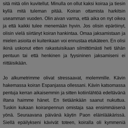
sitä mitä olin kuvitellut. Minulla on ollut kaksi koiraa ja tiesin
kyllä mitä tuleman pitää. Koiran ottamista harkitsin
useamman vuoden. Olin aivan varma, että aika on nyt oikea
ja että kaikki tulee menemään hyvin. Jos olisin epäröinyt,
olisin vielä siirtänyt koiran hankintaa. Omaa jaksamistaan ja
mielen asioita ei kuitenkaan voi ennustaa etukäteen. En olisi
ikinä uskonut etten rakastuisikaan silmittömästi heti tähän
pentuun tai että henkinen ja fyysininen jaksamiseni ei
riittäisikään.
Jo alkumetrimme olivat stressaavat, molemmille. Kävin
hakemassa koiran Espanjassa ollessani. Kävin katsomassa
pentuja kerran aikaisemmin ja sitten kotiinlähtöä edeltävänä
iltana haimme hänet. En tietäänkään saanut nukuttua.
Tuskin kukaan koiranpennun omistaja saa ensimmäisenä
yönä. Seuraavana päivänä käytin Paon eläinlääkärissä.
Siellä epäilykseni kävivät toteen, koiralla oli kymmeniä