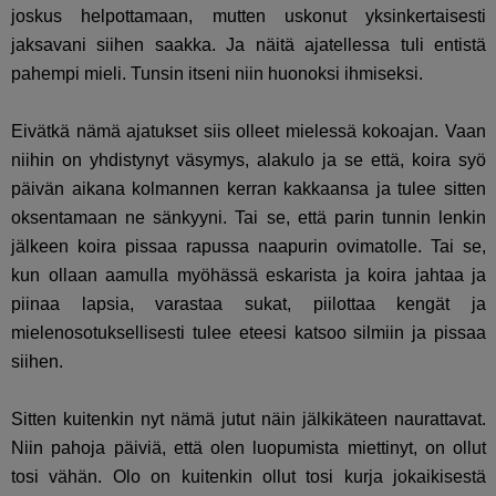
joskus helpottamaan, mutten uskonut yksinkertaisesti
jaksavani siihen saakka. Ja näitä ajatellessa tuli entistä
pahempi mieli. Tunsin itseni niin huonoksi ihmiseksi.
Eivätkä nämä ajatukset siis olleet mielessä kokoajan. Vaan
niihin on yhdistynyt väsymys, alakulo ja se että, koira syö
päivän aikana kolmannen kerran kakkaansa ja tulee sitten
oksentamaan ne sänkyyni. Tai se, että parin tunnin lenkin
jälkeen koira pissaa rapussa naapurin ovimatolle. Tai se,
kun ollaan aamulla myöhässä eskarista ja koira jahtaa ja
piinaa lapsia, varastaa sukat, piilottaa kengät ja
mielenosotuksellisesti tulee eteesi katsoo silmiin ja pissaa
siihen.
Sitten kuitenkin nyt nämä jutut näin jälkikäteen naurattavat.
Niin pahoja päiviä, että olen luopumista miettinyt, on ollut
tosi vähän. Olo on kuitenkin ollut tosi kurja jokaikisestä