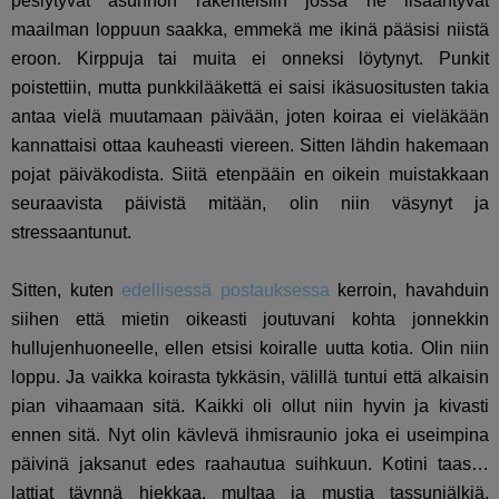
pesiytyvät asunnon rakenteisiin jossa ne lisääntyvät
maailman loppuun saakka, emmekä me ikinä pääsisi niistä
eroon. Kirppuja tai muita ei onneksi löytynyt. Punkit
poistettiin, mutta punkkilääkettä ei saisi ikäsuositusten takia
antaa vielä muutamaan päivään, joten koiraa ei vieläkään
kannattaisi ottaa kauheasti viereen. Sitten lähdin hakemaan
pojat päiväkodista. Siitä etenpääin en oikein muistakkaan
seuraavista päivistä mitään, olin niin väsynyt ja
stressaantunut.
Sitten, kuten
edellisessä postauksessa
kerroin, havahduin
siihen että mietin oikeasti joutuvani kohta jonnekkin
hullujenhuoneelle, ellen etsisi koiralle uutta kotia. Olin niin
loppu. Ja vaikka koirasta tykkäsin, välillä tuntui että alkaisin
pian vihaamaan sitä. Kaikki oli ollut niin hyvin ja kivasti
ennen sitä. Nyt olin kävlevä ihmisraunio joka ei useimpina
päivinä jaksanut edes raahautua suihkuun. Kotini taas…
lattiat täynnä hiekkaa, multaa ja mustia tassunjälkiä.