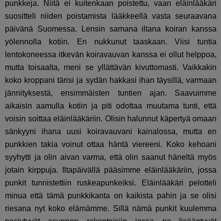
punkkeja. Niitä ei kuitenkaan poistettu, vaan eläinlääkäri
suositteli niiden poistamista lääkkeellä vasta seuraavana
päivänä Suomessa. Lensin samana iltana koiran kanssa
yölennolla kotiin. En nukkunut taaskaan. Viisi tuntia
lentokoneessa itkevän koiravauvan kanssa ei ollut helppoa,
mutta toisaalta, meni se yllättävän kivuttomasti. Vaikkakin
koko kroppani tärisi ja sydän hakkasi ihan täysillä, varmaan
jännityksestä, ensimmäisten tuntien ajan. Saavuimme
aikaisin aamulla kotiin ja piti odottaa muutama tunti, että
voisin soittaa eläinlääkäriin. Olisin halunnut käpertyä omaan
sänkyyni ihana uusi koiravauvani kainalossa, mutta en
punkkien takia voinut ottaa häntä viereeni. Koko kehoani
syyhytti ja olin aivan varma, että olin saanut häneltä myös
jotain kirppuja. Iltapäivällä pääsimme eläinlääkäriin, jossa
punkit tunnistettiin ruskeapunkeiksi. Eläinlääkäri pelotteli
minua että tämä punkkikanta on kaikista pahin ja se olisi
riesana nyt koko elämämme. Sillä nämä punkit kuulemma