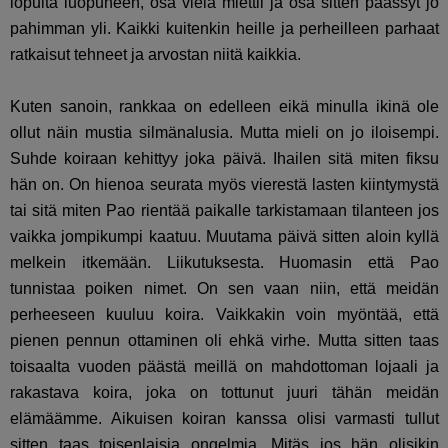
lopulta luopuneen, osa vielä miettii ja osa sitten päässyt jo
pahimman yli. Kaikki kuitenkin heille ja perheilleen parhaat
ratkaisut tehneet ja arvostan niitä kaikkia.
Kuten sanoin, rankkaa on edelleen eikä minulla ikinä ole
ollut näin mustia silmänalusia. Mutta mieli on jo iloisempi.
Suhde koiraan kehittyy joka päivä. Ihailen sitä miten fiksu
hän on. On hienoa seurata myös vierestä lasten kiintymystä
tai sitä miten Pao rientää paikalle tarkistamaan tilanteen jos
vaikka jompikumpi kaatuu. Muutama päivä sitten aloin kyllä
melkein itkemään. Liikutuksesta. Huomasin että Pao
tunnistaa poiken nimet. On sen vaan niin, että meidän
perheeseen kuuluu koira. Vaikkakin voin myöntää, että
pienen pennun ottaminen oli ehkä virhe. Mutta sitten taas
toisaalta vuoden päästä meillä on mahdottoman lojaali ja
rakastava koira, joka on tottunut juuri tähän meidän
elämäämme. Aikuisen koiran kanssa olisi varmasti tullut
sitten taas toisenlaisia ongelmia. Mitäs jos hän olisikin