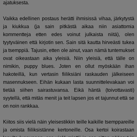
ajatuksesta.
Vaikka edellinen postaus herätti ihmisissä vihaa, järkytystä
ja kiukkua (ja sain pitkästä aikaa niin asiattomia
kommentteja etten edes voinut julkaista niitä), olen
tyytyväinen että kirjotin sen. Sain sitä kautta hirveästi tukea
ja tsemppiä. Tajusin, etten ole ainut, vaan nämä tuntemukset
ovat oikeastaan aika yleisiä. Niin yleisiä, että tälle on
nimikin, puppy blues. Joten en ollut myöskään ihan
hakoteillä, kun vertasin fiiliksiäni raskauden jälkeiseen
masennukseen. Eihän kukaan lasta suunnittelevakaan voi
tietää siihen sairastuvansa. Eikä häntä (toivottavasti)
syytellä, että mitäs menit ja teit lapsen jos et tajunnut että se
on noin rankkaa.
Kiitos siis vielä näin yleisestikkin teille kaikille tsemppareille
ja omista fiiliksistänne kertoneille. Osa kertoi koirastaan