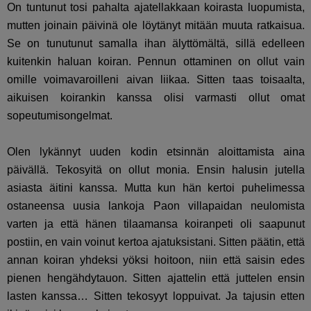
On tuntunut tosi pahalta ajatellakkaan koirasta luopumista,
mutten joinain päivinä ole löytänyt mitään muuta ratkaisua.
Se on tunutunut samalla ihan älyttömältä, sillä edelleen
kuitenkin haluan koiran. Pennun ottaminen on ollut vain
omille voimavaroilleni aivan liikaa. Sitten taas toisaalta,
aikuisen koirankin kanssa olisi varmasti ollut omat
sopeutumisongelmat.
Olen lykännyt uuden kodin etsinnän aloittamista aina
päivällä. Tekosyitä on ollut monia. Ensin halusin jutella
asiasta äitini kanssa. Mutta kun hän kertoi puhelimessa
ostaneensa uusia lankoja Paon villapaidan neulomista
varten ja että hänen tilaamansa koiranpeti oli saapunut
postiin, en vain voinut kertoa ajatuksistani. Sitten päätin, että
annan koiran yhdeksi yöksi hoitoon, niin että saisin edes
pienen hengähdytauon. Sitten ajattelin että juttelen ensin
lasten kanssa… Sitten tekosyyt loppuivat. Ja tajusin etten