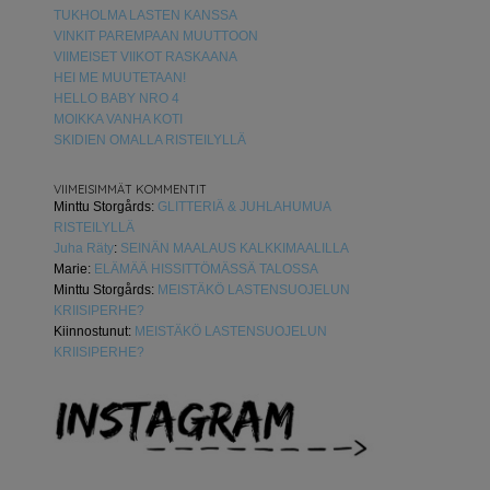
TUKHOLMA LASTEN KANSSA
VINKIT PAREMPAAN MUUTTOON
VIIMEISET VIIKOT RASKAANA
HEI ME MUUTETAAN!
HELLO BABY NRO 4
MOIKKA VANHA KOTI
SKIDIEN OMALLA RISTEILYLLÄ
VIIMEISIMMÄT KOMMENTIT
Minttu Storgårds
:
GLITTERIÄ & JUHLAHUMUA
RISTEILYLLÄ
Juha Räty
:
SEINÄN MAALAUS KALKKIMAALILLA
Marie
:
ELÄMÄÄ HISSITTÖMÄSSÄ TALOSSA
Minttu Storgårds
:
MEISTÄKÖ LASTENSUOJELUN
KRIISIPERHE?
Kiinnostunut
:
MEISTÄKÖ LASTENSUOJELUN
KRIISIPERHE?