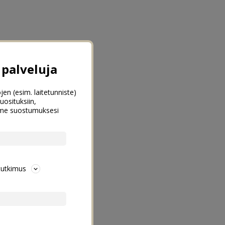
palveluja
jen (esim. laitetunniste)
uosituksiin,
emme suostumuksesi
tutkimus