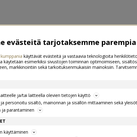
 evästeitä tarjotaksemme parempia 
 kumppania
käyttävät evästeitä ja vastaavia teknologioita henkilötieto
a käytetään esimerkiksi sivustojen toiminnan optimoimiseen, sisältös
een, markkinointiin sekä tarkoituksenmukaisiin mainoksiin. Tarvits
itteelle ja/tai laitteella olevien tietojen käyttö
a personoitu sisältö, mainonnan ja sisällön mittaaminen sekä yleisö
n ja parantaminen
DET
jen käyttäminen