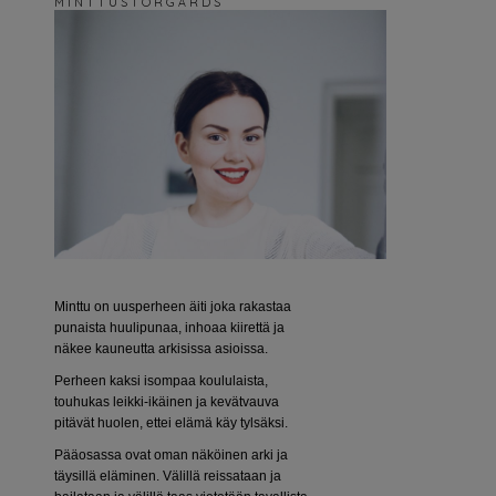
M I N T T U S T O R G Å R D S
Minttu on uusperheen äiti joka rakastaa
punaista huulipunaa, inhoaa kiirettä ja
näkee kauneutta arkisissa asioissa.
Perheen kaksi isompaa koululaista,
touhukas leikki-ikäinen ja kevätvauva
pitävät huolen, ettei elämä käy tylsäksi.
Pääosassa ovat oman näköinen arki ja
täysillä eläminen. Välillä reissataan ja