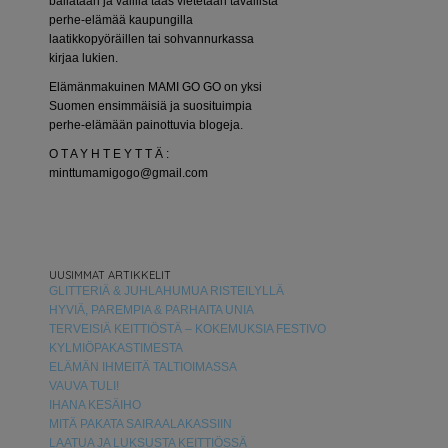
bailataan ja välillä taas vietetään tavallista
perhe-elämää kaupungilla
laatikkopyöräillen tai sohvannurkassa
kirjaa lukien.
Elämänmakuinen MAMI GO GO on yksi
Suomen ensimmäisiä ja suosituimpia
perhe-elämään painottuvia blogeja.
O T A Y H T E Y T T Ä :
minttumamigogo@gmail.com
UUSIMMAT ARTIKKELIT
GLITTERIÄ & JUHLAHUMUA RISTEILYLLÄ
HYVIÄ, PAREMPIA & PARHAITA UNIA
TERVEISIÄ KEITTIÖSTÄ – KOKEMUKSIA FESTIVO
KYLMIÖPAKASTIMESTA
ELÄMÄN IHMEITÄ TALTIOIMASSA
VAUVA TULI!
IHANA KESÄIHO
MITÄ PAKATA SAIRAALAKASSIIN
LAATUA JA LUKSUSTA KEITTIÖSSÄ