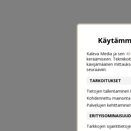
Käytämme
Kaleva Media ja sen
40
keräämiseen. Tekniikoit
kävijämäärien mittauks
seuraaviin:
TARKOITUKSET
Tietojen tallentaminen la
Kohdennettu mainonta j
Palvelujen kehittämine
ERITYISOMINAISUU
Tarkkojen sijaintitieto