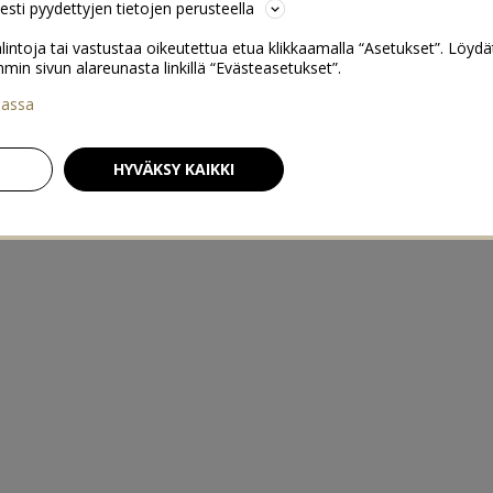
sesti pyydettyjen tietojen perusteella
lintoja tai vastustaa oikeutettua etua klikkaamalla “Asetukset”. Löydä
 sivun alareunasta linkillä “Evästeasetukset”.
iassa
HYVÄKSY KAIKKI