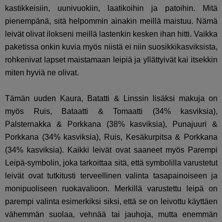
kastikkeisiin, uunivuokiin, laatikoihin ja patoihin. Mitä
pienempänä, sitä helpommin ainakin meillä maistuu. Nämä
leivät olivat ilokseni meillä lastenkin kesken ihan hitti. Vaikka
paketissa onkin kuvia myös niistä ei niin suosikkikasviksista,
rohkenivat lapset maistamaan leipiä ja yllättyivät kai itsekkin
miten hyviä ne olivat.
Tämän uuden Kaura, Batatti & Linssin lisäksi makuja on
myös Ruis, Bataatti & Tomaatti (34% kasviksia),
Palsternakka & Porkkana (38% kasviksia), Punajuuri &
Porkkana (34% kasviksia), Ruis, Kesäkurpitsa & Porkkana
(34% kasviksia). Kaikki leivät ovat saaneet myös Parempi
Leipä-symbolin, joka tarkoittaa sitä, että symbolilla varustetut
leivät ovat tutkitusti terveellinen valinta tasapainoiseen ja
monipuoliseen ruokavalioon. Merkillä varustettu leipä on
parempi valinta esimerkiksi siksi, että se on leivottu käyttäen
vähemmän suolaa, vehnää tai jauhoja, mutta enemmän