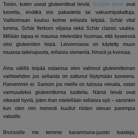
Toisin, kuten useat gluteenittoat leivät,
Schärin leivät
ovat
tuoreita, eivätkä siis pakasteita tai vakuumipakattuja.
Valikoimaan kuuluu kolme erilaista leipää. Schär vital
tumma, Schär flerkorn viljaisa sekä Schär classic vaalea.
Millään tapaa ei maussa mielestäni huomaa, että kyseessä
olisi gluteeniton leipä. Leivonnassa on käytetty muun
muassa taikinajuurta, erilaisia siemeniä, hirssiä ja kvinoaa.
Aina välillä leipää ostaessa olen valinnut gluteenittoman
vaihtoehdon jos sellaista on sattunut löytymään tuoreena.
Harvemmin ei. Samoin jos meille on tulossa vieraita, ostan
varmuudeksi gluteenittomia tuotteita. Nämä leivät ovat
oikeasti hyviä, joten ihan mielellään sellaisia syö – varsinkin
kun olen niin monesti kuullut niiden olevan parempia
vatsalle.
Brunssille me teimme kananmuna-juusto toasteja,