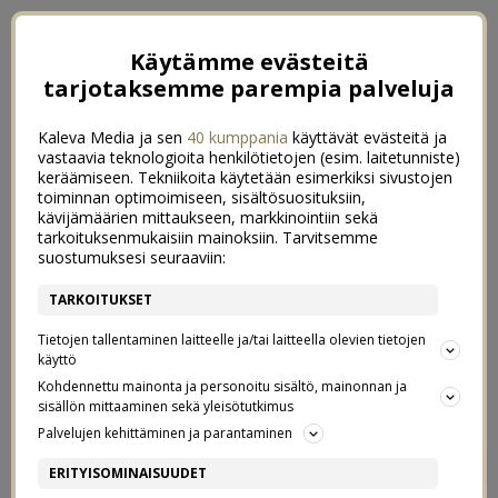
Käytämme evästeitä
tarjotaksemme parempia palveluja
Kaleva Media ja sen
40 kumppania
käyttävät evästeitä ja
vastaavia teknologioita henkilötietojen (esim. laitetunniste)
keräämiseen. Tekniikoita käytetään esimerkiksi sivustojen
toiminnan optimoimiseen, sisältösuosituksiin,
kävijämäärien mittaukseen, markkinointiin sekä
tarkoituksenmukaisiin mainoksiin. Tarvitsemme
suostumuksesi seuraaviin:
TARKOITUKSET
Tietojen tallentaminen laitteelle ja/tai laitteella olevien tietojen
käyttö
Kohdennettu mainonta ja personoitu sisältö, mainonnan ja
sisällön mittaaminen sekä yleisötutkimus
Palvelujen kehittäminen ja parantaminen
PIENIÄ TEKOJA JA PAREMPAA
68
ERITYISOMINAISUUDET
LEIPÄÄ