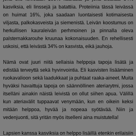
kasviksia, eli linssejä ja batattiia. Proteiinia tässä leivässä
on huimat 16%, joka saadaan luontaisesti kotimaisesta
viljasta, palkokasveista ja siemenistä. Leivän koostumus on
herkullisen kauraleivän perhmoinen ja pinnalla oleva
palsternakkarouhe kruunaa kokonaisuuden. En rehellisesti
uskoisi, että leivästä 34% on kasvista, eikä jauhoja.
Nämä ovat juuri niitä sellaisia helppoja tapoja lisätä ja
edistää terveyttä sekä hyvinvointia. Eli kasvisten lisääminen
ruokavalioon sekä laadukkaat ja puhtaat raaka-aineet. Muita
hyväksi havaittuja tapoja on säännöllinen ateriarytmi, jossa
itselläni ainakin näistä leivistä on ollut siihen apua. Välillä
kun ateriavälit tuppaavat venymään, kun en oikein keksi
mitään helppoa, hyvää ja nopeaa syötävää. Niin ja
vedenjuonti, sitä yritän myös itselleni aina muistutella!
Lapsien kanssa kasviksia on helppo lisäillä etenkin erilaisiin