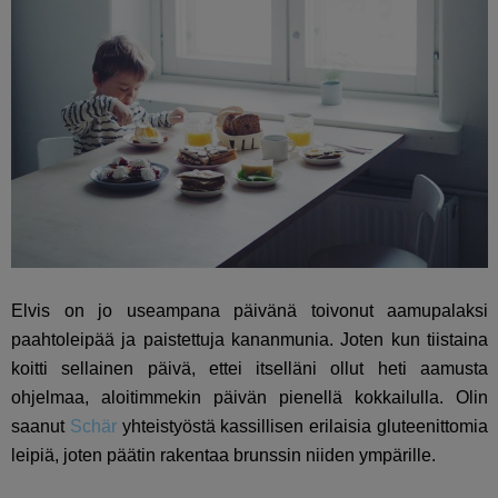
Elvis on jo useampana päivänä toivonut aamupalaksi
paahtoleipää ja paistettuja kananmunia. Joten kun tiistaina
koitti sellainen päivä, ettei itselläni ollut heti aamusta
ohjelmaa, aloitimmekin päivän pienellä kokkailulla. Olin
saanut
Schär
yhteistyöstä kassillisen erilaisia gluteenittomia
leipiä, joten päätin rakentaa brunssin niiden ympärille.