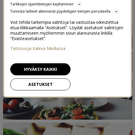
Tarkkojen sijaintitietojen käyttäminen
15/02/2017
Tunnista laitteet aktiivisesti pyydettyjen tietojen perusteella
Voit tehdä tarkempia valintoja tai vastustaa oikeutettua
etua klikkaamalla “Asetukset”. Löydät asetukset valintojen
muuttamiseen myöhemmin sivun alareunasta linkillä
“Evästeasetukset”.
Tietosuoja Kaleva Mediassa
HYVÄKSY KAIKKI
ASETUKSET