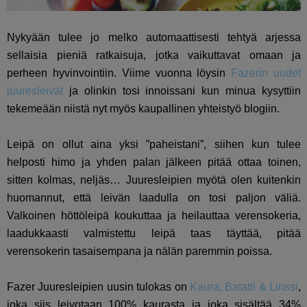
Nykyään tulee jo melko automaattisesti tehtyä arjessa
sellaisia pieniä ratkaisuja, jotka vaikuttavat omaan ja
perheen hyvinvointiin. Viime vuonna löysin
Fazerin uudet
juuresleivät
ja olinkin tosi innoissani kun minua kysyttiin
tekemeään niistä nyt myös kaupallinen yhteistyö blogiin.
Leipä on ollut aina yksi ”paheistani”, siihen kun tulee
helposti himo ja yhden palan jälkeen pitää ottaa toinen,
sitten kolmas, neljäs… Juuresleipien myötä olen kuitenkin
huomannut, että leivän laadulla on tosi paljon väliä.
Valkoinen höttöleipä koukuttaa ja heilauttaa verensokeria,
laadukkaasti valmistettu leipä taas täyttää, pitää
verensokerin tasaisempana ja nälän paremmin poissa.
Fazer Juuresleipien uusin tulokas on
Kaura, Batatti & Linssi
,
joka siis leivotaan 100% kaurasta ja joka sisältää 34%