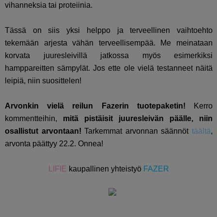
vihanneksia tai proteiinia.
Tässä on siis yksi helppo ja terveellinen vaihtoehto
tekemään arjesta vähän terveellisempää. Me meinataan
korvata juuresleivillä jatkossa myös esimerkiksi
hamppareitten sämpylät. Jos ette ole vielä testanneet näitä
leipiä, niin suosittelen!
Arvonkin vielä reilun Fazerin tuotepaketin!
Kerro
kommentteihin,
mitä pistäisit juuresleivän päälle, niin
osallistut arvontaan!
Tarkemmat arvonnan säännöt
täältä
,
arvonta päättyy 22.2. Onnea!
LIFIE
kaupallinen yhteistyö
FAZER