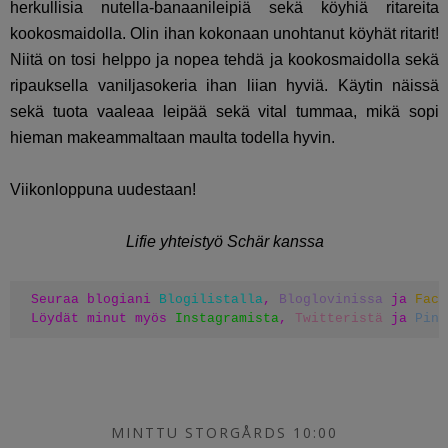
herkullisia nutella-banaanileipiä sekä köyhiä ritareita
kookosmaidolla. Olin ihan kokonaan unohtanut köyhät ritarit!
Niitä on tosi helppo ja nopea tehdä ja kookosmaidolla sekä
ripauksella vaniljasokeria ihan liian hyviä. Käytin näissä
sekä tuota vaaleaa leipää sekä vital tummaa, mikä sopi
hieman makeammaltaan maulta todella hyvin.
Viikonloppuna uudestaan!
Lifie yhteistyö Schär kanssa
Seuraa blogiani 
Blogilistalla
, 
Bloglovinissa
 ja 
Face
Löydät minut myös 
Instagramista
, 
Twitteristä
 ja 
Pint
MINTTU STORGÅRDS 10:00