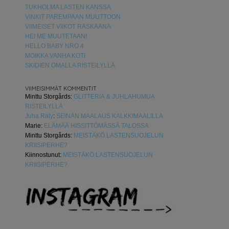
TUKHOLMA LASTEN KANSSA
VINKIT PAREMPAAN MUUTTOON
VIIMEISET VIIKOT RASKAANA
HEI ME MUUTETAAN!
HELLO BABY NRO 4
MOIKKA VANHA KOTI
SKIDIEN OMALLA RISTEILYLLÄ
VIIMEISIMMÄT KOMMENTIT
Minttu Storgårds
:
GLITTERIÄ & JUHLAHUMUA
RISTEILYLLÄ
Juha Räty
:
SEINÄN MAALAUS KALKKIMAALILLA
Marie
:
ELÄMÄÄ HISSITTÖMÄSSÄ TALOSSA
Minttu Storgårds
:
MEISTÄKÖ LASTENSUOJELUN
KRIISIPERHE?
Kiinnostunut
:
MEISTÄKÖ LASTENSUOJELUN
KRIISIPERHE?