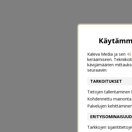
Käytämme
Kaleva Media ja sen
40
keräämiseen. Tekniikoit
kävijämäärien mittauks
seuraaviin:
TARKOITUKSET
Tietojen tallentaminen la
Kohdennettu mainonta j
Palvelujen kehittämine
ERITYISOMINAISUU
Tarkkojen sijaintitieto