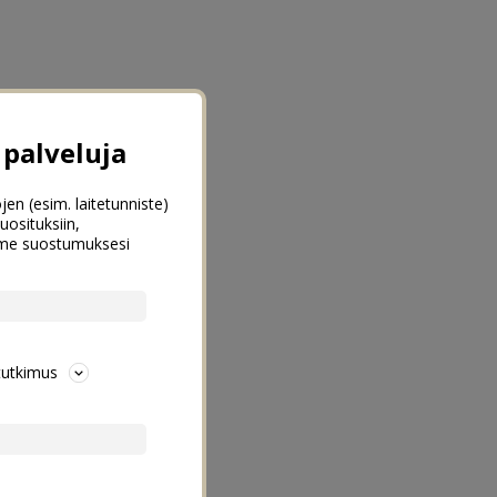
palveluja
jen (esim. laitetunniste)
uosituksiin,
emme suostumuksesi
tutkimus