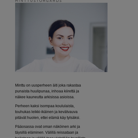
M I N T T U S T O R G Å R D S
Minttu on uusperheen äiti joka rakastaa
punaista huulipunaa, inhoaa kiirettä ja
näkee kauneutta arkisissa asioissa.
Perheen kaksi isompaa koululaista,
touhukas leikki-ikäinen ja kevätvauva
pitävät huolen, ettei elämä käy tylsäksi.
Pääosassa ovat oman näköinen arki ja
täysillä eläminen. Välillä reissataan ja