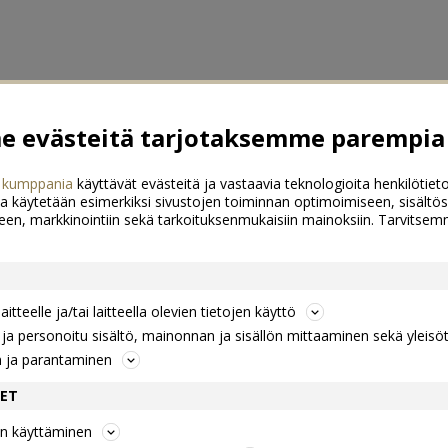
 evästeitä tarjotaksemme parempia 
 kumppania
käyttävät evästeitä ja vastaavia teknologioita henkilötieto
a käytetään esimerkiksi sivustojen toiminnan optimoimiseen, sisältös
een, markkinointiin sekä tarkoituksenmukaisiin mainoksiin. Tarvits
itteelle ja/tai laitteella olevien tietojen käyttö
a personoitu sisältö, mainonnan ja sisällön mittaaminen sekä yleisö
n ja parantaminen
DET
jen käyttäminen