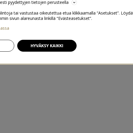
sesti pyydettyjen tietojen perusteella
lintoja tai vastustaa oikeutettua etua klikkaamalla “Asetukset”. Löydä
 sivun alareunasta linkillä “Evästeasetukset”.
iassa
HYVÄKSY KAIKKI