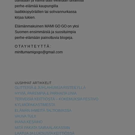
bailataan ja välillä taas vietetään tavallista
perhe-elämää kaupungilla
laatikkopyöräillen tai sohvannurkassa
kirjaa lukien.
Elämänmakuinen MAMI GO GO on yksi
Suomen ensimmäisiä ja suosituimpia
perhe-elämään painottuvia blogeja.
O T A Y H T E Y T T Ä :
minttumamigogo@gmail.com
UUSIMMAT ARTIKKELIT
GLITTERIÄ & JUHLAHUMUA RISTEILYLLÄ
HYVIÄ, PAREMPIA & PARHAITA UNIA
TERVEISIÄ KEITTIÖSTÄ – KOKEMUKSIA FESTIVO
KYLMIÖPAKASTIMESTA
ELÄMÄN IHMEITÄ TALTIOIMASSA
VAUVA TULI!
IHANA KESÄIHO
MITÄ PAKATA SAIRAALAKASSIIN
LAATUA JA LUKSUSTA KEITTIÖSSÄ