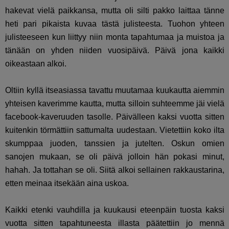
hakevat vielä paikkansa, mutta oli silti pakko laittaa tänne
heti pari pikaista kuvaa tästä julisteesta. Tuohon yhteen
julisteeseen kun liittyy niin monta tapahtumaa ja muistoa ja
tänään on yhden niiden vuosipäivä. Päivä jona kaikki
oikeastaan alkoi.
Oltiin kyllä itseasiassa tavattu muutamaa kuukautta aiemmin
yhteisen kaverimme kautta, mutta silloin suhteemme jäi vielä
facebook-kaveruuden tasolle. Päivälleen kaksi vuotta sitten
kuitenkin törmättiin sattumalta uudestaan. Vietettiin koko ilta
skumppaa juoden, tanssien ja jutelten. Oskun omien
sanojen mukaan, se oli päivä jolloin hän pokasi minut,
hahah. Ja tottahan se oli. Siitä alkoi sellainen rakkaustarina,
etten meinaa itsekään aina uskoa.
Kaikki etenki vauhdilla ja kuukausi eteenpäin tuosta kaksi
vuotta sitten tapahtuneesta illasta päätettiin jo mennä