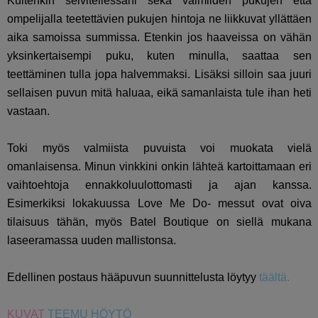
Kuitenkin selvitellessäni sekä valmiiden pukujen että
ompelijalla teetettävien pukujen hintoja ne liikkuvat yllättäen
aika samoissa summissa. Etenkin jos haaveissa on vähän
yksinkertaisempi puku, kuten minulla, saattaa sen
teettäminen tulla jopa halvemmaksi. Lisäksi silloin saa juuri
sellaisen puvun mitä haluaa, eikä samanlaista tule ihan heti
vastaan.
Toki myös valmiista puvuista voi muokata vielä
omanlaisensa. Minun vinkkini onkin lähteä kartoittamaan eri
vaihtoehtoja ennakkoluulottomasti ja ajan kanssa.
Esimerkiksi lokakuussa Love Me Do- messut ovat oiva
tilaisuus tähän, myös Batel Boutique on siellä mukana
laseeramassa uuden mallistonsa.
Edellinen postaus hääpuvun suunnittelusta löytyy
täältä.
KUVAT
TEEMU HÖYTÖ