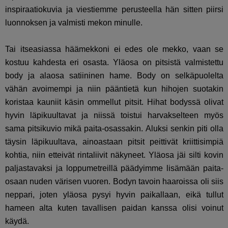
inspiraatiokuvia ja viestiemme perusteella hän sitten piirsi
luonnoksen ja valmisti mekon minulle.
Tai itseasiassa häämekkoni ei edes ole mekko, vaan se
kostuu kahdesta eri osasta. Yläosa on pitsistä valmistettu
body ja alaosa satiininen hame. Body on selkäpuolelta
vähän avoimempi ja niin pääntietä kun hihojen suotakin
koristaa kauniit käsin ommellut pitsit. Hihat bodyssä olivat
hyvin läpikuultavat ja niissä toistui harvakselteen myös
sama pitsikuvio mikä paita-osassakin. Aluksi senkin piti olla
täysin läpikuultava, ainoastaan pitsit peittivät kriittisimpiä
kohtia, niin etteivät rintaliivit näkyneet. Yläosa jäi silti kovin
paljastavaksi ja loppumetreillä päädyimme lisämään paita-
osaan nuden värisen vuoren. Bodyn tavoin haaroissa oli siis
neppari, joten yläosa pysyi hyvin paikallaan, eikä tullut
hameen alta kuten tavallisen paidan kanssa olisi voinut
käydä.