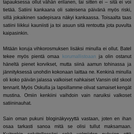
tapauksessa ollut vähän erilanen, tai sitten ei – sitä ei voi
tietää. Satiini kankaana oli sateisena päivänä myös riski,
sillä jokaikinen sadepisara näkyi kankaassa. Toisaalta taas
satiini liikkui kauniisti ja toi asuun sitä rentoutta jota puvulta
kaipasinkin.
Mitään koruja vihkorosmuksen lisäksi minulla ei ollut. Batel
tekee myös pientä omaa
korumallistoaan
ja olin ostanut
häneltä pienet korvikset, mutta siinä aamun tohinassa ja
jännityksessä unohdin kokonaan laittaa ne. Kenkinä minulla
oli koko päivän jalassa valkoiset nahkaiset Vansin old skool
tennarit. Myös Oskulla ja lapsillamme olivat samaiset kengät
mustina. Omiin kenkiini vaihdoin vain naruiksi valkoset
satiininauhat.
Sain oman pukuni bloginäkyvyyttä vastaan, joten en ihan
osaa tarkasti sanoa mitä se olisi tullut maksamaan.