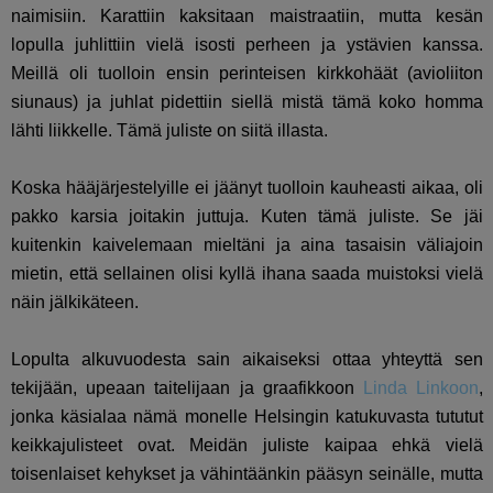
naimisiin. Karattiin kaksitaan maistraatiin, mutta kesän
lopulla juhlittiin vielä isosti perheen ja ystävien kanssa.
Meillä oli tuolloin ensin perinteisen kirkkohäät (avioliiton
siunaus) ja juhlat pidettiin siellä mistä tämä koko homma
lähti liikkelle. Tämä juliste on siitä illasta.
Koska hääjärjestelyille ei jäänyt tuolloin kauheasti aikaa, oli
pakko karsia joitakin juttuja. Kuten tämä juliste. Se jäi
kuitenkin kaivelemaan mieltäni ja aina tasaisin väliajoin
mietin, että sellainen olisi kyllä ihana saada muistoksi vielä
näin jälkikäteen.
Lopulta alkuvuodesta sain aikaiseksi ottaa yhteyttä sen
tekijään, upeaan taitelijaan ja graafikkoon
Linda Linkoon
,
jonka käsialaa nämä monelle Helsingin katukuvasta tututut
keikkajulisteet ovat. Meidän juliste kaipaa ehkä vielä
toisenlaiset kehykset ja vähintäänkin pääsyn seinälle, mutta