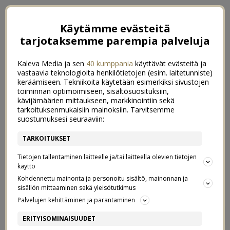
Käytämme evästeitä
tarjotaksemme parempia palveluja
Kaleva Media ja sen
40 kumppania
käyttävät evästeitä ja
vastaavia teknologioita henkilötietojen (esim. laitetunniste)
keräämiseen. Tekniikoita käytetään esimerkiksi sivustojen
toiminnan optimoimiseen, sisältösuosituksiin,
kävijämäärien mittaukseen, markkinointiin sekä
tarkoituksenmukaisiin mainoksiin. Tarvitsemme
suostumuksesi seuraaviin:
TARKOITUKSET
Tietojen tallentaminen laitteelle ja/tai laitteella olevien tietojen
käyttö
Kohdennettu mainonta ja personoitu sisältö, mainonnan ja
sisällön mittaaminen sekä yleisötutkimus
Palvelujen kehittäminen ja parantaminen
MINTTU & OSCAR
0
ERITYISOMINAISUUDET
5/05/2019