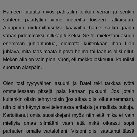
Hameen pituutta myös pähkäilin jonkun verran ja senkin
suhteen päädyttiin viime metreillä toiseen ratkaisuun.
Alunperin midi-mittaiseksi kaavailtu hame saikin jäädä
vähän pidemmäksi, nilkkapituiseksi. Se toi mielestäni asuun
enemmän juhlantuntua, olematta kuitenkaan ihan liian
juhlava, mitä taas maata hipova helma tai laahus olisi ollut.
Mekon alla on vain pieni vuori, eli mekko laskeutuu kauniisti
suoraan alaspäin.
Olen tosi tyytyväinen asuuni ja Batel teki tarkkaa työtä
ommellessaan pitsejä pala kerraan pukuuni. Jos jotain
kuitenkin olisin tehnyt toisin (jos aikaa olisi ollut enemmän),
niin olisin käynyt sovittelemassa erilaisia ja mallisia pukuja.
Kartoittanut omia suosikkejani myös niin että mikä ei vain
miellytä omaa silmääni vaan että mikä oikeasti sopii
parhaiten omalle vartalolleni. Visioni olisi saattanut tässä