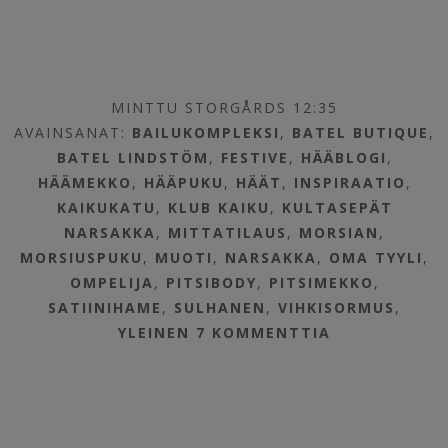
MINTTU STORGÅRDS 12:35
AVAINSANAT:
BAILUKOMPLEKSI
,
BATEL BUTIQUE
,
BATEL LINDSTÖM
,
FESTIVE
,
HÄÄBLOGI
,
HÄÄMEKKO
,
HÄÄPUKU
,
HÄÄT
,
INSPIRAATIO
,
KAIKUKATU
,
KLUB KAIKU
,
KULTASEPÄT
NARSAKKA
,
MITTATILAUS
,
MORSIAN
,
MORSIUSPUKU
,
MUOTI
,
NARSAKKA
,
OMA TYYLI
,
OMPELIJA
,
PITSIBODY
,
PITSIMEKKO
,
SATIINIHAME
,
SULHANEN
,
VIHKISORMUS
,
YLEINEN
7 KOMMENTTIA