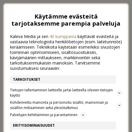
Käytämme evästeitä
tarjotaksemme parempia palveluja
Kaleva Media ja sen
40 kumppania
käyttävät evästeitä ja
vastaavia teknologioita henkilötietojen (esim. laitetunniste)
keräämiseen. Tekniikoita käytetään esimerkiksi sivustojen
toiminnan optimoimiseen, sisältösuosituksiin,
kävijämäärien mittaukseen, markkinointiin sekä
tarkoituksenmukaisiin mainoksiin. Tarvitsemme
suostumuksesi seuraaviin:
TARKOITUKSET
Tietojen tallentaminen laitteelle ja/tai laitteella olevien tietojen
käyttö
Kohdennettu mainonta ja personoitu sisältö, mainonnan ja
sisällön mittaaminen sekä yleisötutkimus
Palvelujen kehittäminen ja parantaminen
KOLMAS HÄÄPÄIVÄ
4
ERITYISOMINAISUUDET
27/07/2020