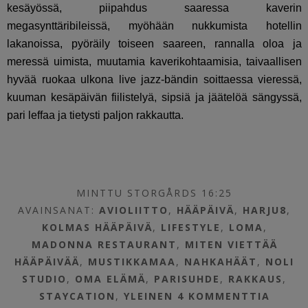
kesäyössä, piipahdus saaressa kaverin
megasynttäribileissä, myöhään nukkumista hotellin
lakanoissa, pyöräily toiseen saareen, rannalla oloa ja
meressä uimista, muutamia kaverikohtaamisia, taivaallisen
hyvää ruokaa ulkona live jazz-bändin soittaessa vieressä,
kuuman kesäpäivän fiilistelyä, sipsiä ja jäätelöä sängyssä,
pari leffaa ja tietysti paljon rakkautta.
MINTTU STORGÅRDS 16:25
AVAINSANAT:
AVIOLIITTO
,
HÄÄPÄIVÄ
,
HARJU8
,
KOLMAS HÄÄPÄIVÄ
,
LIFESTYLE
,
LOMA
,
MADONNA RESTAURANT
,
MITEN VIETTÄÄ
HÄÄPÄIVÄÄ
,
MUSTIKKAMAA
,
NAHKAHÄÄT
,
NOLI
STUDIO
,
OMA ELÄMÄ
,
PARISUHDE
,
RAKKAUS
,
STAYCATION
,
YLEINEN
4 KOMMENTTIA