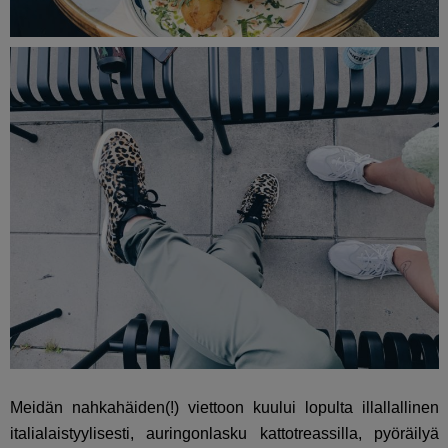
Meidän nahkahäiden(!) viettoon kuului lopulta illallallinen
italialaistyylisesti, auringonlasku kattotreassilla, pyöräilyä