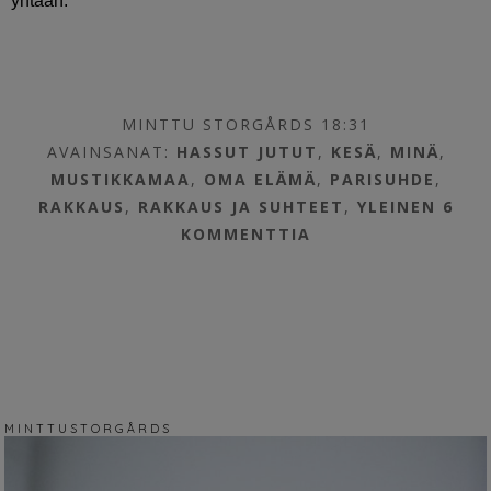
yhtään.
MINTTU STORGÅRDS 18:31
AVAINSANAT:
HASSUT JUTUT
,
KESÄ
,
MINÄ
,
MUSTIKKAMAA
,
OMA ELÄMÄ
,
PARISUHDE
,
RAKKAUS
,
RAKKAUS JA SUHTEET
,
YLEINEN
6
KOMMENTTIA
M I N T T U S T O R G Å R D S