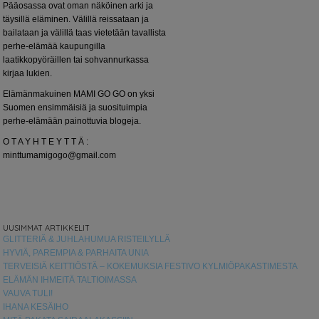
Pääosassa ovat oman näköinen arki ja
täysillä eläminen. Välillä reissataan ja
bailataan ja välillä taas vietetään tavallista
perhe-elämää kaupungilla
laatikkopyöräillen tai sohvannurkassa
kirjaa lukien.
Elämänmakuinen MAMI GO GO on yksi
Suomen ensimmäisiä ja suosituimpia
perhe-elämään painottuvia blogeja.
O T A Y H T E Y T T Ä :
minttumamigogo@gmail.com
UUSIMMAT ARTIKKELIT
GLITTERIÄ & JUHLAHUMUA RISTEILYLLÄ
HYVIÄ, PAREMPIA & PARHAITA UNIA
TERVEISIÄ KEITTIÖSTÄ – KOKEMUKSIA FESTIVO KYLMIÖPAKASTIMESTA
ELÄMÄN IHMEITÄ TALTIOIMASSA
VAUVA TULI!
IHANA KESÄIHO