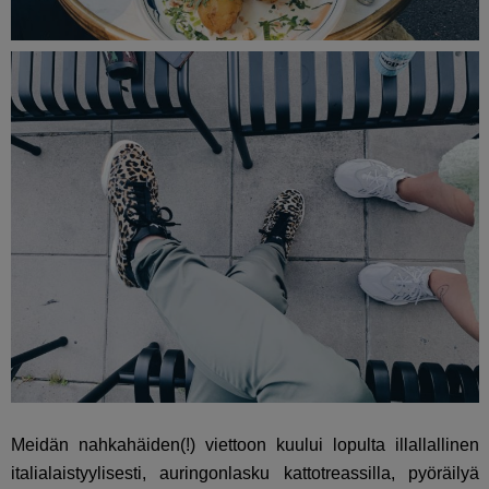
Meidän nahkahäiden(!) viettoon kuului lopulta illallallinen
italialaistyylisesti, auringonlasku kattotreassilla, pyöräilyä