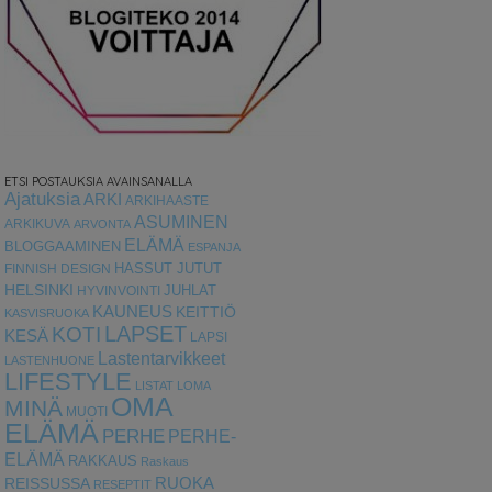
ETSI POSTAUKSIA AVAINSANALLA
Ajatuksia
ARKI
ARKIHAASTE
ASUMINEN
ARKIKUVA
ARVONTA
ELÄMÄ
BLOGGAAMINEN
ESPANJA
HASSUT JUTUT
FINNISH DESIGN
HELSINKI
HYVINVOINTI
JUHLAT
KAUNEUS
KEITTIÖ
KASVISRUOKA
LAPSET
KOTI
KESÄ
LAPSI
Lastentarvikkeet
LASTENHUONE
LIFESTYLE
LISTAT
LOMA
OMA
MINÄ
MUOTI
ELÄMÄ
PERHE
PERHE-
ELÄMÄ
RAKKAUS
Raskaus
RUOKA
REISSUSSA
RESEPTIT