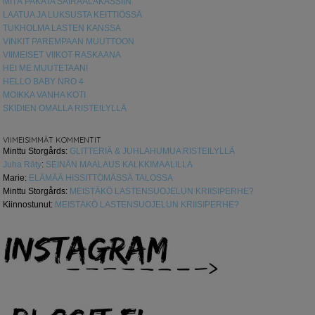
MITÄ PAKATA SAIRAALAKASSIIN
LAATUA JA LUKSUSTA KEITTIÖSSÄ
TUKHOLMA LASTEN KANSSA
VINKIT PAREMPAAN MUUTTOON
VIIMEISET VIIKOT RASKAANA
HEI ME MUUTETAAN!
HELLO BABY NRO 4
MOIKKA VANHA KOTI
SKIDIEN OMALLA RISTEILYLLÄ
VIIMEISIMMÄT KOMMENTIT
Minttu Storgårds
:
GLITTERIÄ & JUHLAHUMUA RISTEILYLLÄ
Juha Räty
:
SEINÄN MAALAUS KALKKIMAALILLA
Marie
:
ELÄMÄÄ HISSITTÖMÄSSÄ TALOSSA
Minttu Storgårds
:
MEISTÄKÖ LASTENSUOJELUN KRIISIPERHE?
Kiinnostunut
:
MEISTÄKÖ LASTENSUOJELUN KRIISIPERHE?