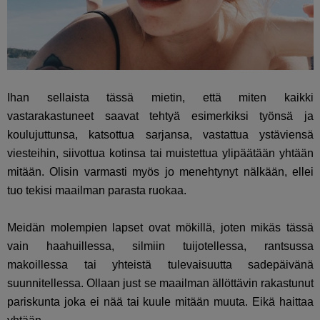
Ihan sellaista tässä mietin, että miten kaikki
vastarakastuneet saavat tehtyä esimerkiksi työnsä ja
koulujuttunsa, katsottua sarjansa, vastattua ystäviensä
viesteihin, siivottua kotinsa tai muistettua ylipäätään yhtään
mitään. Olisin varmasti myös jo menehtynyt nälkään, ellei
tuo tekisi maailman parasta ruokaa.
Meidän molempien lapset ovat mökillä, joten mikäs tässä
vain haahuillessa, silmiin tuijotellessa, rantsussa
makoillessa tai yhteistä tulevaisuutta sadepäivänä
suunnitellessa. Ollaan just se maailman ällöttävin rakastunut
pariskunta joka ei nää tai kuule mitään muuta. Eikä haittaa