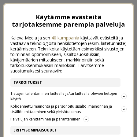
Käytämme evästeitä
tarjotaksemme parempia palveluja
Kaleva Media ja sen
40 kumppania
käyttävät evästeitä ja
vastaavia teknologioita henkilötietojen (esim. laitetunniste)
keräämiseen. Tekniikoita käytetään esimerkiksi sivustojen
toiminnan optimoimiseen, sisältösuosituksiin,
kävijämäärien mittaukseen, markkinointiin sekä
tarkoituksenmukaisiin mainoksiin. Tarvitsemme
suostumuksesi seuraaviin:
TARKOITUKSET
Tietojen tallentaminen laitteelle ja/tai laitteella olevien tietojen
käyttö
Kohdennettu mainonta ja personoitu sisältö, mainonnan ja
sisällön mittaaminen sekä yleisötutkimus
Palvelujen kehittäminen ja parantaminen
KOLMAS HÄÄPÄIVÄ
4
ERITYISOMINAISUUDET
27/07/2020