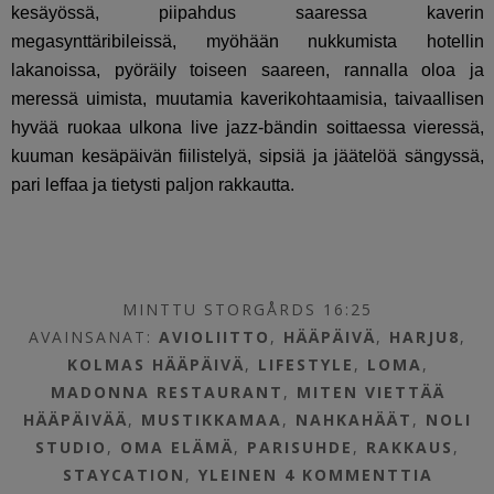
kesäyössä, piipahdus saaressa kaverin
megasynttäribileissä, myöhään nukkumista hotellin
lakanoissa, pyöräily toiseen saareen, rannalla oloa ja
meressä uimista, muutamia kaverikohtaamisia, taivaallisen
hyvää ruokaa ulkona live jazz-bändin soittaessa vieressä,
kuuman kesäpäivän fiilistelyä, sipsiä ja jäätelöä sängyssä,
pari leffaa ja tietysti paljon rakkautta.
MINTTU STORGÅRDS 16:25
AVAINSANAT:
AVIOLIITTO
,
HÄÄPÄIVÄ
,
HARJU8
,
KOLMAS HÄÄPÄIVÄ
,
LIFESTYLE
,
LOMA
,
MADONNA RESTAURANT
,
MITEN VIETTÄÄ
HÄÄPÄIVÄÄ
,
MUSTIKKAMAA
,
NAHKAHÄÄT
,
NOLI
STUDIO
,
OMA ELÄMÄ
,
PARISUHDE
,
RAKKAUS
,
STAYCATION
,
YLEINEN
4 KOMMENTTIA