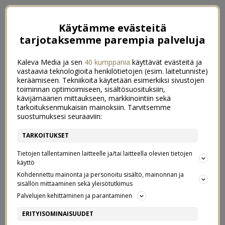
Käytämme evästeitä
tarjotaksemme parempia palveluja
Kaleva Media ja sen
40 kumppania
käyttävät evästeitä ja
vastaavia teknologioita henkilötietojen (esim. laitetunniste)
keräämiseen. Tekniikoita käytetään esimerkiksi sivustojen
toiminnan optimoimiseen, sisältösuosituksiin,
kävijämäärien mittaukseen, markkinointiin sekä
tarkoituksenmukaisiin mainoksiin. Tarvitsemme
suostumuksesi seuraaviin:
TARKOITUKSET
Tietojen tallentaminen laitteelle ja/tai laitteella olevien tietojen
käyttö
Kohdennettu mainonta ja personoitu sisältö, mainonnan ja
sisällön mittaaminen sekä yleisötutkimus
Palvelujen kehittäminen ja parantaminen
PARAS KESÄHEILANI –
6
ERITYISOMINAISUUDET
PELAGO BROOKLYN