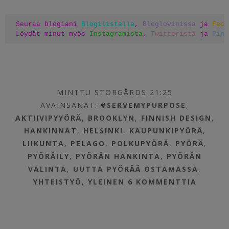
Seuraa blogiani 
Blogilistalla
, 
Bloglovinissa
 ja 
Face
Löydät minut myös 
Instagramista
, 
Twitteristä
 ja 
Pint
MINTTU STORGÅRDS 21:25
AVAINSANAT:
#SERVEMYPURPOSE
,
AKTIIVIPYYÖRÄ
,
BROOKLYN
,
FINNISH DESIGN
,
HANKINNAT
,
HELSINKI
,
KAUPUNKIPYÖRÄ
,
LIIKUNTA
,
PELAGO
,
POLKUPYÖRÄ
,
PYÖRÄ
,
PYÖRÄILY
,
PYÖRÄN HANKINTA
,
PYÖRÄN
VALINTA
,
UUTTA PYÖRÄÄ OSTAMASSA
,
YHTEISTYÖ
,
YLEINEN
6 KOMMENTTIA