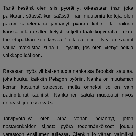
Tänä kesänä olen siis pyöräillyt oikeastaan ihan joka
paikkaan, säässä kun säässä. Ihan muutamia kertoja olen
pakon sanelemana jännänyt pyörän kotiin. Ja poikien
kanssa ollaan sitten tietysti kuljettu laatikkopyörällä. Tosin,
tuo etupakkari kun kestää 15 kiloa, niin Elvis on saanut
välillä matkustaa siinä E.T.-tyyliin, jos olen vienyt poikia
vaikkapa isälleen.
Rakastan myös yli kaiken tuota nahkaista Brooksin satulaa,
joka kuuluu kaikkiin Pelagon pyöriin. Nahka on muutaman
kerran kastunut sateessa, mutta onneksi se on vain
patinoitunut kauniisti. Nahkainen satula muotoutui myös
nopeasti juuri sopivaksi.
Talvipyöräilyä olen aina vähän pelännyt, joten
nastarenkaiden sijasta pyörä todennänköisesti joutuu
varastoon ensilumen tullessa. Olenkin jo vähän valmiiksi