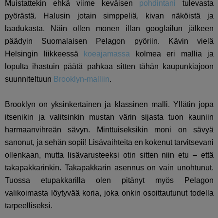
Muistattekin ehkä viime keväisen
pohdintani
tulevasta
pyörästä. Halusin jotain simppeliä, kivan näköistä ja
laadukasta. Näin ollen monen illan googlailun jälkeen
päädyin Suomalaisen Pelagon pyöriin. Kävin vielä
Helsingin liikkeessä
koeajamassa
kolmea eri mallia ja
lopulta ihastuin päätä pahkaa sitten tähän kaupunkiajoon
suunniteltuun
Brooklyn-malliin
.
Brooklyn on yksinkertainen ja klassinen malli. Yllätin jopa
itsenikin ja valitsinkin mustan värin sijasta tuon kauniin
harmaanvihreän sävyn. Minttuiseksikin moni on sävyä
sanonut, ja sehän sopii! Lisävaihteita en kokenut tarvitsevani
ollenkaan, mutta lisävarusteeksi otin sitten niin etu – että
takapakkarinkin. Takapakkarin asennus on vain unohtunut.
Tuossa etupakkarilla olen pitänyt myös Pelagon
valikoimasta löytyvää koria, joka onkin osoittautunut todella
tarpeelliseksi.