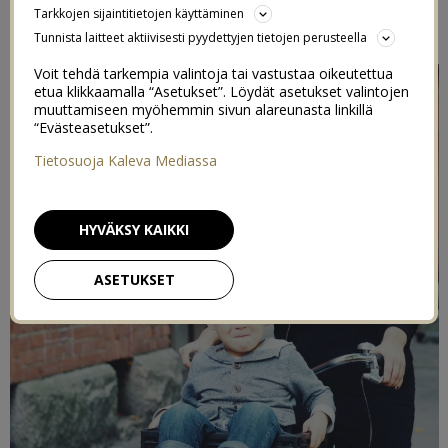
Tarkkojen sijaintitietojen käyttäminen
13/09/2016
Tunnista laitteet aktiivisesti pyydettyjen tietojen perusteella
Voit tehdä tarkempia valintoja tai vastustaa oikeutettua
etua klikkaamalla “Asetukset”. Löydät asetukset valintojen
muuttamiseen myöhemmin sivun alareunasta linkillä
“Evästeasetukset”.
Tietosuoja Kaleva Mediassa
HYVÄKSY KAIKKI
ASETUKSET