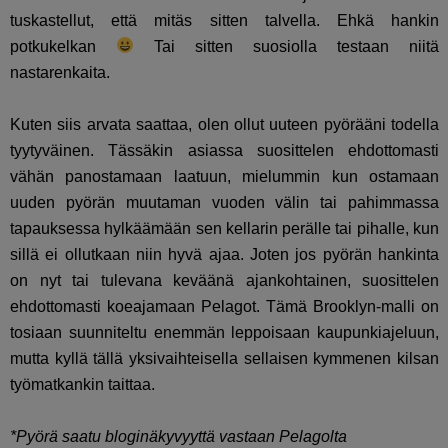
tuskastellut, että mitäs sitten talvella. Ehkä hankin
potkukelkan
Tai sitten suosiolla testaan niitä
nastarenkaita.
Kuten siis arvata saattaa, olen ollut uuteen pyörääni todella
tyytyväinen. Tässäkin asiassa suosittelen ehdottomasti
vähän panostamaan laatuun, mielummin kun ostamaan
uuden pyörän muutaman vuoden välin tai pahimmassa
tapauksessa hylkäämään sen kellarin perälle tai pihalle, kun
sillä ei ollutkaan niin hyvä ajaa. Joten jos pyörän hankinta
on nyt tai tulevana keväänä ajankohtainen, suosittelen
ehdottomasti koeajamaan Pelagot. Tämä Brooklyn-malli on
tosiaan suunniteltu enemmän leppoisaan kaupunkiajeluun,
mutta kyllä tällä yksivaihteisella sellaisen kymmenen kilsan
työmatkankin taittaa.
*Pyörä saatu bloginäkyvyyttä vastaan Pelagolta