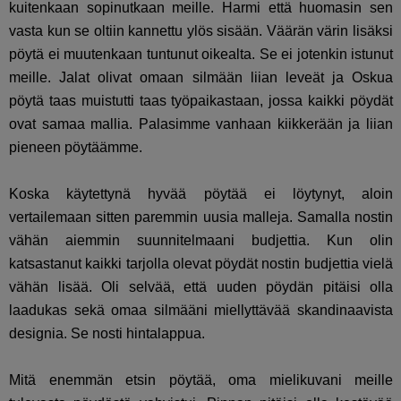
kuitenkaan sopinutkaan meille. Harmi että huomasin sen
vasta kun se oltiin kannettu ylös sisään. Väärän värin lisäksi
pöytä ei muutenkaan tuntunut oikealta. Se ei jotenkin istunut
meille. Jalat olivat omaan silmään liian leveät ja Oskua
pöytä taas muistutti taas työpaikastaan, jossa kaikki pöydät
ovat samaa mallia. Palasimme vanhaan kiikkerään ja liian
pieneen pöytäämme.
Koska käytettynä hyvää pöytää ei löytynyt, aloin
vertailemaan sitten paremmin uusia malleja. Samalla nostin
vähän aiemmin suunnitelmaani budjettia. Kun olin
katsastanut kaikki tarjolla olevat pöydät nostin budjettia vielä
vähän lisää. Oli selvää, että uuden pöydän pitäisi olla
laadukas sekä omaa silmääni miellyttävää skandinaavista
designia. Se nosti hintalappua.
Mitä enemmän etsin pöytää, oma mielikuvani meille