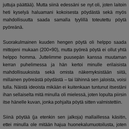
juttuja päättää). Mutta siinä edessäni se nyt oli, joten laitoin
heti kyselyä haluamani kokoisesta pöydästä sekä myös
mahdollisuutta saada samalla tyylillä toteutettu pöytä
pyöreänä.
Suorakulmainen kuuden hengen pöytä oli helppo saada
mittojeni mukaan (200×90), mutta pyöreä pöytä ei ollut yhtä
helppo homma. Juttelimme puusepän kanssa muutaman
kerran puhelimessa ja hän kertoi minulle erilaisista
mahdollisuuksista sekä omista näkemyksistään siitä,
millainen pyöreästä pöydästä – tai lähinnä sen jaloista, voisi
tulla. Näistä ideoista mikään ei kuitenkaan tuntunut itsestäni
ihan sellaiselta mitä minulla oli mielessä, joten lopulta piirsin
itse hänelle kuvan, jonka pohjalta pöytä sitten valmistettiin.
Siinä pöytää (ja etenkin sen jalkoja) mallaillessa käsitin,
ettei minulla ole mitään hajua huonekalumuotoilusta, joten