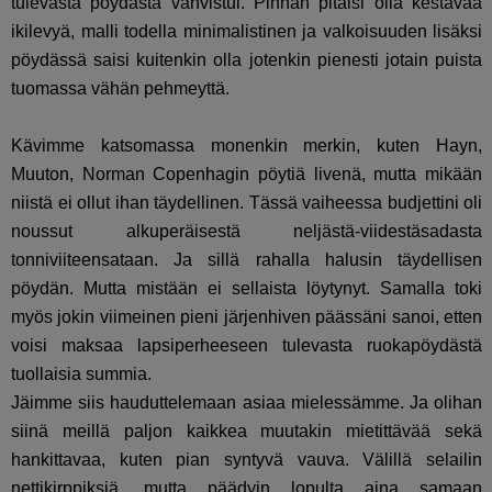
tulevasta pöydästä vahvistui. Pinnan pitäisi olla kestävää
ikilevyä, malli todella minimalistinen ja valkoisuuden lisäksi
pöydässä saisi kuitenkin olla jotenkin pienesti jotain puista
tuomassa vähän pehmeyttä.
Kävimme katsomassa monenkin merkin, kuten Hayn,
Muuton, Norman Copenhagin pöytiä livenä, mutta mikään
niistä ei ollut ihan täydellinen. Tässä vaiheessa budjettini oli
noussut alkuperäisestä neljästä-viidestäsadasta
tonniviiteensataan. Ja sillä rahalla halusin täydellisen
pöydän. Mutta mistään ei sellaista löytynyt. Samalla toki
myös jokin viimeinen pieni järjenhiven päässäni sanoi, etten
voisi maksaa lapsiperheeseen tulevasta ruokapöydästä
tuollaisia summia.
Jäimme siis hauduttelemaan asiaa mielessämme. Ja olihan
siinä meillä paljon kaikkea muutakin mietittävää sekä
hankittavaa, kuten pian syntyvä vauva. Välillä selailin
nettikirppiksiä, mutta päädyin lopulta aina samaan