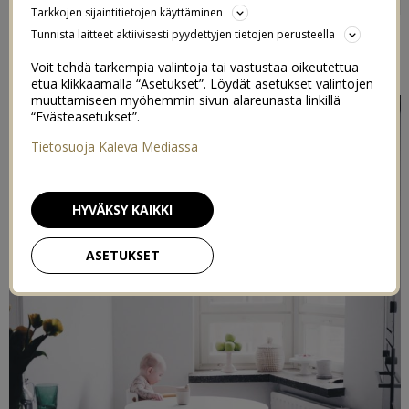
Tarkkojen sijaintitietojen käyttäminen
9/04/2019
Tunnista laitteet aktiivisesti pyydettyjen tietojen perusteella
Yhteistyö Kymppipuu
Voit tehdä tarkempia valintoja tai vastustaa oikeutettua
etua klikkaamalla “Asetukset”. Löydät asetukset valintojen
muuttamiseen myöhemmin sivun alareunasta linkillä
“Evästeasetukset”.
Tietosuoja Kaleva Mediassa
HYVÄKSY KAIKKI
ASETUKSET