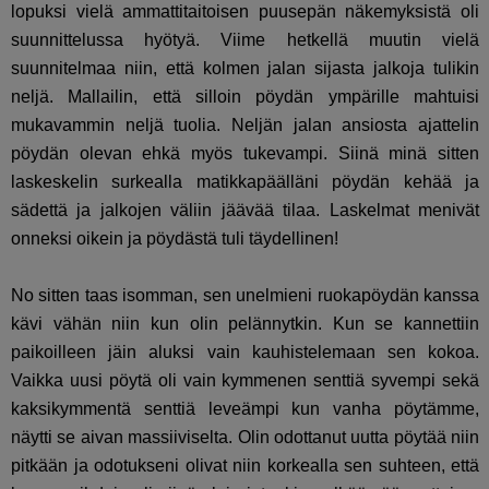
lopuksi vielä ammattitaitoisen puusepän näkemyksistä oli
suunnittelussa hyötyä. Viime hetkellä muutin vielä
suunnitelmaa niin, että kolmen jalan sijasta jalkoja tulikin
neljä. Mallailin, että silloin pöydän ympärille mahtuisi
mukavammin neljä tuolia. Neljän jalan ansiosta ajattelin
pöydän olevan ehkä myös tukevampi. Siinä minä sitten
laskeskelin surkealla matikkapäälläni pöydän kehää ja
sädettä ja jalkojen väliin jäävää tilaa. Laskelmat menivät
onneksi oikein ja pöydästä tuli täydellinen!
No sitten taas isomman, sen unelmieni ruokapöydän kanssa
kävi vähän niin kun olin pelännytkin. Kun se kannettiin
paikoilleen jäin aluksi vain kauhistelemaan sen kokoa.
Vaikka uusi pöytä oli vain kymmenen senttiä syvempi sekä
kaksikymmentä senttiä leveämpi kun vanha pöytämme,
näytti se aivan massiiviselta. Olin odottanut uutta pöytää niin
pitkään ja odotukseni olivat niin korkealla sen suhteen, että