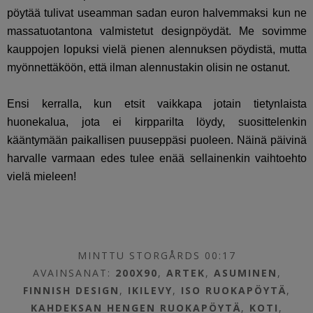
pöytää tulivat useamman sadan euron halvemmaksi kun ne
massatuotantona valmistetut designpöydät. Me sovimme
kauppojen lopuksi vielä pienen alennuksen pöydistä, mutta
myönnettäköön, että ilman alennustakin olisin ne ostanut.
Ensi kerralla, kun etsit vaikkapa jotain tietynlaista
huonekalua, jota ei kirpparilta löydy, suosittelenkin
kääntymään paikallisen puuseppäsi puoleen. Näinä päivinä
harvalle varmaan edes tulee enää sellainenkin vaihtoehto
vielä mieleen!
MINTTU STORGÅRDS 00:17
AVAINSANAT:
200X90
,
ARTEK
,
ASUMINEN
,
FINNISH DESIGN
,
IKILEVY
,
ISO RUOKAPÖYTÄ
,
KAHDEKSAN HENGEN RUOKAPÖYTÄ
,
KOTI
,