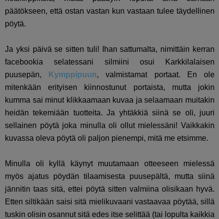
päätökseen, että ostan vastan kun vastaan tulee täydellinen
pöytä.
Ja yksi päivä se sitten tuli! Ihan sattumalta, nimittäin kerran
facebookia selatessani silmiini osui Karkkilalaisen
puusepän,
Kymppipuun
, valmistamat portaat. En ole
mitenkään erityisen kiinnostunut portaista, mutta jokin
kumma sai minut klikkaamaan kuvaa ja selaamaan muitakin
heidän tekemiään tuotteita. Ja yhtäkkiä siinä se oli, juuri
sellainen pöytä joka minulla oli ollut mielessäni! Vaikkakin
kuvassa oleva pöytä oli paljon pienempi, mitä me etsimme.
Minulla oli kyllä käynyt muutamaan otteeseen mielessä
myös ajatus pöydän tilaamisesta puusepältä, mutta siinä
jännitin taas sitä, ettei pöytä sitten valmiina olisikaan hyvä.
Etten siltikään saisi sitä mielikuvaani vastaavaa pöytää, sillä
tuskin olisin osannut sitä edes itse selittää (tai lopulta kaikkia