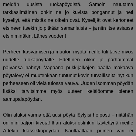
meidän uusista ruokapöydistä. Samoin muutama
tarkkasilmäinen onkin ne jo kuvista bongannut ja heti
kysellyt, että mistäs ne oikein ovat. Kyselijät ovat kertoneet
etsineen itsekin jo pitkään samanlaisia – ja niin itse asiassa
etsin minäkin. Lähes vuoden!
Perheen kasvamisen ja muuton myötä meille tuli tarve myös
uudelle ruokapöydälle. Edellinen olikin jo parhaimmat
päivänsä nähnyt. Vapaana pukkijalkojen päällä makaava
pöytälevy ei muutenkaan tuntunut kovin turvalliselta nyt kun
perheeseen oli vielä tulossa vauva. Uuden isomman pöydän
lisäksi tarvitsimme myös uuteen keittiöömme pienen
aamupalapöydän.
Olin aluksi varma että uusi pöytä löytyisi helposti – niitähän
on niin paljon kivoja! Ihan aluksi ostinkin käytettynä meille
Artekin klassikkopöydän. Kauttaaltaan puinen väri ei