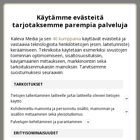
Käytämme evästeitä
tarjotaksemme parempia palveluja
Kaleva Media ja sen
40 kumppania
käyttävät evästeitä ja
vastaavia teknologioita henkilötietojen (esim. laitetunniste)
keräämiseen. Tekniikoita käytetään esimerkiksi sivustojen
toiminnan optimoimiseen, sisältösuosituksiin,
kävijämäärien mittaukseen, markkinointiin sekä
tarkoituksenmukaisiin mainoksiin. Tarvitsemme
suostumuksesi seuraaviin:
TARKOITUKSET
Tietojen tallentaminen laitteelle ja/tai laitteella olevien tietojen
käyttö
Kohdennettu mainonta ja personoitu sisältö, mainonnan ja
sisällön mittaaminen sekä yleisötutkimus
←
ARKIKUVA 14/52
ONNELLISET KARVAKAMUT
→
Palvelujen kehittäminen ja parantaminen
UUDET RUOKAPÖYDÄT
ERITYISOMINAISUUDET
6