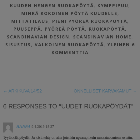
KUUDEN HENGEN RUOKAPÖYTÄ
,
KYMPPIPUU
,
MINKÄ KOKOINEN PÖYTÄ KUUDELLE
,
MITTATILAUS
,
PIENI PYÖREÄ RUOKAPÖYTÄ
,
PUUSEPPÄ
,
PYÖREÄ PÖYTÄ
,
RUOKAPÖYTÄ
,
SCANDINAVIAN DESIGN
,
SCANDINAVIAN HOME
,
SISUSTUS
,
VALKOINEN RUOKAPÖYTÄ
,
YLEINEN
6
KOMMENTTIA
←
ARKIKUVA 14/52
ONNELLISET KARVAKAMUT
→
6 RESPONSES TO “UUDET RUOKAPÖYDÄT”
HANNA
9.4.2019 18:37
Tyylikkäät pöydät! Ja käsintehty on aina jotenkin upeampi kuin massatuotantona ostettu,