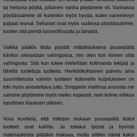
tai heiluvia pöytiä, jollainen vanha pöytämme oli. Vanhassa
pöydässämme oli kuitenkin myös hyvää, kuten vanerilevyn
paljaat reunat. Sellaiset ovat myös uudessa pöydässämme,
tuoden sitä pientä luonnollisuutta ja lämpöä.
Vaikka päätös tilata pöydät mittatilauksena puusepältä
kävikin oikeastaan vahingossa, niin olen tosi iloinen siitä
vahingosta. Sitä kun tukee mielellään kotimaista tekijää ja
lähellä tuotettuja tuotteita. Henkilökohtainen palvelu aina
suunnittelusta valmiin tuotteen kotiovelle kuljetukseen on
toki myös arvostettava juttu. Simppelin mallinsa ansiosta me
saimme pöytämme myös melko nopeasti, noin kolme viikkoa
lopullisen tilauksen jälkeen.
Voisi kuvitella, että mittojen mukaan puusepältä tilatut
tuotteet ovat kalliita. Ja tottakai työstä ja hyvistä
materiaaleista pitääkin maksaa, mutta siltikin nämä kaksi