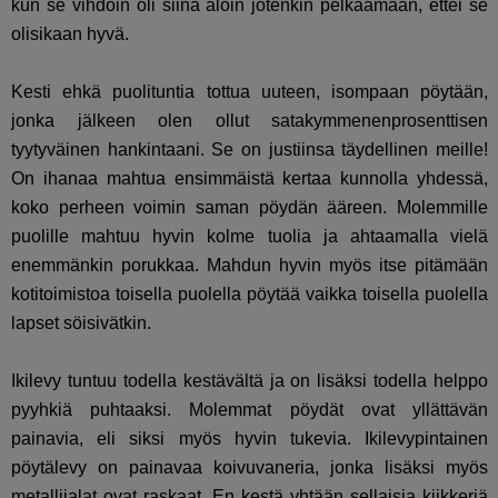
kun se vihdoin oli siinä aloin jotenkin pelkäämään, ettei se
olisikaan hyvä.
Kesti ehkä puolituntia tottua uuteen, isompaan pöytään,
jonka jälkeen olen ollut satakymmenenprosenttisen
tyytyväinen hankintaani. Se on justiinsa täydellinen meille!
On ihanaa mahtua ensimmäistä kertaa kunnolla yhdessä,
koko perheen voimin saman pöydän ääreen. Molemmille
puolille mahtuu hyvin kolme tuolia ja ahtaamalla vielä
enemmänkin porukkaa. Mahdun hyvin myös itse pitämään
kotitoimistoa toisella puolella pöytää vaikka toisella puolella
lapset söisivätkin.
Ikilevy tuntuu todella kestävältä ja on lisäksi todella helppo
pyyhkiä puhtaaksi. Molemmat pöydät ovat yllättävän
painavia, eli siksi myös hyvin tukevia. Ikilevypintainen
pöytälevy on painavaa koivuvaneria, jonka lisäksi myös
metallijalat ovat raskaat. En kestä yhtään sellaisia kiikkeriä