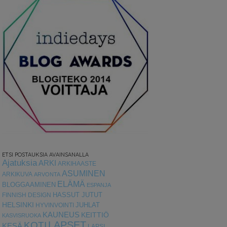
ETSI POSTAUKSIA AVAINSANALLA
Ajatuksia
ARKI
ARKIHAASTE
ASUMINEN
ARKIKUVA
ARVONTA
ELÄMÄ
BLOGGAAMINEN
ESPANJA
HASSUT JUTUT
FINNISH DESIGN
HELSINKI
HYVINVOINTI
JUHLAT
KAUNEUS
KEITTIÖ
KASVISRUOKA
LAPSET
KOTI
KESÄ
LAPSI