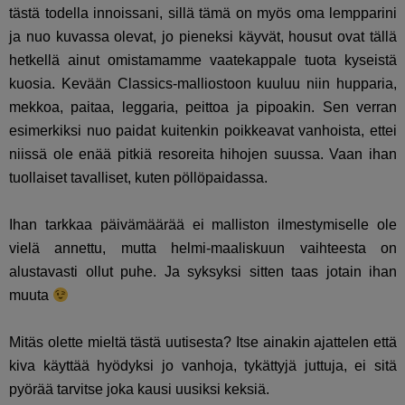
tästä todella innoissani, sillä tämä on myös oma lempparini
ja nuo kuvassa olevat, jo pieneksi käyvät, housut ovat tällä
hetkellä ainut omistamamme vaatekappale tuota kyseistä
kuosia. Kevään Classics-malliostoon kuuluu niin hupparia,
mekkoa, paitaa, leggaria, peittoa ja pipoakin. Sen verran
esimerkiksi nuo paidat kuitenkin poikkeavat vanhoista, ettei
niissä ole enää pitkiä resoreita hihojen suussa. Vaan ihan
tuollaiset tavalliset, kuten pöllöpaidassa.
Ihan tarkkaa päivämäärää ei malliston ilmestymiselle ole
vielä annettu, mutta helmi-maaliskuun vaihteesta on
alustavasti ollut puhe. Ja syksyksi sitten taas jotain ihan
muuta
Mitäs olette mieltä tästä uutisesta? Itse ainakin ajattelen että
kiva käyttää hyödyksi jo vanhoja, tykättyjä juttuja, ei sitä
pyörää tarvitse joka kausi uusiksi keksiä.