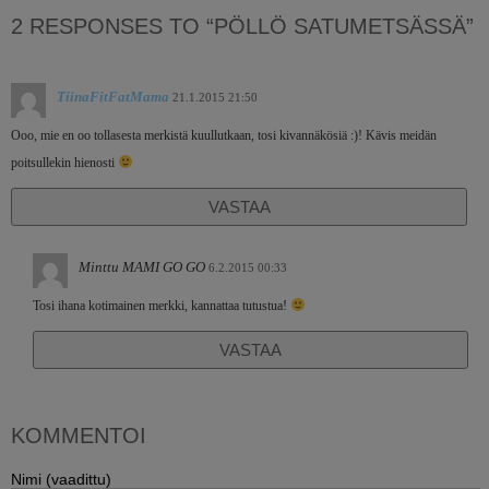
2 RESPONSES TO “PÖLLÖ SATUMETSÄSSÄ”
TiinaFitFatMama
21.1.2015 21:50
Ooo, mie en oo tollasesta merkistä kuullutkaan, tosi kivannäkösiä :)! Kävis meidän
poitsullekin hienosti
VASTAA
Minttu MAMI GO GO
6.2.2015 00:33
Tosi ihana kotimainen merkki, kannattaa tutustua!
VASTAA
KOMMENTOI
Nimi (vaadittu)