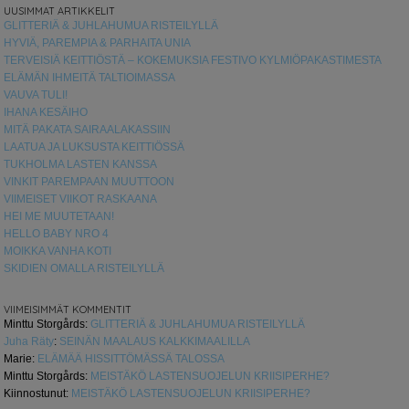
UUSIMMAT ARTIKKELIT
GLITTERIÄ & JUHLAHUMUA RISTEILYLLÄ
HYVIÄ, PAREMPIA & PARHAITA UNIA
TERVEISIÄ KEITTIÖSTÄ – KOKEMUKSIA FESTIVO KYLMIÖPAKASTIMESTA
ELÄMÄN IHMEITÄ TALTIOIMASSA
VAUVA TULI!
IHANA KESÄIHO
MITÄ PAKATA SAIRAALAKASSIIN
LAATUA JA LUKSUSTA KEITTIÖSSÄ
TUKHOLMA LASTEN KANSSA
VINKIT PAREMPAAN MUUTTOON
VIIMEISET VIIKOT RASKAANA
HEI ME MUUTETAAN!
HELLO BABY NRO 4
MOIKKA VANHA KOTI
SKIDIEN OMALLA RISTEILYLLÄ
VIIMEISIMMÄT KOMMENTIT
Minttu Storgårds
:
GLITTERIÄ & JUHLAHUMUA RISTEILYLLÄ
Juha Räty
:
SEINÄN MAALAUS KALKKIMAALILLA
Marie
:
ELÄMÄÄ HISSITTÖMÄSSÄ TALOSSA
Minttu Storgårds
:
MEISTÄKÖ LASTENSUOJELUN KRIISIPERHE?
Kiinnostunut
:
MEISTÄKÖ LASTENSUOJELUN KRIISIPERHE?