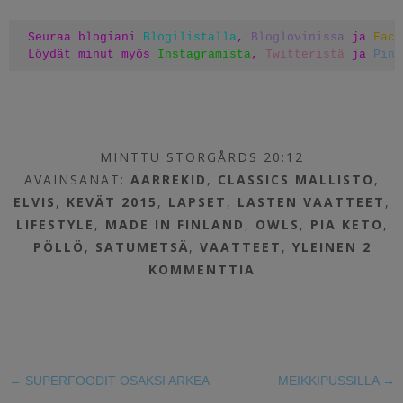
Seuraa blogiani 
Blogilistalla
, 
Bloglovinissa
 ja 
Face
Löydät minut myös 
Instagramista
, 
Twitteristä
 ja 
Pint
MINTTU STORGÅRDS 20:12
AVAINSANAT:
AARREKID
,
CLASSICS MALLISTO
,
ELVIS
,
KEVÄT 2015
,
LAPSET
,
LASTEN VAATTEET
,
LIFESTYLE
,
MADE IN FINLAND
,
OWLS
,
PIA KETO
,
PÖLLÖ
,
SATUMETSÄ
,
VAATTEET
,
YLEINEN
2
KOMMENTTIA
←
SUPERFOODIT OSAKSI ARKEA
MEIKKIPUSSILLA
→