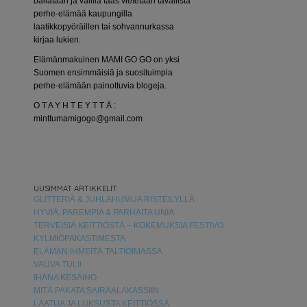
bailataan ja välillä taas vietetään tavallista
perhe-elämää kaupungilla
laatikkopyöräillen tai sohvannurkassa
kirjaa lukien.
Elämänmakuinen MAMI GO GO on yksi
Suomen ensimmäisiä ja suosituimpia
perhe-elämään painottuvia blogeja.
O T A Y H T E Y T T Ä :
minttumamigogo@gmail.com
UUSIMMAT ARTIKKELIT
GLITTERIÄ & JUHLAHUMUA RISTEILYLLÄ
HYVIÄ, PAREMPIA & PARHAITA UNIA
TERVEISIÄ KEITTIÖSTÄ – KOKEMUKSIA FESTIVO
KYLMIÖPAKASTIMESTA
ELÄMÄN IHMEITÄ TALTIOIMASSA
VAUVA TULI!
IHANA KESÄIHO
MITÄ PAKATA SAIRAALAKASSIIN
LAATUA JA LUKSUSTA KEITTIÖSSÄ