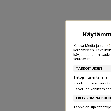
Käytämme
Kaleva Media ja sen
40
keräämiseen. Tekniikoit
kävijämäärien mittauks
seuraaviin:
TARKOITUKSET
Tietojen tallentaminen la
Kohdennettu mainonta j
Palvelujen kehittämine
ERITYISOMINAISUU
Tarkkojen sijaintitieto