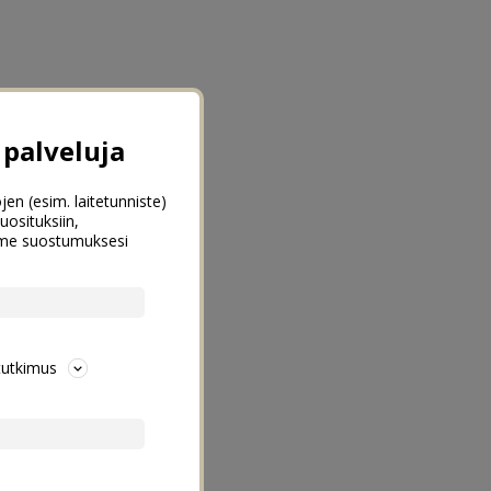
palveluja
jen (esim. laitetunniste)
uosituksiin,
emme suostumuksesi
tutkimus