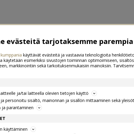
 evästeitä tarjotaksemme parempia 
 kumppania
käyttävät evästeitä ja vastaavia teknologioita henkilötieto
a käytetään esimerkiksi sivustojen toiminnan optimoimiseen, sisältös
een, markkinointiin sekä tarkoituksenmukaisiin mainoksiin. Tarvits
itteelle ja/tai laitteella olevien tietojen käyttö
a personoitu sisältö, mainonnan ja sisällön mittaaminen sekä yleisö
n ja parantaminen
DET
jen käyttäminen