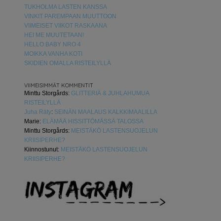
TUKHOLMA LASTEN KANSSA
VINKIT PAREMPAAN MUUTTOON
VIIMEISET VIIKOT RASKAANA
HEI ME MUUTETAAN!
HELLO BABY NRO 4
MOIKKA VANHA KOTI
SKIDIEN OMALLA RISTEILYLLÄ
VIIMEISIMMÄT KOMMENTIT
Minttu Storgårds
:
GLITTERIÄ & JUHLAHUMUA
RISTEILYLLÄ
Juha Räty
:
SEINÄN MAALAUS KALKKIMAALILLA
Marie
:
ELÄMÄÄ HISSITTÖMÄSSÄ TALOSSA
Minttu Storgårds
:
MEISTÄKÖ LASTENSUOJELUN
KRIISIPERHE?
Kiinnostunut
:
MEISTÄKÖ LASTENSUOJELUN
KRIISIPERHE?