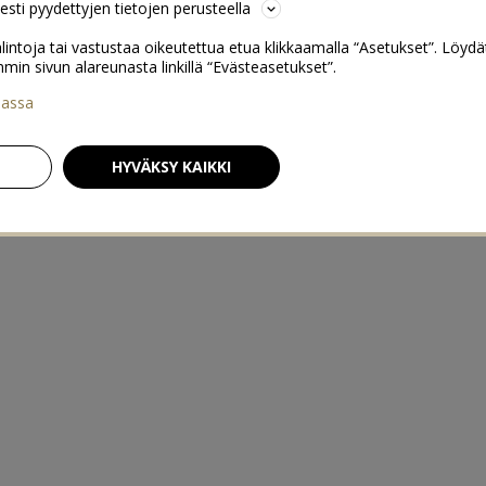
sesti pyydettyjen tietojen perusteella
lintoja tai vastustaa oikeutettua etua klikkaamalla “Asetukset”. Löydä
 sivun alareunasta linkillä “Evästeasetukset”.
iassa
HYVÄKSY KAIKKI