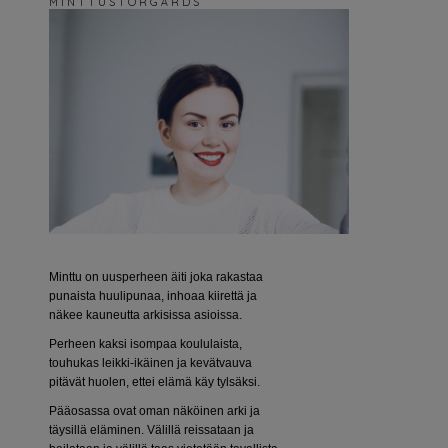
M I N T T U S T O R G Å R D S
Minttu on uusperheen äiti joka rakastaa
punaista huulipunaa, inhoaa kiirettä ja
näkee kauneutta arkisissa asioissa.
Perheen kaksi isompaa koululaista,
touhukas leikki-ikäinen ja kevätvauva
pitävät huolen, ettei elämä käy tylsäksi.
Pääosassa ovat oman näköinen arki ja
täysillä eläminen. Välillä reissataan ja