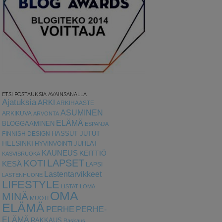
ETSI POSTAUKSIA AVAINSANALLA
Ajatuksia
ARKI
ARKIHAASTE
ASUMINEN
ARKIKUVA
ARVONTA
ELÄMÄ
BLOGGAAMINEN
ESPANJA
HASSUT JUTUT
FINNISH DESIGN
HELSINKI
HYVINVOINTI
JUHLAT
KAUNEUS
KEITTIÖ
KASVISRUOKA
LAPSET
KOTI
KESÄ
LAPSI
Lastentarvikkeet
LASTENHUONE
LIFESTYLE
LISTAT
LOMA
OMA
MINÄ
MUOTI
ELÄMÄ
PERHE
PERHE-
ELÄMÄ
RAKKAUS
Raskaus