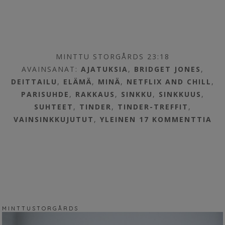
MINTTU STORGÅRDS 23:18
AVAINSANAT:
AJATUKSIA
,
BRIDGET JONES
,
DEITTAILU
,
ELÄMÄ
,
MINÄ
,
NETFLIX AND CHILL
,
PARISUHDE
,
RAKKAUS
,
SINKKU
,
SINKKUUS
,
SUHTEET
,
TINDER
,
TINDER-TREFFIT
,
VAINSINKKUJUTUT
,
YLEINEN
17 KOMMENTTIA
M I N T T U S T O R G Å R D S