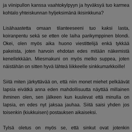
ja viinipullon kanssa vaahtokylpyyn ja hyväksyä tuo karmea
kohtalo yhteiskunnan hyljeksimänä ikisinkkuna?
Lisähaastetta omaan tilanteeseeni tuo kaksi lasta,
koiranpentu sekä se etten ole laiha parikymppinen blondi.
Okei, olen myös aika huono viestittelijä enkä tykkää
pakeista, joten harvoin ehdotan edes mitään näkemistä
kenellekkään. Miesmakuni on myös melko suppea, joten
näistähän on sitten hyvä lähteä liikkeelle sinkkumarkkoille!
Siitä miten järkyttävää on, että niin monet miehet pelkäävät
lapsia eivätkä anna eden mahdollisuutta näyttää millainen
ihminen olen, sen jälkeen kun kuulevat että minulla on
lapsia, en edes nyt jaksaa jauhaa. Siitä saisi yhden jos
toisenkin (kiukkuisen) postauksen aikaiseksi.
Tylsä oletus on myös se, että sinkut ovat jotenkin