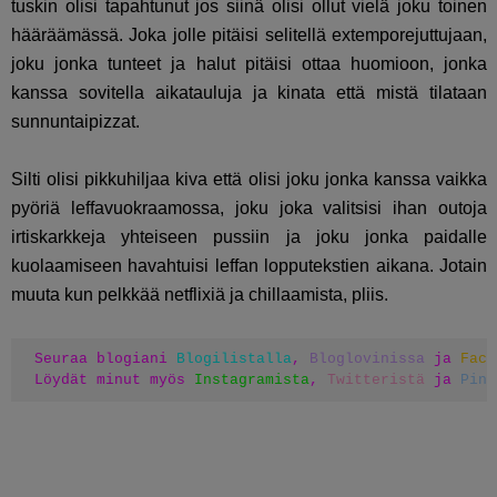
tuskin olisi tapahtunut jos siinä olisi ollut vielä joku toinen
hääräämässä. Joka jolle pitäisi selitellä extemporejuttujaan,
joku jonka tunteet ja halut pitäisi ottaa huomioon, jonka
kanssa sovitella aikatauluja ja kinata että mistä tilataan
sunnuntaipizzat.
Silti olisi pikkuhiljaa kiva että olisi joku jonka kanssa vaikka
pyöriä leffavuokraamossa, joku joka valitsisi ihan outoja
irtiskarkkeja yhteiseen pussiin ja joku jonka paidalle
kuolaamiseen havahtuisi leffan lopputekstien aikana. Jotain
muuta kun pelkkää netflixiä ja chillaamista, pliis.
Seuraa blogiani 
Blogilistalla
, 
Bloglovinissa
 ja 
Face
Löydät minut myös 
Instagramista
, 
Twitteristä
 ja 
Pint