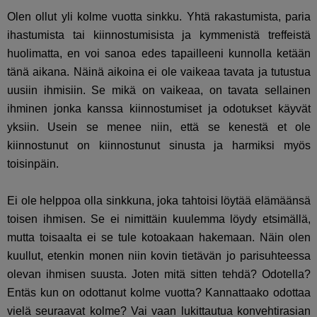
Olen ollut yli kolme vuotta sinkku. Yhtä rakastumista, paria
ihastumista tai kiinnostumisista ja kymmenistä treffeistä
huolimatta, en voi sanoa edes tapailleeni kunnolla ketään
tänä aikana. Näinä aikoina ei ole vaikeaa tavata ja tutustua
uusiin ihmisiin. Se mikä on vaikeaa, on tavata sellainen
ihminen jonka kanssa kiinnostumiset ja odotukset käyvät
yksiin. Usein se menee niin, että se kenestä et ole
kiinnostunut on kiinnostunut sinusta ja harmiksi myös
toisinpäin.
Ei ole helppoa olla sinkkuna, joka tahtoisi löytää elämäänsä
toisen ihmisen. Se ei nimittäin kuulemma löydy etsimällä,
mutta toisaalta ei se tule kotoakaan hakemaan. Näin olen
kuullut, etenkin monen niin kovin tietävän jo parisuhteessa
olevan ihmisen suusta. Joten mitä sitten tehdä? Odotella?
Entäs kun on odottanut kolme vuotta? Kannattaako odottaa
vielä seuraavat kolme? Vai vaan lukittautua konvehtirasian