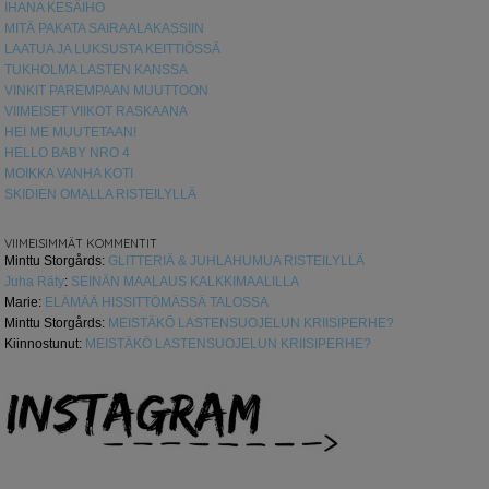
IHANA KESÄIHO
MITÄ PAKATA SAIRAALAKASSIIN
LAATUA JA LUKSUSTA KEITTIÖSSÄ
TUKHOLMA LASTEN KANSSA
VINKIT PAREMPAAN MUUTTOON
VIIMEISET VIIKOT RASKAANA
HEI ME MUUTETAAN!
HELLO BABY NRO 4
MOIKKA VANHA KOTI
SKIDIEN OMALLA RISTEILYLLÄ
VIIMEISIMMÄT KOMMENTIT
Minttu Storgårds
:
GLITTERIÄ & JUHLAHUMUA RISTEILYLLÄ
Juha Räty
:
SEINÄN MAALAUS KALKKIMAALILLA
Marie
:
ELÄMÄÄ HISSITTÖMÄSSÄ TALOSSA
Minttu Storgårds
:
MEISTÄKÖ LASTENSUOJELUN KRIISIPERHE?
Kiinnostunut
:
MEISTÄKÖ LASTENSUOJELUN KRIISIPERHE?