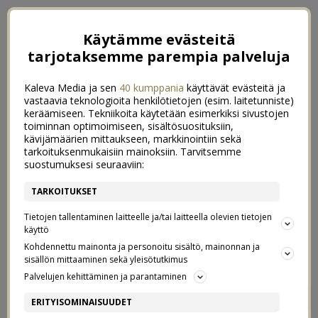
Käytämme evästeitä
tarjotaksemme parempia palveluja
Kaleva Media ja sen
40 kumppania
käyttävät evästeitä ja
vastaavia teknologioita henkilötietojen (esim. laitetunniste)
keräämiseen. Tekniikoita käytetään esimerkiksi sivustojen
toiminnan optimoimiseen, sisältösuosituksiin,
kävijämäärien mittaukseen, markkinointiin sekä
tarkoituksenmukaisiin mainoksiin. Tarvitsemme
suostumuksesi seuraaviin:
TARKOITUKSET
Tietojen tallentaminen laitteelle ja/tai laitteella olevien tietojen
käyttö
Kohdennettu mainonta ja personoitu sisältö, mainonnan ja
sisällön mittaaminen sekä yleisötutkimus
Palvelujen kehittäminen ja parantaminen
1100 PÄIVÄÄ SINKKUNA
17
ERITYISOMINAISUUDET
25/01/2016