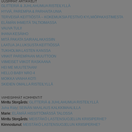
UUSIMMAT ARTIKKELIT
GLITTERIÄ & JUHLAHUMUA RISTEILYLLÄ
HYVIÄ, PAREMPIA & PARHAITA UNIA
TERVEISIÄ KEITTIÖSTÄ – KOKEMUKSIA FESTIVO KYLMIÖPAKASTIMESTA
ELÄMÄN IHMEITÄ TALTIOIMASSA
VAUVA TULI!
IHANA KESÄIHO
MITÄ PAKATA SAIRAALAKASSIIN
LAATUA JA LUKSUSTA KEITTIÖSSÄ
TUKHOLMA LASTEN KANSSA
VINKIT PAREMPAAN MUUTTOON
VIIMEISET VIIKOT RASKAANA
HEI ME MUUTETAAN!
HELLO BABY NRO 4
MOIKKA VANHA KOTI
SKIDIEN OMALLA RISTEILYLLÄ
VIIMEISIMMÄT KOMMENTIT
Minttu Storgårds
:
GLITTERIÄ & JUHLAHUMUA RISTEILYLLÄ
Juha Räty
:
SEINÄN MAALAUS KALKKIMAALILLA
Marie
:
ELÄMÄÄ HISSITTÖMÄSSÄ TALOSSA
Minttu Storgårds
:
MEISTÄKÖ LASTENSUOJELUN KRIISIPERHE?
Kiinnostunut
:
MEISTÄKÖ LASTENSUOJELUN KRIISIPERHE?