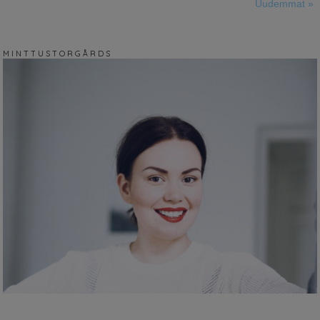
Uudemmat »
M I N T T U S T O R G Å R D S