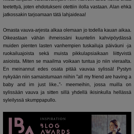
teetettyä, joten ehdotukseni otettiin ilolla vastaan. Alan ehkä
jatkossakin tarjoamaan tätä lahjaideaa!
Omasta vauva-arjesta alkaa olemaan jo todella kauan aikaa.
Oikeastaan vähän ihmeissäni kuuntelin kahvipöydässä
muiden pienten lasten vanhempien tuskailuja päiväuni -ja
ruokailuajoista sekä muista pikkulapsiaikaan liittyvistä
asioista. Miten se maailma voikaan tuntua jo niin vieraalta.
En meinannut edes osata pitää vauvaa sylissä! Pystyn
nykyään niin samaistumaan niihin ”all my friend are having a
baby and im just like..”- meemeihin, jossa muilla on
sylissään vauva ja sitten sillä yhdellä ikisinkulla hellässä
syleilyssä skumppapullo.