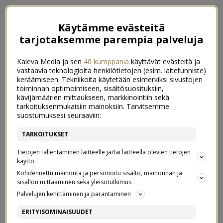
Käytämme evästeitä
tarjotaksemme parempia palveluja
Kaleva Media ja sen
40 kumppania
käyttävät evästeitä ja
vastaavia teknologioita henkilötietojen (esim. laitetunniste)
keräämiseen. Tekniikoita käytetään esimerkiksi sivustojen
toiminnan optimoimiseen, sisältösuosituksiin,
kävijämäärien mittaukseen, markkinointiin sekä
tarkoituksenmukaisiin mainoksiin. Tarvitsemme
suostumuksesi seuraaviin:
TARKOITUKSET
Tietojen tallentaminen laitteelle ja/tai laitteella olevien tietojen
käyttö
Kohdennettu mainonta ja personoitu sisältö, mainonnan ja
sisällön mittaaminen sekä yleisötutkimus
Palvelujen kehittäminen ja parantaminen
TONTTO
2
ERITYISOMINAISUUDET
22/10/2018