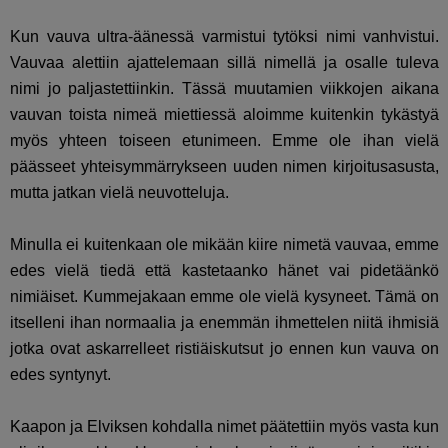
Kun vauva ultra-äänessä varmistui tytöksi nimi vanhvistui.
Vauvaa alettiin ajattelemaan sillä nimellä ja osalle tuleva
nimi jo paljastettiinkin. Tässä muutamien viikkojen aikana
vauvan toista nimeä miettiessä aloimme kuitenkin tykästyä
myös yhteen toiseen etunimeen. Emme ole ihan vielä
päässeet yhteisymmärrykseen uuden nimen kirjoitusasusta,
mutta jatkan vielä neuvotteluja.
Minulla ei kuitenkaan ole mikään kiire nimetä vauvaa, emme
edes vielä tiedä että kastetaanko hänet vai pidetäänkö
nimiäiset. Kummejakaan emme ole vielä kysyneet. Tämä on
itselleni ihan normaalia ja enemmän ihmettelen niitä ihmisiä
jotka ovat askarrelleet ristiäiskutsut jo ennen kun vauva on
edes syntynyt.
Kaapon ja Elviksen kohdalla nimet päätettiin myös vasta kun