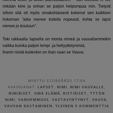
mikään kiire ja onhan se paljon helpompaa niin. Tietysti
silloin sitä oli myös omakohtaisesti kokenut sen kaikkien
hokeman
”aika menee todella nopeasti, kohta se lapsi
menee jo kouluun”
.
Toki rakkaalla lapsella on monta nimeä ja vauvallammekin
vaikka kuinka paljon lempi -ja hellyyttelynimiä,
ihanin niistä kuitenkin on ihan vaan se Vauva.
MINTTU STORGÅRDS 17:04
AVAINSANAT:
LAPSET
,
NIMI
,
NIMI VAUVALLE
,
NIMIÄISET
,
OMA ELÄMÄ
,
RISTIÄISET
,
TYTÖN
NIMI
,
VANHEMMUUS
,
VASTASYNTYNYT
,
VAUVA
,
VAUVAN KASTAMINEN
,
YLEINEN
5 KOMMENTTIA