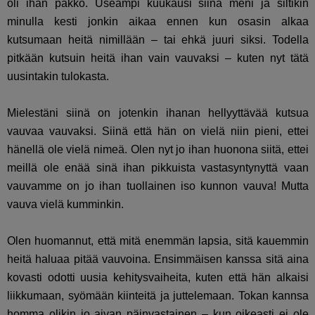
oli ihan pakko. Useampi kuukausi siinä meni ja siltikin
minulla kesti jonkin aikaa ennen kun osasin alkaa
kutsumaan heitä nimillään – tai ehkä juuri siksi. Todella
pitkään kutsuin heitä ihan vain vauvaksi – kuten nyt tätä
uusintakin tulokasta.
Mielestäni siinä on jotenkin ihanan hellyyttävää kutsua
vauvaa vauvaksi. Siinä että hän on vielä niin pieni, ettei
hänellä ole vielä nimeä. Olen nyt jo ihan huonona siitä, ettei
meillä ole enää sinä ihan pikkuista vastasyntynyttä vaan
vauvamme on jo ihan tuollainen iso kunnon vauva! Mutta
vauva vielä kumminkin.
Olen huomannut, että mitä enemmän lapsia, sitä kauemmin
heitä haluaa pitää vauvoina. Ensimmäisen kanssa sitä aina
kovasti odotti uusia kehitysvaiheita, kuten että hän alkaisi
liikkumaan, syömään kiinteitä ja juttelemaan. Tokan kannsa
homma olikin jo aivan päinvastainen – kun oikeasti ei ole