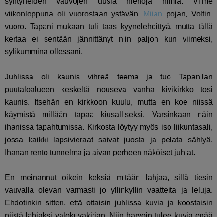
syntyneiden vauvojen uusia hienoja nimiä. Viime
viikonloppuna oli vuorostaan ystäväni
Miian
pojan, Voltin,
vuoro. Tapani mukaan tuli taas kyynelehdittyä, mutta tällä
kertaa ei sentään jännittänyt niin paljon kun viimeksi,
sylikummina ollessani.
Juhlissa oli kaunis vihreä teema ja tuo Tapanilan
puutaloalueen keskeltä nouseva vanha kivikirkko tosi
kaunis. Itsehän en kirkkoon kuulu, mutta en koe niissä
käymistä millään tapaa kiusalliseksi. Varsinkaan näin
ihanissa tapahtumissa. Kirkosta löytyy myös iso liikuntasali,
jossa kaikki lapsivieraat saivat juosta ja pelata sählyä.
Ihanan rento tunnelma ja aivan perheen näköiset juhlat.
En meinannut oikein keksiä mitään lahjaa, sillä tiesin
vauvalla olevan varmasti jo yllinkyllin vaatteita ja leluja.
Ehdotinkin sitten, että ottaisin juhlissa kuvia ja koostaisin
niistä lahjaksi valokuvakirjan. Niin harvoin tulee kuvia enää