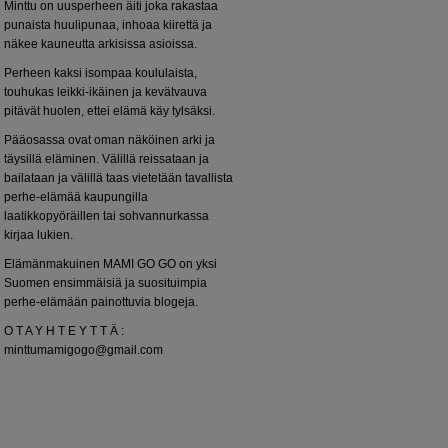
Minttu on uusperheen äiti joka rakastaa
punaista huulipunaa, inhoaa kiirettä ja
näkee kauneutta arkisissa asioissa.
Perheen kaksi isompaa koululaista,
touhukas leikki-ikäinen ja kevätvauva
pitävät huolen, ettei elämä käy tylsäksi.
Pääosassa ovat oman näköinen arki ja
täysillä eläminen. Välillä reissataan ja
bailataan ja välillä taas vietetään tavallista
perhe-elämää kaupungilla
laatikkopyöräillen tai sohvannurkassa
kirjaa lukien.
Elämänmakuinen MAMI GO GO on yksi
Suomen ensimmäisiä ja suosituimpia
perhe-elämään painottuvia blogeja.
O T A Y H T E Y T T Ä :
minttumamigogo@gmail.com