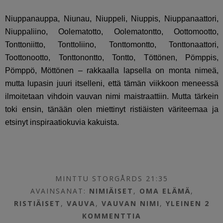
Niuppanauppa, Niunau, Niuppeli, Niuppis, Niuppanaattori,
Niuppaliino, Oolematotto, Oolematontto, Oottomootto,
Tonttoniitto, Tonttoliino, Tonttomontto, Tonttonaattori,
Toottonootto, Tonttonontto, Tontto, Töttönen, Pömppis,
Pömppö, Möttönen – rakkaalla lapsella on monta nimeä,
mutta lupasin juuri itselleni, että tämän viikkoon meneessä
ilmoitetaan vihdoin vauvan nimi maistraattiin. Mutta tärkein
toki ensin, tänään olen miettinyt ristiäisten väriteemaa ja
etsinyt inspiraatiokuvia kakuista.
MINTTU STORGÅRDS 21:35
AVAINSANAT:
NIMIÄISET
,
OMA ELÄMÄ
,
RISTIÄISET
,
VAUVA
,
VAUVAN NIMI
,
YLEINEN
2
KOMMENTTIA