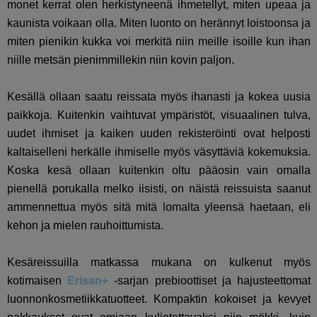
monet kerrat olen herkistyneenä ihmetellyt, miten upeaa ja
kaunista voikaan olla. Miten luonto on herännyt loistoonsa ja
miten pienikin kukka voi merkitä niin meille isoille kun ihan
niille metsän pienimmillekin niin kovin paljon.
Kesällä ollaan saatu reissata myös ihanasti ja kokea uusia
paikkoja. Kuitenkin vaihtuvat ympäristöt, visuaalinen tulva,
uudet ihmiset ja kaiken uuden rekisteröinti ovat helposti
kaltaiselleni herkälle ihmiselle myös väsyttäviä kokemuksia.
Koska kesä ollaan kuitenkin oltu pääosin vain omalla
pienellä porukalla melko iisisti, on näistä reissuista saanut
ammennettua myös sitä mitä lomalta yleensä haetaan, eli
kehon ja mielen rauhoittumista.
Kesäreissuilla matkassa mukana on kulkenut myös
kotimaisen
Erisan+
-sarjan prebioottiset ja hajusteettomat
luonnonkosmetiikkatuotteet. Kompaktin kokoiset ja kevyet