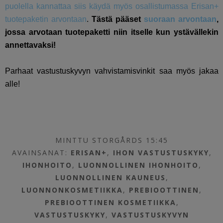
puolella kannattaa siis käydä myös osallistumassa Erisan+
tuotepaketin arvontaan
.
Tästä pääset
suoraan arvontaan
,
jossa arvotaan tuotepaketti niin itselle kun ystävällekin
annettavaksi!
Parhaat vastustuskyvyn vahvistamisvinkit saa myös jakaa
alle!
MINTTU STORGÅRDS 15:45
AVAINSANAT:
ERISAN+
,
IHON VASTUSTUSKYKY
,
IHONHOITO
,
LUONNOLLINEN IHONHOITO
,
LUONNOLLINEN KAUNEUS
,
LUONNONKOSMETIIKKA
,
PREBIOOTTINEN
,
PREBIOOTTINEN KOSMETIIKKA
,
VASTUSTUSKYKY
,
VASTUSTUSKYVYN