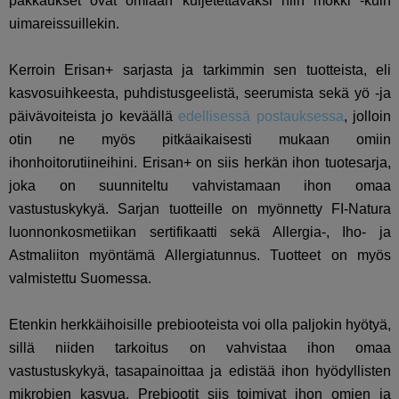
pakkaukset ovat omiaan kuljetettavaksi niin mökki -kuin
uimareissuillekin.
Kerroin Erisan+ sarjasta ja tarkimmin sen tuotteista, eli
kasvosuihkeesta, puhdistusgeelistä, seerumista sekä yö -ja
päivävoiteista jo keväällä
edellisessä postauksessa
, jolloin
otin ne myös pitkäaikaisesti mukaan omiin
ihonhoitorutiineihini. Erisan+ on siis herkän ihon tuotesarja,
joka on suunniteltu vahvistamaan ihon omaa
vastustuskykyä. Sarjan tuotteille on myönnetty FI-Natura
luonnonkosmetiikan sertifikaatti sekä Allergia-, Iho- ja
Astmaliiton myöntämä Allergiatunnus. Tuotteet on myös
valmistettu Suomessa.
Etenkin herkkäihoisille prebiooteista voi olla paljokin hyötyä,
sillä niiden tarkoitus on vahvistaa ihon omaa
vastustuskykyä, tasapainoittaa ja edistää ihon hyödyllisten
mikrobien kasvua. Prebiootit siis toimivat ihon omien ja