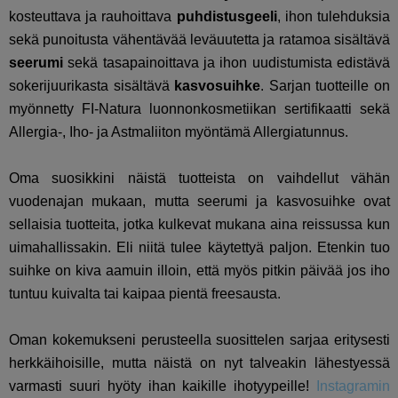
kosteuttava ja rauhoittava
puhdistusgeeli
, ihon tulehduksia
sekä punoitusta vähentävää leväuutetta ja ratamoa sisältävä
seerumi
sekä tasapainoittava ja ihon uudistumista edistävä
sokerijuurikasta sisältävä
kasvosuihke
. Sarjan tuotteille on
myönnetty FI-Natura luonnonkosmetiikan sertifikaatti sekä
Allergia-, Iho- ja Astmaliiton myöntämä Allergiatunnus.
Oma suosikkini näistä tuotteista on vaihdellut vähän
vuodenajan mukaan, mutta seerumi ja kasvosuihke ovat
sellaisia tuotteita, jotka kulkevat mukana aina reissussa kun
uimahallissakin. Eli niitä tulee käytettyä paljon. Etenkin tuo
suihke on kiva aamuin illoin, että myös pitkin päivää jos iho
tuntuu kuivalta tai kaipaa pientä freesausta.
Oman kokemukseni perusteella suosittelen sarjaa eritysesti
herkkäihoisille, mutta näistä on nyt talveakin lähestyessä
varmasti suuri hyöty ihan kaikille ihotyypeille!
Instagramin