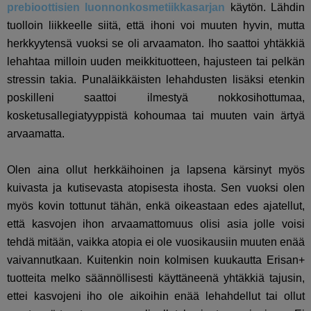
prebioottisien luonnonkosmetiikkasarjan
käytön. Lähdin
tuolloin liikkeelle siitä, että ihoni voi muuten hyvin, mutta
herkkyytensä vuoksi se oli arvaamaton. Iho saattoi yhtäkkiä
lehahtaa milloin uuden meikkituotteen, hajusteen tai pelkän
stressin takia. Punaläikkäisten lehahdusten lisäksi etenkin
poskilleni saattoi ilmestyä nokkosihottumaa,
kosketusallegiatyyppistä kohoumaa tai muuten vain ärtyä
arvaamatta.
Olen aina ollut herkkäihoinen ja lapsena kärsinyt myös
kuivasta ja kutisevasta atopisesta ihosta. Sen vuoksi olen
myös kovin tottunut tähän, enkä oikeastaan edes ajatellut,
että kasvojen ihon arvaamattomuus olisi asia jolle voisi
tehdä mitään, vaikka atopia ei ole vuosikausiin muuten enää
vaivannutkaan. Kuitenkin noin kolmisen kuukautta Erisan+
tuotteita melko säännöllisesti käyttäneenä yhtäkkiä tajusin,
ettei kasvojeni iho ole aikoihin enää lehahdellut tai ollut