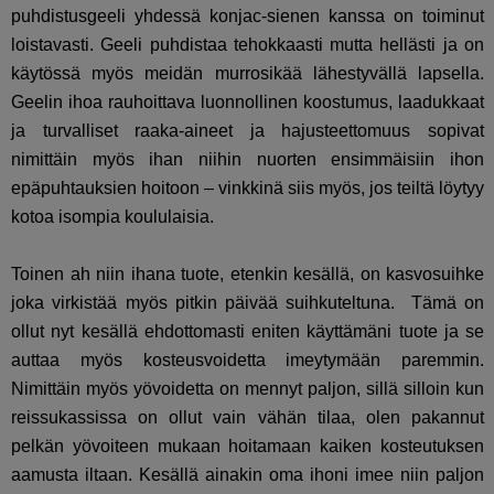
puhdistusgeeli yhdessä konjac-sienen kanssa on toiminut
loistavasti. Geeli puhdistaa tehokkaasti mutta hellästi ja on
käytössä myös meidän murrosikää lähestyvällä lapsella.
Geelin ihoa rauhoittava luonnollinen koostumus, laadukkaat
ja turvalliset raaka-aineet ja hajusteettomuus sopivat
nimittäin myös ihan niihin nuorten ensimmäisiin ihon
epäpuhtauksien hoitoon – vinkkinä siis myös, jos teiltä löytyy
kotoa isompia koululaisia.
Toinen ah niin ihana tuote, etenkin kesällä, on kasvosuihke
joka virkistää myös pitkin päivää suihkuteltuna. Tämä on
ollut nyt kesällä ehdottomasti eniten käyttämäni tuote ja se
auttaa myös kosteusvoidetta imeytymään paremmin.
Nimittäin myös yövoidetta on mennyt paljon, sillä silloin kun
reissukassissa on ollut vain vähän tilaa, olen pakannut
pelkän yövoiteen mukaan hoitamaan kaiken kosteutuksen
aamusta iltaan. Kesällä ainakin oma ihoni imee niin paljon