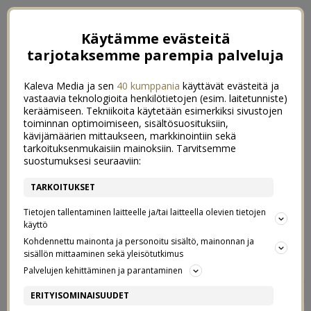
Käytämme evästeitä
tarjotaksemme parempia palveluja
Kaleva Media ja sen
40 kumppania
käyttävät evästeitä ja
vastaavia teknologioita henkilötietojen (esim. laitetunniste)
keräämiseen. Tekniikoita käytetään esimerkiksi sivustojen
toiminnan optimoimiseen, sisältösuosituksiin,
kävijämäärien mittaukseen, markkinointiin sekä
tarkoituksenmukaisiin mainoksiin. Tarvitsemme
suostumuksesi seuraaviin:
TARKOITUKSET
Tietojen tallentaminen laitteelle ja/tai laitteella olevien tietojen
käyttö
Kohdennettu mainonta ja personoitu sisältö, mainonnan ja
sisällön mittaaminen sekä yleisötutkimus
Palvelujen kehittäminen ja parantaminen
VOIMAA JA
0
ERITYISOMINAISUUDET
VASTUSTUSKYKYÄ HERKÄLLE