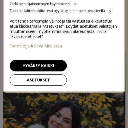
Tarkkojen sijaintitietojen käyttäminen
IHOLLE
Tunnista laitteet aktiivisesti pyydettyjen tietojen perusteella
5/11/2021
Voit tehdä tarkempia valintoja tai vastustaa oikeutettua
etua klikkaamalla “Asetukset”. Löydät asetukset valintojen
muuttamiseen myöhemmin sivun alareunasta linkillä
Postaus on toteutettu kaupallisessa yhteistyössä
Erisan+
“Evästeasetukset”.
kanssa
Tietosuoja Kaleva Mediassa
HYVÄKSY KAIKKI
ASETUKSET