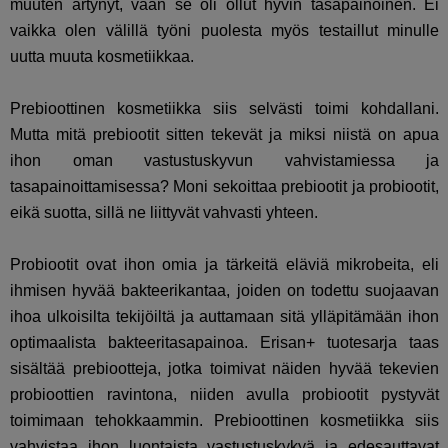
muuten ärtynyt, vaan se oli ollut hyvin tasapainoinen. Ei
vaikka olen välillä työni puolesta myös testaillut minulle
uutta muuta kosmetiikkaa.
Prebioottinen kosmetiikka siis selvästi toimi kohdallani.
Mutta mitä prebiootit sitten tekevät ja miksi niistä on apua
ihon oman vastustuskyvun vahvistamiessa ja
tasapainoittamisessa? Moni sekoittaa prebiootit ja probiootit,
eikä suotta, sillä ne liittyvät vahvasti yhteen.
Probiootit ovat ihon omia ja tärkeitä eläviä mikrobeita, eli
ihmisen hyvää bakteerikantaa, joiden on todettu suojaavan
ihoa ulkoisilta tekijöiltä ja auttamaan sitä ylläpitämään ihon
optimaalista bakteeritasapainoa. Erisan+ tuotesarja taas
sisältää prebiootteja, jotka toimivat näiden hyvää tekevien
probioottien ravintona, niiden avulla probiootit pystyvät
toimimaan tehokkaammin. Prebioottinen kosmetiikka siis
vahvistaa ihon luontaista vastustuskykyä ja edesauttavat