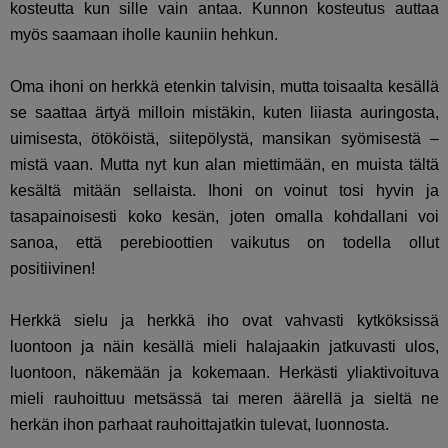
kosteutta kun sille vain antaa. Kunnon kosteutus auttaa
myös saamaan iholle kauniin hehkun.
Oma ihoni on herkkä etenkin talvisin, mutta toisaalta kesällä
se saattaa ärtyä milloin mistäkin, kuten liiasta auringosta,
uimisesta, ötököistä, siitepölystä, mansikan syömisestä –
mistä vaan. Mutta nyt kun alan miettimään, en muista tältä
kesältä mitään sellaista. Ihoni on voinut tosi hyvin ja
tasapainoisesti koko kesän, joten omalla kohdallani voi
sanoa, että perebioottien vaikutus on todella ollut
positiivinen!
Herkkä sielu ja herkkä iho ovat vahvasti kytköksissä
luontoon ja näin kesällä mieli halajaakin jatkuvasti ulos,
luontoon, näkemään ja kokemaan. Herkästi yliaktivoituva
mieli rauhoittuu metsässä tai meren äärellä ja sieltä ne
herkän ihon parhaat rauhoittajatkin tulevat, luonnosta.