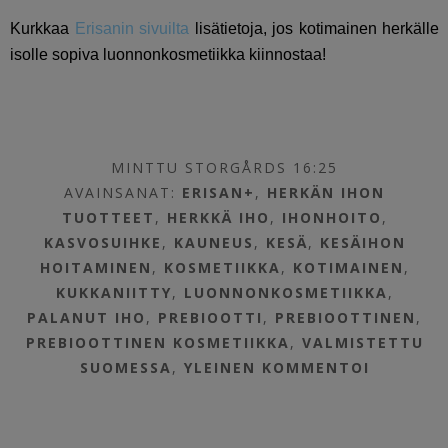
Kurkkaa
Erisanin sivuilta
lisätietoja, jos kotimainen herkälle
isolle sopiva luonnonkosmetiikka kiinnostaa!
MINTTU STORGÅRDS 16:25
AVAINSANAT:
ERISAN+
,
HERKÄN IHON
TUOTTEET
,
HERKKÄ IHO
,
IHONHOITO
,
KASVOSUIHKE
,
KAUNEUS
,
KESÄ
,
KESÄIHON
HOITAMINEN
,
KOSMETIIKKA
,
KOTIMAINEN
,
KUKKANIITTY
,
LUONNONKOSMETIIKKA
,
PALANUT IHO
,
PREBIOOTTI
,
PREBIOOTTINEN
,
PREBIOOTTINEN KOSMETIIKKA
,
VALMISTETTU
SUOMESSA
,
YLEINEN
KOMMENTOI