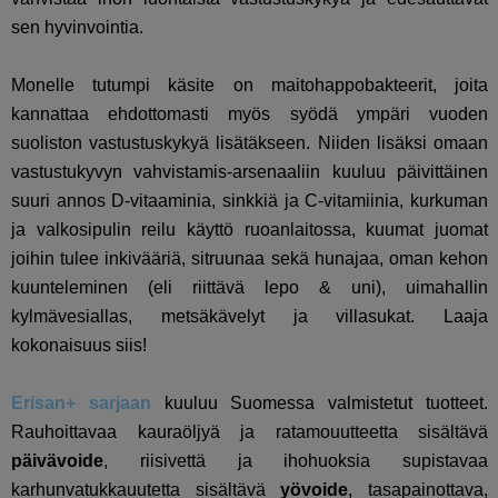
sen hyvinvointia.
Monelle tutumpi käsite on maitohappobakteerit, joita
kannattaa ehdottomasti myös syödä ympäri vuoden
suoliston vastustuskykyä lisätäkseen. Niiden lisäksi omaan
vastustukyvyn vahvistamis-arsenaaliin kuuluu päivittäinen
suuri annos D-vitaaminia, sinkkiä ja C-vitamiinia, kurkuman
ja valkosipulin reilu käyttö ruoanlaitossa, kuumat juomat
joihin tulee inkivääriä, sitruunaa sekä hunajaa, oman kehon
kuunteleminen (eli riittävä lepo & uni), uimahallin
kylmävesiallas, metsäkävelyt ja villasukat. Laaja
kokonaisuus siis!
Erisan+ sarjaan
kuuluu Suomessa valmistetut tuotteet.
Rauhoittavaa kauraöljyä ja ratamouutteetta sisältävä
päivävoide
, riisivettä ja ihohuoksia supistavaa
karhunvatukkauutetta sisältävä
yövoide
, tasapainottava,