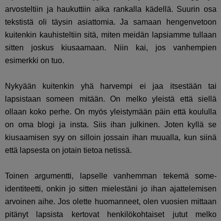
arvosteltiin ja haukuttiin aika rankalla kädellä. Suurin osa
tekstistä oli täysin asiattomia. Ja samaan hengenvetoon
kuitenkin kauhisteltiin sitä, miten meidän lapsiamme tullaan
sitten joskus kiusaamaan. Niin kai, jos vanhempien
esimerkki on tuo.
Nykyään kuitenkin yhä harvempi ei jaa itsestään tai
lapsistaan someen mitään. On melko yleistä että siellä
ollaan koko perhe. On myös yleistymään päin että koululla
on oma blogi ja insta. Siis ihan julkinen. Joten kyllä se
kiusaamisen syy on silloin jossain ihan muualla, kun siinä
että lapsesta on jotain tietoa netissä.
Toinen argumentti, lapselle vanhemman tekemä some-
identiteetti, onkin jo sitten mielestäni jo ihan ajattelemisen
arvoinen aihe. Jos olette huomanneet, olen vuosien mittaan
pitänyt lapsista kertovat henkilökohtaiset jutut melko