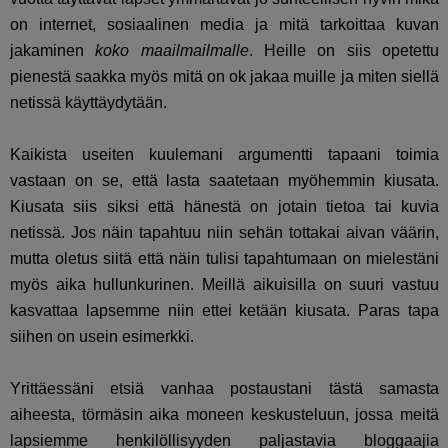
on internet, sosiaalinen media ja mitä tarkoittaa kuvan
jakaminen
koko maailmailmalle
. Heille on siis opetettu
pienestä saakka myös mitä on ok jakaa muille ja miten siellä
netissä käyttäydytään.
Kaikista useiten kuulemani argumentti tapaani toimia
vastaan on se, että lasta saatetaan myöhemmin kiusata.
Kiusata siis siksi että hänestä on jotain tietoa tai kuvia
netissä. Jos näin tapahtuu niin sehän tottakai aivan väärin,
mutta oletus siitä että näin tulisi tapahtumaan on mielestäni
myös aika hullunkurinen. Meillä aikuisilla on suuri vastuu
kasvattaa lapsemme niin ettei ketään kiusata. Paras tapa
siihen on usein esimerkki.
Yrittäessäni etsiä vanhaa postaustani tästä samasta
aiheesta, törmäsin aika moneen keskusteluun, jossa meitä
lapsiemme henkilöllisyyden paljastavia bloggaajia