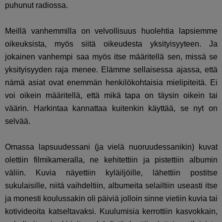
puhunut radiossa.
Meillä vanhemmilla on velvollisuus huolehtia lapsiemme
oikeuksista, myös siitä oikeudesta yksityisyyteen. Ja
jokainen vanhempi saa myös itse määritellä sen, missä se
yksityisyyden raja menee. Elämme sellaisessa ajassa, että
nämä asiat ovat enemmän henkilökohtaisia mielipiteitä. Ei
voi oikein määritellä, että mikä tapa on täysin oikein tai
väärin. Harkintaa kannattaa kuitenkin käyttää, se nyt on
selvää.
Omassa lapsuudessani (ja vielä nuoruudessanikin) kuvat
olettiin filmikameralla, ne kehitettiin ja pistettiin albumin
väliin. Kuvia näyettiin kyläiljöille, lähettiin postitse
sukulaisille, niitä vaihdeltiin, albumeita selailtiin useasti itse
ja monesti koulussakin oli päiviä jolloin sinne vietiin kuvia tai
kotivideoita katseltavaksi. Kuulumisia kerrottiin kasvokkain,