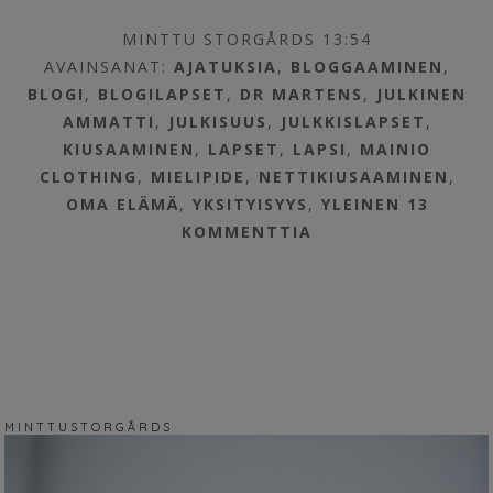
MINTTU STORGÅRDS 13:54
AVAINSANAT:
AJATUKSIA
,
BLOGGAAMINEN
,
BLOGI
,
BLOGILAPSET
,
DR MARTENS
,
JULKINEN
AMMATTI
,
JULKISUUS
,
JULKKISLAPSET
,
KIUSAAMINEN
,
LAPSET
,
LAPSI
,
MAINIO
CLOTHING
,
MIELIPIDE
,
NETTIKIUSAAMINEN
,
OMA ELÄMÄ
,
YKSITYISYYS
,
YLEINEN
13
KOMMENTTIA
M I N T T U S T O R G Å R D S