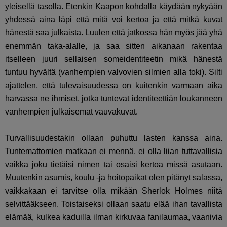
yleisellä tasolla. Etenkin Kaapon kohdalla käydään nykyään
yhdessä aina läpi että mitä voi kertoa ja että mitkä kuvat
hänestä saa julkaista. Luulen että jatkossa hän myös jää yhä
enemmän taka-alalle, ja saa sitten aikanaan rakentaa
itselleen juuri sellaisen someidentiteetin mikä hänestä
tuntuu hyvältä (vanhempien valvovien silmien alla toki). Silti
ajattelen, että tulevaisuudessa on kuitenkin varmaan aika
harvassa ne ihmiset, jotka tuntevat identiteettiän loukanneen
vanhempien julkaisemat vauvakuvat.
Turvallisuudestakin ollaan puhuttu lasten kanssa aina.
Tuntemattomien matkaan ei mennä, ei olla liian tuttavallisia
vaikka joku tietäisi nimen tai osaisi kertoa missä asutaan.
Muutenkin asumis, koulu -ja hoitopaikat olen pitänyt salassa,
vaikkakaan ei tarvitse olla mikään Sherlok Holmes niitä
selvittääkseen. Toistaiseksi ollaan saatu elää ihan tavallista
elämää, kulkea kaduilla ilman kirkuvaa fanilaumaa, vaanivia