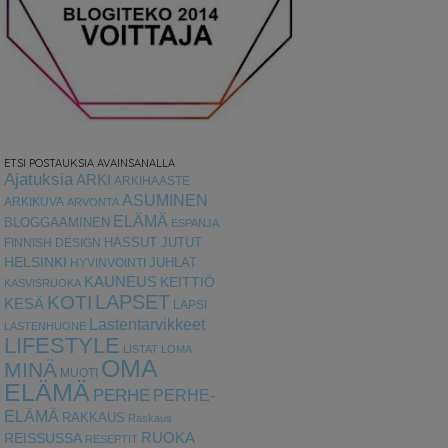
ETSI POSTAUKSIA AVAINSANALLA
Ajatuksia
ARKI
ARKIHAASTE
ASUMINEN
ARKIKUVA
ARVONTA
ELÄMÄ
BLOGGAAMINEN
ESPANJA
HASSUT JUTUT
FINNISH DESIGN
HELSINKI
HYVINVOINTI
JUHLAT
KAUNEUS
KEITTIÖ
KASVISRUOKA
LAPSET
KOTI
KESÄ
LAPSI
Lastentarvikkeet
LASTENHUONE
LIFESTYLE
LISTAT
LOMA
OMA
MINÄ
MUOTI
ELÄMÄ
PERHE
PERHE-
ELÄMÄ
RAKKAUS
Raskaus
RUOKA
REISSUSSA
RESEPTIT