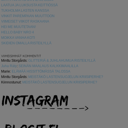
LAATUA JA LUKSUSTA KEITTIÖSSÄ
TUKHOLMA LASTEN KANSSA
VINKIT PAREMPAAN MUUTTOON
VIIMEISET VIIKOT RASKAANA
HEI ME MUUTETAAN!
HELLO BABY NRO 4
MOIKKA VANHA KOTI
SKIDIEN OMALLA RISTEILYLLÄ
VIIMEISIMMÄT KOMMENTIT
Minttu Storgårds
:
GLITTERIÄ & JUHLAHUMUA RISTEILYLLÄ
Juha Räty
:
SEINÄN MAALAUS KALKKIMAALILLA
Marie
:
ELÄMÄÄ HISSITTÖMÄSSÄ TALOSSA
Minttu Storgårds
:
MEISTÄKÖ LASTENSUOJELUN KRIISIPERHE?
Kiinnostunut
:
MEISTÄKÖ LASTENSUOJELUN KRIISIPERHE?