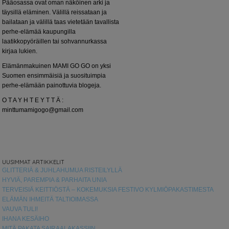
Pääosassa ovat oman näköinen arki ja
täysillä eläminen. Välillä reissataan ja
bailataan ja välillä taas vietetään tavallista
perhe-elämää kaupungilla
laatikkopyöräillen tai sohvannurkassa
kirjaa lukien.
Elämänmakuinen MAMI GO GO on yksi
Suomen ensimmäisiä ja suosituimpia
perhe-elämään painottuvia blogeja.
O T A Y H T E Y T T Ä :
minttumamigogo@gmail.com
UUSIMMAT ARTIKKELIT
GLITTERIÄ & JUHLAHUMUA RISTEILYLLÄ
HYVIÄ, PAREMPIA & PARHAITA UNIA
TERVEISIÄ KEITTIÖSTÄ – KOKEMUKSIA FESTIVO KYLMIÖPAKASTIMESTA
ELÄMÄN IHMEITÄ TALTIOIMASSA
VAUVA TULI!
IHANA KESÄIHO
MITÄ PAKATA SAIRAALAKASSIIN