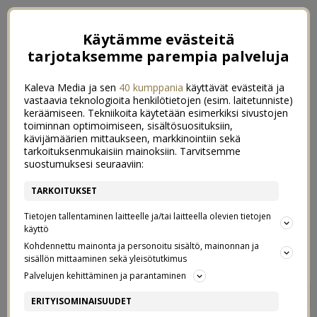
Käytämme evästeitä
tarjotaksemme parempia palveluja
Kaleva Media ja sen
40 kumppania
käyttävät evästeitä ja
vastaavia teknologioita henkilötietojen (esim. laitetunniste)
keräämiseen. Tekniikoita käytetään esimerkiksi sivustojen
toiminnan optimoimiseen, sisältösuosituksiin,
kävijämäärien mittaukseen, markkinointiin sekä
tarkoituksenmukaisiin mainoksiin. Tarvitsemme
suostumuksesi seuraaviin:
TARKOITUKSET
Tietojen tallentaminen laitteelle ja/tai laitteella olevien tietojen
käyttö
Kohdennettu mainonta ja personoitu sisältö, mainonnan ja
sisällön mittaaminen sekä yleisötutkimus
Palvelujen kehittäminen ja parantaminen
SOME-AJAN LAPSET
13
ERITYISOMINAISUUDET
22/03/2017