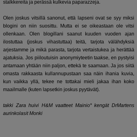
stalkkereita ja perässä kulkevia paparazzeja.
Olen joskus vitsillä sanonut, että lapseni ovat se syy miksi
blogini on niin suosittu. Mutta ei se oikeastaan ole vitsi
ollenkaan. Olen blogillani saanut kuuden vuoden ajan
ilostuttaa (joskus vihastuttaa) teitä, tarjota välähdyksiä
arjestamme ja mikä parasta, tarjota vertaistukea ja herättää
ajatuksia. Jos piiloutuisin anonymiyteetin taakse, en pystyisi
antamaan yhtään niin paljon, ettekä te saamaan. Ja jos siitä
omasta rakkaasta kullannupustaan saa näin ihania kuvia,
kun vaikka yllä, tekee ne tottakai mieli jakaa ihan koko
maailmalle (kuten lapsetkin joskus pyytävät).
takki Zara huivi H&M vaatteet Mainio* kengät DrMartens
aurinkolasit Monki