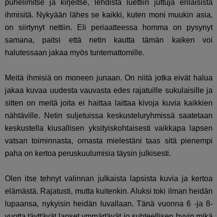
puhelimitse ja kirjeitse, lehdistä luettiin juttuja erilaisista
ihmisitä. Nykyään lähes se kaikki, kuten moni muukin asia,
on siirtynyt nettiin. Eli periaatteessa homma on pysynyt
samana, paitsi että netin kautta tämän kaiken voi
halutessaan jakaa myös tuntemattomille.
Meitä ihmisiä on moneen junaan. On niitä jotka eivät halua
jakaa kuvaa uudesta vauvasta edes rajatuille sukulaisille ja
sitten on meitä joita ei haittaa laittaa kivoja kuvia kaikkien
nähtäville. Netin suljetuissa keskusteluryhmissä saatetaan
keskustella kiusallisen yksityiskohtaisesti vaikkapa lapsen
vatsan toiminnasta, omasta mielestäni taas sitä pienempi
paha on kertoa peruskuulumisia täysin julkisesti.
Olen itse tehnyt valinnan julkaista lapsista kuvia ja kertoa
elämästä. Rajatusti, mutta kuitenkin. Aluksi toki ilman heidän
lupaansa, nykyisin heidän luvallaan. Tänä vuonna 6 -ja 8-
vuotta täyttävät lapset ymmärtävät jo suhteellisen hyvin mikä