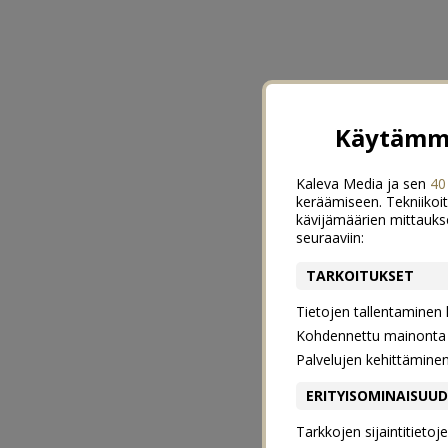
Käytämme
Kaleva Media ja sen
40
keräämiseen. Tekniikoit
kävijämäärien mittauks
seuraaviin:
TARKOITUKSET
Tietojen tallentaminen la
Kohdennettu mainonta j
Palvelujen kehittämine
ERITYISOMINAISUU
Tarkkojen sijaintitieto