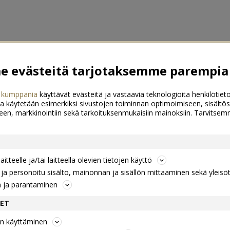
 evästeitä tarjotaksemme parempia 
 kumppania
käyttävät evästeitä ja vastaavia teknologioita henkilötieto
a käytetään esimerkiksi sivustojen toiminnan optimoimiseen, sisältös
een, markkinointiin sekä tarkoituksenmukaisiin mainoksiin. Tarvits
itteelle ja/tai laitteella olevien tietojen käyttö
a personoitu sisältö, mainonnan ja sisällön mittaaminen sekä yleisö
n ja parantaminen
DET
jen käyttäminen