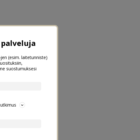
palveluja
jen (esim. laitetunniste)
uosituksiin,
emme suostumuksesi
tutkimus