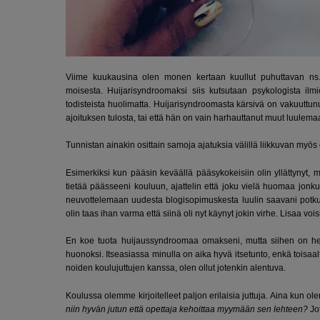
Viime kuukausina olen monen kertaan kuullut puhuttavan ns.
moisesta. Huijarisyndroomaksi siis kutsutaan psykologista il
todisteista huolimatta. Huijarisyndroomasta kärsivä on vakuuttu
ajoituksen tulosta, tai että hän on vain harhauttanut muut luulem
Tunnistan ainakin osittain samoja ajatuksia välillä liikkuvan myö
Esimerkiksi kun pääsin keväällä pääsykokeisiin olin yllättynyt, m
tietää päässeeni kouluun, ajattelin että joku vielä huomaa jonku
neuvottelemaan uudesta blogisopimuskesta luulin saavani potkut. P
olin taas ihan varma että siinä oli nyt käynyt jokin virhe. Lisaa vois
En koe tuota huijaussyndroomaa omakseni, mutta siihen on hel
huonoksi. Itseasiassa minulla on aika hyvä itsetunto, enkä toisaalta
noiden koulujuttujen kanssa, olen ollut jotenkin alentuva.
Koulussa olemme kirjoitelleet paljon erilaisia juttuja. Aina kun o
niin hyvän jutun että opettaja kehoittaa myymään sen lehteen?
Jot