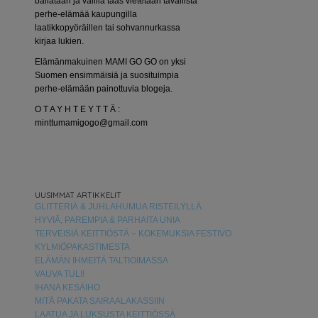
bailataan ja välillä taas vietetään tavallista
perhe-elämää kaupungilla
laatikkopyöräillen tai sohvannurkassa
kirjaa lukien.
Elämänmakuinen MAMI GO GO on yksi
Suomen ensimmäisiä ja suosituimpia
perhe-elämään painottuvia blogeja.
O T A Y H T E Y T T Ä :
minttumamigogo@gmail.com
UUSIMMAT ARTIKKELIT
GLITTERIÄ & JUHLAHUMUA RISTEILYLLÄ
HYVIÄ, PAREMPIA & PARHAITA UNIA
TERVEISIÄ KEITTIÖSTÄ – KOKEMUKSIA FESTIVO
KYLMIÖPAKASTIMESTA
ELÄMÄN IHMEITÄ TALTIOIMASSA
VAUVA TULI!
IHANA KESÄIHO
MITÄ PAKATA SAIRAALAKASSIIN
LAATUA JA LUKSUSTA KEITTIÖSSÄ