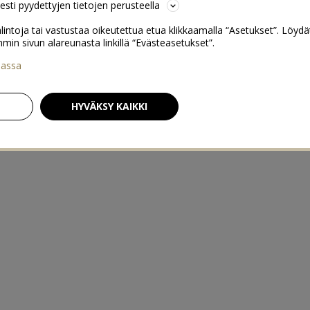
sesti pyydettyjen tietojen perusteella
lintoja tai vastustaa oikeutettua etua klikkaamalla “Asetukset”. Löydä
 sivun alareunasta linkillä “Evästeasetukset”.
iassa
HYVÄKSY KAIKKI