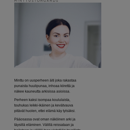
M I N T T U S T O R G Å R D S
Minttu on uusperheen äiti joka rakastaa
punaista huulipunaa, inhoaa kiirettä ja
näkee kauneutta arkisissa asioissa.
Perheen kaksi isompaa koululaista,
touhukas leikki-ikäinen ja kevätvauva
pitävät huolen, ettei elämä käy tylsäksi.
Pääosassa ovat oman näköinen arki ja
täysillä eläminen. Välillä reissataan ja