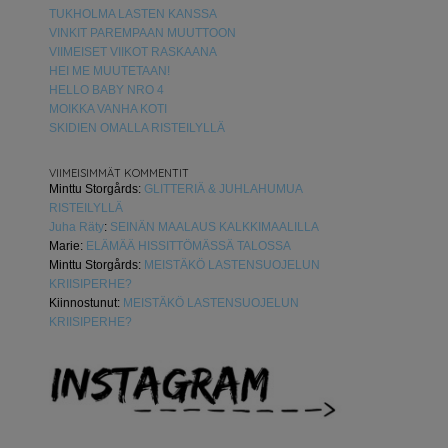
TUKHOLMA LASTEN KANSSA
VINKIT PAREMPAAN MUUTTOON
VIIMEISET VIIKOT RASKAANA
HEI ME MUUTETAAN!
HELLO BABY NRO 4
MOIKKA VANHA KOTI
SKIDIEN OMALLA RISTEILYLLÄ
VIIMEISIMMÄT KOMMENTIT
Minttu Storgårds
:
GLITTERIÄ & JUHLAHUMUA
RISTEILYLLÄ
Juha Räty
:
SEINÄN MAALAUS KALKKIMAALILLA
Marie
:
ELÄMÄÄ HISSITTÖMÄSSÄ TALOSSA
Minttu Storgårds
:
MEISTÄKÖ LASTENSUOJELUN
KRIISIPERHE?
Kiinnostunut
:
MEISTÄKÖ LASTENSUOJELUN
KRIISIPERHE?