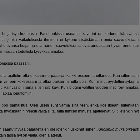
 huijarisyndroomasta. Facebookissa useampi kaverini on kertonut kärsivänsä
miötä, jonka vaikutuksesta ihminen ei kykene sisäistämään omia saavutuksiaan
nut olevansa huijari ja että hänen saavutuksensa ovat ainoastaan hyvän onnen tai
aan itseään todellista kyvykkäämmäksi.
s omassa päässäni.
utta ajattelin että ehkä sinne pääsivät kaikki esseen lähettäneet. Kun sitten sain
n virheen kokeessani ja ottaa paikan minulta pois. Kun minut pyydettiin syksyllä
äinvastoin siinä sitten silti kävi. Kun blogini valittiin vuoden inspiroivimmaksi,
i jatkaa loputtomiin.
ppo samaistua. Olen usein suht varma siitä teen, enkä koe itseäni mitenkään
 myöskään hirveästi välitä siitä, mitä ihmiset minusta ajattelevat. Silti, etenkin nyt
len saanut hyvää palautetta en ole jotenkin uskonut siihen.
Kirjoitinko muka oikeasti
ain tässä nyt on vialla, olen ajatellut.