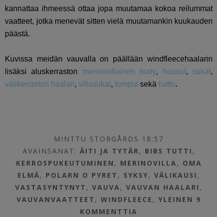
kannattaa ihmeessä ottaa jopa muutamaa kokoa reilummat
vaatteet, jotka menevät sitten vielä muutamankin kuukauden
päästä.
Kuvissa meidän vauvalla on päällään windfleecehaalarin
lisäksi aluskerraston
merinovillainen body
,
housut
,
sukat
,
välikerraston haalari
,
villasukat
,
tumput
sekä
hattu
.
MINTTU STORGÅRDS 18:57
AVAINSANAT:
ÄITI JA TYTÄR
,
BIBS TUTTI
,
KERROSPUKEUTUMINEN
,
MERINOVILLA
,
OMA
ELMÄ
,
POLARN O PYRET
,
SYKSY
,
VÄLIKAUSI
,
VASTASYNTYNYT
,
VAUVA
,
VAUVAN HAALARI
,
VAUVANVAATTEET
,
WINDFLEECE
,
YLEINEN
9
KOMMENTTIA