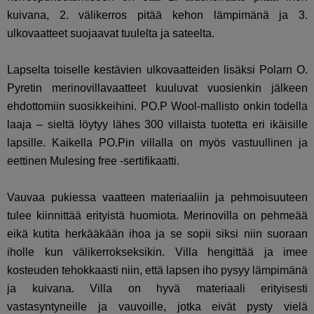
kuivana, 2. välikerros pitää kehon lämpimänä ja 3.
ulkovaatteet suojaavat tuulelta ja sateelta.
Lapselta toiselle kestävien ulkovaatteiden lisäksi Polarn O.
Pyretin merinovillavaatteet kuuluvat vuosienkin jälkeen
ehdottomiin suosikkeihini. PO.P Wool-mallisto onkin todella
laaja – sieltä löytyy lähes 300 villaista tuotetta eri ikäisille
lapsille. Kaikella PO.Pin villalla on myös vastuullinen ja
eettinen
Mulesing free -sertifikaatti.
Vauvaa pukiessa vaatteen materiaaliin ja pehmoisuuteen
tulee kiinnittää erityistä huomiota. Merinovilla on pehmeää
eikä kutita herkääkään ihoa ja se sopii siksi niin suoraan
iholle kun välikerrokseksikin. Villa hengittää ja imee
kosteuden tehokkaasti niin, että lapsen iho pysyy lämpimänä
ja kuivana. Villa on hyvä materiaali erityisesti
vastasyntyneille ja vauvoille, jotka eivät pysty vielä