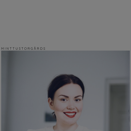
M I N T T U S T O R G Å R D S