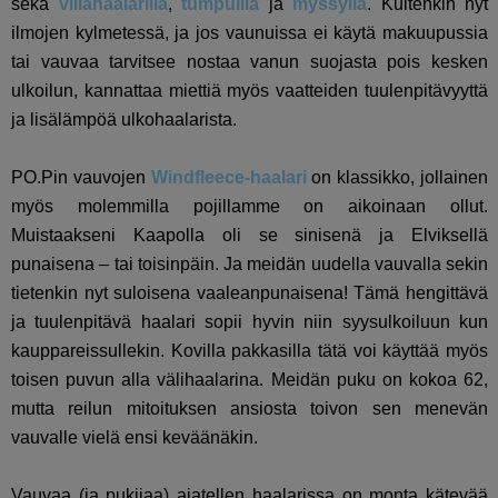
sekä
villahaalarilla
,
tumpuilla
ja
myssyllä
. Kuitenkin nyt
ilmojen kylmetessä, ja jos vaunuissa ei käytä makuupussia
tai vauvaa tarvitsee nostaa vanun suojasta pois kesken
ulkoilun, kannattaa miettiä myös vaatteiden tuulenpitävyyttä
ja lisälämpöä ulkohaalarista.
PO.Pin vauvojen
Windfleece-haalari
on klassikko, jollainen
myös molemmilla pojillamme on aikoinaan ollut.
Muistaakseni Kaapolla oli se sinisenä ja Elviksellä
punaisena – tai toisinpäin. Ja meidän uudella vauvalla sekin
tietenkin nyt suloisena vaaleanpunaisena! Tämä hengittävä
ja tuulenpitävä haalari sopii hyvin niin syysulkoiluun kun
kauppareissullekin. Kovilla pakkasilla tätä voi käyttää myös
toisen puvun alla välihaalarina. Meidän puku on kokoa 62,
mutta reilun mitoituksen ansiosta toivon sen menevän
vauvalle vielä ensi keväänäkin.
Vauvaa (ja pukijaa) ajatellen haalarissa on monta kätevää