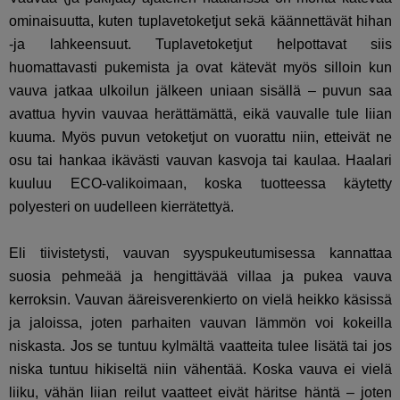
ominaisuutta, kuten tuplavetoketjut sekä käännettävät hihan
-ja lahkeensuut. Tuplavetoketjut helpottavat siis
huomattavasti pukemista ja ovat kätevät myös silloin kun
vauva jatkaa ulkoilun jälkeen uniaan sisällä – puvun saa
avattua hyvin vauvaa herättämättä, eikä vauvalle tule liian
kuuma. Myös puvun vetoketjut on vuorattu niin, etteivät ne
osu tai hankaa ikävästi vauvan kasvoja tai kaulaa. Haalari
kuuluu ECO-valikoimaan, koska tuotteessa käytetty
polyesteri on uudelleen kierrätettyä.
Eli tiivistetysti, vauvan syyspukeutumisessa kannattaa
suosia pehmeää ja hengittävää villaa ja pukea vauva
kerroksin. Vauvan ääreisverenkierto on vielä heikko käsissä
ja jaloissa, joten parhaiten vauvan lämmön voi kokeilla
niskasta. Jos se tuntuu kylmältä vaatteita tulee lisätä tai jos
niska tuntuu hikiseltä niin vähentää. Koska vauva ei vielä
liiku, vähän liian reilut vaatteet eivät häritse häntä – joten