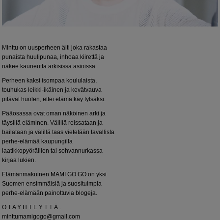
Minttu on uusperheen äiti joka rakastaa
punaista huulipunaa, inhoaa kiirettä ja
näkee kauneutta arkisissa asioissa.
Perheen kaksi isompaa koululaista,
touhukas leikki-ikäinen ja kevätvauva
pitävät huolen, ettei elämä käy tylsäksi.
Pääosassa ovat oman näköinen arki ja
täysillä eläminen. Välillä reissataan ja
bailataan ja välillä taas vietetään tavallista
perhe-elämää kaupungilla
laatikkopyöräillen tai sohvannurkassa
kirjaa lukien.
Elämänmakuinen MAMI GO GO on yksi
Suomen ensimmäisiä ja suosituimpia
perhe-elämään painottuvia blogeja.
O T A Y H T E Y T T Ä :
minttumamigogo@gmail.com