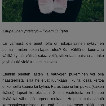
Kaupallinen yhteistyö – Polarn O. Pyret
En varmasti ole ainut jolla on jokapäiväinen syksyinen
pulma – miten pukea lapset ulos? Kun välillä on kuuma ja
välillä kylmä, välistä sataa vettä, sitten taas paistaa aurinko
ja yhtäkkiä vielä tuuleekin kovaa.
Etenkin pienten lasten ja vauvojen pukeminen voi olla
haasteellista, sillä he eivät juurikaan liiku tai osaa kertoa
onko heillä kuuma tai kylmä. Paras tapa onkin pukea (kaiken
ikäiset) lapset kerroksittain. Silloin vaatetusta on helppo
lisätä tai vähentää tarpeen mukaan. Helpoin muistisääntö
kerrospukeutumiseen on että 1. aluskerrasto pitää ihon