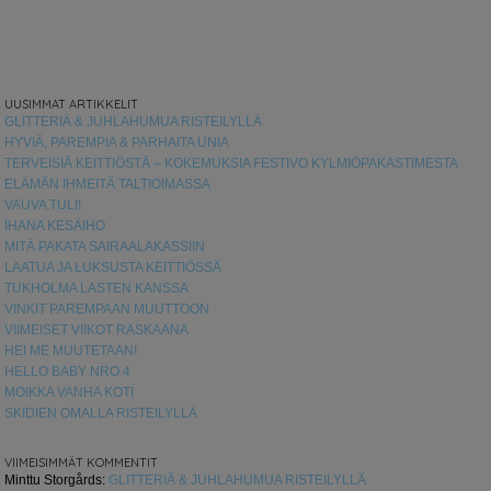
UUSIMMAT ARTIKKELIT
GLITTERIÄ & JUHLAHUMUA RISTEILYLLÄ
HYVIÄ, PAREMPIA & PARHAITA UNIA
TERVEISIÄ KEITTIÖSTÄ – KOKEMUKSIA FESTIVO KYLMIÖPAKASTIMESTA
ELÄMÄN IHMEITÄ TALTIOIMASSA
VAUVA TULI!
IHANA KESÄIHO
MITÄ PAKATA SAIRAALAKASSIIN
LAATUA JA LUKSUSTA KEITTIÖSSÄ
TUKHOLMA LASTEN KANSSA
VINKIT PAREMPAAN MUUTTOON
VIIMEISET VIIKOT RASKAANA
HEI ME MUUTETAAN!
HELLO BABY NRO 4
MOIKKA VANHA KOTI
SKIDIEN OMALLA RISTEILYLLÄ
VIIMEISIMMÄT KOMMENTIT
Minttu Storgårds
:
GLITTERIÄ & JUHLAHUMUA RISTEILYLLÄ