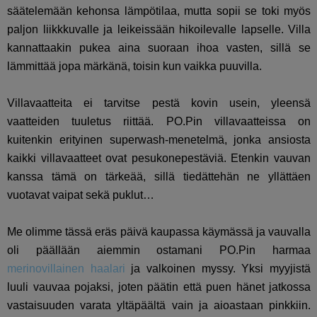
säätelemään kehonsa lämpötilaa, mutta sopii se toki myös
paljon liikkkuvalle ja leikeissään hikoilevalle lapselle. Villa
kannattaakin pukea aina suoraan ihoa vasten, sillä se
lämmittää jopa märkänä, toisin kun vaikka puuvilla.
Villavaatteita ei tarvitse pestä kovin usein, yleensä
vaatteiden tuuletus riittää. PO.Pin villavaatteissa on
kuitenkin erityinen superwash-menetelmä, jonka ansiosta
kaikki villavaatteet ovat pesukonepestäviä. Etenkin vauvan
kanssa tämä on tärkeää, sillä tiedättehän ne yllättäen
vuotavat vaipat sekä puklut…
Me olimme tässä eräs päivä kaupassa käymässä ja vauvalla
oli päällään aiemmin ostamani PO.Pin harmaa
merinovillainen haalari
ja valkoinen myssy. Yksi myyjistä
luuli vauvaa pojaksi, joten päätin että puen hänet jatkossa
vastaisuuden varata yltäpäältä vain ja aioastaan pinkkiin.