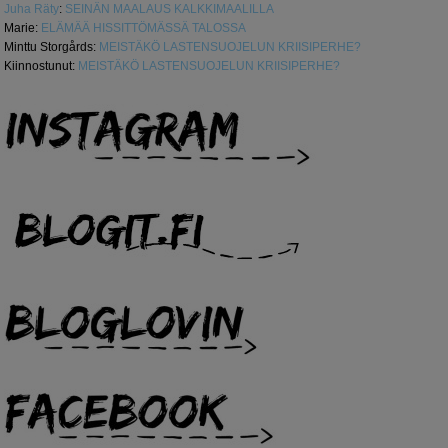
Juha Räty
:
SEINÄN MAALAUS KALKKIMAALILLA
Marie
:
ELÄMÄÄ HISSITTÖMÄSSÄ TALOSSA
Minttu Storgårds
:
MEISTÄKÖ LASTENSUOJELUN KRIISIPERHE?
Kiinnostunut
:
MEISTÄKÖ LASTENSUOJELUN KRIISIPERHE?