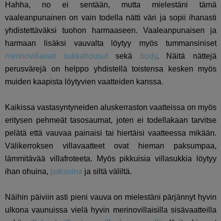
Hahha, no ei sentään, mutta mielestäni tämä
vaaleanpunainen on vain todella nätti väri ja sopii ihanasti
yhdistettäväksi tuohon harmaaseen. Vaaleanpunaisen ja
harmaan lisäksi vauvalta löytyy myös tummansiniset
merinovillaiset sukkahousut
sekä
body
. Näitä nättejä
perusvärejä on helppo yhdistellä toistensa kesken myös
muiden kaapista löytyvien vaatteiden kanssa.
Kaikissa vastasyntyneiden aluskerraston vaatteissa on myös
eritysen pehmeät tasosaumat, joten ei todellakaan tarvitse
pelätä että vauvaa painaisi tai hiertäisi vaatteessa mikään.
Välikerroksen villavaatteet ovat hieman paksumpaa,
lämmitävää villafroteeta. Myös pikkuisia villasukkia löytyy
ihan ohuina,
paksuina
ja siltä väliltä.
Näihin päiviin asti pieni vauva on mielestäni pärjännyt hyvin
ulkona vaunuissa vielä hyvin merinovillaisilla sisävaatteilla