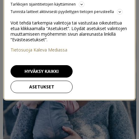
Tarkkojen sijaintitietojen käyttäminen
Tunnista laitteet aktiivisesti pyydettyjen tietojen perusteella
Kaupallinen yhteistyö – Polarn O. Pyret
Voit tehdä tarkempia valintoja tai vastustaa oikeutettua
etua klikkaamalla “Asetukset”. Löydät asetukset valintojen
muuttamiseen myöhemmin sivun alareunasta linkillä
“Evästeasetukset”.
Tietosuoja Kaleva Mediassa
HYVÄKSY KAIKKI
ASETUKSET