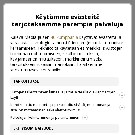
Käytämme evästeitä
tarjotaksemme parempia palveluja
Kaleva Media ja sen
40 kumppania
käyttävät evästeitä ja
vastaavia teknologioita henkilötietojen (esim. laitetunniste)
keräämiseen. Tekniikoita käytetään esimerkiksi sivustojen
toiminnan optimoimiseen, sisältösuosituksiin,
kävijämäärien mittaukseen, markkinointiin sekä
tarkoituksenmukaisiin mainoksiin. Tarvitsemme
suostumuksesi seuraaviin:
TARKOITUKSET
Tietojen tallentaminen laitteelle ja/tai laitteella olevien tietojen
käyttö
Kohdennettu mainonta ja personoitu sisältö, mainonnan ja
sisällön mittaaminen sekä yleisötutkimus
Palvelujen kehittäminen ja parantaminen
VAUVAN SYYSPUKEUTUMINEN
9
ERITYISOMINAISUUDET
25/09/2018