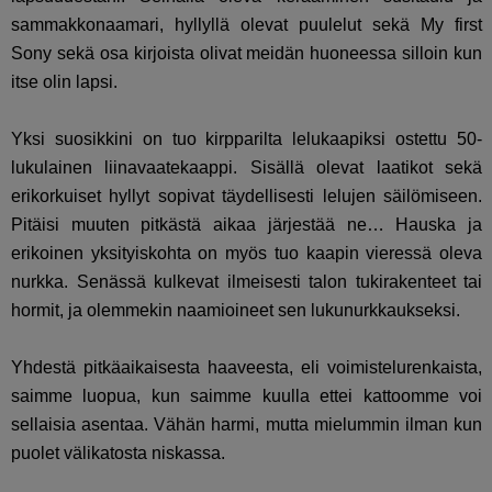
sammakkonaamari, hyllyllä olevat puulelut sekä My first
Sony sekä osa kirjoista olivat meidän huoneessa silloin kun
itse olin lapsi.
Yksi suosikkini on tuo kirpparilta lelukaapiksi ostettu 50-
lukulainen liinavaatekaappi. Sisällä olevat laatikot sekä
erikorkuiset hyllyt sopivat täydellisesti lelujen säilömiseen.
Pitäisi muuten pitkästä aikaa järjestää ne… Hauska ja
erikoinen yksityiskohta on myös tuo kaapin vieressä oleva
nurkka. Senässä kulkevat ilmeisesti talon tukirakenteet tai
hormit, ja olemmekin naamioineet sen lukunurkkaukseksi.
Yhdestä pitkäaikaisesta haaveesta, eli voimistelurenkaista,
saimme luopua, kun saimme kuulla ettei kattoomme voi
sellaisia asentaa. Vähän harmi, mutta mielummin ilman kun
puolet välikatosta niskassa.