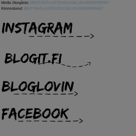
Minttu Storgårds
:
MEISTÄKÖ LASTENSUOJELUN KRIISIPERHE?
Kiinnostunut
:
MEISTÄKÖ LASTENSUOJELUN KRIISIPERHE?