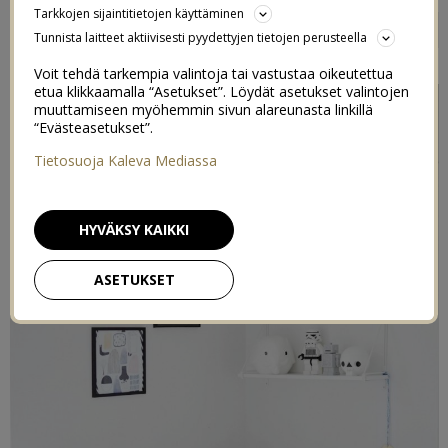
UUTTA LASTENHUONEESSA
Tarkkojen sijaintitietojen käyttäminen
8
Tunnista laitteet aktiivisesti pyydettyjen tietojen perusteella
28/11/2016
Voit tehdä tarkempia valintoja tai vastustaa oikeutettua
etua klikkaamalla “Asetukset”. Löydät asetukset valintojen
muuttamiseen myöhemmin sivun alareunasta linkillä
“Evästeasetukset”.
Tietosuoja Kaleva Mediassa
HYVÄKSY KAIKKI
ASETUKSET