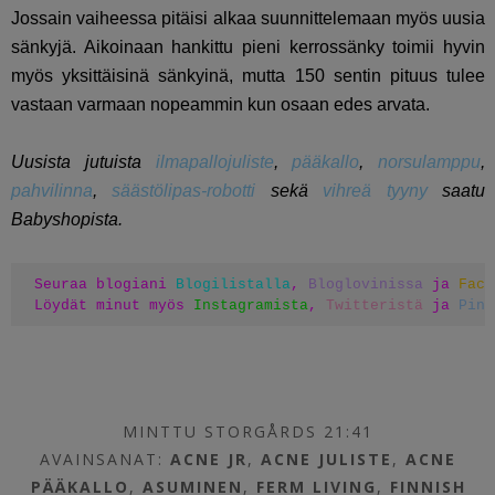
Jossain vaiheessa pitäisi alkaa suunnittelemaan myös uusia
sänkyjä. Aikoinaan hankittu pieni kerrossänky toimii hyvin
myös yksittäisinä sänkyinä, mutta 150 sentin pituus tulee
vastaan varmaan nopeammin kun osaan edes arvata.
Uusista jutuista
ilmapallojuliste
,
pääkallo
,
norsulamppu
,
pahvilinna
,
säästölipas-robotti
sekä
vihreä tyyny
saatu
Babyshopista.
Seuraa blogiani 
Blogilistalla
, 
Bloglovinissa
 ja 
Face
Löydät minut myös 
Instagramista
, 
Twitteristä
 ja 
Pint
MINTTU STORGÅRDS 21:41
AVAINSANAT:
ACNE JR
,
ACNE JULISTE
,
ACNE
PÄÄKALLO
,
ASUMINEN
,
FERM LIVING
,
FINNISH