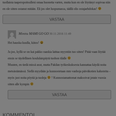
tuollaista taaperopoitsulleni omaa huonetta varten, mutta kun en ole löytänyt sopivaa niin
en ole sitten ostanut mitään. Eli jos olet luopumassa, täällä olis ostajaehdokas!
VASTAA
Minttu MAMI GO GO
30.11.2016 11:49
Hei hauska kuulla, kiitos!
Ja joo, kyllä se on kai pakko raaskia laittaa myyntiin tuo sitten! Pitää vaan löytää
ensin se täydellinen koululaispäytä tuohon tilalle
Muuten, en tiedä missä asut, mutta Pakilan työkeskuksesta kannattaa käydä noita
metsästämässä. Siellä myydään ja kunnostetaan mm vanhoja päiväkotien kalusteita –
myös just noita pöytiä ja tuoleja
! Kunnostamattomat maksoivat jotain vuosia
sitten alle kympin
VASTAA
KOMMENTOI