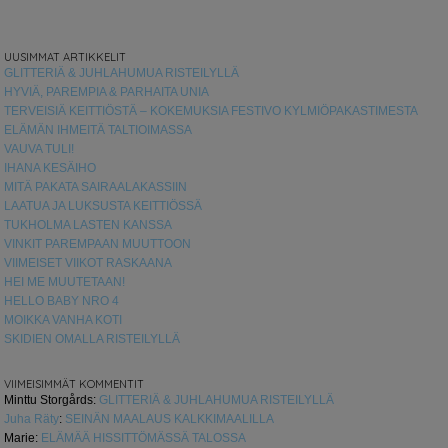
UUSIMMAT ARTIKKELIT
GLITTERIÄ & JUHLAHUMUA RISTEILYLLÄ
HYVIÄ, PAREMPIA & PARHAITA UNIA
TERVEISIÄ KEITTIÖSTÄ – KOKEMUKSIA FESTIVO KYLMIÖPAKASTIMESTA
ELÄMÄN IHMEITÄ TALTIOIMASSA
VAUVA TULI!
IHANA KESÄIHO
MITÄ PAKATA SAIRAALAKASSIIN
LAATUA JA LUKSUSTA KEITTIÖSSÄ
TUKHOLMA LASTEN KANSSA
VINKIT PAREMPAAN MUUTTOON
VIIMEISET VIIKOT RASKAANA
HEI ME MUUTETAAN!
HELLO BABY NRO 4
MOIKKA VANHA KOTI
SKIDIEN OMALLA RISTEILYLLÄ
VIIMEISIMMÄT KOMMENTIT
Minttu Storgårds
:
GLITTERIÄ & JUHLAHUMUA RISTEILYLLÄ
Juha Räty
:
SEINÄN MAALAUS KALKKIMAALILLA
Marie
:
ELÄMÄÄ HISSITTÖMÄSSÄ TALOSSA