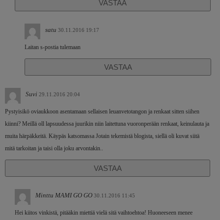
VASTAA
satu
30.11.2016 19:17
Laitan s-postia tulemaan
VASTAA
Suvi
29.11.2016 20:04
Pystyisikö oviaukkoon asentamaan sellaisen leuanvetotangon ja renkaat sitten siihen
kiinni? Meillä oll lapsuudessa juurikin niin laitettuna vuoronperään renkaat, keinulauta ja
muita härpäkkeitä. Käypäs katsomassa Jotain tekemistä blogista, siellä oli kuvat siitä
mitä tarkoitan ja taisi olla joku arvontakin..
VASTAA
Minttu MAMI GO GO
30.11.2016 11:45
Hei kiitos vinkistä, pitääkin miettiä vielä sitä vaihtoehtoa! Huoneeseen menee