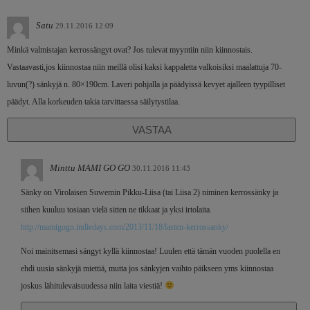
Satu
29.11.2016 12:09
Minkä valmistajan kerrossängyt ovat? Jos tulevat myyntiin niin kiinnostais.
Vastaavasti,jos kiinnostaa niin meillä olisi kaksi kappaletta valkoisiksi maalattuja 70-
luvun(?) sänkyjä n. 80×190cm. Laveri pohjalla ja päädyissä kevyet ajalleen tyypilliset
päädyt. Alla korkeuden takia tarvittaessa säilytystilaa.
VASTAA
Minttu MAMI GO GO
30.11.2016 11:43
Sänky on Virolaisen Suwemin Pikku-Liisa (tai Liisa 2) niminen kerrossänky ja
siihen kuuluu tosiaan vielä sitten ne tikkaat ja yksi irtolaita.
http://mamigogo.indiedays.com/2013/11/18/lasten-kerrossanky/
Noi mainitsemasi sängyt kyllä kiinnostaa! Luulen että tämän vuoden puolella en
ehdi uusia sänkyjä miettiä, mutta jos sänkyjen vaihto päikseen yms kiinnostaa
joskus lähitulevaisuudessa niin laita viestiä!