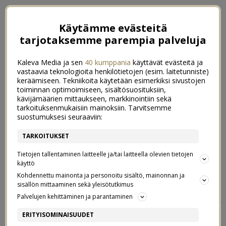
Käytämme evästeitä
tarjotaksemme parempia palveluja
Kaleva Media ja sen
40 kumppania
käyttävät evästeitä ja
vastaavia teknologioita henkilötietojen (esim. laitetunniste)
keräämiseen. Tekniikoita käytetään esimerkiksi sivustojen
toiminnan optimoimiseen, sisältösuosituksiin,
kävijämäärien mittaukseen, markkinointiin sekä
tarkoituksenmukaisiin mainoksiin. Tarvitsemme
suostumuksesi seuraaviin:
TARKOITUKSET
Tietojen tallentaminen laitteelle ja/tai laitteella olevien tietojen
käyttö
Kohdennettu mainonta ja personoitu sisältö, mainonnan ja
sisällön mittaaminen sekä yleisötutkimus
←
MENKAT, MOONIKSET JA MONSKUT
Palvelujen kehittäminen ja parantaminen
DRAAMAA, SEIKKAILUA, YLLÄTYKSIÄ
JA SUURIA TUNTEITA
→
ERITYISOMINAISUUDET