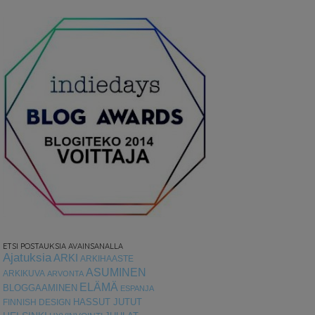
ETSI POSTAUKSIA AVAINSANALLA
Ajatuksia
ARKI
ARKIHAASTE
ASUMINEN
ARKIKUVA
ARVONTA
ELÄMÄ
BLOGGAAMINEN
ESPANJA
HASSUT JUTUT
FINNISH DESIGN