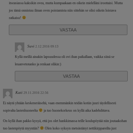
itseasiassa kaksikin ovea, mutta kumpaakaan en oikein mielelläni iroottaisi. Mutta
jos tämä onnistuu ilman oven poistamista niin sittehän se olisi oikein loistava
ratkaisu!
VASTAA
Suvi
2.12.2016 09:13
Kyllä meillä ainakin lapsuudessa oli ovi ihan paikallaan, vaikka siinä se
leuanvetotanko ja renkaat olikin:)
VASTAA
Kati
29.11.2016 22:56
Ei näytä yhtään keskeneräiseltä, vaan enemmänkin teidän kotiin juuri täydellisesti
sopivalta lastenhuoneelta
ja tuo huonekorkeus on kyllä aika kadehdittava.
On kyllä ihan pakko kysyä, että jos olet hankkimassa teille koulupöytää niin joutaakohan
tuo lastenpöytä myyntiin?
Olen koko syksyn metsästänyt nettikirppareilta just