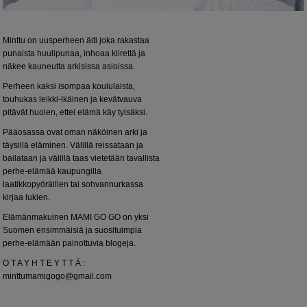
Minttu on uusperheen äiti joka rakastaa
punaista huulipunaa, inhoaa kiirettä ja
näkee kauneutta arkisissa asioissa.
Perheen kaksi isompaa koululaista,
touhukas leikki-ikäinen ja kevätvauva
pitävät huolen, ettei elämä käy tylsäksi.
Pääosassa ovat oman näköinen arki ja
täysillä eläminen. Välillä reissataan ja
bailataan ja välillä taas vietetään tavallista
perhe-elämää kaupungilla
laatikkopyöräillen tai sohvannurkassa
kirjaa lukien.
Elämänmakuinen MAMI GO GO on yksi
Suomen ensimmäisiä ja suosituimpia
perhe-elämään painottuvia blogeja.
O T A Y H T E Y T T Ä :
minttumamigogo@gmail.com