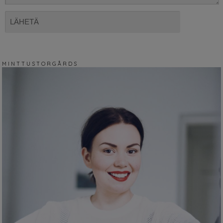
M I N T T U S T O R G Å R D S