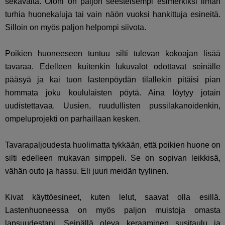
sekavalta. Oloni on paljon seesteisempi esimerkiksi ilman
turhia huonekaluja tai vain näön vuoksi hankittuja esineitä.
Silloin on myös paljon helpompi siivota.
Poikien huoneeseen tuntuu silti tulevan kokoajan lisää
tavaraa. Edelleen kuitenkin lukuvalot odottavat seinälle
pääsyä ja kai tuon lastenpöydän tilallekin pitäisi pian
hommata joku koululaisten pöytä. Aina löytyy jotain
uudistettavaa. Uusien, ruudullisten pussilakanoidenkin,
ompeluprojekti on parhaillaan kesken.
Tavarapaljoudesta huolimatta tykkään, että poikien huone on
silti edelleen mukavan simppeli. Se on sopivan leikkisä,
vähän outo ja hassu. Eli juuri meidän tyylinen.
Kivat käyttöesineet, kuten lelut, saavat olla esillä.
Lastenhuoneessa on myös paljon muistoja omasta
lapsuudestani. Seinällä oleva keraaminen susitaulu ja