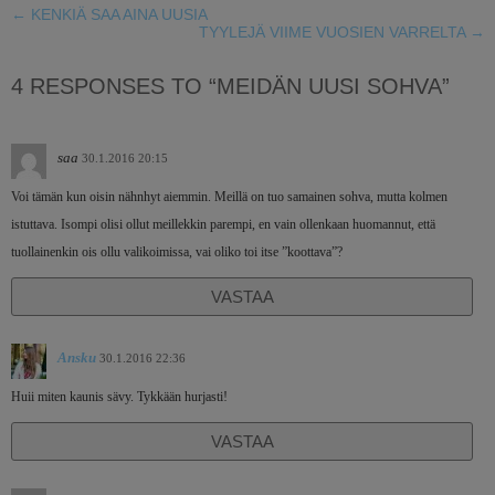
←
KENKIÄ SAA AINA UUSIA
TYYLEJÄ VIIME VUOSIEN VARRELTA
→
4 RESPONSES TO “MEIDÄN UUSI SOHVA”
saa
30.1.2016 20:15
Voi tämän kun oisin nähnhyt aiemmin. Meillä on tuo samainen sohva, mutta kolmen
istuttava. Isompi olisi ollut meillekkin parempi, en vain ollenkaan huomannut, että
tuollainenkin ois ollu valikoimissa, vai oliko toi itse ”koottava”?
VASTAA
Ansku
30.1.2016 22:36
Huii miten kaunis sävy. Tykkään hurjasti!
VASTAA