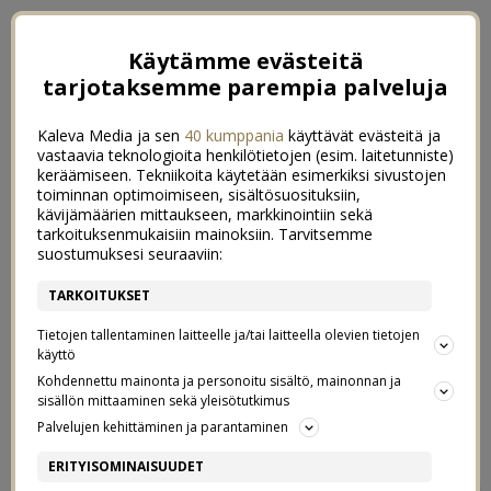
Käytämme evästeitä
tarjotaksemme parempia palveluja
Kaleva Media ja sen
40 kumppania
käyttävät evästeitä ja
vastaavia teknologioita henkilötietojen (esim. laitetunniste)
keräämiseen. Tekniikoita käytetään esimerkiksi sivustojen
toiminnan optimoimiseen, sisältösuosituksiin,
kävijämäärien mittaukseen, markkinointiin sekä
tarkoituksenmukaisiin mainoksiin. Tarvitsemme
suostumuksesi seuraaviin:
TARKOITUKSET
Tietojen tallentaminen laitteelle ja/tai laitteella olevien tietojen
käyttö
Kohdennettu mainonta ja personoitu sisältö, mainonnan ja
sisällön mittaaminen sekä yleisötutkimus
←
KENKIÄ SAA AINA UUSIA
Palvelujen kehittäminen ja parantaminen
TYYLEJÄ VIIME VUOSIEN VARRELTA
→
ERITYISOMINAISUUDET
MEIDÄN UUSI SOHVA