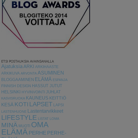
ETSI POSTAUKSIA AVAINSANALLA
Ajatuksia
ARKI
ARKIHAASTE
ASUMINEN
ARKIKUVA
ARVONTA
ELÄMÄ
BLOGGAAMINEN
ESPANJA
HASSUT JUTUT
FINNISH DESIGN
HELSINKI
HYVINVOINTI
JUHLAT
KAUNEUS
KEITTIÖ
KASVISRUOKA
LAPSET
KOTI
KESÄ
LAPSI
Lastentarvikkeet
LASTENHUONE
LIFESTYLE
LISTAT
LOMA
OMA
MINÄ
MUOTI
ELÄMÄ
PERHE
PERHE-