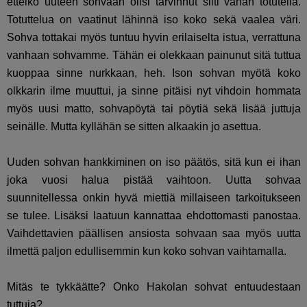
etteikö uuteen sohvaan olisi tarvinnut silti vähän totutella.
Totuttelua on vaatinut lähinnä iso koko sekä vaalea väri.
Sohva tottakai myös tuntuu hyvin erilaiselta istua, verrattuna
vanhaan sohvamme. Tähän ei olekkaan painunut sitä tuttua
kuoppaa sinne nurkkaan, heh. Ison sohvan myötä koko
olkkarin ilme muuttui, ja sinne pitäisi nyt vihdoin hommata
myös uusi matto, sohvapöytä tai pöytiä sekä lisää juttuja
seinälle. Mutta kyllähän se sitten alkaakin jo asettua.
Uuden sohvan hankkiminen on iso päätös, sitä kun ei ihan
joka vuosi halua pistää vaihtoon. Uutta sohvaa
suunnitellessa onkin hyvä miettiä millaiseen tarkoitukseen
se tulee. Lisäksi laatuun kannattaa ehdottomasti panostaa.
Vaihdettavien päällisen ansiosta sohvaan saa myös uutta
ilmettä paljon edullisemmin kun koko sohvan vaihtamalla.
Mitäs te tykkäätte? Onko Hakolan sohvat entuudestaan
tuttuja?