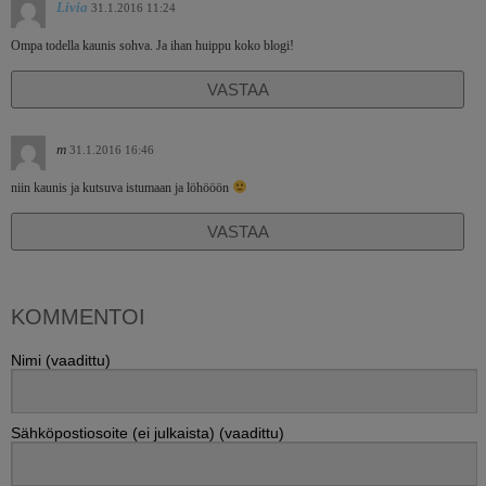
Livia
31.1.2016 11:24
Ompa todella kaunis sohva. Ja ihan huippu koko blogi!
VASTAA
m
31.1.2016 16:46
niin kaunis ja kutsuva istumaan ja löhööön
VASTAA
KOMMENTOI
Nimi (vaadittu)
Sähköpostiosoite (ei julkaista) (vaadittu)