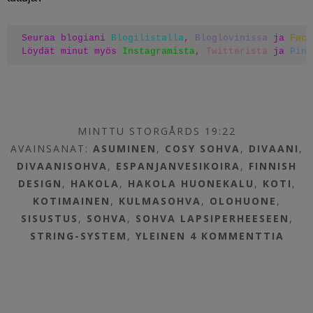
Seuraa blogiani 
Blogilistalla
, 
Bloglovinissa
 ja 
Face
Löydät minut myös 
Instagramista
, 
Twitteristä
 ja 
Pint
MINTTU STORGÅRDS 19:22
AVAINSANAT:
ASUMINEN
,
COSY SOHVA
,
DIVAANI
,
DIVAANISOHVA
,
ESPANJANVESIKOIRA
,
FINNISH
DESIGN
,
HAKOLA
,
HAKOLA HUONEKALU
,
KOTI
,
KOTIMAINEN
,
KULMASOHVA
,
OLOHUONE
,
SISUSTUS
,
SOHVA
,
SOHVA LAPSIPERHEESEEN
,
STRING-SYSTEM
,
YLEINEN
4 KOMMENTTIA