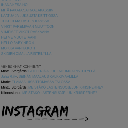
IHANA KESÄIHO
MITÄ PAKATA SAIRAALAKASSIIN
LAATUA JA LUKSUSTA KEITTIÖSSÄ
TUKHOLMA LASTEN KANSSA
VINKIT PAREMPAAN MUUTTOON
VIIMEISET VIIKOT RASKAANA
HEI ME MUUTETAAN!
HELLO BABY NRO 4
MOIKKA VANHA KOTI
SKIDIEN OMALLA RISTEILYLLÄ
VIIMEISIMMÄT KOMMENTIT
Minttu Storgårds
:
GLITTERIÄ & JUHLAHUMUA RISTEILYLLÄ
Juha Räty
:
SEINÄN MAALAUS KALKKIMAALILLA
Marie
:
ELÄMÄÄ HISSITTÖMÄSSÄ TALOSSA
Minttu Storgårds
:
MEISTÄKÖ LASTENSUOJELUN KRIISIPERHE?
Kiinnostunut
:
MEISTÄKÖ LASTENSUOJELUN KRIISIPERHE?