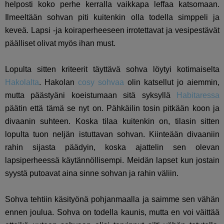
helposti koko perhe kerralla vaikkapa leffaa katsomaan.
Ilmeeltään sohvan piti kuitenkin olla todella simppeli ja
keveä. Lapsi -ja koiraperheeseen irrotettavat ja vesipestävät
päälliset olivat myös ihan must.
Lopulta sitten kriteerit täyttävä sohva löytyi kotimaiselta
Hakolalta
. Hakolan
cosy sohvaa
olin katsellut jo aiemmin,
mutta päästyäni koeistumaan sitä syksyllä
Habitaressa
päätin että tämä se nyt on. Pähkäilin tosin pitkään koon ja
divaanin suhteen. Koska tilaa kuitenkin on, tilasin sitten
lopulta tuon neljän istuttavan sohvan. Kiinteään divaaniin
rahin sijasta päädyin, koska ajattelin sen olevan
lapsiperheessä käytännöllisempi. Meidän lapset kun jostain
syystä putoavat aina sinne sohvan ja rahin väliin.
Sohva tehtiin käsityönä pohjanmaalla ja saimme sen vähän
ennen joulua. Sohva on todella kaunis, mutta en voi väittää