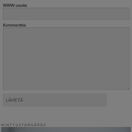
WWW-osoite
Kommenttisi
M I N T T U S T O R G Å R D S