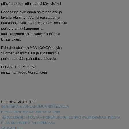
pitävät huolen, ettei elämä käy tylsäksi.
Pääosassa ovat oman näköinen arki ja
täysillä eläminen. Välillä reissataan ja
bailataan ja välillä taas vietetään tavallista
perhe-elämää kaupungilla
laatikkopyöräillen tai sohvannurkassa
kirjaa lukien.
Elämänmakuinen MAMI GO GO on yksi
Suomen ensimmäisiä ja suosituimpia
perhe-elämään painottuvia blogeja.
O T A Y H T E Y T T Ä :
minttumamigogo@gmail.com
UUSIMMAT ARTIKKELIT
GLITTERIÄ & JUHLAHUMUA RISTEILYLLÄ
HYVIÄ, PAREMPIA & PARHAITA UNIA
TERVEISIÄ KEITTIÖSTÄ – KOKEMUKSIA FESTIVO KYLMIÖPAKASTIMESTA
ELÄMÄN IHMEITÄ TALTIOIMASSA
VAUVA TULI!