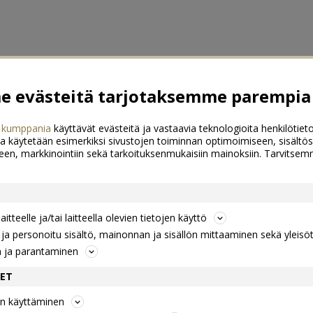
 evästeitä tarjotaksemme parempia 
 kumppania
käyttävät evästeitä ja vastaavia teknologioita henkilötieto
a käytetään esimerkiksi sivustojen toiminnan optimoimiseen, sisältös
een, markkinointiin sekä tarkoituksenmukaisiin mainoksiin. Tarvits
itteelle ja/tai laitteella olevien tietojen käyttö
a personoitu sisältö, mainonnan ja sisällön mittaaminen sekä yleisö
n ja parantaminen
DET
jen käyttäminen