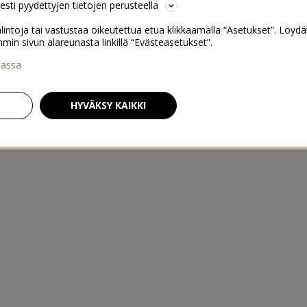
sesti pyydettyjen tietojen perusteella
lintoja tai vastustaa oikeutettua etua klikkaamalla “Asetukset”. Löydä
 sivun alareunasta linkillä “Evästeasetukset”.
iassa
HYVÄKSY KAIKKI