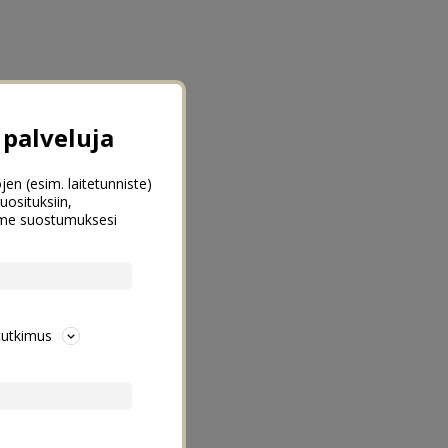
palveluja
jen (esim. laitetunniste)
uosituksiin,
emme suostumuksesi
tutkimus