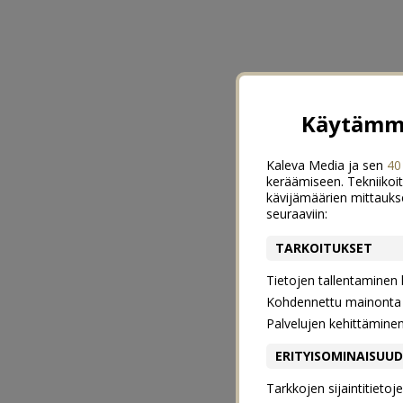
Käytämme
Kaleva Media ja sen
40
keräämiseen. Tekniikoit
kävijämäärien mittauks
seuraaviin:
TARKOITUKSET
Tietojen tallentaminen la
Kohdennettu mainonta j
Palvelujen kehittämine
ERITYISOMINAISUU
Tarkkojen sijaintitieto