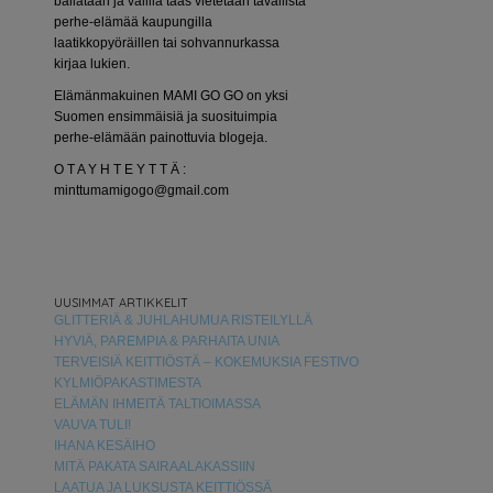
bailataan ja välillä taas vietetään tavallista
perhe-elämää kaupungilla
laatikkopyöräillen tai sohvannurkassa
kirjaa lukien.
Elämänmakuinen MAMI GO GO on yksi
Suomen ensimmäisiä ja suosituimpia
perhe-elämään painottuvia blogeja.
O T A Y H T E Y T T Ä :
minttumamigogo@gmail.com
UUSIMMAT ARTIKKELIT
GLITTERIÄ & JUHLAHUMUA RISTEILYLLÄ
HYVIÄ, PAREMPIA & PARHAITA UNIA
TERVEISIÄ KEITTIÖSTÄ – KOKEMUKSIA FESTIVO
KYLMIÖPAKASTIMESTA
ELÄMÄN IHMEITÄ TALTIOIMASSA
VAUVA TULI!
IHANA KESÄIHO
MITÄ PAKATA SAIRAALAKASSIIN
LAATUA JA LUKSUSTA KEITTIÖSSÄ