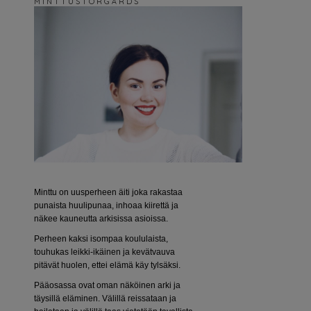
M I N T T U S T O R G Å R D S
Minttu on uusperheen äiti joka rakastaa
punaista huulipunaa, inhoaa kiirettä ja
näkee kauneutta arkisissa asioissa.
Perheen kaksi isompaa koululaista,
touhukas leikki-ikäinen ja kevätvauva
pitävät huolen, ettei elämä käy tylsäksi.
Pääosassa ovat oman näköinen arki ja
täysillä eläminen. Välillä reissataan ja