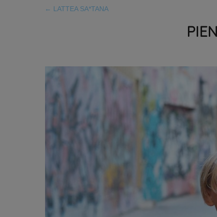
←
LATTEA SA*TANA
PIE