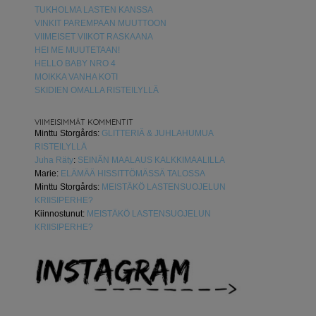
TUKHOLMA LASTEN KANSSA
VINKIT PAREMPAAN MUUTTOON
VIIMEISET VIIKOT RASKAANA
HEI ME MUUTETAAN!
HELLO BABY NRO 4
MOIKKA VANHA KOTI
SKIDIEN OMALLA RISTEILYLLÄ
VIIMEISIMMÄT KOMMENTIT
Minttu Storgårds
:
GLITTERIÄ & JUHLAHUMUA
RISTEILYLLÄ
Juha Räty
:
SEINÄN MAALAUS KALKKIMAALILLA
Marie
:
ELÄMÄÄ HISSITTÖMÄSSÄ TALOSSA
Minttu Storgårds
:
MEISTÄKÖ LASTENSUOJELUN
KRIISIPERHE?
Kiinnostunut
:
MEISTÄKÖ LASTENSUOJELUN
KRIISIPERHE?