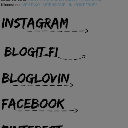
Kiinnostunut
:
MEISTÄKÖ LASTENSUOJELUN KRIISIPERHE?