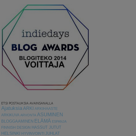
ETSI POSTAUKSIA AVAINSANALLA
Ajatuksia
ARKI
ARKIHAASTE
ASUMINEN
ARKIKUVA
ARVONTA
ELÄMÄ
BLOGGAAMINEN
ESPANJA
HASSUT JUTUT
FINNISH DESIGN
HELSINKI
HYVINVOINTI
JUHLAT