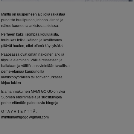
Minttu on uusperheen äiti joka rakastaa
punaista huulipunaa, inhoaa kiirettä ja
näkee kauneutta arkisissa asioissa.
Perheen kaksi isompaa koululaista,
touhukas leikki-ikäinen ja kevätvauva
pitävät huolen, ettei elämä käy tylsäksi.
Pääosassa ovat oman näköinen arki ja
täysillä eläminen. Välillä reissataan ja
bailataan ja välillä taas vietetään tavallista
perhe-elämää kaupungilla
laatikkopyöräillen tai sohvannurkassa
kirjaa lukien.
Elämänmakuinen MAMI GO GO on yksi
Suomen ensimmäisiä ja suosituimpia
perhe-elämään painottuvia blogeja.
O T A Y H T E Y T T Ä :
minttumamigogo@gmail.com