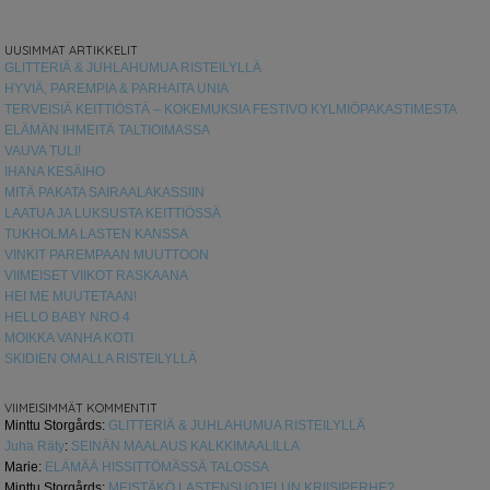
UUSIMMAT ARTIKKELIT
GLITTERIÄ & JUHLAHUMUA RISTEILYLLÄ
HYVIÄ, PAREMPIA & PARHAITA UNIA
TERVEISIÄ KEITTIÖSTÄ – KOKEMUKSIA FESTIVO KYLMIÖPAKASTIMESTA
ELÄMÄN IHMEITÄ TALTIOIMASSA
VAUVA TULI!
IHANA KESÄIHO
MITÄ PAKATA SAIRAALAKASSIIN
LAATUA JA LUKSUSTA KEITTIÖSSÄ
TUKHOLMA LASTEN KANSSA
VINKIT PAREMPAAN MUUTTOON
VIIMEISET VIIKOT RASKAANA
HEI ME MUUTETAAN!
HELLO BABY NRO 4
MOIKKA VANHA KOTI
SKIDIEN OMALLA RISTEILYLLÄ
VIIMEISIMMÄT KOMMENTIT
Minttu Storgårds
:
GLITTERIÄ & JUHLAHUMUA RISTEILYLLÄ
Juha Räty
:
SEINÄN MAALAUS KALKKIMAALILLA
Marie
:
ELÄMÄÄ HISSITTÖMÄSSÄ TALOSSA
Minttu Storgårds
:
MEISTÄKÖ LASTENSUOJELUN KRIISIPERHE?