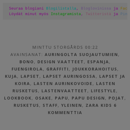
Seuraa blogiani 
Blogilistalla
, 
Bloglovinissa
 ja 
Face
Löydät minut myös 
Instagramista
, 
Twitteristä
 ja 
Pint
MINTTU STORGÅRDS 00:22
AVAINSANAT:
AURINGOLTA SUOJAUTUMIEN
,
BONO
,
DESIGN VAATTEET
,
ESPANJA
,
FUENGIROLA
,
GRAFFITI
,
JOUKKORAHOITUS
,
KUJA
,
LAPSET
,
LAPSET AURINGOSSA
,
LAPSET JA
KOIRA
,
LASTEN AURINKOVOIDE
,
LASTEN
RUSKETUS
,
LASTENVAATTEET
,
LIFESTYLE
,
LOOKBOOK
,
OSAKE
,
PAPU
,
PAPU DESIGN
,
POJAT
,
RUSKETUS
,
STAFF
,
YLEINEN
,
ZARA KIDS
6
KOMMENTTIA