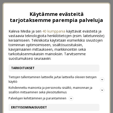
Käytämme evästeitä
tarjotaksemme parempia palveluja
Kaleva Media ja sen
40 kumppania
käyttävät evästeitä ja
vastaavia teknologioita henkilötietojen (esim. laitetunniste)
keräämiseen. Tekniikoita käytetään esimerkiksi sivustojen
toiminnan optimoimiseen, sisältösuosituksiin,
kävijämäärien mittaukseen, markkinointiin sekä
tarkoituksenmukaisiin mainoksiin. Tarvitsemme
suostumuksesi seuraaviin:
TARKOITUKSET
Tietojen tallentaminen laitteelle ja/tai laitteella olevien tietojen
käyttö
Kohdennettu mainonta ja personoitu sisältö, mainonnan ja
sisällön mittaaminen sekä yleisötutkimus
Palvelujen kehittäminen ja parantaminen
PIENET PAPUNI
6
ERITYISOMINAISUUDET
21/05/2015