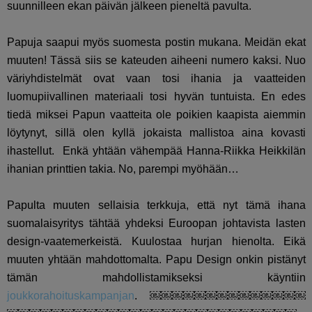
suunnilleen ekan päivän jälkeen pieneltä pavulta.
Papuja saapui myös suomesta postin mukana. Meidän ekat
muuten! Tässä siis se kateuden aiheeni numero kaksi. Nuo
väriyhdistelmät ovat vaan tosi ihania ja vaatteiden
luomupiivallinen materiaali tosi hyvän tuntuista. En edes
tiedä miksei Papun vaatteita ole poikien kaapista aiemmin
löytynyt, sillä olen kyllä jokaista mallistoa aina kovasti
ihastellut. Enkä yhtään vähempää Hanna-Riikka Heikkilän
ihanian printtien takia. No, parempi myöhään…
Papulta muuten sellaisia terkkuja, että nyt tämä ihana
suomalaisyritys tähtää yhdeksi Euroopan johtavista lasten
design-vaatemerkeistä. Kuulostaa hurjan hienolta. Eikä
muuten yhtään mahdottomalta. Papu Design onkin pistänyt
tämän mahdollistamikseksi käyntiin
joukkorahoituskampanjan
. ￼￼￼￼￼￼￼￼￼￼￼￼￼￼