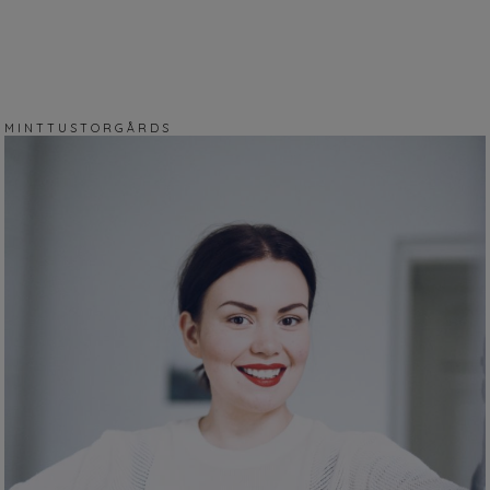
M I N T T U S T O R G Å R D S