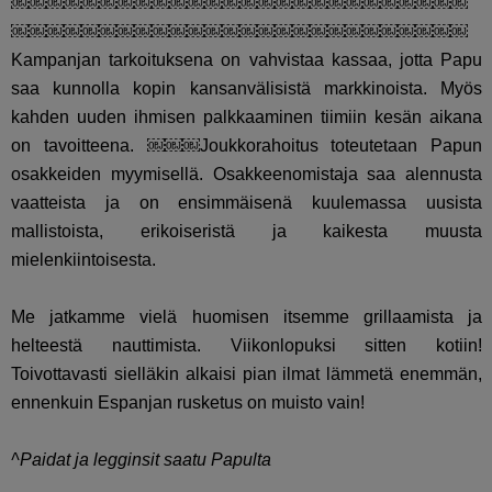
￼￼￼￼￼￼￼￼￼￼￼￼￼￼￼￼￼￼￼￼￼￼￼￼￼￼
￼￼￼￼￼￼￼￼￼￼￼￼￼￼￼￼￼￼￼￼￼￼￼￼￼￼
Kampanjan tarkoituksena on vahvistaa kassaa, jotta Papu
saa kunnolla kopin kansanvälisistä markkinoista. Myös
kahden uuden ihmisen palkkaaminen tiimiin kesän aikana
on tavoitteena. ￼￼￼Joukkorahoitus toteutetaan Papun
osakkeiden myymisellä. Osakkeenomistaja saa alennusta
vaatteista ja on ensimmäisenä kuulemassa uusista
mallistoista, erikoiseristä ja kaikesta muusta
mielenkiintoisesta.
Me jatkamme vielä huomisen itsemme grillaamista ja
helteestä nauttimista. Viikonlopuksi sitten kotiin!
Toivottavasti sielläkin alkaisi pian ilmat lämmetä enemmän,
ennenkuin Espanjan rusketus on muisto vain!
^Paidat ja legginsit saatu Papulta