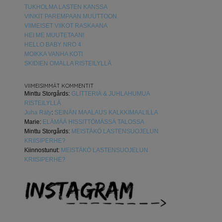
TUKHOLMA LASTEN KANSSA
VINKIT PAREMPAAN MUUTTOON
VIIMEISET VIIKOT RASKAANA
HEI ME MUUTETAAN!
HELLO BABY NRO 4
MOIKKA VANHA KOTI
SKIDIEN OMALLA RISTEILYLLÄ
VIIMEISIMMÄT KOMMENTIT
Minttu Storgårds
:
GLITTERIÄ & JUHLAHUMUA
RISTEILYLLÄ
Juha Räty
:
SEINÄN MAALAUS KALKKIMAALILLA
Marie
:
ELÄMÄÄ HISSITTÖMÄSSÄ TALOSSA
Minttu Storgårds
:
MEISTÄKÖ LASTENSUOJELUN
KRIISIPERHE?
Kiinnostunut
:
MEISTÄKÖ LASTENSUOJELUN
KRIISIPERHE?