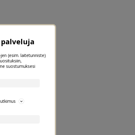
palveluja
jen (esim. laitetunniste)
uosituksiin,
emme suostumuksesi
tutkimus