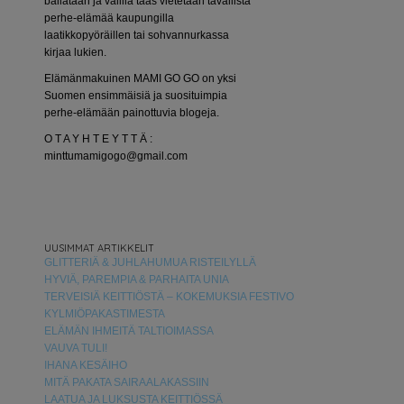
bailataan ja välillä taas vietetään tavallista
perhe-elämää kaupungilla
laatikkopyöräillen tai sohvannurkassa
kirjaa lukien.
Elämänmakuinen MAMI GO GO on yksi
Suomen ensimmäisiä ja suosituimpia
perhe-elämään painottuvia blogeja.
O T A Y H T E Y T T Ä :
minttumamigogo@gmail.com
UUSIMMAT ARTIKKELIT
GLITTERIÄ & JUHLAHUMUA RISTEILYLLÄ
HYVIÄ, PAREMPIA & PARHAITA UNIA
TERVEISIÄ KEITTIÖSTÄ – KOKEMUKSIA FESTIVO
KYLMIÖPAKASTIMESTA
ELÄMÄN IHMEITÄ TALTIOIMASSA
VAUVA TULI!
IHANA KESÄIHO
MITÄ PAKATA SAIRAALAKASSIIN
LAATUA JA LUKSUSTA KEITTIÖSSÄ