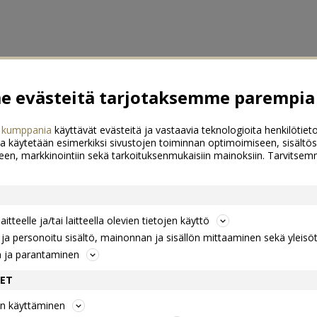
 evästeitä tarjotaksemme parempia 
 kumppania
käyttävät evästeitä ja vastaavia teknologioita henkilötieto
a käytetään esimerkiksi sivustojen toiminnan optimoimiseen, sisältös
een, markkinointiin sekä tarkoituksenmukaisiin mainoksiin. Tarvits
itteelle ja/tai laitteella olevien tietojen käyttö
a personoitu sisältö, mainonnan ja sisällön mittaaminen sekä yleisö
n ja parantaminen
DET
jen käyttäminen