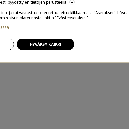
sesti pyydettyjen tietojen perusteella
lintoja tai vastustaa oikeutettua etua klikkaamalla “Asetukset”. Löydä
 sivun alareunasta linkillä “Evästeasetukset”.
iassa
HYVÄKSY KAIKKI