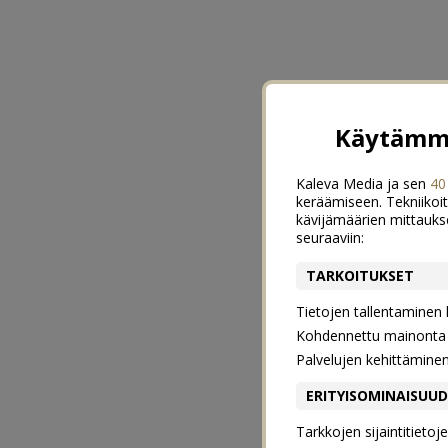
Käytämme
Kaleva Media ja sen
40
keräämiseen. Tekniikoit
kävijämäärien mittauks
seuraaviin:
TARKOITUKSET
Tietojen tallentaminen la
Kohdennettu mainonta j
Palvelujen kehittämine
ERITYISOMINAISUU
Tarkkojen sijaintitieto