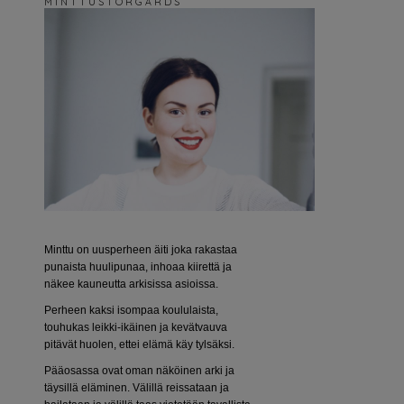
M I N T T U S T O R G Å R D S
Minttu on uusperheen äiti joka rakastaa
punaista huulipunaa, inhoaa kiirettä ja
näkee kauneutta arkisissa asioissa.
Perheen kaksi isompaa koululaista,
touhukas leikki-ikäinen ja kevätvauva
pitävät huolen, ettei elämä käy tylsäksi.
Pääosassa ovat oman näköinen arki ja
täysillä eläminen. Välillä reissataan ja