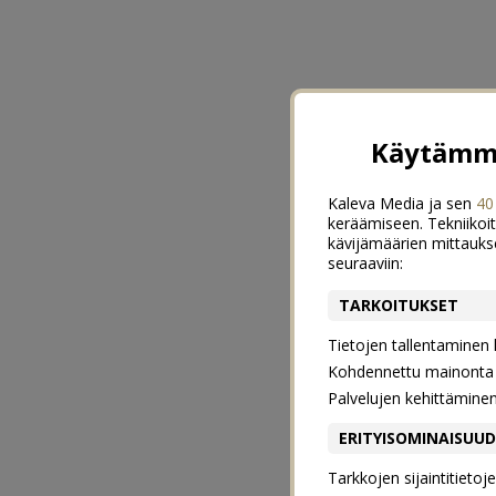
Käytämme
Kaleva Media ja sen
40
keräämiseen. Tekniikoit
kävijämäärien mittauks
seuraaviin:
TARKOITUKSET
Tietojen tallentaminen la
Kohdennettu mainonta j
Palvelujen kehittämine
ERITYISOMINAISUU
Tarkkojen sijaintitieto