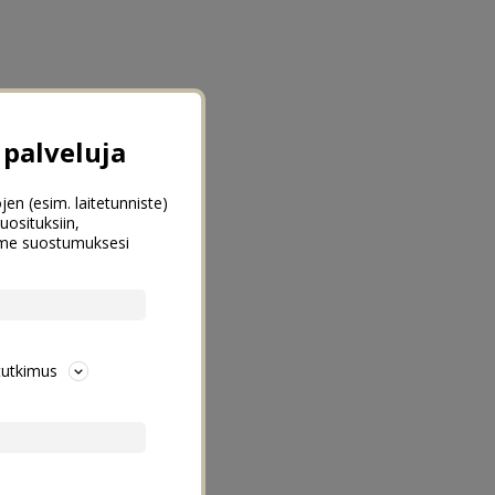
palveluja
jen (esim. laitetunniste)
uosituksiin,
emme suostumuksesi
tutkimus