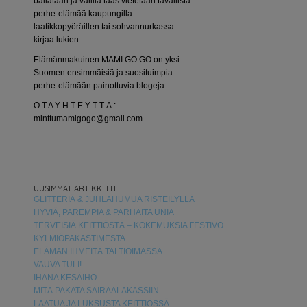
bailataan ja välillä taas vietetään tavallista
perhe-elämää kaupungilla
laatikkopyöräillen tai sohvannurkassa
kirjaa lukien.
Elämänmakuinen MAMI GO GO on yksi
Suomen ensimmäisiä ja suosituimpia
perhe-elämään painottuvia blogeja.
O T A Y H T E Y T T Ä :
minttumamigogo@gmail.com
UUSIMMAT ARTIKKELIT
GLITTERIÄ & JUHLAHUMUA RISTEILYLLÄ
HYVIÄ, PAREMPIA & PARHAITA UNIA
TERVEISIÄ KEITTIÖSTÄ – KOKEMUKSIA FESTIVO
KYLMIÖPAKASTIMESTA
ELÄMÄN IHMEITÄ TALTIOIMASSA
VAUVA TULI!
IHANA KESÄIHO
MITÄ PAKATA SAIRAALAKASSIIN
LAATUA JA LUKSUSTA KEITTIÖSSÄ