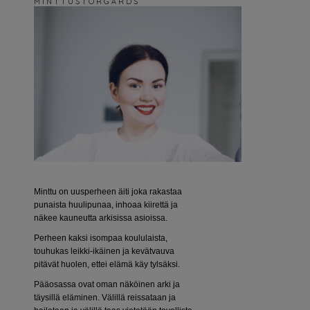
M I N T T U S T O R G Å R D S
Minttu on uusperheen äiti joka rakastaa
punaista huulipunaa, inhoaa kiirettä ja
näkee kauneutta arkisissa asioissa.
Perheen kaksi isompaa koululaista,
touhukas leikki-ikäinen ja kevätvauva
pitävät huolen, ettei elämä käy tylsäksi.
Pääosassa ovat oman näköinen arki ja
täysillä eläminen. Välillä reissataan ja