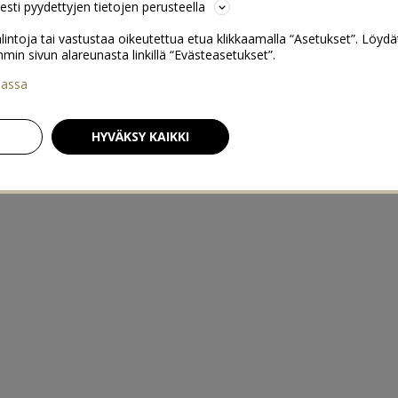
sesti pyydettyjen tietojen perusteella
lintoja tai vastustaa oikeutettua etua klikkaamalla “Asetukset”. Löydä
 sivun alareunasta linkillä “Evästeasetukset”.
iassa
HYVÄKSY KAIKKI