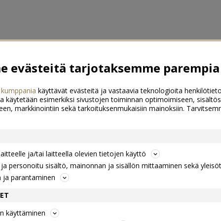
 evästeitä tarjotaksemme parempia 
 kumppania
käyttävät evästeitä ja vastaavia teknologioita henkilötieto
a käytetään esimerkiksi sivustojen toiminnan optimoimiseen, sisältös
een, markkinointiin sekä tarkoituksenmukaisiin mainoksiin. Tarvits
itteelle ja/tai laitteella olevien tietojen käyttö
a personoitu sisältö, mainonnan ja sisällön mittaaminen sekä yleisö
n ja parantaminen
DET
jen käyttäminen