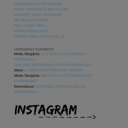
TUKHOLMA LASTEN KANSSA
VINKIT PAREMPAAN MUUTTOON
VIIMEISET VIIKOT RASKAANA
HEI ME MUUTETAAN!
HELLO BABY NRO 4
MOIKKA VANHA KOTI
SKIDIEN OMALLA RISTEILYLLÄ
VIIMEISIMMÄT KOMMENTIT
Minttu Storgårds
:
GLITTERIÄ & JUHLAHUMUA
RISTEILYLLÄ
Juha Räty
:
SEINÄN MAALAUS KALKKIMAALILLA
Marie
:
ELÄMÄÄ HISSITTÖMÄSSÄ TALOSSA
Minttu Storgårds
:
MEISTÄKÖ LASTENSUOJELUN
KRIISIPERHE?
Kiinnostunut
:
MEISTÄKÖ LASTENSUOJELUN
KRIISIPERHE?