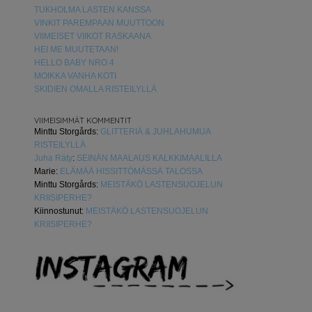
TUKHOLMA LASTEN KANSSA
VINKIT PAREMPAAN MUUTTOON
VIIMEISET VIIKOT RASKAANA
HEI ME MUUTETAAN!
HELLO BABY NRO 4
MOIKKA VANHA KOTI
SKIDIEN OMALLA RISTEILYLLÄ
VIIMEISIMMÄT KOMMENTIT
Minttu Storgårds
:
GLITTERIÄ & JUHLAHUMUA
RISTEILYLLÄ
Juha Räty
:
SEINÄN MAALAUS KALKKIMAALILLA
Marie
:
ELÄMÄÄ HISSITTÖMÄSSÄ TALOSSA
Minttu Storgårds
:
MEISTÄKÖ LASTENSUOJELUN
KRIISIPERHE?
Kiinnostunut
:
MEISTÄKÖ LASTENSUOJELUN
KRIISIPERHE?