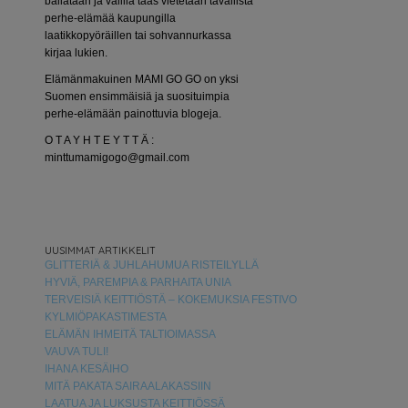
bailataan ja välillä taas vietetään tavallista
perhe-elämää kaupungilla
laatikkopyöräillen tai sohvannurkassa
kirjaa lukien.
Elämänmakuinen MAMI GO GO on yksi
Suomen ensimmäisiä ja suosituimpia
perhe-elämään painottuvia blogeja.
O T A Y H T E Y T T Ä :
minttumamigogo@gmail.com
UUSIMMAT ARTIKKELIT
GLITTERIÄ & JUHLAHUMUA RISTEILYLLÄ
HYVIÄ, PAREMPIA & PARHAITA UNIA
TERVEISIÄ KEITTIÖSTÄ – KOKEMUKSIA FESTIVO
KYLMIÖPAKASTIMESTA
ELÄMÄN IHMEITÄ TALTIOIMASSA
VAUVA TULI!
IHANA KESÄIHO
MITÄ PAKATA SAIRAALAKASSIIN
LAATUA JA LUKSUSTA KEITTIÖSSÄ