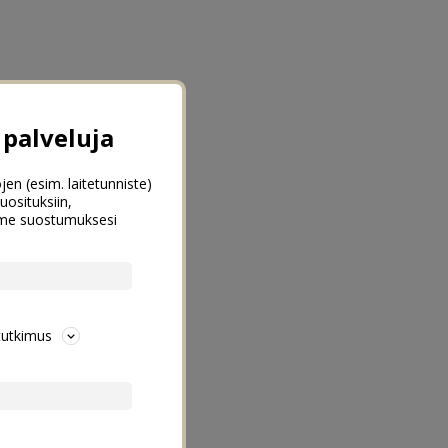
palveluja
jen (esim. laitetunniste)
uosituksiin,
emme suostumuksesi
tutkimus