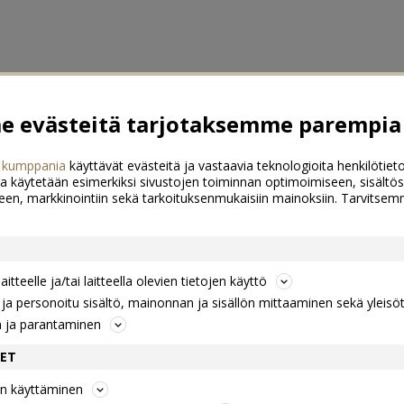
 evästeitä tarjotaksemme parempia 
 kumppania
käyttävät evästeitä ja vastaavia teknologioita henkilötieto
a käytetään esimerkiksi sivustojen toiminnan optimoimiseen, sisältös
een, markkinointiin sekä tarkoituksenmukaisiin mainoksiin. Tarvits
itteelle ja/tai laitteella olevien tietojen käyttö
a personoitu sisältö, mainonnan ja sisällön mittaaminen sekä yleisö
n ja parantaminen
DET
jen käyttäminen