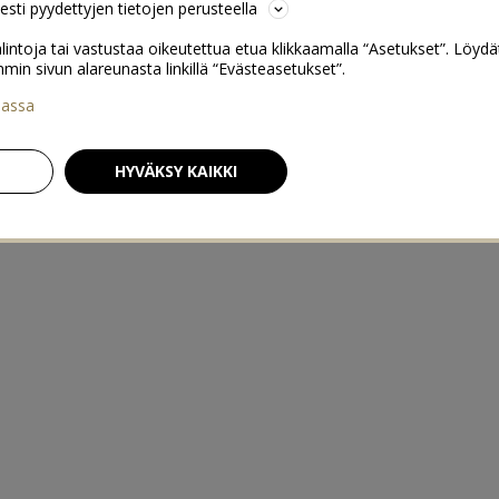
sesti pyydettyjen tietojen perusteella
lintoja tai vastustaa oikeutettua etua klikkaamalla “Asetukset”. Löydä
 sivun alareunasta linkillä “Evästeasetukset”.
iassa
HYVÄKSY KAIKKI