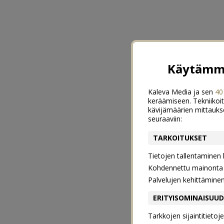
Käytämme
Kaleva Media ja sen
40
keräämiseen. Tekniikoit
kävijämäärien mittauks
seuraaviin:
TARKOITUKSET
Tietojen tallentaminen la
Kohdennettu mainonta j
Palvelujen kehittämine
ERITYISOMINAISUU
Tarkkojen sijaintitieto