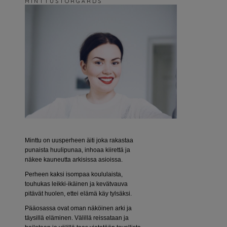
M I N T T U S T O R G Å R D S
Minttu on uusperheen äiti joka rakastaa
punaista huulipunaa, inhoaa kiirettä ja
näkee kauneutta arkisissa asioissa.
Perheen kaksi isompaa koululaista,
touhukas leikki-ikäinen ja kevätvauva
pitävät huolen, ettei elämä käy tylsäksi.
Pääosassa ovat oman näköinen arki ja
täysillä eläminen. Välillä reissataan ja