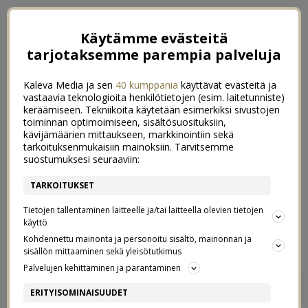
Käytämme evästeitä
tarjotaksemme parempia palveluja
Kaleva Media ja sen
40 kumppania
käyttävät evästeitä ja
vastaavia teknologioita henkilötietojen (esim. laitetunniste)
keräämiseen. Tekniikoita käytetään esimerkiksi sivustojen
toiminnan optimoimiseen, sisältösuosituksiin,
kävijämäärien mittaukseen, markkinointiin sekä
tarkoituksenmukaisiin mainoksiin. Tarvitsemme
suostumuksesi seuraaviin:
TARKOITUKSET
Tietojen tallentaminen laitteelle ja/tai laitteella olevien tietojen
käyttö
Kohdennettu mainonta ja personoitu sisältö, mainonnan ja
sisällön mittaaminen sekä yleisötutkimus
Palvelujen kehittäminen ja parantaminen
BOYS BOYS BOYS
14
ERITYISOMINAISUUDET
4/10/2016