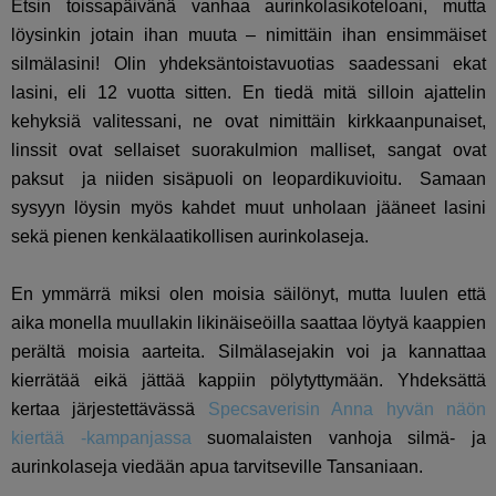
Etsin toissapäivänä vanhaa aurinkolasikoteloani, mutta
löysinkin jotain ihan muuta – nimittäin ihan ensimmäiset
silmälasini! Olin yhdeksäntoistavuotias saadessani ekat
lasini, eli 12 vuotta sitten. En tiedä mitä silloin ajattelin
kehyksiä valitessani, ne ovat nimittäin kirkkaanpunaiset,
linssit ovat sellaiset suorakulmion malliset, sangat ovat
paksut ja niiden sisäpuoli on leopardikuvioitu. Samaan
sysyyn löysin myös kahdet muut unholaan jääneet lasini
sekä pienen kenkälaatikollisen aurinkolaseja.
En ymmärrä miksi olen moisia säilönyt, mutta luulen että
aika monella muullakin likinäiseöilla saattaa löytyä kaappien
perältä moisia aarteita. Silmälasejakin voi ja kannattaa
kierrätää eikä jättää kappiin pölytyttymään. Yhdeksättä
kertaa järjestettävässä
Specsaverisin Anna hyvän näön
kiertää -kampanjassa
suomalaisten vanhoja silmä- ja
aurinkolaseja viedään apua tarvitseville Tansaniaan.