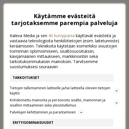
Käytämme evästeitä
tarjotaksemme parempia palveluja
Kaleva Media ja sen
40 kumppania
käyttävät evästeitä ja
vastaavia teknologioita henkilötietojen (esim. laitetunniste)
keräämiseen. Tekniikoita käytetään esimerkiksi sivustojen
toiminnan optimoimiseen, sisältösuosituksiin,
kävijämäärien mittaukseen, markkinointiin sekä
tarkoituksenmukaisiin mainoksiin. Tarvitsemme
suostumuksesi seuraaviin:
TARKOITUKSET
Tietojen tallentaminen laitteelle ja/tai laitteella olevien tietojen
käyttö
Kohdennettu mainonta ja personoitu sisältö, mainonnan ja
sisällön mittaaminen sekä yleisötutkimus
Palvelujen kehittäminen ja parantaminen
MONET LASIT MONEEN
0
ERITYISOMINAISUUDET
TARKOITUKSEEN