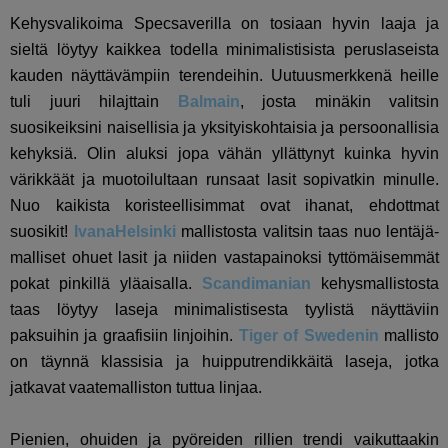
Kehysvalikoima Specsaverilla on tosiaan hyvin laaja ja
sieltä löytyy kaikkea todella minimalistisista peruslaseista
kauden näyttävämpiin terendeihin. Uutuusmerkkenä heille
tuli juuri hilajttain
Balmain
, josta minäkin valitsin
suosikeiksini naisellisia ja yksityiskohtaisia ja persoonallisia
kehyksiä. Olin aluksi jopa vähän yllättynyt kuinka hyvin
värikkäät ja muotoilultaan runsaat lasit sopivatkin minulle.
Nuo kaikista koristeellisimmat ovat ihanat, ehdottmat
suosikit!
IvanaHelsinki
mallistosta valitsin taas nuo lentäjä-
malliset ohuet lasit ja niiden vastapainoksi tyttömäisemmät
pokat pinkillä yläaisalla.
Scandimanian
kehysmallistosta
taas löytyy laseja minimalistisesta tyylistä näyttäviin
paksuihin ja graafisiin linjoihin.
Tiger of Swedenin
mallisto
on täynnä klassisia ja huipputrendikkäitä laseja, jotka
jatkavat vaatemalliston tuttua linjaa.
Pienien, ohuiden ja pyöreiden rillien trendi vaikuttaakin