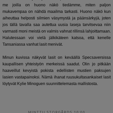
me joilla on huono näkö tiedämme, miten paljon
mukavempaa on nähdä maailma tarkasti. Huono näkö kun
aiheuttaa helposti silmien väsymystä ja päänsärkyjä, joten
jos tällä tavalla saa autettua uusia laseja tarvitsevaa niin
varmasti moni meistä on valmis vahnat rillinsä lahjoittamaan.
Halutessaan voi vielä jälkikäteen katsoa, että kenelle
Tansaniassa vanhat lasit menivät.
Minun kuvissa näkyvät lasit on keväällä Specsaversissa
kaupallisen yhteistyön merkeissä saadut. Olin jo pitkään
haaveillut kevyistä pokista edellisten mustien paksujen
lasien vastapainoksi. Nämä ihanat ruusukultasankaiset lasit
löytyvät Kylie Minoguen suunnittelemasta mallistosta.
MINTTU STORGÅRDS 10:00