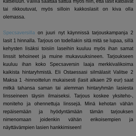
katseluun. Välillä saattaa sattua myös niin, että lasit katoavat
tai rikkoutuvat, myös silloin kakkoslasit on kiva olla
olemassa.
Specsaversilla
on juuri nyt käynnissä tarjouskampanja 2
lasit 1 hinnalla. Tarjous on todellakin sitä mitä se lupaa, sillä
kehysten lisäksi toisiin laseihin kuuluu myös ihan samat
linssit tehoineet ja muine mukavuuksineen. Tarjoukseen
kuuluu ihan koko Specsaversin laaja merkkivalikoima
kaikista hintaryhmistä. Eli Ostaessasi silmälasit Valitse 2
Maksa 1 -hinnoittelun mukaisesti (lasit alkaen 29 eur) saat
mitkä tahansa saman tai alemman hintaryhmän lasiesta
linsseineen täysin ilmaiseksi. Tarjous koskee yksiteho-,
moniteho ja ohennettuja linssejä. Minä kehotan vähän
repäisemään ja hyödyntämään tämän tarjouksen
nimenomaan joidenkin vähän erikoisempien ja
näyttävämpien lasien hankkimiseen!