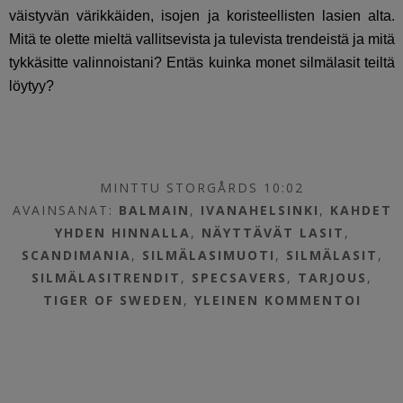
väistyvän värikkäiden, isojen ja koristeellisten lasien alta.
Mitä te olette mieltä vallitsevista ja tulevista trendeistä ja mitä
tykkäsitte valinnoistani? Entäs kuinka monet silmälasit teiltä
löytyy?
MINTTU STORGÅRDS 10:02
AVAINSANAT:
BALMAIN
,
IVANAHELSINKI
,
KAHDET
YHDEN HINNALLA
,
NÄYTTÄVÄT LASIT
,
SCANDIMANIA
,
SILMÄLASIMUOTI
,
SILMÄLASIT
,
SILMÄLASITRENDIT
,
SPECSAVERS
,
TARJOUS
,
TIGER OF SWEDEN
,
YLEINEN
KOMMENTOI