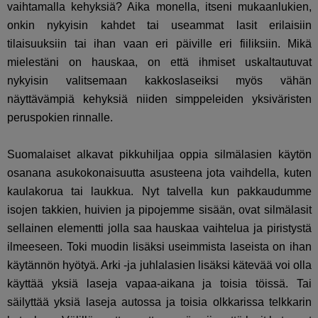
vaihtamalla kehyksiä? Aika monella, itseni mukaanlukien,
onkin nykyisin kahdet tai useammat lasit erilaisiin
tilaisuuksiin tai ihan vaan eri päiville eri fiiliksiin. Mikä
mielestäni on hauskaa, on että ihmiset uskaltautuvat
nykyisin valitsemaan kakkoslaseiksi myös vähän
näyttävämpiä kehyksiä niiden simppeleiden yksiväristen
peruspokien rinnalle.
Suomalaiset alkavat pikkuhiljaa oppia silmälasien käytön
osanana asukokonaisuutta asusteena jota vaihdella, kuten
kaulakorua tai laukkua. Nyt talvella kun pakkaudumme
isojen takkien, huivien ja pipojemme sisään, ovat silmälasit
sellainen elementti jolla saa hauskaa vaihtelua ja piristystä
ilmeeseen. Toki muodin lisäksi useimmista laseista on ihan
käytännön hyötyä. Arki -ja juhlalasien lisäksi kätevää voi olla
käyttää yksiä laseja vapaa-aikana ja toisia töissä. Tai
säilyttää yksiä laseja autossa ja toisia olkkarissa telkkarin