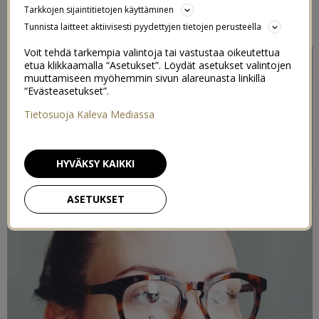
Tarkkojen sijaintitietojen käyttäminen
30/11/2017
Tunnista laitteet aktiivisesti pyydettyjen tietojen perusteella
Voit tehdä tarkempia valintoja tai vastustaa oikeutettua
etua klikkaamalla “Asetukset”. Löydät asetukset valintojen
muuttamiseen myöhemmin sivun alareunasta linkillä
“Evästeasetukset”.
Tietosuoja Kaleva Mediassa
HYVÄKSY KAIKKI
ASETUKSET