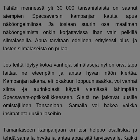
Tähän mennessä yli 30 000 tansanialaista on saanut
aiempien Specsaversin kampanjan kautta apua
näköongelmiinsa. Ja tosiaan suurin osa maailman
näköongelmista onkin korjattavissa ihan vain pelkillä
silmälaseilla. Apua tarvitaan edelleen, erityisesti plus -ja
lasten silmälaseista on pulaa.
Jos teiltä löytyy kotoa vanhoja silmälaseja nyt on oiva tapa
laittaa ne eteenpäin ja antaa hyvän näön kiertää.
Kampanjan aikana, eli lokakuun loppuun saakka, voi vanhat
silmä -ja aurinkolasit käydä viemässä lähimpään
Specsavers-optikkoliikkeeseen. Sieltä ne jatkavat uusille
omistajilleen Tansaniaan. Samalla voi hakea vaikka
insiraatiota uusiin laseihin.
Tämänlaiseen kampanjaan on tosi helppo osallistua ja
tehdä samalla hyvää ja antaa apua sitä tarvitsevalle. Kaikki