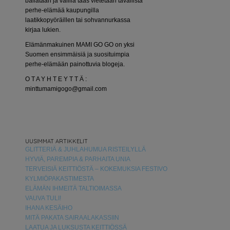
bailataan ja välillä taas vietetään tavallista
perhe-elämää kaupungilla
laatikkopyöräillen tai sohvannurkassa
kirjaa lukien.
Elämänmakuinen MAMI GO GO on yksi
Suomen ensimmäisiä ja suosituimpia
perhe-elämään painottuvia blogeja.
O T A Y H T E Y T T Ä :
minttumamigogo@gmail.com
UUSIMMAT ARTIKKELIT
GLITTERIÄ & JUHLAHUMUA RISTEILYLLÄ
HYVIÄ, PAREMPIA & PARHAITA UNIA
TERVEISIÄ KEITTIÖSTÄ – KOKEMUKSIA FESTIVO
KYLMIÖPAKASTIMESTA
ELÄMÄN IHMEITÄ TALTIOIMASSA
VAUVA TULI!
IHANA KESÄIHO
MITÄ PAKATA SAIRAALAKASSIIN
LAATUA JA LUKSUSTA KEITTIÖSSÄ