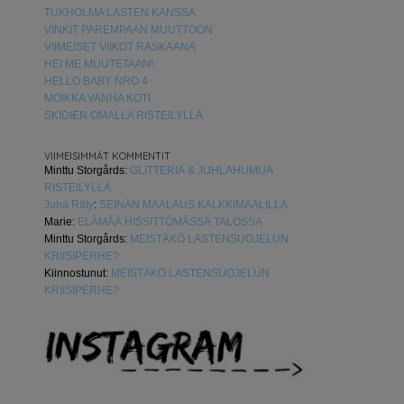
TUKHOLMA LASTEN KANSSA
VINKIT PAREMPAAN MUUTTOON
VIIMEISET VIIKOT RASKAANA
HEI ME MUUTETAAN!
HELLO BABY NRO 4
MOIKKA VANHA KOTI
SKIDIEN OMALLA RISTEILYLLÄ
VIIMEISIMMÄT KOMMENTIT
Minttu Storgårds
:
GLITTERIÄ & JUHLAHUMUA
RISTEILYLLÄ
Juha Räty
:
SEINÄN MAALAUS KALKKIMAALILLA
Marie
:
ELÄMÄÄ HISSITTÖMÄSSÄ TALOSSA
Minttu Storgårds
:
MEISTÄKÖ LASTENSUOJELUN
KRIISIPERHE?
Kiinnostunut
:
MEISTÄKÖ LASTENSUOJELUN
KRIISIPERHE?