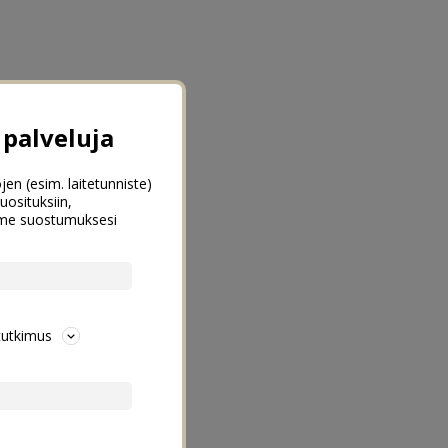
palveluja
jen (esim. laitetunniste)
uosituksiin,
emme suostumuksesi
tutkimus