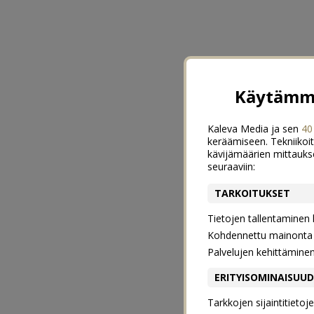
Käytämme
Kaleva Media ja sen
40
keräämiseen. Tekniikoit
kävijämäärien mittauks
seuraaviin:
TARKOITUKSET
Tietojen tallentaminen la
Kohdennettu mainonta j
Palvelujen kehittämine
ERITYISOMINAISUU
Tarkkojen sijaintitieto