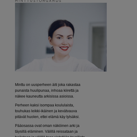
M I N T T U S T O R G Å R D S
Minttu on uusperheen äiti joka rakastaa
punaista huulipunaa, inhoaa kiirettä ja
näkee kauneutta arkisissa asioissa.
Perheen kaksi isompaa koululaista,
touhukas leikki-ikäinen ja kevätvauva
pitävät huolen, ettei elämä käy tylsäksi.
Pääosassa ovat oman näköinen arki ja
täysillä eläminen. Välillä reissataan ja