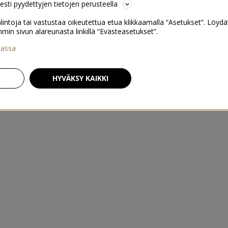
sesti pyydettyjen tietojen perusteella
lintoja tai vastustaa oikeutettua etua klikkaamalla “Asetukset”. Löydä
 sivun alareunasta linkillä “Evästeasetukset”.
iassa
HYVÄKSY KAIKKI