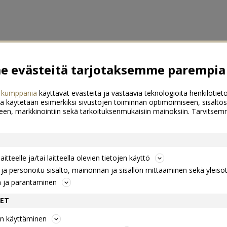
 evästeitä tarjotaksemme parempia 
 kumppania
käyttävät evästeitä ja vastaavia teknologioita henkilötieto
a käytetään esimerkiksi sivustojen toiminnan optimoimiseen, sisältös
een, markkinointiin sekä tarkoituksenmukaisiin mainoksiin. Tarvits
itteelle ja/tai laitteella olevien tietojen käyttö
a personoitu sisältö, mainonnan ja sisällön mittaaminen sekä yleisö
n ja parantaminen
DET
jen käyttäminen