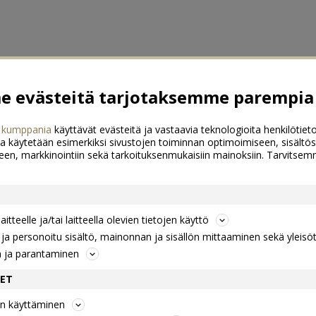
 evästeitä tarjotaksemme parempia 
 kumppania
käyttävät evästeitä ja vastaavia teknologioita henkilötieto
a käytetään esimerkiksi sivustojen toiminnan optimoimiseen, sisältös
een, markkinointiin sekä tarkoituksenmukaisiin mainoksiin. Tarvits
itteelle ja/tai laitteella olevien tietojen käyttö
a personoitu sisältö, mainonnan ja sisällön mittaaminen sekä yleisö
n ja parantaminen
DET
jen käyttäminen