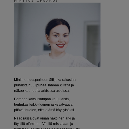
M I N T T U S T O R G Å R D S
Minttu on uusperheen äiti joka rakastaa
punaista huulipunaa, inhoaa kiirettä ja
näkee kauneutta arkisissa asioissa.
Perheen kaksi isompaa koululaista,
touhukas leikki-ikäinen ja kevätvauva
pitävät huolen, ettei elämä käy tylsäksi.
Pääosassa ovat oman näköinen arki ja
täysillä eläminen. Välillä reissataan ja