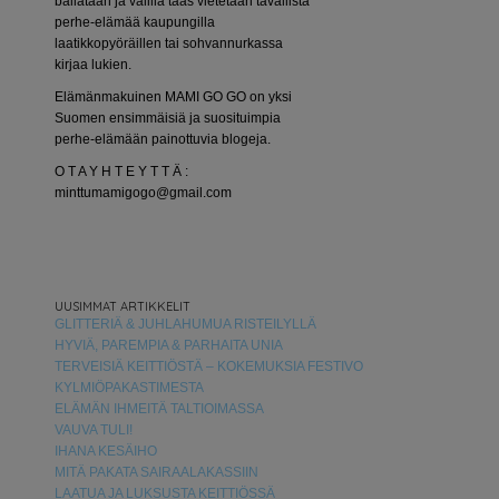
bailataan ja välillä taas vietetään tavallista
perhe-elämää kaupungilla
laatikkopyöräillen tai sohvannurkassa
kirjaa lukien.
Elämänmakuinen MAMI GO GO on yksi
Suomen ensimmäisiä ja suosituimpia
perhe-elämään painottuvia blogeja.
O T A Y H T E Y T T Ä :
minttumamigogo@gmail.com
UUSIMMAT ARTIKKELIT
GLITTERIÄ & JUHLAHUMUA RISTEILYLLÄ
HYVIÄ, PAREMPIA & PARHAITA UNIA
TERVEISIÄ KEITTIÖSTÄ – KOKEMUKSIA FESTIVO
KYLMIÖPAKASTIMESTA
ELÄMÄN IHMEITÄ TALTIOIMASSA
VAUVA TULI!
IHANA KESÄIHO
MITÄ PAKATA SAIRAALAKASSIIN
LAATUA JA LUKSUSTA KEITTIÖSSÄ