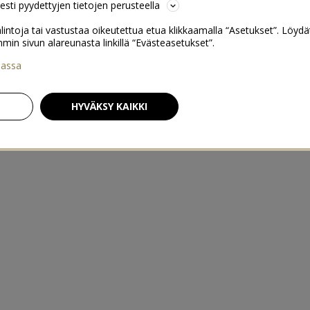
sesti pyydettyjen tietojen perusteella
lintoja tai vastustaa oikeutettua etua klikkaamalla “Asetukset”. Löydä
 sivun alareunasta linkillä “Evästeasetukset”.
iassa
HYVÄKSY KAIKKI