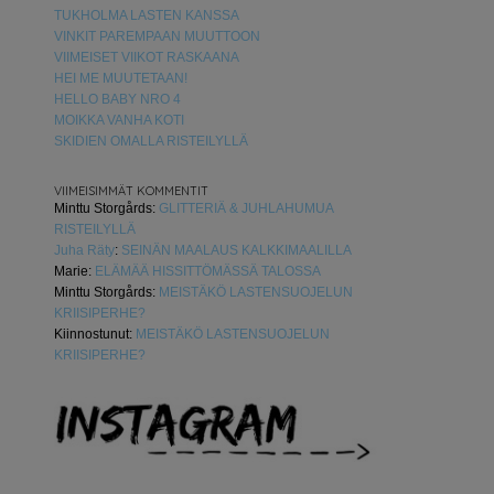
TUKHOLMA LASTEN KANSSA
VINKIT PAREMPAAN MUUTTOON
VIIMEISET VIIKOT RASKAANA
HEI ME MUUTETAAN!
HELLO BABY NRO 4
MOIKKA VANHA KOTI
SKIDIEN OMALLA RISTEILYLLÄ
VIIMEISIMMÄT KOMMENTIT
Minttu Storgårds
:
GLITTERIÄ & JUHLAHUMUA
RISTEILYLLÄ
Juha Räty
:
SEINÄN MAALAUS KALKKIMAALILLA
Marie
:
ELÄMÄÄ HISSITTÖMÄSSÄ TALOSSA
Minttu Storgårds
:
MEISTÄKÖ LASTENSUOJELUN
KRIISIPERHE?
Kiinnostunut
:
MEISTÄKÖ LASTENSUOJELUN
KRIISIPERHE?