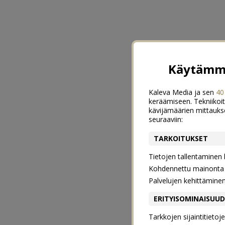
Käytämme
Kaleva Media ja sen
40
keräämiseen. Tekniikoit
kävijämäärien mittauks
seuraaviin:
TARKOITUKSET
Tietojen tallentaminen la
Kohdennettu mainonta j
Palvelujen kehittämine
ERITYISOMINAISUU
Tarkkojen sijaintitieto