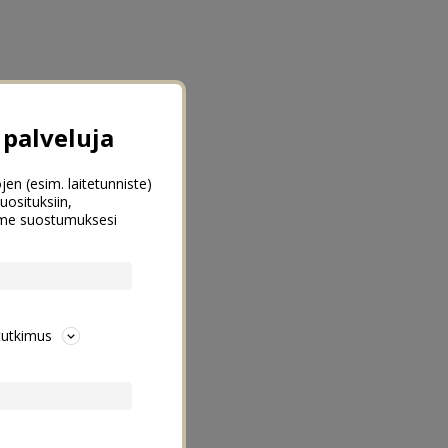
palveluja
jen (esim. laitetunniste)
uosituksiin,
emme suostumuksesi
tutkimus