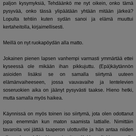
paljon kysymyksiä, Tehdäänkö me nyt oikein, onko tämä
pysyvää, onko tässä ylipäätään yhtään mitään järkeä?
Lopulta tehtiin kuten sydän sanoi ja elämä muuttui
kertaheitolla, kirjaimellisesti.
Meillä on nyt ruokapöydän alla matto.
Jokainen pienen lapsen vanhempi varmasti ymmärtää ettei
kyseessä ole mikään ihan pikkujuttu. (Epä)käytännön
asioiden lisäksi se on samalla siirtymä uuteen
elämänvaiheeseen, jossa vauvavaihe ja lentelevien
soseruokien aika on jäänyt pysyvästi taakse. Hieno hetki,
mutta samalla myös haikea.
Käynnissä on myös toinen iso siirtymä, jota olen odottanut
jopa enemmän kun maton saamista lattialle. Nimittäin
tavaroita voi jättää taaperon ulottuville ja hän antaa niiden