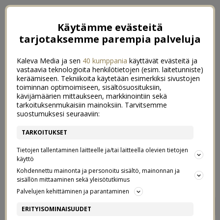
Käytämme evästeitä
tarjotaksemme parempia palveluja
Kaleva Media ja sen
40 kumppania
käyttävät evästeitä ja
vastaavia teknologioita henkilötietojen (esim. laitetunniste)
keräämiseen. Tekniikoita käytetään esimerkiksi sivustojen
toiminnan optimoimiseen, sisältösuosituksiin,
kävijämäärien mittaukseen, markkinointiin sekä
tarkoituksenmukaisiin mainoksiin. Tarvitsemme
suostumuksesi seuraaviin:
TARKOITUKSET
Tietojen tallentaminen laitteelle ja/tai laitteella olevien tietojen
käyttö
Kohdennettu mainonta ja personoitu sisältö, mainonnan ja
sisällön mittaaminen sekä yleisötutkimus
Palvelujen kehittäminen ja parantaminen
UUSI ELÄMÄNVAIHE ALKOI
2
ERITYISOMINAISUUDET
20/10/2020