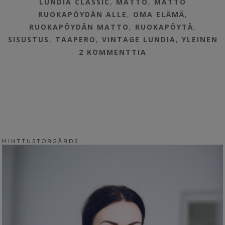
LUNDIA CLASSIC
,
MATTO
,
MATTO
RUOKAPÖYDÄN ALLE
,
OMA ELÄMÄ
,
RUOKAPÖYDÄN MATTO
,
RUOKAPÖYTÄ
,
SISUSTUS
,
TAAPERO
,
VINTAGE LUNDIA
,
YLEINEN
2 KOMMENTTIA
M I N T T U S T O R G Å R D S