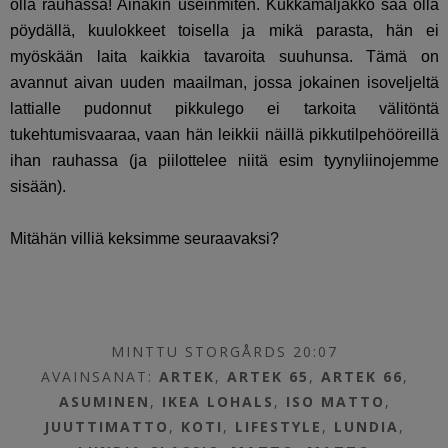
olla rauhassa! Ainakin useinmiten. Kukkamaljakko saa olla
pöydällä, kuulokkeet toisella ja mikä parasta, hän ei
myöskään laita kaikkia tavaroita suuhunsa. Tämä on
avannut aivan uuden maailman, jossa jokainen isoveljeltä
lattialle pudonnut pikkulego ei tarkoita välitöntä
tukehtumisvaaraa, vaan hän leikkii näillä pikkutilpehööreillä
ihan rauhassa (ja piilottelee niitä esim tyynyliinojemme
sisään).
Mitähän villiä keksimme seuraavaksi?
MINTTU STORGÅRDS 20:07
AVAINSANAT:
ARTEK
,
ARTEK 65
,
ARTEK 66
,
ASUMINEN
,
IKEA LOHALS
,
ISO MATTO
,
JUUTTIMATTO
,
KOTI
,
LIFESTYLE
,
LUNDIA
,