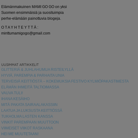
Elämänmakuinen MAMI GO GO on yksi
Suomen ensimmäisiä ja suosituimpia
perhe-elämään painottuvia blogeja.
O T A Y H T E Y T T Ä :
minttumamigogo@gmail.com
UUSIMMAT ARTIKKELIT
GLITTERIÄ & JUHLAHUMUA RISTEILYLLÄ
HYVIÄ, PAREMPIA & PARHAITA UNIA
TERVEISIÄ KEITTIÖSTÄ – KOKEMUKSIA FESTIVO KYLMIÖPAKASTIMESTA
ELÄMÄN IHMEITÄ TALTIOIMASSA
VAUVA TULI!
IHANA KESÄIHO
MITÄ PAKATA SAIRAALAKASSIIN
LAATUA JA LUKSUSTA KEITTIÖSSÄ
TUKHOLMA LASTEN KANSSA
VINKIT PAREMPAAN MUUTTOON
VIIMEISET VIIKOT RASKAANA
HEI ME MUUTETAAN!