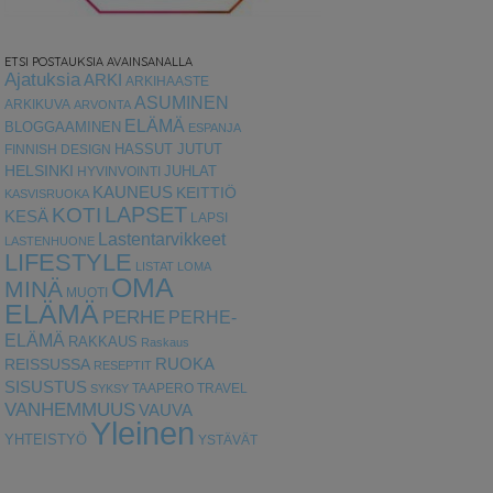
ETSI POSTAUKSIA AVAINSANALLA
Ajatuksia
ARKI
ARKIHAASTE
ASUMINEN
ARKIKUVA
ARVONTA
ELÄMÄ
BLOGGAAMINEN
ESPANJA
HASSUT JUTUT
FINNISH DESIGN
HELSINKI
HYVINVOINTI
JUHLAT
KAUNEUS
KEITTIÖ
KASVISRUOKA
LAPSET
KOTI
KESÄ
LAPSI
Lastentarvikkeet
LASTENHUONE
LIFESTYLE
LISTAT
LOMA
OMA
MINÄ
MUOTI
ELÄMÄ
PERHE
PERHE-
ELÄMÄ
RAKKAUS
Raskaus
RUOKA
REISSUSSA
RESEPTIT
SISUSTUS
TAAPERO
TRAVEL
SYKSY
VANHEMMUUS
VAUVA
Yleinen
YHTEISTYÖ
YSTÄVÄT