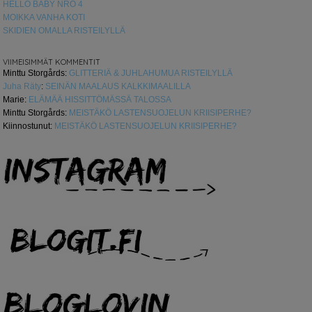
HELLO BABY NRO 4
MOIKKA VANHA KOTI
SKIDIEN OMALLA RISTEILYLLÄ
VIIMEISIMMÄT KOMMENTIT
Minttu Storgårds
:
GLITTERIÄ & JUHLAHUMUA RISTEILYLLÄ
Juha Räty
:
SEINÄN MAALAUS KALKKIMAALILLA
Marie
:
ELÄMÄÄ HISSITTÖMÄSSÄ TALOSSA
Minttu Storgårds
:
MEISTÄKÖ LASTENSUOJELUN KRIISIPERHE?
Kiinnostunut
:
MEISTÄKÖ LASTENSUOJELUN KRIISIPERHE?