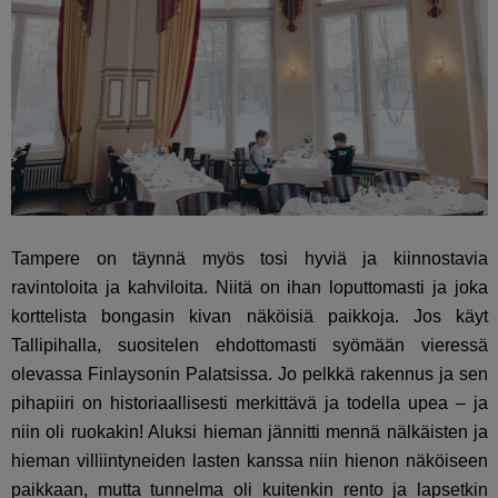
Tampere on täynnä myös tosi hyviä ja kiinnostavia
ravintoloita ja kahviloita. Niitä on ihan loputtomasti ja joka
korttelista bongasin kivan näköisiä paikkoja. Jos käyt
Tallipihalla, suositelen ehdottomasti syömään vieressä
olevassa Finlaysonin Palatsissa. Jo pelkkä rakennus ja sen
pihapiiri on historiaallisesti merkittävä ja todella upea – ja
niin oli ruokakin! Aluksi hieman jännitti mennä nälkäisten ja
hieman villiintyneiden lasten kanssa niin hienon näköiseen
paikkaan, mutta tunnelma oli kuitenkin rento ja lapsetkin