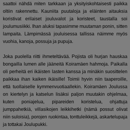
saattoi nähdä miten tarkkaan ja yksityiskohtaisesti paikka
oltiin rakennettu. Kauniita puutaloja ja eläinten aitauksia
koristivat erilaiset jouluvalot ja koristeet, taustalla soi
joulumusiikki. Ihan aluksi tapasimme muutaman ponin, sitten
lampaita. Lämpimässä jouluisessa tallissa näimme myös
vuohia, kanoja, possuja ja pupuja.
Joka puolella riitti ihmeteltävää. Pojista oli hurjan hauskaa
bongailla lumen alle jääneitä Koiramäen hahmoja. Paikalla
oli perheitä eri ikäisten lasten kanssa ja minäkin suosittelen
paikkaa ihan kaiken ikäisille! Toimii hyvin niin taaperoille,
että tuollaiselle kymmenvuotiaallekin. Koiramäen Joulussa
on kiertelyn ja katselun lisäksi paljon muutakin ohjelmaa,
kuten poniajelua, pipareiden koristelua, ohjattuja
jumppahetkiä, villasikojen leikkihetki (nämä possut olivat
niin suloisia), porojen ruokintaa, tonttuleikkejä, askartelupaja
ja tottakai Joulupukki.