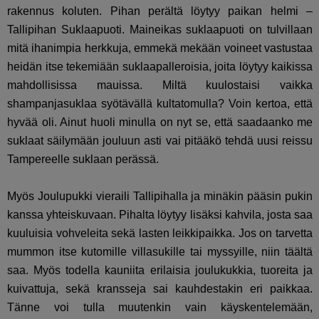
rakennus koluten. Pihan perältä löytyy paikan helmi –
Tallipihan Suklaapuoti. Maineikas suklaapuoti on tulvillaan
mitä ihanimpia herkkuja, emmekä mekään voineet vastustaa
heidän itse tekemiään suklaapalleroisia, joita löytyy kaikissa
mahdollisissa mauissa. Miltä kuulostaisi vaikka
shampanjasuklaa syötävällä kultatomulla? Voin kertoa, että
hyvää oli. Ainut huoli minulla on nyt se, että saadaanko me
suklaat säilymään jouluun asti vai pitääkö tehdä uusi reissu
Tampereelle suklaan perässä.
Myös Joulupukki vieraili Tallipihalla ja minäkin pääsin pukin
kanssa yhteiskuvaan. Pihalta löytyy lisäksi kahvila, josta saa
kuuluisia vohveleita sekä lasten leikkipaikka. Jos on tarvetta
mummon itse kutomille villasukille tai myssyille, niin täältä
saa. Myös todella kauniita erilaisia joulukukkia, tuoreita ja
kuivattuja, sekä kransseja sai kauhdestakin eri paikkaa.
Tänne voi tulla muutenkin vain käyskentelemään,