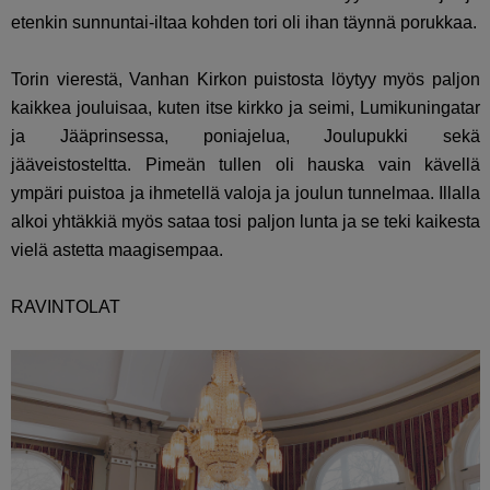
etenkin sunnuntai-iltaa kohden tori oli ihan täynnä porukkaa.
Torin vierestä, Vanhan Kirkon puistosta löytyy myös paljon
kaikkea jouluisaa, kuten itse kirkko ja seimi, Lumikuningatar
ja Jääprinsessa, poniajelua, Joulupukki sekä
jääveistosteltta. Pimeän tullen oli hauska vain kävellä
ympäri puistoa ja ihmetellä valoja ja joulun tunnelmaa. Illalla
alkoi yhtäkkiä myös sataa tosi paljon lunta ja se teki kaikesta
vielä astetta maagisempaa.
RAVINTOLAT