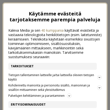
Käytämme evästeitä
tarjotaksemme parempia palveluja
Kaleva Media ja sen
40 kumppania
käyttävät evästeitä ja
vastaavia teknologioita henkilötietojen (esim. laitetunniste)
keräämiseen. Tekniikoita käytetään esimerkiksi sivustojen
toiminnan optimoimiseen, sisältösuosituksiin,
kävijämäärien mittaukseen, markkinointiin sekä
tarkoituksenmukaisiin mainoksiin. Tarvitsemme
suostumuksesi seuraaviin:
TARKOITUKSET
Tietojen tallentaminen laitteelle ja/tai laitteella olevien tietojen
käyttö
Kohdennettu mainonta ja personoitu sisältö, mainonnan ja
sisällön mittaaminen sekä yleisötutkimus
Palvelujen kehittäminen ja parantaminen
JOULUTUNNELMAA
2
ERITYISOMINAISUUDET
TAMPEREELLA