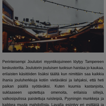
Perinteisempi Joulutori myyntikojuineen löytyy Tampereen
keskustorilta. Joulutorin jouluisen tuoksun haistaa jo kaukaa,
erilaisten käsitöiden lisäksi täältä kun nimittäin saa kaikkia
ihania jouluherkkuja kotiin vietäväksi ja lahjaksi, että heti
paikan päällä syötäväksi. Kuten kuumia kastanjoita,
suklaaseen upotettuja omenoita, erilaisia sillejä,
valkosipulissa paistettuja ruisleipiä, Pyyningin munkkeja ja
kaikkea muuta mahdollista. Lavalla esiintyy eri esittäjiä ja