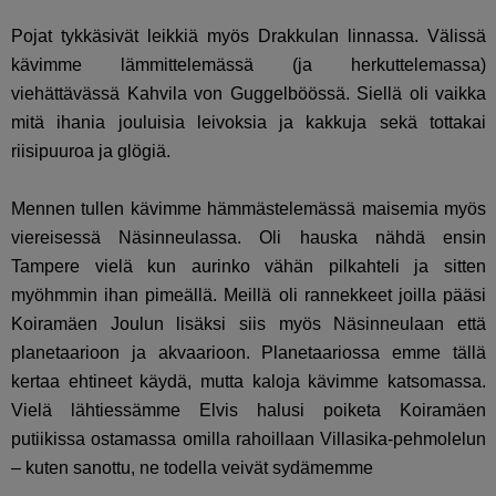
Pojat tykkäsivät leikkiä myös Drakkulan linnassa. Välissä
kävimme lämmittelemässä (ja herkuttelemassa)
viehättävässä Kahvila von Guggelböössä. Siellä oli vaikka
mitä ihania jouluisia leivoksia ja kakkuja sekä tottakai
riisipuuroa ja glögiä.
Mennen tullen kävimme hämmästelemässä maisemia myös
viereisessä Näsinneulassa. Oli hauska nähdä ensin
Tampere vielä kun aurinko vähän pilkahteli ja sitten
myöhmmin ihan pimeällä. Meillä oli rannekkeet joilla pääsi
Koiramäen Joulun lisäksi siis myös Näsinneulaan että
planetaarioon ja akvaarioon. Planetaariossa emme tällä
kertaa ehtineet käydä, mutta kaloja kävimme katsomassa.
Vielä lähtiessämme Elvis halusi poiketa Koiramäen
putiikissa ostamassa omilla rahoillaan Villasika-pehmolelun
– kuten sanottu, ne todella veivät sydämemme