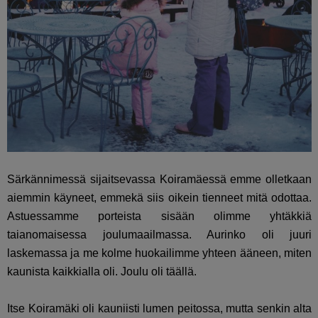
Särkännimessä sijaitsevassa Koiramäessä emme olletkaan
aiemmin käyneet, emmekä siis oikein tienneet mitä odottaa.
Astuessamme porteista sisään olimme yhtäkkiä
taianomaisessa joulumaailmassa. Aurinko oli juuri
laskemassa ja me kolme huokailimme yhteen ääneen, miten
kaunista kaikkialla oli. Joulu oli täällä.
Itse Koiramäki oli kauniisti lumen peitossa, mutta senkin alta