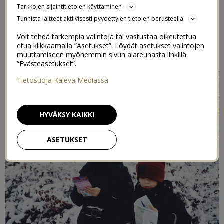
Tarkkojen sijaintitietojen käyttäminen
3/12/2019
Tunnista laitteet aktiivisesti pyydettyjen tietojen perusteella
Voit tehdä tarkempia valintoja tai vastustaa oikeutettua
Postaus on toteutettu kaupallisessa yhteisyössä
Visit
etua klikkaamalla “Asetukset”. Löydät asetukset valintojen
Tampere
,
Joulu Tampere
ja Indieplacen kanssa
muuttamiseen myöhemmin sivun alareunasta linkillä
“Evästeasetukset”.
Tietosuoja Kaleva Mediassa
HYVÄKSY KAIKKI
ASETUKSET