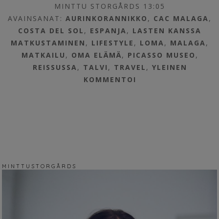
MINTTU STORGÅRDS 13:05
AVAINSANAT:
AURINKORANNIKKO
,
CAC MALAGA
,
COSTA DEL SOL
,
ESPANJA
,
LASTEN KANSSA
MATKUSTAMINEN
,
LIFESTYLE
,
LOMA
,
MALAGA
,
MATKAILU
,
OMA ELÄMÄ
,
PICASSO MUSEO
,
REISSUSSA
,
TALVI
,
TRAVEL
,
YLEINEN
KOMMENTOI
M I N T T U S T O R G Å R D S