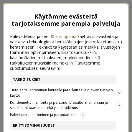
Käytämme evästeitä
tarjotaksemme parempia palveluja
Kaleva Media ja sen
40 kumppania
käyttävät evästeitä ja
vastaavia teknologioita henkilötietojen (esim. laitetunniste)
keräämiseen. Tekniikoita käytetään esimerkiksi sivustojen
toiminnan optimoimiseen, sisältösuosituksiin,
kävijämäärien mittaukseen, markkinointiin sekä
tarkoituksenmukaisiin mainoksiin. Tarvitsemme
suostumuksesi seuraaviin:
TARKOITUKSET
Tietojen tallentaminen laitteelle ja/tai laitteella olevien tietojen
käyttö
Kohdennettu mainonta ja personoitu sisältö, mainonnan ja
sisällön mittaaminen sekä yleisötutkimus
Palvelujen kehittäminen ja parantaminen
MÄ MEEN MALAGAAN, TAI
0
ERITYISOMINAISUUDET
MIHIN VAAN