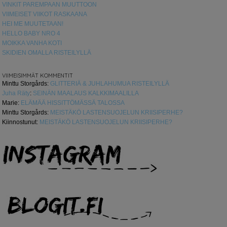
VINKIT PAREMPAAN MUUTTOON
VIIMEISET VIIKOT RASKAANA
HEI ME MUUTETAAN!
HELLO BABY NRO 4
MOIKKA VANHA KOTI
SKIDIEN OMALLA RISTEILYLLÄ
VIIMEISIMMÄT KOMMENTIT
Minttu Storgårds
:
GLITTERIÄ & JUHLAHUMUA RISTEILYLLÄ
Juha Räty
:
SEINÄN MAALAUS KALKKIMAALILLA
Marie
:
ELÄMÄÄ HISSITTÖMÄSSÄ TALOSSA
Minttu Storgårds
:
MEISTÄKÖ LASTENSUOJELUN KRIISIPERHE?
Kiinnostunut
:
MEISTÄKÖ LASTENSUOJELUN KRIISIPERHE?