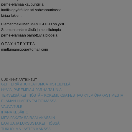
perhe-elämää kaupungilla
laatikkopyöräillen tai sohvannurkassa
kirjaa lukien.
Elämänmakuinen MAMI GO GO on yksi
Suomen ensimmäisiä ja suosituimpia
perhe-elämään painottuvia blogeja.
O T A Y H T E Y T T Ä :
minttumamigogo@gmail.com
UUSIMMAT ARTIKKELIT
GLITTERIÄ & JUHLAHUMUA RISTEILYLLÄ
HYVIÄ, PAREMPIA & PARHAITA UNIA
TERVEISIÄ KEITTIÖSTÄ – KOKEMUKSIA FESTIVO KYLMIÖPAKASTIMESTA
ELÄMÄN IHMEITÄ TALTIOIMASSA
VAUVA TULI!
IHANA KESÄIHO
MITÄ PAKATA SAIRAALAKASSIIN
LAATUA JA LUKSUSTA KEITTIÖSSÄ
TUKHOLMA LASTEN KANSSA