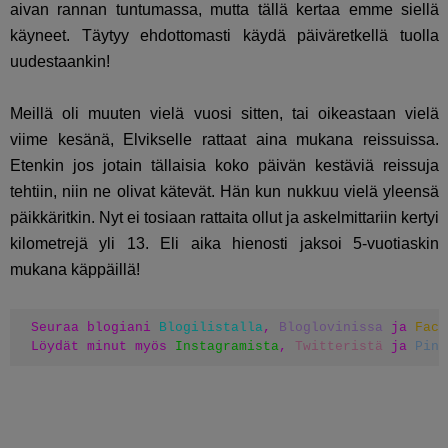
aivan rannan tuntumassa, mutta tällä kertaa emme siellä
käyneet. Täytyy ehdottomasti käydä päiväretkellä tuolla
uudestaankin!
Meillä oli muuten vielä vuosi sitten, tai oikeastaan vielä
viime kesänä, Elvikselle rattaat aina mukana reissuissa.
Etenkin jos jotain tällaisia koko päivän kestäviä reissuja
tehtiin, niin ne olivat kätevät. Hän kun nukkuu vielä yleensä
päikkäritkin. Nyt ei tosiaan rattaita ollut ja askelmittariin kertyi
kilometrejä yli 13. Eli aika hienosti jaksoi 5-vuotiaskin
mukana käppäillä!
Seuraa blogiani 
Blogilistalla
, 
Bloglovinissa
 ja 
Face
Löydät minut myös 
Instagramista
, 
Twitteristä
 ja 
Pint