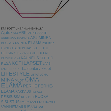
ETSI POSTAUKSIA AVAINSANALLA
Ajatuksia
ARKI
ARKIHAASTE
ASUMINEN
ARKIKUVA
ARVONTA
ELÄMÄ
BLOGGAAMINEN
ESPANJA
HASSUT JUTUT
FINNISH DESIGN
HELSINKI
HYVINVOINTI
JUHLAT
KAUNEUS
KEITTIÖ
KASVISRUOKA
LAPSET
KOTI
KESÄ
LAPSI
Lastentarvikkeet
LASTENHUONE
LIFESTYLE
LISTAT
LOMA
OMA
MINÄ
MUOTI
ELÄMÄ
PERHE
PERHE-
ELÄMÄ
RAKKAUS
Raskaus
RUOKA
REISSUSSA
RESEPTIT
SISUSTUS
TAAPERO
TRAVEL
SYKSY
VANHEMMUUS
VAUVA