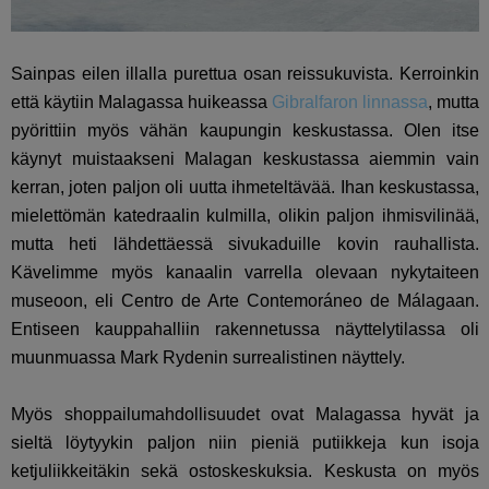
Sainpas eilen illalla purettua osan reissukuvista. Kerroinkin
että käytiin Malagassa huikeassa
Gibralfaron linnassa
, mutta
pyörittiin myös vähän kaupungin keskustassa. Olen itse
käynyt muistaakseni Malagan keskustassa aiemmin vain
kerran, joten paljon oli uutta ihmeteltävää. Ihan keskustassa,
mielettömän
katedraalin kulmilla, olikin paljon ihmisvilinää,
mutta heti lähdettäessä sivukaduille kovin rauhallista.
Kävelimme myös kanaalin varrella olevaan nykytaiteen
museoon, eli Centro de Arte Contemoráneo de Málagaan.
Entiseen kauppahalliin rakennetussa näyttelytilassa oli
muunmuassa Mark Rydenin surrealistinen näyttely.
Myös shoppailumahdollisuudet ovat Malagassa hyvät ja
sieltä löytyykin paljon niin pieniä putiikkeja kun isoja
ketjuliikkeitäkin sekä ostoskeskuksia. Keskusta on myös