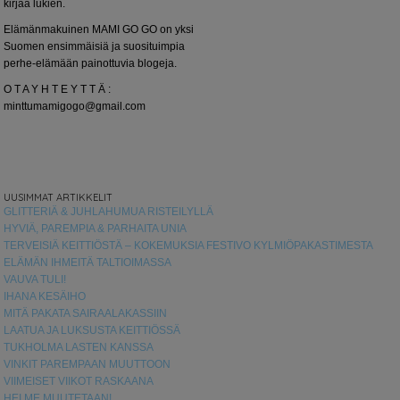
kirjaa lukien.
Elämänmakuinen MAMI GO GO on yksi
Suomen ensimmäisiä ja suosituimpia
perhe-elämään painottuvia blogeja.
O T A Y H T E Y T T Ä :
minttumamigogo@gmail.com
UUSIMMAT ARTIKKELIT
GLITTERIÄ & JUHLAHUMUA RISTEILYLLÄ
HYVIÄ, PAREMPIA & PARHAITA UNIA
TERVEISIÄ KEITTIÖSTÄ – KOKEMUKSIA FESTIVO KYLMIÖPAKASTIMESTA
ELÄMÄN IHMEITÄ TALTIOIMASSA
VAUVA TULI!
IHANA KESÄIHO
MITÄ PAKATA SAIRAALAKASSIIN
LAATUA JA LUKSUSTA KEITTIÖSSÄ
TUKHOLMA LASTEN KANSSA
VINKIT PAREMPAAN MUUTTOON
VIIMEISET VIIKOT RASKAANA
HEI ME MUUTETAAN!