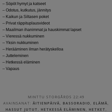
– Söpöt hymyt ja katseet
– Odotus, kutkutus, jännitys
– Kaikun ja Siltasen poket
– Privat räppituplausvideot
– Maailman ihanimmat ja hauskimmat lapset
– Vieressä nukkuminen
– Yksin nukkuminen
– Herääminen ilman herätyskelloa
– Jutteleminen
– Hetkessä eläminen
– Vapaus
MINTTU STORGÅRDS 22:49
AVAINSANAT:
ÄITIENPÄIVÄ
,
BASSORADIO
,
ELÄMÄ
,
HASSUT JUTUT
,
HETKESSÄ ELÄMINEN
,
HETKET
,