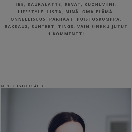
IBE
,
KAURALATTE
,
KEVÄT
,
KUOHUVIINI
,
LIFESTYLE
,
LISTA
,
MINÄ
,
OMA ELÄMÄ
,
ONNELLISUUS
,
PARHAAT
,
PUISTOSKUMPPA
,
RAKKAUS
,
SUHTEET
,
TINGS
,
VAIN SINKKU JUTUT
1 KOMMENTTI
M I N T T U S T O R G Å R D S