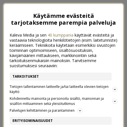
Käytämme evästeitä
tarjotaksemme parempia palveluja
Kaleva Media ja sen
40 kumppania
käyttävät evästeitä ja
vastaavia teknologioita henkilötietojen (esim. laitetunniste)
keräämiseen. Tekniikoita käytetään esimerkiksi sivustojen
toiminnan optimoimiseen, sisältösuosituksiin,
kävijämäärien mittaukseen, markkinointiin sekä
tarkoituksenmukaisiin mainoksiin. Tarvitsemme
suostumuksesi seuraaviin:
TARKOITUKSET
Tietojen tallentaminen laitteelle ja/tai laitteella olevien tietojen
käyttö
Kohdennettu mainonta ja personoitu sisältö, mainonnan ja
sisällön mittaaminen sekä yleisötutkimus
Palvelujen kehittäminen ja parantaminen
VIIKONLOPUN PARHAAT
1
ERITYISOMINAISUUDET
14/05/2017