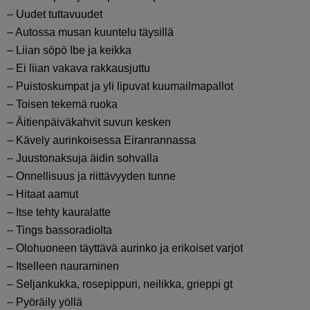
– Uudet tuttavuudet
– Autossa musan kuuntelu täysillä
– Liian söpö Ibe ja keikka
– Ei liian vakava rakkausjuttu
– Puistoskumpat ja yli lipuvat kuumailmapallot
– Toisen tekemä ruoka
– Äitienpäiväkahvit suvun kesken
– Kävely aurinkoisessa Eiranrannassa
– Juustonaksuja äidin sohvalla
– Onnellisuus ja riittävyyden tunne
– Hitaat aamut
– Itse tehty kauralatte
– Tings bassoradiolta
– Olohuoneen täyttävä aurinko ja erikoiset varjot
– Itselleen nauraminen
– Seljankukka, rosepippuri, neilikka, grieppi gt
– Pyöräily yöllä