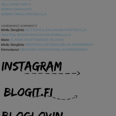
HELLO BABY NRO 4
MOIKKA VANHA KOTI
SKIDIEN OMALLA RISTEILYLLÄ
VIIMEISIMMÄT KOMMENTIT
Minttu Storgårds
:
GLITTERIÄ & JUHLAHUMUA RISTEILYLLÄ
Juha Räty
:
SEINÄN MAALAUS KALKKIMAALILLA
Marie
:
ELÄMÄÄ HISSITTÖMÄSSÄ TALOSSA
Minttu Storgårds
:
MEISTÄKÖ LASTENSUOJELUN KRIISIPERHE?
Kiinnostunut
:
MEISTÄKÖ LASTENSUOJELUN KRIISIPERHE?