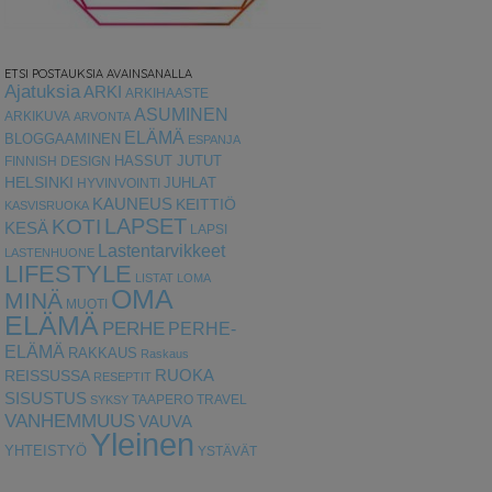
ETSI POSTAUKSIA AVAINSANALLA
Ajatuksia
ARKI
ARKIHAASTE
ASUMINEN
ARKIKUVA
ARVONTA
ELÄMÄ
BLOGGAAMINEN
ESPANJA
HASSUT JUTUT
FINNISH DESIGN
HELSINKI
HYVINVOINTI
JUHLAT
KAUNEUS
KEITTIÖ
KASVISRUOKA
LAPSET
KOTI
KESÄ
LAPSI
Lastentarvikkeet
LASTENHUONE
LIFESTYLE
LISTAT
LOMA
OMA
MINÄ
MUOTI
ELÄMÄ
PERHE
PERHE-
ELÄMÄ
RAKKAUS
Raskaus
RUOKA
REISSUSSA
RESEPTIT
SISUSTUS
TAAPERO
TRAVEL
SYKSY
VANHEMMUUS
VAUVA
Yleinen
YHTEISTYÖ
YSTÄVÄT