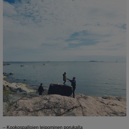
– Kookospallojen leipominen porukalla