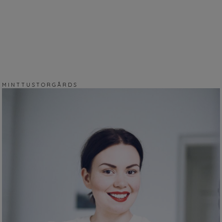
M I N T T U S T O R G Å R D S