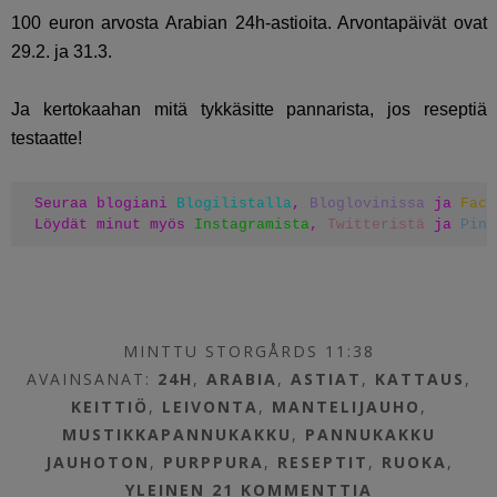
100 euron arvosta Arabian 24h-astioita. Arvontapäivät ovat
29.2. ja 31.3.
Ja kertokaahan mitä tykkäsitte pannarista, jos reseptiä
testaatte!
Seuraa blogiani 
Blogilistalla
, 
Bloglovinissa
 ja 
Face
Löydät minut myös 
Instagramista
, 
Twitteristä
 ja 
Pint
MINTTU STORGÅRDS 11:38
AVAINSANAT:
24H
,
ARABIA
,
ASTIAT
,
KATTAUS
,
KEITTIÖ
,
LEIVONTA
,
MANTELIJAUHO
,
MUSTIKKAPANNUKAKKU
,
PANNUKAKKU
JAUHOTON
,
PURPPURA
,
RESEPTIT
,
RUOKA
,
YLEINEN
21 KOMMENTTIA