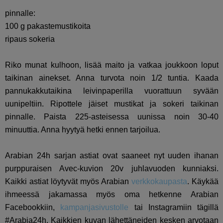
pinnalle:
100 g pakastemustikoita
ripaus sokeria
Riko munat kulhoon, lisää maito ja vatkaa joukkoon loput
taikinan ainekset. Anna turvota noin 1/2 tuntia. Kaada
pannukakkutaikina leivinpaperilla vuorattuun syvään
uunipeltiin. Ripottele jäiset mustikat ja sokeri taikinan
pinnalle. Paista 225-asteisessa uunissa noin 30-40
minuuttia. Anna hyytyä hetki ennen tarjoilua.
Arabian 24h sarjan astiat ovat saaneet nyt uuden ihanan
purppuraisen Avec-kuvion 20v juhlavuoden kunniaksi.
Kaikki astiat löytyvät myös Arabian
verkkokaupasta
. Käykää
ihmeessä jakamassa myös oma hetkenne Arabian
Facebookkiin,
kampanjasivustolle
tai Instagramiin tägillä
#Arabia24h. Kaikkien kuvan lähettäneiden kesken arvotaan