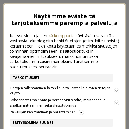
Käytämme evästeitä
tarjotaksemme parempia palveluja
Kaleva Media ja sen
40 kumppania
käyttävät evästeitä ja
vastaavia teknologioita henkilötietojen (esim. laitetunniste)
keräämiseen. Tekniikoita käytetään esimerkiksi sivustojen
toiminnan optimoimiseen, sisältösuosituksiin,
kävijämäärien mittaukseen, markkinointiin sekä
tarkoituksenmukaisiin mainoksiin. Tarvitsemme
suostumuksesi seuraaviin:
TARKOITUKSET
Tietojen tallentaminen laitteelle ja/tai laitteella olevien tietojen
käyttö
Kohdennettu mainonta ja personoitu sisältö, mainonnan ja
sisällön mittaaminen sekä yleisötutkimus
Palvelujen kehittäminen ja parantaminen
KOOKOKSELLA JA
21
ERITYISOMINAISUUDET
KARDEMUMMALLA