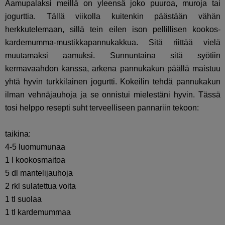
Aamupalaksi meillä on yleensä joko puuroa, muroja tai
jogurttia. Tällä viikolla kuitenkin päästään vähän
herkkutelemaan, sillä tein eilen ison pellillisen kookos-
kardemumma-mustikkapannukakkua. Sitä riittää vielä
muutamaksi aamuksi. Sunnuntaina sitä syötiin
kermavaahdon kanssa, arkena pannukakun päällä maistuu
yhtä hyvin turkkilainen jogurtti. Kokeilin tehdä pannukakun
ilman vehnäjauhoja ja se onnistui mielestäni hyvin. Tässä
tosi helppo resepti suht terveelliseen pannariin tekoon:
taikina:
4-5 luomumunaa
1 l kookosmaitoa
5 dl mantelijauhoja
2 rkl sulatettua voita
1 tl suolaa
1 tl kardemummaa