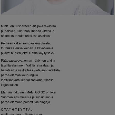
Minttu on uusperheen äiti joka rakastaa
punaista huulipunaa, inhoaa kiirettä ja
näkee kauneutta arkisissa asioissa.
Perheen kaksi isompaa koululaista,
touhukas leikki-ikäinen ja kevätvauva
pitävät huolen, ettei elämä käy tylsäksi.
Pääosassa ovat oman näköinen arki ja
täysillä eläminen. Välillä reissataan ja
bailataan ja välillä taas vietetään tavallista
perhe-elämää kaupungilla
laatikkopyöräillen tai sohvannurkassa
kirjaa lukien.
Elämänmakuinen MAMI GO GO on yksi
Suomen ensimmäisiä ja suosituimpia
perhe-elämään painottuvia blogeja.
O T A Y H T E Y T T Ä :
minttumamigogo@gmail.com