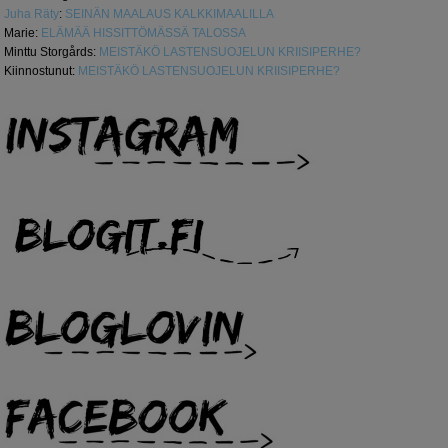
Juha Räty
:
SEINÄN MAALAUS KALKKIMAALILLA
Marie
:
ELÄMÄÄ HISSITTÖMÄSSÄ TALOSSA
Minttu Storgårds
:
MEISTÄKÖ LASTENSUOJELUN KRIISIPERHE?
Kiinnostunut
:
MEISTÄKÖ LASTENSUOJELUN KRIISIPERHE?