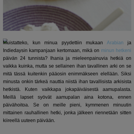
Muistatteko, kun minua pyydettiin mukaan
Arabian
ja
Indiedaysin kampanjaan kertomaan, mikä on
minun hetkeni
päivän 24 tunnista? Ihania ja mieleenpainuvia hetkiä on
vaikka kuinka, mutta se sellainen ihan tavallinen arki on se
mitä tässä kuitenkin pääosin enimmäkseen elellään. Siksi
minusta onkin tärkeä nauttia niistä ihan tavallisista arkisista
hetkistä. Kuten vaikkapa jokapäiväisestä aamupalasta.
Meillä lapset syövät aamupalan aina kotona, ennen
päivähoitoa. Se on meille pieni, kymmenen minuutin
mittainen rauhallinen hetki, jonka jälkeen riennetään sitten
kiireellä uuteen päivään.