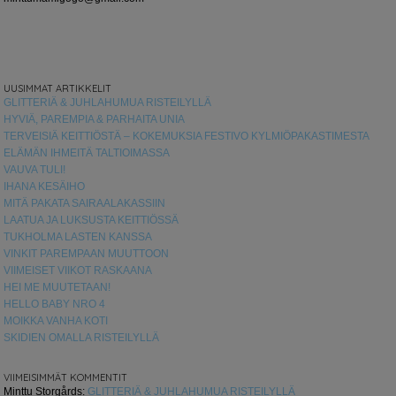
UUSIMMAT ARTIKKELIT
GLITTERIÄ & JUHLAHUMUA RISTEILYLLÄ
HYVIÄ, PAREMPIA & PARHAITA UNIA
TERVEISIÄ KEITTIÖSTÄ – KOKEMUKSIA FESTIVO KYLMIÖPAKASTIMESTA
ELÄMÄN IHMEITÄ TALTIOIMASSA
VAUVA TULI!
IHANA KESÄIHO
MITÄ PAKATA SAIRAALAKASSIIN
LAATUA JA LUKSUSTA KEITTIÖSSÄ
TUKHOLMA LASTEN KANSSA
VINKIT PAREMPAAN MUUTTOON
VIIMEISET VIIKOT RASKAANA
HEI ME MUUTETAAN!
HELLO BABY NRO 4
MOIKKA VANHA KOTI
SKIDIEN OMALLA RISTEILYLLÄ
VIIMEISIMMÄT KOMMENTIT
Minttu Storgårds
:
GLITTERIÄ & JUHLAHUMUA RISTEILYLLÄ