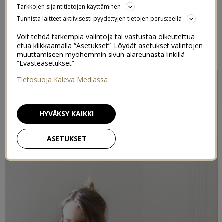
Tarkkojen sijaintitietojen käyttäminen
MAUSTETTU
Tunnista laitteet aktiivisesti pyydettyjen tietojen perusteella
MUSTIKKAPANNUKAKKU
Voit tehdä tarkempia valintoja tai vastustaa oikeutettua
etua klikkaamalla “Asetukset”. Löydät asetukset valintojen
29/02/2016
muuttamiseen myöhemmin sivun alareunasta linkillä
“Evästeasetukset”.
Tietosuoja Kaleva Mediassa
HYVÄKSY KAIKKI
ASETUKSET