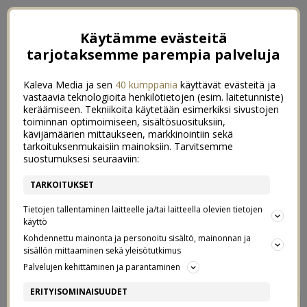
Käytämme evästeitä
tarjotaksemme parempia palveluja
Kaleva Media ja sen
40 kumppania
käyttävät evästeitä ja
vastaavia teknologioita henkilötietojen (esim. laitetunniste)
keräämiseen. Tekniikoita käytetään esimerkiksi sivustojen
toiminnan optimoimiseen, sisältösuosituksiin,
kävijämäärien mittaukseen, markkinointiin sekä
tarkoituksenmukaisiin mainoksiin. Tarvitsemme
suostumuksesi seuraaviin:
TARKOITUKSET
Tietojen tallentaminen laitteelle ja/tai laitteella olevien tietojen
käyttö
Kohdennettu mainonta ja personoitu sisältö, mainonnan ja
sisällön mittaaminen sekä yleisötutkimus
←
ALLA VAAHTERAPUUN
VIELÄ VÄHÄN BLONDIMPI
→
Palvelujen kehittäminen ja parantaminen
OLLAAN NYT VÄHÄN TÄLLEE
ERITYISOMINAISUUDET
6