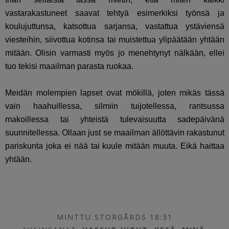
vastarakastuneet saavat tehtyä esimerkiksi työnsä ja
koulujuttunsa, katsottua sarjansa, vastattua ystäviensä
viesteihin, siivottua kotinsa tai muistettua ylipäätään yhtään
mitään. Olisin varmasti myös jo menehtynyt nälkään, ellei
tuo tekisi maailman parasta ruokaa.
Meidän molempien lapset ovat mökillä, joten mikäs tässä
vain haahuillessa, silmiin tuijotellessa, rantsussa
makoillessa tai yhteistä tulevaisuutta sadepäivänä
suunnitellessa. Ollaan just se maailman ällöttävin rakastunut
pariskunta joka ei nää tai kuule mitään muuta. Eikä haittaa
yhtään.
MINTTU STORGÅRDS 18:31