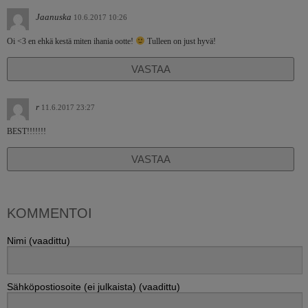
Jaanuska
10.6.2017 10:26
Oi <3 en ehkä kestä miten ihania ootte!
Tulleen on just hyvä!
VASTAA
r
11.6.2017 23:27
BEST!!!!!!!
VASTAA
KOMMENTOI
Nimi (vaadittu)
Sähköpostiosoite (ei julkaista) (vaadittu)