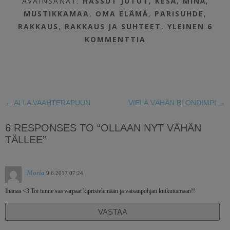
AVAINSANAT:
HASSUT JUTUT
,
KESÄ
,
MINÄ
,
MUSTIKKAMAA
,
OMA ELÄMÄ
,
PARISUHDE
,
RAKKAUS
,
RAKKAUS JA SUHTEET
,
YLEINEN
6
KOMMENTTIA
←
ALLA VAAHTERAPUUN
VIELÄ VÄHÄN BLONDIMPI
→
6 RESPONSES TO “OLLAAN NYT VÄHÄN
TÄLLEE”
Maria
9.6.2017 07:24
Ihanaa <3 Toi tunne saa varpaat kipristelemään ja vatsanpohjan kutkuttamaan!!
VASTAA