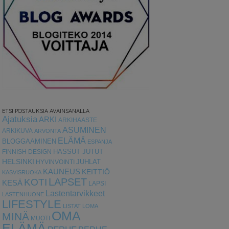
ETSI POSTAUKSIA AVAINSANALLA
Ajatuksia
ARKI
ARKIHAASTE
ASUMINEN
ARKIKUVA
ARVONTA
ELÄMÄ
BLOGGAAMINEN
ESPANJA
HASSUT JUTUT
FINNISH DESIGN
HELSINKI
HYVINVOINTI
JUHLAT
KAUNEUS
KEITTIÖ
KASVISRUOKA
LAPSET
KOTI
KESÄ
LAPSI
Lastentarvikkeet
LASTENHUONE
LIFESTYLE
LISTAT
LOMA
OMA
MINÄ
MUOTI
ELÄMÄ