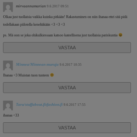
mirvaannamarian
9.6.2017 09:51
Olkaa just tuollaisia vaikka kuinka pitkään! Rakastuminen on niin ihanaa ettei sitä pidä
todellakaan piilotella keneltäkään <3 <3 <3
ps. Mä oon se joka ohikulkiessaan katsoo kateellisena just tuollaisia pariskuntia
VASTAA
Minnea/Minnean muruja
9.6.2017 10:35
Ihanaa <3 Muistan tuon tunteen
VASTAA
Taru/stuffabout.fitfashion.fi
9.6.2017 17:55
ihanaa <33
VASTAA