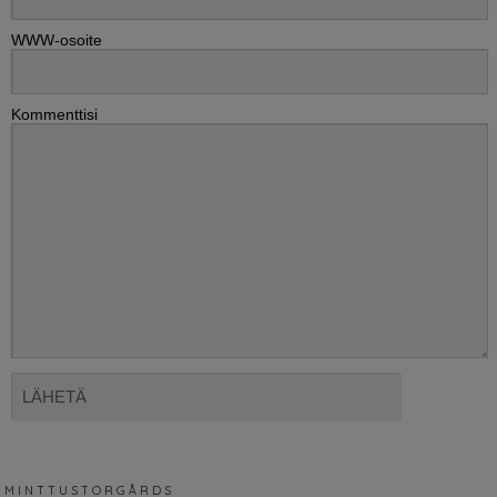
WWW-osoite
Kommenttisi
M I N T T U S T O R G Å R D S