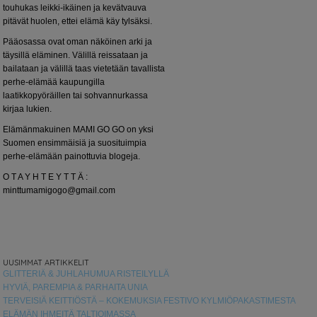
touhukas leikki-ikäinen ja kevätvauva
pitävät huolen, ettei elämä käy tylsäksi.
Pääosassa ovat oman näköinen arki ja
täysillä eläminen. Välillä reissataan ja
bailataan ja välillä taas vietetään tavallista
perhe-elämää kaupungilla
laatikkopyöräillen tai sohvannurkassa
kirjaa lukien.
Elämänmakuinen MAMI GO GO on yksi
Suomen ensimmäisiä ja suosituimpia
perhe-elämään painottuvia blogeja.
O T A Y H T E Y T T Ä :
minttumamigogo@gmail.com
UUSIMMAT ARTIKKELIT
GLITTERIÄ & JUHLAHUMUA RISTEILYLLÄ
HYVIÄ, PAREMPIA & PARHAITA UNIA
TERVEISIÄ KEITTIÖSTÄ – KOKEMUKSIA FESTIVO KYLMIÖPAKASTIMESTA
ELÄMÄN IHMEITÄ TALTIOIMASSA