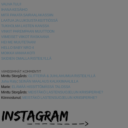
VAUVA TULI!
IHANA KESÄIHO
MITÄ PAKATA SAIRAALAKASSIIN
LAATUA JA LUKSUSTA KEITTIÖSSÄ
TUKHOLMA LASTEN KANSSA
VINKIT PAREMPAAN MUUTTOON
VIIMEISET VIIKOT RASKAANA
HEI ME MUUTETAAN!
HELLO BABY NRO 4
MOIKKA VANHA KOTI
SKIDIEN OMALLA RISTEILYLLÄ
VIIMEISIMMÄT KOMMENTIT
Minttu Storgårds
:
GLITTERIÄ & JUHLAHUMUA RISTEILYLLÄ
Juha Räty
:
SEINÄN MAALAUS KALKKIMAALILLA
Marie
:
ELÄMÄÄ HISSITTÖMÄSSÄ TALOSSA
Minttu Storgårds
:
MEISTÄKÖ LASTENSUOJELUN KRIISIPERHE?
Kiinnostunut
:
MEISTÄKÖ LASTENSUOJELUN KRIISIPERHE?