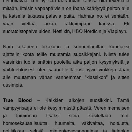
helpottavaa, kun nyt saa taas luvan kanssa olla tekemättä
mitään. Iltaisin vapaapäivisin on ihana kääriytyä peiton alle
ja katsella takassa palavia puita. Hahhaa no, ei sentään,
vaan viettää aikaa rakkaimpani kanssa. Eli
suoratoistopalveluiden, Netflixin, HBO Nordicin ja Viaplayn.
Näin alkaneen lokakuun ja sunnuntai-illan kunniaksi
ajattelin koota teille muutamia suosikkejani. Niistä tulee
varsinkin tuolla snäpin puolella aika paljon kysymyksiä ja
vaihtoehtoisesti olen saanut teiltä tosi hyvin vinkkejä. Jaan
alle muutaman vähän vanhemman ”klassikon” ja sitten
uusimpia.
True Blood
– Kaikkien aikojen suosikkini. Tämä
vampyyrisarja ei ole kesyimmästä päästä. Verenimemeisen
ja toiminnan lisäksi siinä käsitellään mm.
homoseksuaalisuutta, huumeita, väkivaltaa, noituutta,
politiikkaa, seksiä, mielenterveysongelmia ja tietenkin