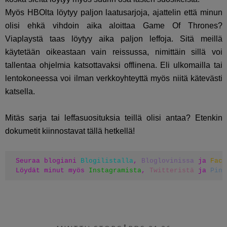
Myös HBOlta löytyy paljon laatusarjoja, ajattelin että minun
olisi ehkä vihdoin aika aloittaa Game Of Thrones?
Viaplaystä taas löytyy aika paljon leffoja. Sitä meillä
käytetään oikeastaan vain reissussa, nimittäin sillä voi
tallentaa ohjelmia katsottavaksi offlinena. Eli ulkomailla tai
lentokoneessa voi ilman verkkoyhteyttä myös niitä kätevästi
katsella.
Mitäs sarja tai leffasuosituksia teillä olisi antaa? Etenkin
dokumetit kiinnostavat tällä hetkellä!
Seuraa blogiani 
Blogilistalla
, 
Bloglovinissa
 ja 
Face
Löydät minut myös 
Instagramista
, 
Twitteristä
 ja 
Pint