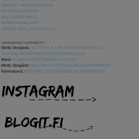
VIIMEISET VIIKOT RASKAANA
HEI ME MUUTETAAN!
HELLO BABY NRO 4
MOIKKA VANHA KOTI
SKIDIEN OMALLA RISTEILYLLÄ
VIIMEISIMMÄT KOMMENTIT
Minttu Storgårds
:
GLITTERIÄ & JUHLAHUMUA RISTEILYLLÄ
Juha Räty
:
SEINÄN MAALAUS KALKKIMAALILLA
Marie
:
ELÄMÄÄ HISSITTÖMÄSSÄ TALOSSA
Minttu Storgårds
:
MEISTÄKÖ LASTENSUOJELUN KRIISIPERHE?
Kiinnostunut
:
MEISTÄKÖ LASTENSUOJELUN KRIISIPERHE?