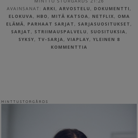
MINTTU STORGÅRDS 21:26
AVAINSANAT:
ARKI
,
ARVOSTELU
,
DOKUMENTTI
,
ELOKUVA
,
HBO
,
MITÄ KATSOA
,
NETFLIX
,
OMA
ELÄMÄ
,
PARHAAT SARJAT
,
SARJASUOSITUKSET
,
SARJAT
,
STRIIMAUSPALVELU
,
SUOSITUKSIA
,
SYKSY
,
TV-SARJA
,
VIAPLAY
,
YLEINEN
8
KOMMENTTIA
M I N T T U S T O R G Å R D S