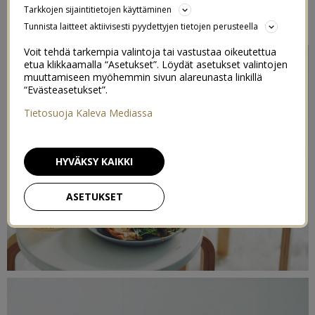
Tarkkojen sijaintitietojen käyttäminen
2/10/2016
Tunnista laitteet aktiivisesti pyydettyjen tietojen perusteella
Voit tehdä tarkempia valintoja tai vastustaa oikeutettua
etua klikkaamalla “Asetukset”. Löydät asetukset valintojen
muuttamiseen myöhemmin sivun alareunasta linkillä
“Evästeasetukset”.
Tietosuoja Kaleva Mediassa
HYVÄKSY KAIKKI
ASETUKSET