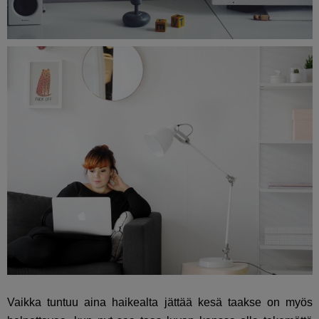
Vaikka tuntuu aina haikealta jättää kesä taakse on myös