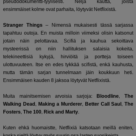
pseudodokumentti-tyylisesti. Neljä kautta, joista
ensimmäiset kolme ovat parhaita, löytyvät Netflixistä.
Stranger Things
– Nimensä mukaisesti tässä sarjassa
tapahtuu outoja. En muista milloin viimeksi olisin katsonut
jotain näin pelottavaa. Scifiä ja kauhua sekoittava
mysteerissä on niin hallituksen salaisia kokeita,
telekineettisiä kykyjä, hirviöitä ja portteja toiseen
ulottuvuuteen. Itse en edes tykkää scifistä, enkä kauhusta,
mutta tämän sarjan tunnelmaan jäin koukkuun heti.
Ensimmäisen kauden 8 jaksoa löytyvät Netflixistä.
Muita mainitsemisen arvoisia sarjoja:
Bloodline
,
The
Walking Dead
,
Making a Murderer
,
Better Call Saul
,
The
Fosters
,
The 100
,
Rick and Marty
.
Kuten ehkä huomaistte, Netflixiä katsotaan meillä eniten,
koska sieltä löytyy myös suurin osa lasten suosikeista.