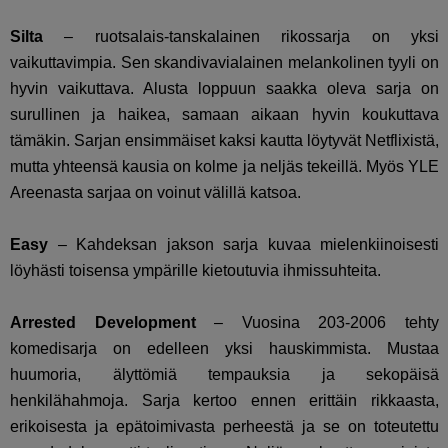
Silta
– ruotsalais-tanskalainen rikossarja on yksi
vaikuttavimpia. Sen skandivavialainen melankolinen tyyli on
hyvin vaikuttava. Alusta loppuun saakka oleva sarja on
surullinen ja haikea, samaan aikaan hyvin koukuttava
tämäkin. Sarjan ensimmäiset kaksi kautta löytyvät Netflixistä,
mutta yhteensä kausia on kolme ja neljäs tekeillä. Myös YLE
Areenasta sarjaa on voinut välillä katsoa.
Easy
– Kahdeksan jakson sarja kuvaa mielenkiinoisesti
löyhästi toisensa ympärille kietoutuvia ihmissuhteita.
Arrested Development
– Vuosina 203-2006 tehty
komedisarja on edelleen yksi hauskimmista. Mustaa
huumoria, älyttömiä tempauksia ja sekopäisä
henkilähahmoja. Sarja kertoo ennen erittäin rikkaasta,
erikoisesta ja epätoimivasta perheestä ja se on toteutettu