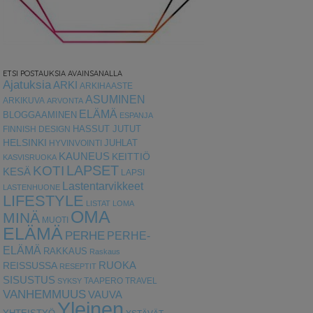
ETSI POSTAUKSIA AVAINSANALLA
Ajatuksia
ARKI
ARKIHAASTE
ASUMINEN
ARKIKUVA
ARVONTA
ELÄMÄ
BLOGGAAMINEN
ESPANJA
HASSUT JUTUT
FINNISH DESIGN
HELSINKI
HYVINVOINTI
JUHLAT
KAUNEUS
KEITTIÖ
KASVISRUOKA
LAPSET
KOTI
KESÄ
LAPSI
Lastentarvikkeet
LASTENHUONE
LIFESTYLE
LISTAT
LOMA
OMA
MINÄ
MUOTI
ELÄMÄ
PERHE
PERHE-
ELÄMÄ
RAKKAUS
Raskaus
RUOKA
REISSUSSA
RESEPTIT
SISUSTUS
TAAPERO
TRAVEL
SYKSY
VANHEMMUUS
VAUVA
Yleinen