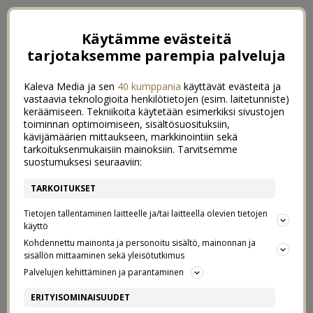
Käytämme evästeitä
tarjotaksemme parempia palveluja
Kaleva Media ja sen
40 kumppania
käyttävät evästeitä ja
vastaavia teknologioita henkilötietojen (esim. laitetunniste)
keräämiseen. Tekniikoita käytetään esimerkiksi sivustojen
toiminnan optimoimiseen, sisältösuosituksiin,
kävijämäärien mittaukseen, markkinointiin sekä
tarkoituksenmukaisiin mainoksiin. Tarvitsemme
suostumuksesi seuraaviin:
TARKOITUKSET
Tietojen tallentaminen laitteelle ja/tai laitteella olevien tietojen
käyttö
Kohdennettu mainonta ja personoitu sisältö, mainonnan ja
sisällön mittaaminen sekä yleisötutkimus
Palvelujen kehittäminen ja parantaminen
PIMEIDEN ILTOJEN
8
ERITYISOMINAISUUDET
PELASTAJAT