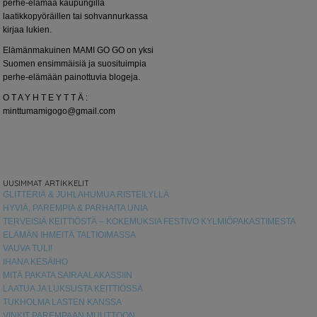
perhe-elämää kaupungilla
laatikkopyöräillen tai sohvannurkassa
kirjaa lukien.
Elämänmakuinen MAMI GO GO on yksi
Suomen ensimmäisiä ja suosituimpia
perhe-elämään painottuvia blogeja.
O T A Y H T E Y T T Ä :
minttumamigogo@gmail.com
UUSIMMAT ARTIKKELIT
GLITTERIÄ & JUHLAHUMUA RISTEILYLLÄ
HYVIÄ, PAREMPIA & PARHAITA UNIA
TERVEISIÄ KEITTIÖSTÄ – KOKEMUKSIA FESTIVO KYLMIÖPAKASTIMESTA
ELÄMÄN IHMEITÄ TALTIOIMASSA
VAUVA TULI!
IHANA KESÄIHO
MITÄ PAKATA SAIRAALAKASSIIN
LAATUA JA LUKSUSTA KEITTIÖSSÄ
TUKHOLMA LASTEN KANSSA
VINKIT PAREMPAAN MUUTTOON