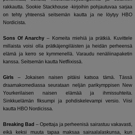
rakkautta. Sookie Stackhouse -kirjoihin pohjautuvaa sarjaa
on tehty yhteensä seitsemän kautta ja ne löytyy HBO
Nordicista.
Sons Of Anarchy
– Komeita miehiä ja prätkiä. Kuvittele
millaista voisi olla prätkäjengiläisten ja heidän perheensä
elämä ja kerro se kymmenellä. Varaudu nenäliinapaketin
kanssa. Seitsemän kautta Netflixissä.
Girls
– Jokaisen naisen pitäisi katsoa tämä. Tässä
draamakomediassa seurataan neljän parikymppisen New
Yourkerilaisen naisen elämää ja ihmissuhteita.
Sinkkuelämän fiksumpi ja pohdiskelevampi versio. Viisi
kautta HBO Nordicissa.
Breaking Bad
– Opettaja ja perheenisä sairastuu vakavasti,
eikä keksi muuta tapaa maksaa sairaalalaskunsa, kun