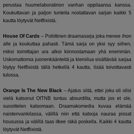
perustaa huumelaboratirion vanhan oppilaansa kanssa.
Koukuttavan ja paljon tunteita nostattavan sarjan kaikki 5
kautta löytyvät Netflixistä.
House Of Cards
– Poliittinen draamasarja joka menee ihon
alle ja koukuttaa pahasti. Tämä sarja on yksi syy siihen,
miksi toimittajan ura alkoi kiinnostamaan yhä enemmän.
Uskomattomia juonenkäänteitä ja kieroilua sisältävää sarjaa
löytyy Netflixistä tällä hetkellä 4 kautta, lisää toivottavasti
tulossa.
Orange Is The New Black
– Ajatus siitä, ettei joku oli olisi
vielä katsonut OITNB tuntuu absurdilta, mutta jos et ole,
suosittelen katsomaan. Draamakomedia kuvaa elämää
naistenvankilassa, välillä niin että katsoja nauraa pissat
housussa ja välillä taas itkee räkä poskella. Kaikki 4 kautta
löytyvät Netflixistä.