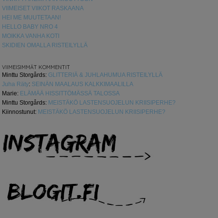
VIIMEISET VIIKOT RASKAANA
HEI ME MUUTETAAN!
HELLO BABY NRO 4
MOIKKA VANHA KOTI
SKIDIEN OMALLA RISTEILYLLÄ
VIIMEISIMMÄT KOMMENTIT
Minttu Storgårds
:
GLITTERIÄ & JUHLAHUMUA RISTEILYLLÄ
Juha Räty
:
SEINÄN MAALAUS KALKKIMAALILLA
Marie
:
ELÄMÄÄ HISSITTÖMÄSSÄ TALOSSA
Minttu Storgårds
:
MEISTÄKÖ LASTENSUOJELUN KRIISIPERHE?
Kiinnostunut
:
MEISTÄKÖ LASTENSUOJELUN KRIISIPERHE?