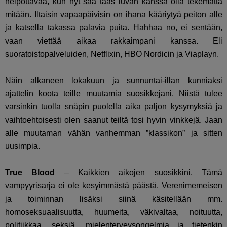
helpottavaa, kun nyt saa taas luvan kanssa olla tekemättä
mitään. Iltaisin vapaapäivisin on ihana kääriytyä peiton alle
ja katsella takassa palavia puita. Hahhaa no, ei sentään,
vaan viettää aikaa rakkaimpani kanssa. Eli
suoratoistopalveluiden, Netflixin, HBO Nordicin ja Viaplayn.
Näin alkaneen lokakuun ja sunnuntai-illan kunniaksi
ajattelin koota teille muutamia suosikkejani. Niistä tulee
varsinkin tuolla snäpin puolella aika paljon kysymyksiä ja
vaihtoehtoisesti olen saanut teiltä tosi hyvin vinkkejä. Jaan
alle muutaman vähän vanhemman ”klassikon” ja sitten
uusimpia.
True Blood
– Kaikkien aikojen suosikkini. Tämä
vampyyrisarja ei ole kesyimmästä päästä. Verenimemeisen
ja toiminnan lisäksi siinä käsitellään mm.
homoseksuaalisuutta, huumeita, väkivaltaa, noituutta,
politiikkaa, seksiä, mielenterveysongelmia ja tietenkin