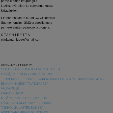
perhe-elämää kaupungilla
laatikkopyöräillen tai sohvannurkassa
kirjaa lukien.
Elämänmakuinen MAMI GO GO on yksi
Suomen ensimmäisiä ja suosituimpia
perhe-elämään painottuvia blogeja.
O T A Y H T E Y T T Ä :
minttumamigogo@gmail.com
UUSIMMAT ARTIKKELIT
GLITTERIÄ & JUHLAHUMUA RISTEILYLLÄ
HYVIÄ, PAREMPIA & PARHAITA UNIA
TERVEISIÄ KEITTIÖSTÄ – KOKEMUKSIA FESTIVO KYLMIÖPAKASTIMESTA
ELÄMÄN IHMEITÄ TALTIOIMASSA
VAUVA TULI!
IHANA KESÄIHO
MITÄ PAKATA SAIRAALAKASSIIN
LAATUA JA LUKSUSTA KEITTIÖSSÄ
TUKHOLMA LASTEN KANSSA
VINKIT PAREMPAAN MUUTTOON