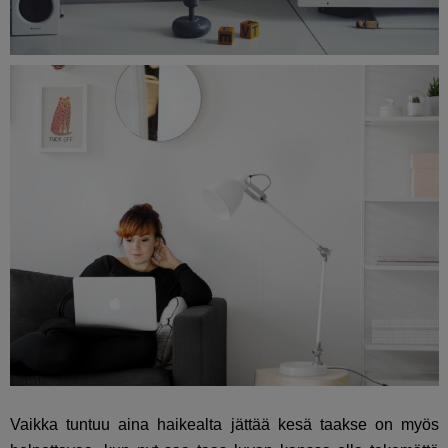
Vaikka tuntuu aina haikealta jättää kesä taakse on myös