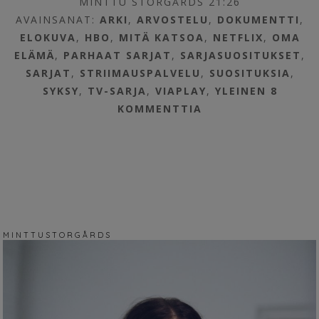
MINTTU STORGÅRDS 21:26
AVAINSANAT:
ARKI
,
ARVOSTELU
,
DOKUMENTTI
,
ELOKUVA
,
HBO
,
MITÄ KATSOA
,
NETFLIX
,
OMA
ELÄMÄ
,
PARHAAT SARJAT
,
SARJASUOSITUKSET
,
SARJAT
,
STRIIMAUSPALVELU
,
SUOSITUKSIA
,
SYKSY
,
TV-SARJA
,
VIAPLAY
,
YLEINEN
8
KOMMENTTIA
M I N T T U S T O R G Å R D S