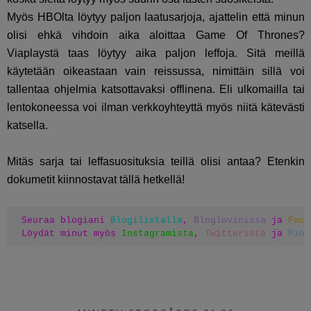
Myös HBOlta löytyy paljon laatusarjoja, ajattelin että minun
olisi ehkä vihdoin aika aloittaa Game Of Thrones?
Viaplaystä taas löytyy aika paljon leffoja. Sitä meillä
käytetään oikeastaan vain reissussa, nimittäin sillä voi
tallentaa ohjelmia katsottavaksi offlinena. Eli ulkomailla tai
lentokoneessa voi ilman verkkoyhteyttä myös niitä kätevästi
katsella.
Mitäs sarja tai leffasuosituksia teillä olisi antaa? Etenkin
dokumetit kiinnostavat tällä hetkellä!
Seuraa blogiani 
Blogilistalla
, 
Bloglovinissa
 ja 
Face
Löydät minut myös 
Instagramista
, 
Twitteristä
 ja 
Pint