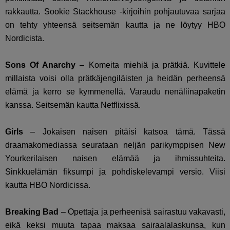
rakkautta. Sookie Stackhouse -kirjoihin pohjautuvaa sarjaa
on tehty yhteensä seitsemän kautta ja ne löytyy HBO
Nordicista.
Sons Of Anarchy
– Komeita miehiä ja prätkiä. Kuvittele
millaista voisi olla prätkäjengiläisten ja heidän perheensä
elämä ja kerro se kymmenellä. Varaudu nenäliinapaketin
kanssa. Seitsemän kautta Netflixissä.
Girls
– Jokaisen naisen pitäisi katsoa tämä. Tässä
draamakomediassa seurataan neljän parikymppisen New
Yourkerilaisen naisen elämää ja ihmissuhteita.
Sinkkuelämän fiksumpi ja pohdiskelevampi versio. Viisi
kautta HBO Nordicissa.
Breaking Bad
– Opettaja ja perheenisä sairastuu vakavasti,
eikä keksi muuta tapaa maksaa sairaalalaskunsa, kun