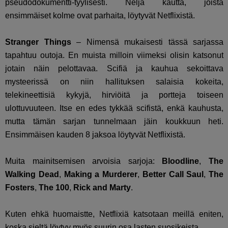
pseudodokumentti-tyylisesti. Neljä kautta, joista
ensimmäiset kolme ovat parhaita, löytyvät Netflixistä.
Stranger Things
– Nimensä mukaisesti tässä sarjassa
tapahtuu outoja. En muista milloin viimeksi olisin katsonut
jotain näin pelottavaa. Scifiä ja kauhua sekoittava
mysteerissä on niin hallituksen salaisia kokeita,
telekineettisiä kykyjä, hirviöitä ja portteja toiseen
ulottuvuuteen. Itse en edes tykkää scifistä, enkä kauhusta,
mutta tämän sarjan tunnelmaan jäin koukkuun heti.
Ensimmäisen kauden 8 jaksoa löytyvät Netflixistä.
Muita mainitsemisen arvoisia sarjoja:
Bloodline
,
The
Walking Dead
,
Making a Murderer
,
Better Call Saul
,
The
Fosters
,
The 100
,
Rick and Marty
.
Kuten ehkä huomaistte, Netflixiä katsotaan meillä eniten,
koska sieltä löytyy myös suurin osa lasten suosikeista.