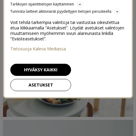
Tarkkojen sijaintitietojen käyttäminen
2/10/2016
Tunnista laitteet aktiivisesti pyydettyjen tietojen perusteella
Voit tehdä tarkempia valintoja tai vastustaa oikeutettua
etua klikkaamalla “Asetukset”. Löydät asetukset valintojen
muuttamiseen myöhemmin sivun alareunasta linkillä
“Evästeasetukset”.
Tietosuoja Kaleva Mediassa
HYVÄKSY KAIKKI
ASETUKSET