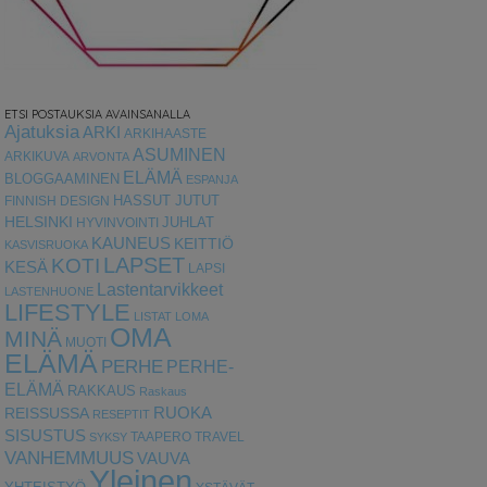
ETSI POSTAUKSIA AVAINSANALLA
Ajatuksia
ARKI
ARKIHAASTE
ASUMINEN
ARKIKUVA
ARVONTA
ELÄMÄ
BLOGGAAMINEN
ESPANJA
HASSUT JUTUT
FINNISH DESIGN
HELSINKI
HYVINVOINTI
JUHLAT
KAUNEUS
KEITTIÖ
KASVISRUOKA
LAPSET
KOTI
KESÄ
LAPSI
Lastentarvikkeet
LASTENHUONE
LIFESTYLE
LISTAT
LOMA
OMA
MINÄ
MUOTI
ELÄMÄ
PERHE
PERHE-
ELÄMÄ
RAKKAUS
Raskaus
RUOKA
REISSUSSA
RESEPTIT
SISUSTUS
TAAPERO
TRAVEL
SYKSY
VANHEMMUUS
VAUVA
Yleinen