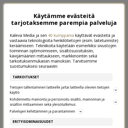
Käytämme evästeitä
tarjotaksemme parempia palveluja
Kaleva Media ja sen
40 kumppania
käyttävät evästeitä ja
vastaavia teknologioita henkilötietojen (esim. laitetunniste)
keräämiseen. Tekniikoita käytetään esimerkiksi sivustojen
toiminnan optimoimiseen, sisältösuosituksiin,
kävijämäärien mittaukseen, markkinointiin sekä
tarkoituksenmukaisiin mainoksiin. Tarvitsemme
suostumuksesi seuraaviin:
TARKOITUKSET
Tietojen tallentaminen laitteelle ja/tai laitteella olevien tietojen
käyttö
Kohdennettu mainonta ja personoitu sisältö, mainonnan ja
sisällön mittaaminen sekä yleisötutkimus
Palvelujen kehittäminen ja parantaminen
PIMEIDEN ILTOJEN
8
ERITYISOMINAISUUDET
PELASTAJAT