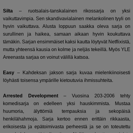
Silta
– ruotsalais-tanskalainen rikossarja on yksi
vaikuttavimpia. Sen skandivavialainen melankolinen tyyli on
hyvin vaikuttava. Alusta loppuun saakka oleva sarja on
surullinen ja haikea, samaan aikaan hyvin koukuttava
tämäkin. Sarjan ensimmäiset kaksi kautta löytyvät Netflixistä,
mutta yhteensä kausia on kolme ja neljäs tekeillä. Myös YLE
Areenasta sarjaa on voinut välillä katsoa.
Easy
– Kahdeksan jakson sarja kuvaa mielenkiinoisesti
löyhästi toisensa ympärille kietoutuvia ihmissuhteita.
Arrested Development
– Vuosina 203-2006 tehty
komedisarja on edelleen yksi hauskimmista. Mustaa
huumoria, älyttömiä tempauksia ja sekopäisä
henkilähahmoja. Sarja kertoo ennen erittäin rikkaasta,
erikoisesta ja epätoimivasta perheestä ja se on toteutettu