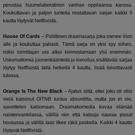
perustaa huumelaboratirion vanhan oppilaansa kanssa.
Koukuttavan ja paljon tunteita nostattavan sarjan kaikki 5
kautta löytyvät Netflixistä.
House Of Cards
– Poliittinen draamasarja joka menee ihon
alle ja koukuttaa pahasti. Tämä sarja on yksi syy siihen,
miksi toimittajan ura alkoi kiinnostamaan yhä enemmän.
Uskomattomia juonenkäänteitä ja kieroilua sisältävää sarjaa
löytyy Netflixistä tällä hetkellä 4 kautta, lisää toivottavasti
tulossa.
Orange Is The New Black
– Ajatus siitä, ettei joku oli olisi
vielä katsonut OITNB tuntuu absurdilta, mutta jos et ole,
suosittelen katsomaan. Draamakomedia kuvaa elämää
naistenvankilassa, välillä niin että katsoja nauraa pissat
housussa ja välillä taas itkee räkä poskella. Kaikki 4 kautta
löytyvät Netflixistä.