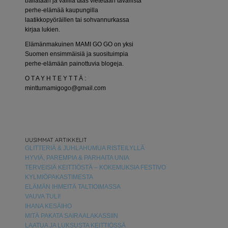
bailataan ja välillä taas vietetään tavallista
perhe-elämää kaupungilla
laatikkopyöräillen tai sohvannurkassa
kirjaa lukien.
Elämänmakuinen MAMI GO GO on yksi
Suomen ensimmäisiä ja suosituimpia
perhe-elämään painottuvia blogeja.
O T A Y H T E Y T T Ä :
minttumamigogo@gmail.com
UUSIMMAT ARTIKKELIT
GLITTERIÄ & JUHLAHUMUA RISTEILYLLÄ
HYVIÄ, PAREMPIA & PARHAITA UNIA
TERVEISIÄ KEITTIÖSTÄ – KOKEMUKSIA FESTIVO
KYLMIÖPAKASTIMESTA
ELÄMÄN IHMEITÄ TALTIOIMASSA
VAUVA TULI!
IHANA KESÄIHO
MITÄ PAKATA SAIRAALAKASSIIN
LAATUA JA LUKSUSTA KEITTIÖSSÄ