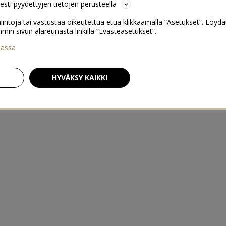
sesti pyydettyjen tietojen perusteella
lintoja tai vastustaa oikeutettua etua klikkaamalla “Asetukset”. Löydä
 sivun alareunasta linkillä “Evästeasetukset”.
iassa
HYVÄKSY KAIKKI