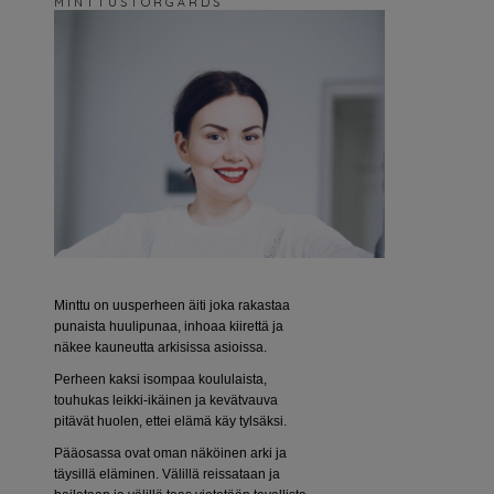
M I N T T U S T O R G Å R D S
Minttu on uusperheen äiti joka rakastaa
punaista huulipunaa, inhoaa kiirettä ja
näkee kauneutta arkisissa asioissa.
Perheen kaksi isompaa koululaista,
touhukas leikki-ikäinen ja kevätvauva
pitävät huolen, ettei elämä käy tylsäksi.
Pääosassa ovat oman näköinen arki ja
täysillä eläminen. Välillä reissataan ja