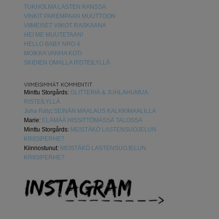
TUKHOLMA LASTEN KANSSA
VINKIT PAREMPAAN MUUTTOON
VIIMEISET VIIKOT RASKAANA
HEI ME MUUTETAAN!
HELLO BABY NRO 4
MOIKKA VANHA KOTI
SKIDIEN OMALLA RISTEILYLLÄ
VIIMEISIMMÄT KOMMENTIT
Minttu Storgårds
:
GLITTERIÄ & JUHLAHUMUA
RISTEILYLLÄ
Juha Räty
:
SEINÄN MAALAUS KALKKIMAALILLA
Marie
:
ELÄMÄÄ HISSITTÖMÄSSÄ TALOSSA
Minttu Storgårds
:
MEISTÄKÖ LASTENSUOJELUN
KRIISIPERHE?
Kiinnostunut
:
MEISTÄKÖ LASTENSUOJELUN
KRIISIPERHE?