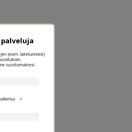
palveluja
jen (esim. laitetunniste)
uosituksiin,
emme suostumuksesi
tutkimus