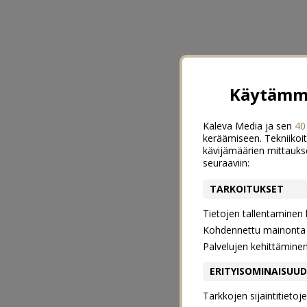
Käytämme
Kaleva Media ja sen
40
keräämiseen. Tekniikoit
kävijämäärien mittauks
seuraaviin:
TARKOITUKSET
Tietojen tallentaminen la
Kohdennettu mainonta j
Palvelujen kehittämine
ERITYISOMINAISUU
Tarkkojen sijaintitieto