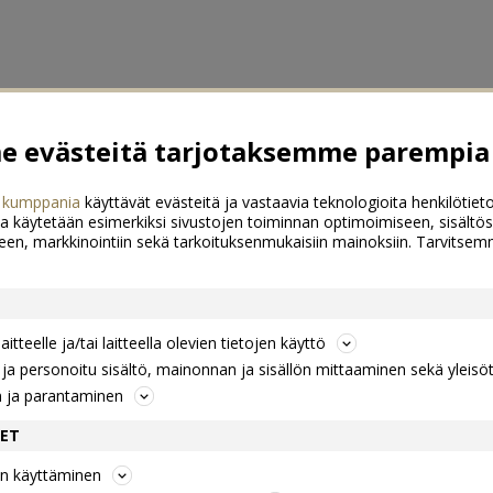
 evästeitä tarjotaksemme parempia 
 kumppania
käyttävät evästeitä ja vastaavia teknologioita henkilötieto
a käytetään esimerkiksi sivustojen toiminnan optimoimiseen, sisältös
een, markkinointiin sekä tarkoituksenmukaisiin mainoksiin. Tarvits
itteelle ja/tai laitteella olevien tietojen käyttö
a personoitu sisältö, mainonnan ja sisällön mittaaminen sekä yleisö
n ja parantaminen
DET
jen käyttäminen