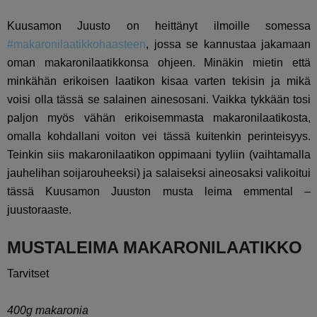
Kuusamon Juusto on heittänyt ilmoille somessa
#makaronilaatikkohaasteen
, jossa se kannustaa jakamaan
oman makaronilaatikkonsa ohjeen. Minäkin mietin että
minkähän erikoisen laatikon kisaa varten tekisin ja mikä
voisi olla tässä se salainen ainesosani. Vaikka tykkään tosi
paljon myös vähän erikoisemmasta makaronilaatikosta,
omalla kohdallani voiton vei tässä kuitenkin perinteisyys.
Teinkin siis makaronilaatikon oppimaani tyyliin (vaihtamalla
jauhelihan soijarouheeksi) ja salaiseksi aineosaksi valikoitui
tässä Kuusamon Juuston musta leima emmental –
juustoraaste.
MUSTALEIMA MAKARONILAATIKKO
Tarvitset
400g makaronia