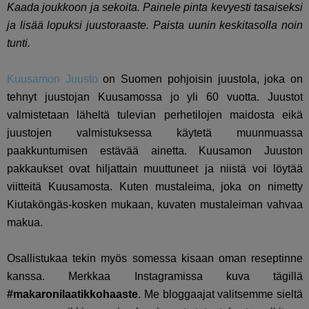
Kaada joukkoon ja sekoita. Painele pinta kevyesti tasaiseksi
ja lisää lopuksi juustoraaste. Paista uunin keskitasolla noin
tunti.
Kuusamon Juusto
on Suomen pohjoisin juustola, joka on
tehnyt juustojan Kuusamossa jo yli 60 vuotta. Juustot
valmistetaan läheltä tulevian perhetilojen maidosta eikä
juustojen valmistuksessa käytetä muunmuassa
paakkuntumisen estävää ainetta. Kuusamon Juuston
pakkaukset ovat hiljattain muuttuneet ja niistä voi löytää
viitteitä Kuusamosta. Kuten mustaleima, joka on nimetty
Kiutaköngäs-kosken mukaan, kuvaten mustaleiman vahvaa
makua.
Osallistukaa tekin myös somessa kisaan oman reseptinne
kanssa. Merkkaa Instagramissa kuva tägillä
#makaronilaatikkohaaste
. Me bloggaajat valitsemme sieltä