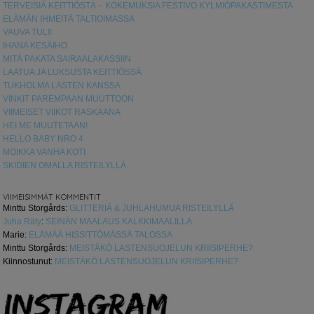
TERVEISIÄ KEITTIÖSTÄ – KOKEMUKSIA FESTIVO KYLMIÖPAKASTIMESTA
ELÄMÄN IHMEITÄ TALTIOIMASSA
VAUVA TULI!
IHANA KESÄIHO
MITÄ PAKATA SAIRAALAKASSIIN
LAATUA JA LUKSUSTA KEITTIÖSSÄ
TUKHOLMA LASTEN KANSSA
VINKIT PAREMPAAN MUUTTOON
VIIMEISET VIIKOT RASKAANA
HEI ME MUUTETAAN!
HELLO BABY NRO 4
MOIKKA VANHA KOTI
SKIDIEN OMALLA RISTEILYLLÄ
VIIMEISIMMÄT KOMMENTIT
Minttu Storgårds
:
GLITTERIÄ & JUHLAHUMUA RISTEILYLLÄ
Juha Räty
:
SEINÄN MAALAUS KALKKIMAALILLA
Marie
:
ELÄMÄÄ HISSITTÖMÄSSÄ TALOSSA
Minttu Storgårds
:
MEISTÄKÖ LASTENSUOJELUN KRIISIPERHE?
Kiinnostunut
:
MEISTÄKÖ LASTENSUOJELUN KRIISIPERHE?