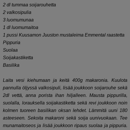
2 dl tummaa soijarouhetta
2 valkosipulia
3 luomumunaa
1 dl luomumaitoa
1 pussi Kuusamon Juuston mustaleima
Emmental raastetta
Pippuria
Suolaa
Soijakastiketta
Basilika
Laita vesi kiehumaan ja keitä 400g makaronia. Kuulota
pannulla öljyssä valkosipuli, lisää joukkoon soijarouhe sekä
2dl vettä, anna porista ihan hiljalleen. Mausta pippurilla,
suolalla, lorauksella soijakastiketta sekä revi joukkoon noin
kolmen tuoreen basilikan oksan lehdet. Lämmitä uuni 180
asteeseen. Sekoita makaroni sekä soija uunivuokaan. Tee
munamaitoseos ja lisää joukkoon ripaus suolaa ja pippuria.