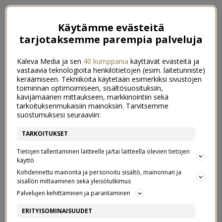
Käytämme evästeitä
tarjotaksemme parempia palveluja
Kaleva Media ja sen
40 kumppania
käyttävät evästeitä ja
vastaavia teknologioita henkilötietojen (esim. laitetunniste)
keräämiseen. Tekniikoita käytetään esimerkiksi sivustojen
toiminnan optimoimiseen, sisältösuosituksiin,
kävijämäärien mittaukseen, markkinointiin sekä
tarkoituksenmukaisiin mainoksiin. Tarvitsemme
suostumuksesi seuraaviin:
TARKOITUKSET
Tietojen tallentaminen laitteelle ja/tai laitteella olevien tietojen
käyttö
Kohdennettu mainonta ja personoitu sisältö, mainonnan ja
sisällön mittaaminen sekä yleisötutkimus
Palvelujen kehittäminen ja parantaminen
MAKARONILAATIKKOHAASTE
8
ERITYISOMINAISUUDET
11/02/2018