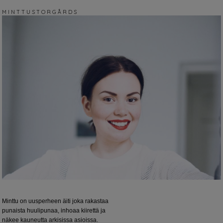
M I N T T U S T O R G Å R D S
Minttu on uusperheen äiti joka rakastaa
punaista huulipunaa, inhoaa kiirettä ja
näkee kauneutta arkisissa asioissa.