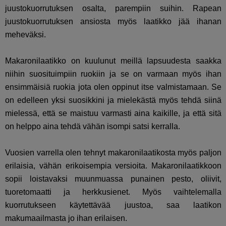
juustokuorrutuksen osalta, parempiin suihin. Rapean
juustokuorrutuksen ansiosta myös laatikko jää ihanan
meheväksi.
Makaronilaatikko on kuulunut meillä lapsuudesta saakka
niihin suosituimpiin ruokiin ja se on varmaan myös ihan
ensimmäisiä ruokia jota olen oppinut itse valmistamaan. Se
on edelleen yksi suosikkini ja mielekästä myös tehdä siinä
mielessä, että se maistuu varmasti aina kaikille, ja että sitä
on helppo aina tehdä vähän isompi satsi kerralla.
Vuosien varrella olen tehnyt makaronilaatikosta myös paljon
erilaisia, vähän erikoisempia versioita. Makaronilaatikkoon
sopii loistavaksi muunmuassa punainen pesto, oliivit,
tuoretomaatti ja herkkusienet. Myös vaihtelemalla
kuorrutukseen käytettävää juustoa, saa laatikon
makumaailmasta jo ihan erilaisen.