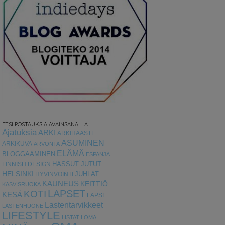
ETSI POSTAUKSIA AVAINSANALLA
Ajatuksia
ARKI
ARKIHAASTE
ASUMINEN
ARKIKUVA
ARVONTA
ELÄMÄ
BLOGGAAMINEN
ESPANJA
HASSUT JUTUT
FINNISH DESIGN
HELSINKI
HYVINVOINTI
JUHLAT
KAUNEUS
KEITTIÖ
KASVISRUOKA
LAPSET
KOTI
KESÄ
LAPSI
Lastentarvikkeet
LASTENHUONE
LIFESTYLE
LISTAT
LOMA