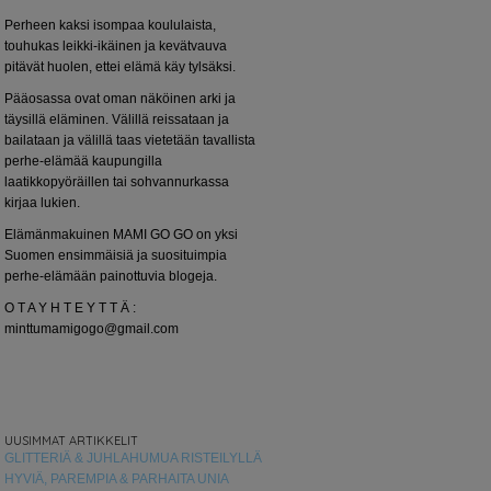
Perheen kaksi isompaa koululaista,
touhukas leikki-ikäinen ja kevätvauva
pitävät huolen, ettei elämä käy tylsäksi.
Pääosassa ovat oman näköinen arki ja
täysillä eläminen. Välillä reissataan ja
bailataan ja välillä taas vietetään tavallista
perhe-elämää kaupungilla
laatikkopyöräillen tai sohvannurkassa
kirjaa lukien.
Elämänmakuinen MAMI GO GO on yksi
Suomen ensimmäisiä ja suosituimpia
perhe-elämään painottuvia blogeja.
O T A Y H T E Y T T Ä :
minttumamigogo@gmail.com
UUSIMMAT ARTIKKELIT
GLITTERIÄ & JUHLAHUMUA RISTEILYLLÄ
HYVIÄ, PAREMPIA & PARHAITA UNIA