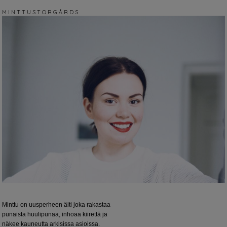
M I N T T U S T O R G Å R D S
Minttu on uusperheen äiti joka rakastaa
punaista huulipunaa, inhoaa kiirettä ja
näkee kauneutta arkisissa asioissa.