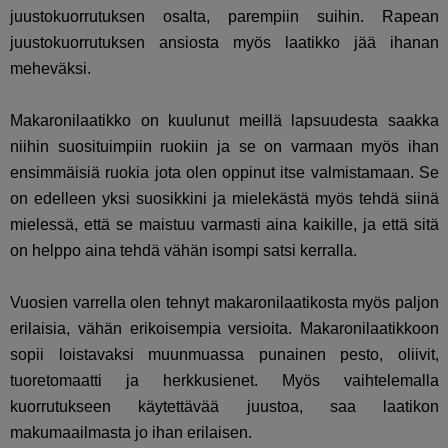
juustokuorrutuksen osalta, parempiin suihin. Rapean
juustokuorrutuksen ansiosta myös laatikko jää ihanan
meheväksi.
Makaronilaatikko on kuulunut meillä lapsuudesta saakka
niihin suosituimpiin ruokiin ja se on varmaan myös ihan
ensimmäisiä ruokia jota olen oppinut itse valmistamaan. Se
on edelleen yksi suosikkini ja mielekästä myös tehdä siinä
mielessä, että se maistuu varmasti aina kaikille, ja että sitä
on helppo aina tehdä vähän isompi satsi kerralla.
Vuosien varrella olen tehnyt makaronilaatikosta myös paljon
erilaisia, vähän erikoisempia versioita. Makaronilaatikkoon
sopii loistavaksi muunmuassa punainen pesto, oliivit,
tuoretomaatti ja herkkusienet. Myös vaihtelemalla
kuorrutukseen käytettävää juustoa, saa laatikon
makumaailmasta jo ihan erilaisen.