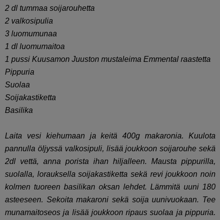
2 dl tummaa soijarouhetta
2 valkosipulia
3 luomumunaa
1 dl luomumaitoa
1 pussi Kuusamon Juuston mustaleima
Emmental raastetta
Pippuria
Suolaa
Soijakastiketta
Basilika
Laita vesi kiehumaan ja keitä 400g makaronia. Kuulota
pannulla öljyssä valkosipuli, lisää joukkoon soijarouhe sekä
2dl vettä, anna porista ihan hiljalleen. Mausta pippurilla,
suolalla, lorauksella soijakastiketta sekä revi joukkoon noin
kolmen tuoreen basilikan oksan lehdet. Lämmitä uuni 180
asteeseen. Sekoita makaroni sekä soija uunivuokaan. Tee
munamaitoseos ja lisää joukkoon ripaus suolaa ja pippuria.