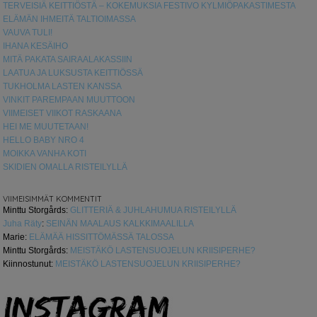
TERVEISIÄ KEITTIÖSTÄ – KOKEMUKSIA FESTIVO KYLMIÖPAKASTIMESTA
ELÄMÄN IHMEITÄ TALTIOIMASSA
VAUVA TULI!
IHANA KESÄIHO
MITÄ PAKATA SAIRAALAKASSIIN
LAATUA JA LUKSUSTA KEITTIÖSSÄ
TUKHOLMA LASTEN KANSSA
VINKIT PAREMPAAN MUUTTOON
VIIMEISET VIIKOT RASKAANA
HEI ME MUUTETAAN!
HELLO BABY NRO 4
MOIKKA VANHA KOTI
SKIDIEN OMALLA RISTEILYLLÄ
VIIMEISIMMÄT KOMMENTIT
Minttu Storgårds
:
GLITTERIÄ & JUHLAHUMUA RISTEILYLLÄ
Juha Räty
:
SEINÄN MAALAUS KALKKIMAALILLA
Marie
:
ELÄMÄÄ HISSITTÖMÄSSÄ TALOSSA
Minttu Storgårds
:
MEISTÄKÖ LASTENSUOJELUN KRIISIPERHE?
Kiinnostunut
:
MEISTÄKÖ LASTENSUOJELUN KRIISIPERHE?