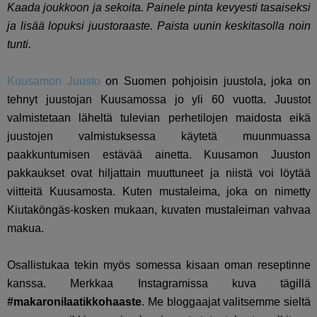
Kaada joukkoon ja sekoita. Painele pinta kevyesti tasaiseksi
ja lisää lopuksi juustoraaste. Paista uunin keskitasolla noin
tunti.
Kuusamon Juusto
on Suomen pohjoisin juustola, joka on
tehnyt juustojan Kuusamossa jo yli 60 vuotta. Juustot
valmistetaan läheltä tulevian perhetilojen maidosta eikä
juustojen valmistuksessa käytetä muunmuassa
paakkuntumisen estävää ainetta. Kuusamon Juuston
pakkaukset ovat hiljattain muuttuneet ja niistä voi löytää
viitteitä Kuusamosta. Kuten mustaleima, joka on nimetty
Kiutaköngäs-kosken mukaan, kuvaten mustaleiman vahvaa
makua.
Osallistukaa tekin myös somessa kisaan oman reseptinne
kanssa. Merkkaa Instagramissa kuva tägillä
#makaronilaatikkohaaste
. Me bloggaajat valitsemme sieltä