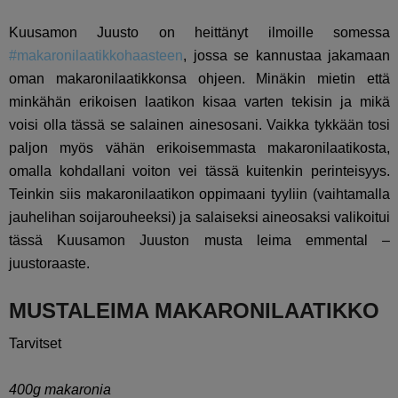
Kuusamon Juusto on heittänyt ilmoille somessa
#makaronilaatikkohaasteen
, jossa se kannustaa jakamaan
oman makaronilaatikkonsa ohjeen. Minäkin mietin että
minkähän erikoisen laatikon kisaa varten tekisin ja mikä
voisi olla tässä se salainen ainesosani. Vaikka tykkään tosi
paljon myös vähän erikoisemmasta makaronilaatikosta,
omalla kohdallani voiton vei tässä kuitenkin perinteisyys.
Teinkin siis makaronilaatikon oppimaani tyyliin (vaihtamalla
jauhelihan soijarouheeksi) ja salaiseksi aineosaksi valikoitui
tässä Kuusamon Juuston musta leima emmental –
juustoraaste.
MUSTALEIMA MAKARONILAATIKKO
Tarvitset
400g makaronia