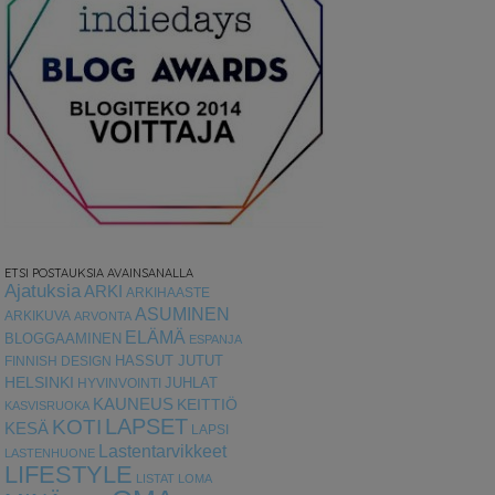
ETSI POSTAUKSIA AVAINSANALLA
Ajatuksia
ARKI
ARKIHAASTE
ASUMINEN
ARKIKUVA
ARVONTA
ELÄMÄ
BLOGGAAMINEN
ESPANJA
HASSUT JUTUT
FINNISH DESIGN
HELSINKI
HYVINVOINTI
JUHLAT
KAUNEUS
KEITTIÖ
KASVISRUOKA
LAPSET
KOTI
KESÄ
LAPSI
Lastentarvikkeet
LASTENHUONE
LIFESTYLE
LISTAT
LOMA