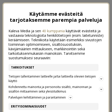
Käytämme evästeitä
tarjotaksemme parempia palveluja
Kaleva Media ja sen
40 kumppania
käyttävät evästeitä ja
vastaavia teknologioita henkilötietojen (esim. laitetunniste)
keräämiseen. Tekniikoita käytetään esimerkiksi sivustojen
toiminnan optimoimiseen, sisältösuosituksiin,
kävijämäärien mittaukseen, markkinointiin sekä
tarkoituksenmukaisiin mainoksiin. Tarvitsemme
suostumuksesi seuraaviin:
TARKOITUKSET
Tietojen tallentaminen laitteelle ja/tai laitteella olevien tietojen
käyttö
Kohdennettu mainonta ja personoitu sisältö, mainonnan ja
sisällön mittaaminen sekä yleisötutkimus
Palvelujen kehittäminen ja parantaminen
MAKARONILAATIKKOHAASTE
8
ERITYISOMINAISUUDET
11/02/2018