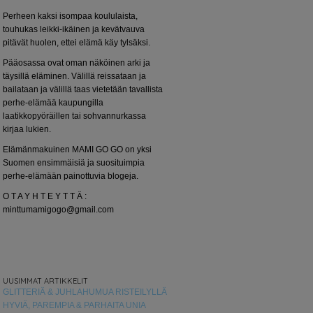
Perheen kaksi isompaa koululaista,
touhukas leikki-ikäinen ja kevätvauva
pitävät huolen, ettei elämä käy tylsäksi.
Pääosassa ovat oman näköinen arki ja
täysillä eläminen. Välillä reissataan ja
bailataan ja välillä taas vietetään tavallista
perhe-elämää kaupungilla
laatikkopyöräillen tai sohvannurkassa
kirjaa lukien.
Elämänmakuinen MAMI GO GO on yksi
Suomen ensimmäisiä ja suosituimpia
perhe-elämään painottuvia blogeja.
O T A Y H T E Y T T Ä :
minttumamigogo@gmail.com
UUSIMMAT ARTIKKELIT
GLITTERIÄ & JUHLAHUMUA RISTEILYLLÄ
HYVIÄ, PAREMPIA & PARHAITA UNIA