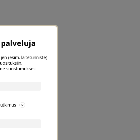
palveluja
jen (esim. laitetunniste)
uosituksiin,
emme suostumuksesi
tutkimus