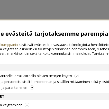
 evästeitä tarjotaksemme parempia 
 kumppania
käyttävät evästeitä ja vastaavia teknologioita henkilötieto
a käytetään esimerkiksi sivustojen toiminnan optimoimiseen, sisältös
een, markkinointiin sekä tarkoituksenmukaisiin mainoksiin. Tarvits
itteelle ja/tai laitteella olevien tietojen käyttö
a personoitu sisältö, mainonnan ja sisällön mittaaminen sekä yleisö
n ja parantaminen
DET
jen käyttäminen