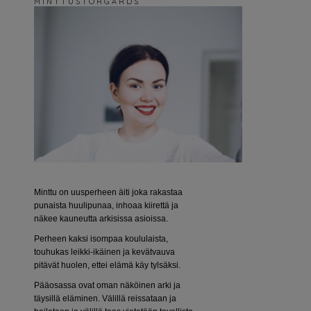
M I N T T U S T O R G Å R D S
Minttu on uusperheen äiti joka rakastaa
punaista huulipunaa, inhoaa kiirettä ja
näkee kauneutta arkisissa asioissa.
Perheen kaksi isompaa koululaista,
touhukas leikki-ikäinen ja kevätvauva
pitävät huolen, ettei elämä käy tylsäksi.
Pääosassa ovat oman näköinen arki ja
täysillä eläminen. Välillä reissataan ja