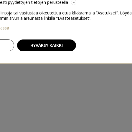
sesti pyydettyjen tietojen perusteella
lintoja tai vastustaa oikeutettua etua klikkaamalla “Asetukset”. Löydä
 sivun alareunasta linkillä “Evästeasetukset”.
iassa
HYVÄKSY KAIKKI