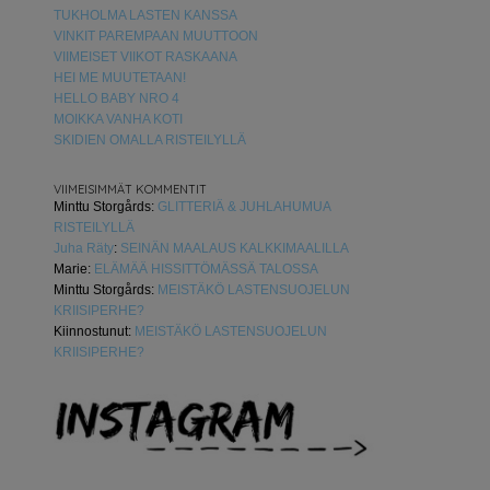
TUKHOLMA LASTEN KANSSA
VINKIT PAREMPAAN MUUTTOON
VIIMEISET VIIKOT RASKAANA
HEI ME MUUTETAAN!
HELLO BABY NRO 4
MOIKKA VANHA KOTI
SKIDIEN OMALLA RISTEILYLLÄ
VIIMEISIMMÄT KOMMENTIT
Minttu Storgårds
:
GLITTERIÄ & JUHLAHUMUA
RISTEILYLLÄ
Juha Räty
:
SEINÄN MAALAUS KALKKIMAALILLA
Marie
:
ELÄMÄÄ HISSITTÖMÄSSÄ TALOSSA
Minttu Storgårds
:
MEISTÄKÖ LASTENSUOJELUN
KRIISIPERHE?
Kiinnostunut
:
MEISTÄKÖ LASTENSUOJELUN
KRIISIPERHE?