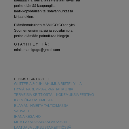
bailataan ja välillä taas vietetään tavallista
perhe-elämää kaupungilla
laatikkopyöräillen tai sohvannurkassa
kirjaa lukien.
Elämänmakuinen MAMI GO GO on yksi
Suomen ensimmäisiä ja suosituimpia
perhe-elämään painottuvia blogeja.
O T A Y H T E Y T T Ä :
minttumamigogo@gmail.com
UUSIMMAT ARTIKKELIT
GLITTERIÄ & JUHLAHUMUA RISTEILYLLÄ
HYVIÄ, PAREMPIA & PARHAITA UNIA
TERVEISIÄ KEITTIÖSTÄ – KOKEMUKSIA FESTIVO
KYLMIÖPAKASTIMESTA
ELÄMÄN IHMEITÄ TALTIOIMASSA
VAUVA TULI!
IHANA KESÄIHO
MITÄ PAKATA SAIRAALAKASSIIN
LAATUA JA LUKSUSTA KEITTIÖSSÄ