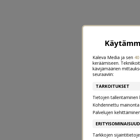
Käytämme
Kaleva Media ja sen
40
keräämiseen. Tekniikoit
kävijämäärien mittauks
seuraaviin:
TARKOITUKSET
Tietojen tallentaminen la
Kohdennettu mainonta j
Palvelujen kehittämine
ERITYISOMINAISUU
Tarkkojen sijaintitieto