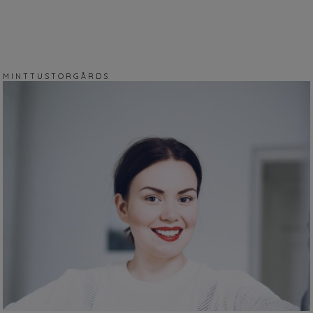
M I N T T U S T O R G Å R D S