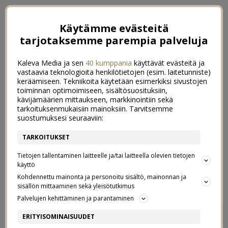
Käytämme evästeitä
tarjotaksemme parempia palveluja
Kaleva Media ja sen
40 kumppania
käyttävät evästeitä ja
vastaavia teknologioita henkilötietojen (esim. laitetunniste)
keräämiseen. Tekniikoita käytetään esimerkiksi sivustojen
toiminnan optimoimiseen, sisältösuosituksiin,
kävijämäärien mittaukseen, markkinointiin sekä
tarkoituksenmukaisiin mainoksiin. Tarvitsemme
suostumuksesi seuraaviin:
TARKOITUKSET
Tietojen tallentaminen laitteelle ja/tai laitteella olevien tietojen
käyttö
Kohdennettu mainonta ja personoitu sisältö, mainonnan ja
sisällön mittaaminen sekä yleisötutkimus
Palvelujen kehittäminen ja parantaminen
IMETYSPETTYMYS
47
ERITYISOMINAISUUDET
7/10/2018