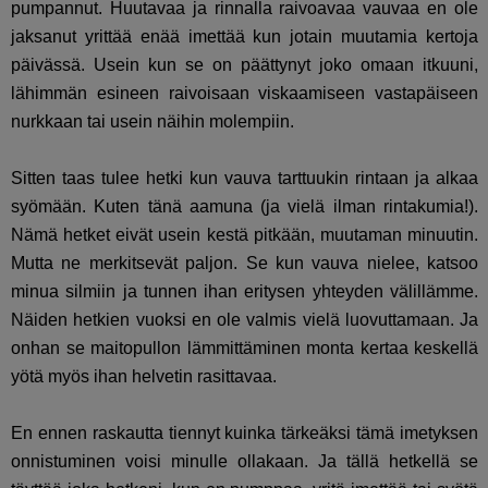
pumpannut. Huutavaa ja rinnalla raivoavaa vauvaa en ole
jaksanut yrittää enää imettää kun jotain muutamia kertoja
päivässä. Usein kun se on päättynyt joko omaan itkuuni,
lähimmän esineen raivoisaan viskaamiseen vastapäiseen
nurkkaan tai usein näihin molempiin.
Sitten taas tulee hetki kun vauva tarttuukin rintaan ja alkaa
syömään. Kuten tänä aamuna (ja vielä ilman rintakumia!).
Nämä hetket eivät usein kestä pitkään, muutaman minuutin.
Mutta ne merkitsevät paljon. Se kun vauva nielee, katsoo
minua silmiin ja tunnen ihan eritysen yhteyden välillämme.
Näiden hetkien vuoksi en ole valmis vielä luovuttamaan. Ja
onhan se maitopullon lämmittäminen monta kertaa keskellä
yötä myös ihan helvetin rasittavaa.
En ennen raskautta tiennyt kuinka tärkeäksi tämä imetyksen
onnistuminen voisi minulle ollakaan. Ja tällä hetkellä se