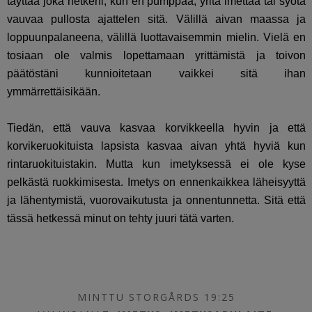
täyttää joka hetkeni, kun en pumppaa, yritä imettää tai syötä
vauvaa pullosta ajattelen sitä. Välillä aivan maassa ja
loppuunpalaneena, välillä luottavaisemmin mielin. Vielä en
tosiaan ole valmis lopettamaan yrittämistä ja toivon
päätöstäni kunnioitetaan vaikkei sitä ihan
ymmärrettäisikään.
Tiedän, että vauva kasvaa korvikkeella hyvin ja että
korvikeruokituista lapsista kasvaa aivan yhtä hyviä kun
rintaruokituistakin. Mutta kun imetyksessä ei ole kyse
pelkästä ruokkimisesta. Imetys on ennenkaikkea läheisyyttä
ja lähentymistä, vuorovaikutusta ja onnentunnetta. Sitä että
tässä hetkessä minut on tehty juuri tätä varten.
MINTTU STORGÅRDS 19:25