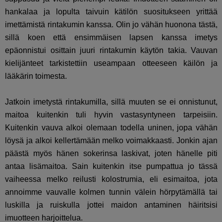
hankalaa ja lopulta taivuin kätilön suositukseen yrittää
imettämistä rintakumin kanssa. Olin jo vähän huonona tästä,
sillä koen että ensimmäisen lapsen kanssa imetys
epäonnistui osittain juuri rintakumin käytön takia. Vauvan
kielijänteet tarkistettiin useampaan otteeseen käilön ja
lääkärin toimesta.
Jatkoin imetystä rintakumilla, sillä muuten se ei onnistunut,
maitoa kuitenkin tuli hyvin vastasyntyneen tarpeisiin.
Kuitenkin vauva alkoi olemaan todella uninen, jopa vähän
löysä ja alkoi kellertämään melko voimakkaasti. Jonkin ajan
päästä myös hänen sokerinsa laskivat, joten hänelle piti
antaa lisämaitoa. Sain kuitenkin itse pumpattua jo tässä
vaiheessa melko reilusti kolostrumia, eli esimaitoa, jota
annoimme vauvalle kolmen tunnin välein hörpytämällä tai
luskilla ja ruiskulla jottei maidon antaminen häiritsisi
imuotteen harjoittelua.