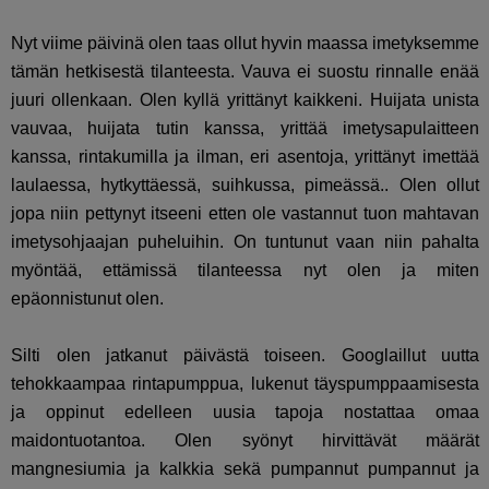
Nyt viime päivinä olen taas ollut hyvin maassa imetyksemme
tämän hetkisestä tilanteesta. Vauva ei suostu rinnalle enää
juuri ollenkaan. Olen kyllä yrittänyt kaikkeni. Huijata unista
vauvaa, huijata tutin kanssa, yrittää imetysapulaitteen
kanssa, rintakumilla ja ilman, eri asentoja, yrittänyt imettää
laulaessa, hytkyttäessä, suihkussa, pimeässä.. Olen ollut
jopa niin pettynyt itseeni etten ole vastannut tuon mahtavan
imetysohjaajan puheluihin. On tuntunut vaan niin pahalta
myöntää, ettämissä tilanteessa nyt olen ja miten
epäonnistunut olen.
Silti olen jatkanut päivästä toiseen. Googlaillut uutta
tehokkaampaa rintapumppua, lukenut täyspumppaamisesta
ja oppinut edelleen uusia tapoja nostattaa omaa
maidontuotantoa. Olen syönyt hirvittävät määrät
mangnesiumia ja kalkkia sekä pumpannut pumpannut ja