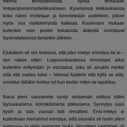
mennä terveydellisistä syistä tehtävään
rintojenpienennysleikkaukseen. Kyseisessä leikkauksessa
koko nänni irroitetaan ja kiinniteteään uudelleen, jolloin
myös osa maitotiehyistä katkeaa. Kuulemani mukaan
kuitenkin noin puolet leikatuista äideistä onnistuvat
täysimetyksessä tämänkin jälkeen.
Etukäteen oli siis tiedossa, että joko imetys onnistuu tai ei –
sen näkee sitten. Loppuraskaudessa rinnoistani alkoi
kuitenkin erittymään jo esimaitoa, joka oli ainakin merkki
siitä että maitoa tulee – hienoa! Ajattelin että kyllä se siitä,
onnistun tälläkin kertaa nyt kun tiedän miten se tapahtuu.
Ihana pieni vauvamme syntyi seitsemän viikkoa sitten
täysiaikaisena, kolmikiloisena pikkuisena. Synnytys sujui
hyvin ja sain vauvan heti rinnalleni. Ensi-imetys ei
kuitenkaan meinannut onnistua, sillä vauvalla oli hyvin pieni
suppusuu ja vielä pienempi leuka. Imuotteen saaminen oli