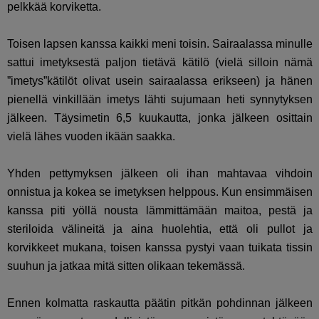
pelkkää korviketta.
Toisen lapsen kanssa kaikki meni toisin. Sairaalassa minulle
sattui imetyksestä paljon tietävä kätilö (vielä silloin nämä
”imetys”kätilöt olivat usein sairaalassa erikseen) ja hänen
pienellä vinkillään imetys lähti sujumaan heti synnytyksen
jälkeen. Täysimetin 6,5 kuukautta, jonka jälkeen osittain
vielä lähes vuoden ikään saakka.
Yhden pettymyksen jälkeen oli ihan mahtavaa vihdoin
onnistua ja kokea se imetyksen helppous. Kun ensimmäisen
kanssa piti yöllä nousta lämmittämään maitoa, pestä ja
steriloida välineitä ja aina huolehtia, että oli pullot ja
korvikkeet mukana, toisen kanssa pystyi vaan tuikata tissin
suuhun ja jatkaa mitä sitten olikaan tekemässä.
Ennen kolmatta raskautta päätin pitkän pohdinnan jälkeen