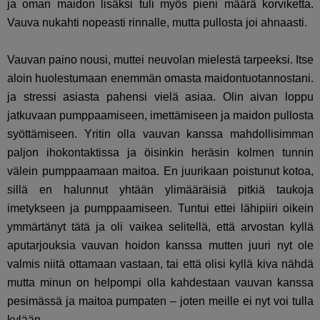
ja oman maidon lisäksi tuli myös pieni määrä korviketta.
Vauva nukahti nopeasti rinnalle, mutta pullosta joi ahnaasti.
Vauvan paino nousi, muttei neuvolan mielestä tarpeeksi. Itse
aloin huolestumaan enemmän omasta maidontuotannostani.
ja stressi asiasta pahensi vielä asiaa. Olin aivan loppu
jatkuvaan pumppaamiseen, imettämiseen ja maidon pullosta
syöttämiseen. Yritin olla vauvan kanssa mahdollisimman
paljon ihokontaktissa ja öisinkin heräsin kolmen tunnin
välein pumppaamaan maitoa. En juurikaan poistunut kotoa,
sillä en halunnut yhtään ylimääräisiä pitkiä taukoja
imetykseen ja pumppaamiseen. Tuntui ettei lähipiiri oikein
ymmärtänyt tätä ja oli vaikea selitellä, että arvostan kyllä
aputarjouksia vauvan hoidon kanssa mutten juuri nyt ole
valmis niitä ottamaan vastaan, tai että olisi kyllä kiva nähdä
mutta minun on helpompi olla kahdestaan vauvan kanssa
pesimässä ja maitoa pumpaten – joten meille ei nyt voi tulla
kylään.