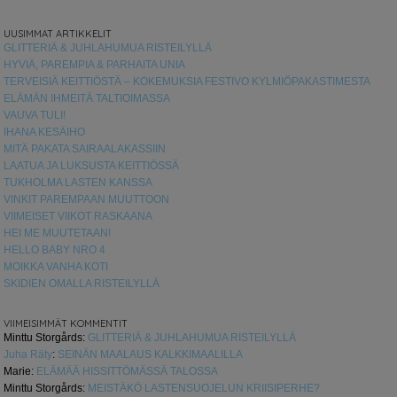
UUSIMMAT ARTIKKELIT
GLITTERIÄ & JUHLAHUMUA RISTEILYLLÄ
HYVIÄ, PAREMPIA & PARHAITA UNIA
TERVEISIÄ KEITTIÖSTÄ – KOKEMUKSIA FESTIVO KYLMIÖPAKASTIMESTA
ELÄMÄN IHMEITÄ TALTIOIMASSA
VAUVA TULI!
IHANA KESÄIHO
MITÄ PAKATA SAIRAALAKASSIIN
LAATUA JA LUKSUSTA KEITTIÖSSÄ
TUKHOLMA LASTEN KANSSA
VINKIT PAREMPAAN MUUTTOON
VIIMEISET VIIKOT RASKAANA
HEI ME MUUTETAAN!
HELLO BABY NRO 4
MOIKKA VANHA KOTI
SKIDIEN OMALLA RISTEILYLLÄ
VIIMEISIMMÄT KOMMENTIT
Minttu Storgårds
:
GLITTERIÄ & JUHLAHUMUA RISTEILYLLÄ
Juha Räty
:
SEINÄN MAALAUS KALKKIMAALILLA
Marie
:
ELÄMÄÄ HISSITTÖMÄSSÄ TALOSSA
Minttu Storgårds
:
MEISTÄKÖ LASTENSUOJELUN KRIISIPERHE?