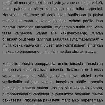
meillä oli mennyt kaikki ihan hyvin ja vauva oli ollut virkeä,
mutta painoa ei sitten kuitenkaan ollut tullut tarpeeksi.
Neuvolan terkkamme oli tästä kovin huolissaan ja patisti
meidät antamaan vauvalle jokaisen syötön päälle ison
määrän lisämaitoa tuttipulolla. Myöhemmin tutkin ettei vielä
tässä vaiheessa (vähän alle kaksiviikoisena) vauvan
olisikaan ollut vielä tarvinnut saavuttaa syntymäpainoaan –
mutta koska vauva oli hiutusen alle kolmikiloinen, eli terkan
mukaan pienipainoinen, niin näin meidän olisi toimittava.
Minä siis tehostin pumppausta, imetin toisesta rinnasta ja
pumppasin samaan aikaan toisesta. Rintakuminkin kanssa
vauvan imuote oli väärä ja nännit olivat aluksi usein
vesikelloilla tai jopa veriset. Imetyksen päälle annettiin
pullosta pumpattua maitoa. Jos en ollut kokoajan kotona,
pumppausmäärät vähenivät ja jouduimme ottamaan maitoa
pakkasesta. Pikkuhiljaa pakastettu maito alkoi hupenemaan