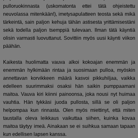
pulloruokinnasta (uskomatonta ettei tätä ohjeistettu
neuvolassa mitenkään!), imetysapulatteen teosta sekä mikä
tärkeintä, sain paljon kehuja tähän astisesta yrittämisestäni
sekä todella paljon tsemppiä tulevaan. Ilman tätä käyntiä
olisin varmasti luovuttanut. Sovittiin myös uusi käynti viikon
päähän.
Kaikesta huolimatta vauva alkoi kokoajan enemmän ja
enemmän hylkimään rintaa ja suosimaan pulloa, myöskin
annettavan korvikkeen määrä kasvoi pikkuhiljaa, vaikka
edelleen suurimmaksi osaksi hän saikin pumppaamani
maitoa. Vauva kiri kiinni painoonsa, joka nousi nyt huimaa
vauhtia. Hän tykkäsi juoda pullosta, sillä se oli paljon
helpompaa kun rinnasta. Olen myös miettinyt, että miten
taustalla oleva leikkaus vaikuttaa siihen, kuinka kovaa
maitoa täytyy imeä. Ainakaan se ei suihkua samaan tapaan
kun edellisen lapsen kanssa.