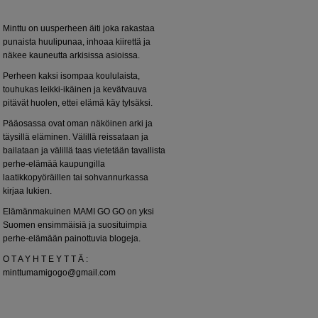
Minttu on uusperheen äiti joka rakastaa
punaista huulipunaa, inhoaa kiirettä ja
näkee kauneutta arkisissa asioissa.
Perheen kaksi isompaa koululaista,
touhukas leikki-ikäinen ja kevätvauva
pitävät huolen, ettei elämä käy tylsäksi.
Pääosassa ovat oman näköinen arki ja
täysillä eläminen. Välillä reissataan ja
bailataan ja välillä taas vietetään tavallista
perhe-elämää kaupungilla
laatikkopyöräillen tai sohvannurkassa
kirjaa lukien.
Elämänmakuinen MAMI GO GO on yksi
Suomen ensimmäisiä ja suosituimpia
perhe-elämään painottuvia blogeja.
O T A Y H T E Y T T Ä :
minttumamigogo@gmail.com