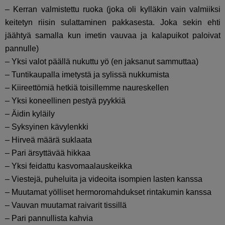
– Kerran valmistettu ruoka (joka oli kylläkin vain valmiiksi
keitetyn riisin sulattaminen pakkasesta. Joka sekin ehti
jäähtyä samalla kun imetin vauvaa ja kalapuikot paloivat
pannulle)
– Yksi valot päällä nukuttu yö (en jaksanut sammuttaa)
– Tuntikaupalla imetystä ja sylissä nukkumista
– Kiireettömiä hetkiä toisillemme naureskellen
– Yksi koneellinen pestyä pyykkiä
– Äidin kyläily
– Syksyinen kävylenkki
– Hirveä määrä suklaata
– Pari ärsyttävää hikkaa
– Yksi feidattu kasvomaalauskeikka
– Viestejä, puheluita ja videoita isompien lasten kanssa
– Muutamat yölliset hermoromahdukset rintakumin kanssa
– Vauvan muutamat raivarit tissillä
– Pari pannullista kahvia