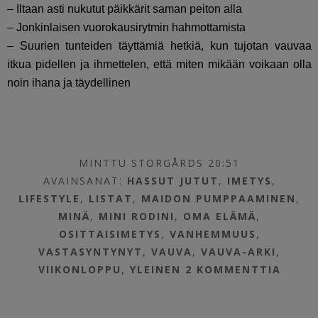
– Iltaan asti nukutut päikkärit saman peiton alla
– Jonkinlaisen vuorokausirytmin hahmottamista
– Suurien tunteiden täyttämiä hetkiä, kun tujotan vauvaa
itkua pidellen ja ihmettelen, että miten mikään voikaan olla
noin ihana ja täydellinen
MINTTU STORGÅRDS 20:51
AVAINSANAT:
HASSUT JUTUT
,
IMETYS
,
LIFESTYLE
,
LISTAT
,
MAIDON PUMPPAAMINEN
,
MINÄ
,
MINI RODINI
,
OMA ELÄMÄ
,
OSITTAISIMETYS
,
VANHEMMUUS
,
VASTASYNTYNYT
,
VAUVA
,
VAUVA-ARKI
,
VIIKONLOPPU
,
YLEINEN
2 KOMMENTTIA