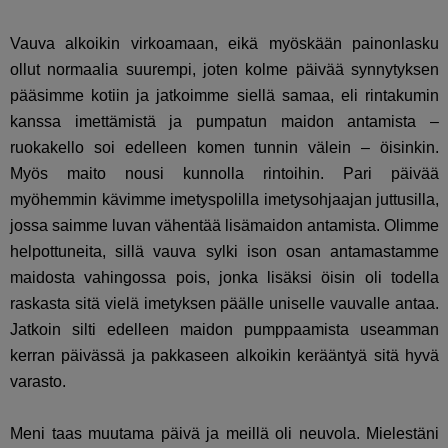
Vauva alkoikin virkoamaan, eikä myöskään painonlasku
ollut normaalia suurempi, joten kolme päivää synnytyksen
pääsimme kotiin ja jatkoimme siellä samaa, eli rintakumin
kanssa imettämistä ja pumpatun maidon antamista –
ruokakello soi edelleen komen tunnin välein – öisinkin.
Myös maito nousi kunnolla rintoihin. Pari päivää
myöhemmin kävimme imetyspolilla imetysohjaajan juttusilla,
jossa saimme luvan vähentää lisämaidon antamista. Olimme
helpottuneita, sillä vauva sylki ison osan antamastamme
maidosta vahingossa pois, jonka lisäksi öisin oli todella
raskasta sitä vielä imetyksen päälle uniselle vauvalle antaa.
Jatkoin silti edelleen maidon pumppaamista useamman
kerran päivässä ja pakkaseen alkoikin kerääntyä sitä hyvä
varasto.
Meni taas muutama päivä ja meillä oli neuvola. Mielestäni