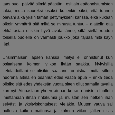
taas puoli päivää silmiä päästäni, osittain epäonnistumisten
takia, mutta suureksi osaksi kuitenkin siksi, että tunnen
olevani aika yksin tämän pettymykseni kanssa, eikä kukaan
oikein ymmärrä sitä miltä se minusta tuntuu – ajattelin että
ehkä asiaa olisikin hyvä avata tänne, sillä siellä ruudun
toisella puolella on varmasti joukko joka tajuaa mitä käyn
läpi.
Ensimmäisen lapsen kanssa imetys ei onnistunut kun
osittaisena kolmen viikon ikään saakka. Nykyisillä
tietotaidoillani se olisikin saattanut onnistua, mutta silloin
nuorena äitinä en osannut edes vaatia apua – enkä tiedä
olisiko sitä edes yhdeksän vuotta sitten ollut samalla tavalla
kun nyt. Ainoastaan yhden ainoan kerran onnistuin tuolloin
imettämään ilman rintakumia ja muistan sen hetken ihan
selvästi ja yksityiskohtaisesti vieläkin. Muuten vauva sai
pullosta kaiken maitonsa ja kolmen viikon jälkeen siis