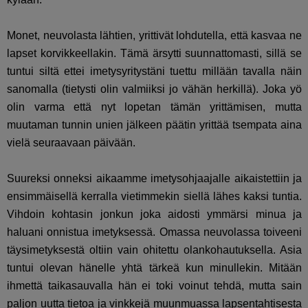
Monet, neuvolasta lähtien, yrittivät lohdutella, että kasvaa ne
lapset korvikkeellakin. Tämä ärsytti suunnattomasti, sillä se
tuntui siltä ettei imetysyritystäni tuettu millään tavalla näin
sanomalla (tietysti olin valmiiksi jo vähän herkillä). Joka yö
olin varma että nyt lopetan tämän yrittämisen, mutta
muutaman tunnin unien jälkeen päätin yrittää tsempata aina
vielä seuraavaan päivään.
Suureksi onneksi aikaamme imetysohjaajalle aikaistettiin ja
ensimmäisellä kerralla vietimmekin siellä lähes kaksi tuntia.
Vihdoin kohtasin jonkun joka aidosti ymmärsi minua ja
haluani onnistua imetyksessä. Omassa neuvolassa toiveeni
täysimetyksestä oltiin vain ohitettu olankohautuksella. Asia
tuntui olevan hänelle yhtä tärkeä kun minullekin. Mitään
ihmettä taikasauvalla hän ei toki voinut tehdä, mutta sain
paljon uutta tietoa ja vinkkejä muunmuassa lapsentahtisesta