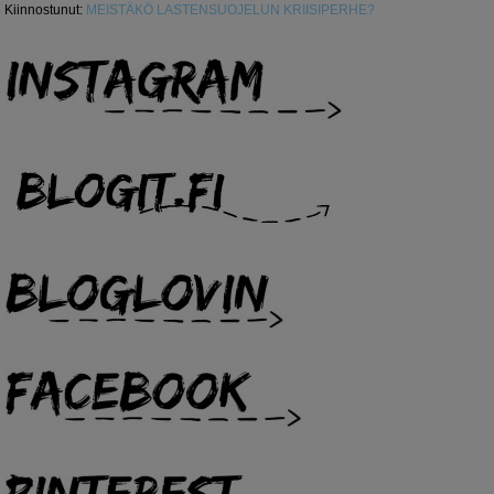
Kiinnostunut
:
MEISTÄKÖ LASTENSUOJELUN KRIISIPERHE?