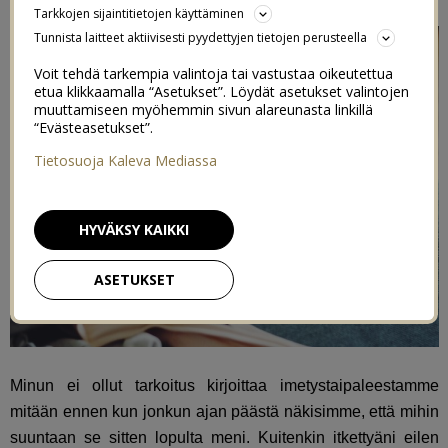
Tarkkojen sijaintitietojen käyttäminen
Tunnista laitteet aktiivisesti pyydettyjen tietojen perusteella
Voit tehdä tarkempia valintoja tai vastustaa oikeutettua
etua klikkaamalla “Asetukset”. Löydät asetukset valintojen
muuttamiseen myöhemmin sivun alareunasta linkillä
“Evästeasetukset”.
Tietosuoja Kaleva Mediassa
HYVÄKSY KAIKKI
ASETUKSET
Minun ei ollut tarkoitus kirjoittaa imetystaipaleestamme
mitään ennen kun jonkun ajan päästä näkisimme, että mihin
suuntaan se sitten lopulta meni. Kuitenkin itkettyäni eilen