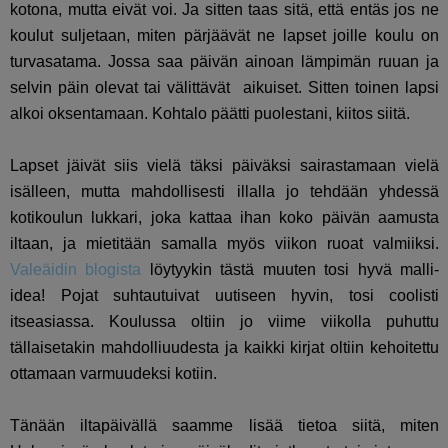
kotona, mutta eivät voi. Ja sitten taas sitä, että entäs jos ne
koulut suljetaan, miten pärjäävät ne lapset joille koulu on
turvasatama. Jossa saa päivän ainoan lämpimän ruuan ja
selvin päin olevat tai välittävät aikuiset. Sitten toinen lapsi
alkoi oksentamaan. Kohtalo päätti puolestani, kiitos siitä.
Lapset jäivät siis vielä täksi päiväksi sairastamaan vielä
isälleen, mutta mahdollisesti illalla jo tehdään yhdessä
kotikoulun lukkari, joka kattaa ihan koko päivän aamusta
iltaan, ja mietitään samalla myös viikon ruoat valmiiksi.
Valeäidin blogista
löytyykin tästä muuten tosi hyvä malli-
idea! Pojat suhtautuivat uutiseen hyvin, tosi coolisti
itseasiassa. Koulussa oltiin jo viime viikolla puhuttu
tällaisetakin mahdolliuudesta ja kaikki kirjat oltiin kehoitettu
ottamaan varmuudeksi kotiin.
Tänään iltapäivällä saamme lisää tietoa siitä, miten