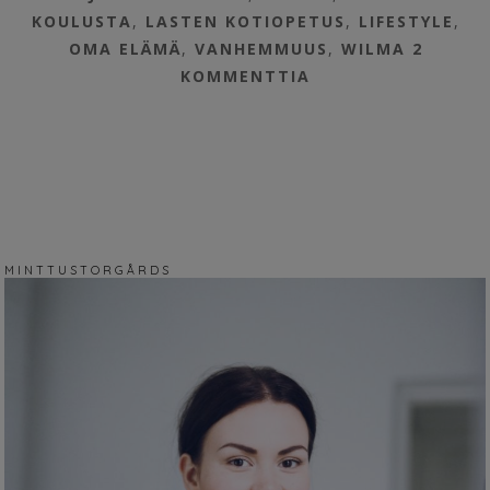
KOULUSTA
,
LASTEN KOTIOPETUS
,
LIFESTYLE
,
OMA ELÄMÄ
,
VANHEMMUUS
,
WILMA
2
KOMMENTTIA
M I N T T U S T O R G Å R D S