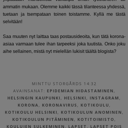
ammatin mukaan. Olemme kaikki tässä tilanteessa yhdessä,
tuetaan ja tsempataan toinen toistamme. Kyllä me tästä
selvitään!
Saa muuten nyt laittaa taas postausideoita, kun tätä korona-
asiaa varmaan tulee ihan tarpeeksi joka tuutista. Onko joku
aihe sellainen, mistä nyt mielellän lukisit täältä blogista?
MINTTU STORGÅRDS 14:32
AVAINSANAT:
EPIDEMIAN HIDASTAMINEN
,
HELSINGIN KAUPUNKI
,
HELSINKI
,
INSTAGRAM
,
KORONA
,
KORONAVIRUS
,
KOTIKOULU
,
KOTIKOULU HELSINKI
,
KOTIKOULUN ANOMINEN
,
KOTIKOULUN PITÄMINEN
,
KOTITOIMISTO
,
KOULUJEN SULKEMINEN
,
LAPSET
,
LAPSET POIS