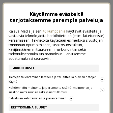
Käytämme evästeitä
tarjotaksemme parempia palveluja
Kaleva Media ja sen
40 kumppania
käyttävät evästeitä ja
vastaavia teknologioita henkilötietojen (esim. laitetunniste)
keräämiseen. Tekniikoita käytetään esimerkiksi sivustojen
toiminnan optimoimiseen, sisältösuosituksiin,
kävijämäärien mittaukseen, markkinointiin sekä
tarkoituksenmukaisiin mainoksiin. Tarvitsemme
suostumuksesi seuraaviin:
TARKOITUKSET
Tietojen tallentaminen laitteelle ja/tai laitteella olevien tietojen
käyttö
Kohdennettu mainonta ja personoitu sisältö, mainonnan ja
sisällön mittaaminen sekä yleisötutkimus
Palvelujen kehittäminen ja parantaminen
KOTIKOULU ALKAA
2
ERITYISOMINAISUUDET
16/03/2020