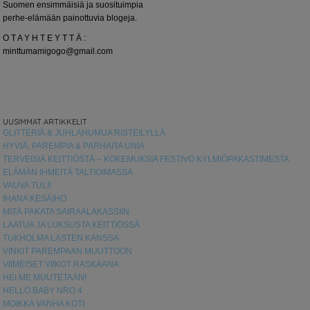
Suomen ensimmäisiä ja suosituimpia
perhe-elämään painottuvia blogeja.
O T A Y H T E Y T T Ä :
minttumamigogo@gmail.com
UUSIMMAT ARTIKKELIT
GLITTERIÄ & JUHLAHUMUA RISTEILYLLÄ
HYVIÄ, PAREMPIA & PARHAITA UNIA
TERVEISIÄ KEITTIÖSTÄ – KOKEMUKSIA FESTIVO KYLMIÖPAKASTIMESTA
ELÄMÄN IHMEITÄ TALTIOIMASSA
VAUVA TULI!
IHANA KESÄIHO
MITÄ PAKATA SAIRAALAKASSIIN
LAATUA JA LUKSUSTA KEITTIÖSSÄ
TUKHOLMA LASTEN KANSSA
VINKIT PAREMPAAN MUUTTOON
VIIMEISET VIIKOT RASKAANA
HEI ME MUUTETAAN!
HELLO BABY NRO 4
MOIKKA VANHA KOTI