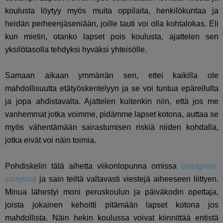
koulusta löytyy myös muita oppilaita, henkilökuntaa ja
heidän perheenjäseniään, joille tauti voi olla kohtalokas. Eli
kun mietin, otanko lapset pois koulusta, ajattelen sen
yksilötasolla tehdyksi hyväksi yhteisölle.
Samaan aikaan ymmärrän sen, ettei kaikilla ole
mahdollisuutta etätyöskentelyyn ja se voi tuntua epäreilulta
ja jopa ahdistavalta. Ajattelen kuitenkin niin, että jos me
vanhemmat jotka voimme, pidämme lapset kotona, auttaa se
myös vähentämään sairastumisen riskiä niiden kohdalla,
jotka eivät voi näin toimia.
Pohdiskelin tätä aihetta viikonlopunna omissa
instagram-
storyissä
ja sain teiltä valtavasti viestejä aiheeseen liittyen.
Minua lähestyi moni peruskoulun ja päiväkodin opettaja,
joista jokainen kehoitti pitämään lapset kotona jos
mahdollista. Näin hekin koulussa voivat kiinnittää entistä