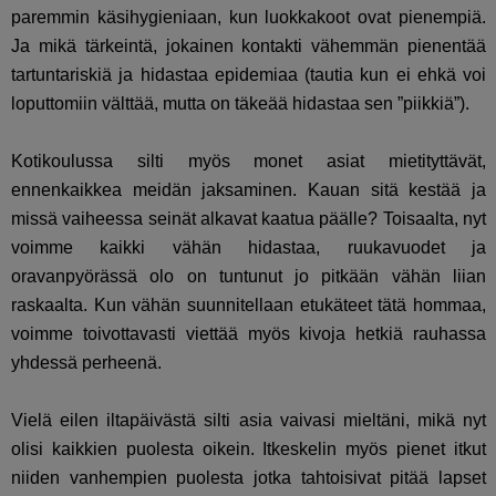
paremmin käsihygieniaan, kun luokkakoot ovat pienempiä.
Ja mikä tärkeintä, jokainen kontakti vähemmän pienentää
tartuntariskiä ja hidastaa epidemiaa (tautia kun ei ehkä voi
loputtomiin välttää, mutta on täkeää hidastaa sen ”piikkiä”).
Kotikoulussa silti myös monet asiat mietityttävät,
ennenkaikkea meidän jaksaminen. Kauan sitä kestää ja
missä vaiheessa seinät alkavat kaatua päälle? Toisaalta, nyt
voimme kaikki vähän hidastaa, ruukavuodet ja
oravanpyörässä olo on tuntunut jo pitkään vähän liian
raskaalta. Kun vähän suunnitellaan etukäteet tätä hommaa,
voimme toivottavasti viettää myös kivoja hetkiä rauhassa
yhdessä perheenä.
Vielä eilen iltapäivästä silti asia vaivasi mieltäni, mikä nyt
olisi kaikkien puolesta oikein. Itkeskelin myös pienet itkut
niiden vanhempien puolesta jotka tahtoisivat pitää lapset