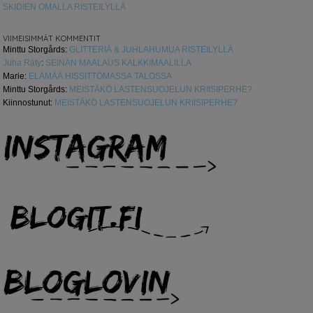
SKIDIEN OMALLA RISTEILYLLÄ
VIIMEISIMMÄT KOMMENTIT
Minttu Storgårds
:
GLITTERIÄ & JUHLAHUMUA RISTEILYLLÄ
Juha Räty
:
SEINÄN MAALAUS KALKKIMAALILLA
Marie
:
ELÄMÄÄ HISSITTÖMÄSSÄ TALOSSA
Minttu Storgårds
:
MEISTÄKÖ LASTENSUOJELUN KRIISIPERHE?
Kiinnostunut
:
MEISTÄKÖ LASTENSUOJELUN KRIISIPERHE?