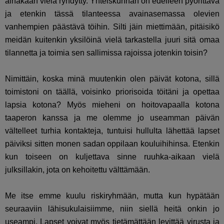
ainakaan vielä ryhdytty. Yhteiskunnan on edelleen pyörittävä
ja etenkin tässä tilanteessa avainasemassa olevien
vanhempien päästävä töihin. Silti jäin miettimään, pitäisikö
meidän kuitenkin yksilöinä vielä tarkastella juuri sitä omaa
tilannetta ja toimia sen sallimissa rajoissa jotenkin toisin?
Nimittäin, koska minä muutenkin olen päivät kotona, sillä
toimistoni on täällä, voisinko priorisoida töitäni ja opettaa
lapsia kotona? Myös mieheni on hoitovapaalla kotona
taaperon kanssa ja me olemme jo useamman päivän
vältelleet turhia kontakteja, tuntuisi hullulta lähettää lapset
päiviksi sitten monen sadan oppilaan kouluihihinsa. Etenkin
kun toiseen on kuljettava sinne ruuhka-aikaan vielä
julksillakin, jota on kehoitettu välttämään.
Me itse emme kuulu riskiryhmään, mutta kun hypätään
seuraaviin lähisukulaisiimme, niin siellä heitä onkin jo
useampi. Lapset voivat myös tietämättään levittää virusta ja