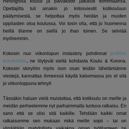
Helsngissä koulut ja päiväkodit jatkavat toimintaansa.
Opettajilta tuli ainakin jo kiitosviestit kotikouluun
päätymisestä, se helpottaa myös heidän ja muiden
oppilaiden oloa koulussa. Voi tosin olla, että jo huomenna
heillä tilanne on siellä jo ihan toinen. Se selviää
myöhemmin.
Kokosin nuo viikonlopun instastory pohdinnat
profiilini
kohokohtiin
, ne löytyvät sieltä kohdasta Koulu & Korona.
Kokosin storyihin myös ison osan teidän lähetämiänne
viestejä, kannattaa ihmeessä käydä katsomassa jos et sitä
jo viikonloppuna tehnyt!
Tässäkin haluan vielä muistuttaa, että kotikoulu on meille ja
meidän perheelemme nyt parhaimmalta tuntuva ratkaisu. En
sano että se olisi sitä kaikille. Tehdään kaikki omat
ratkaisumme sen mukaan mikä meille sopii – tai on
ylipäätään mahdollista vaikakpa oman työtilanteen tai