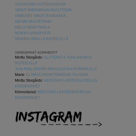
TUKHOLMA LASTEN KANSSA
VINKIT PAREMPAAN MUUTTOON
VIIMEISET VIIKOT RASKAANA
HEI ME MUUTETAAN!
HELLO BABY NRO 4
MOIKKA VANHA KOTI
SKIDIEN OMALLA RISTEILYLLÄ
VIIMEISIMMÄT KOMMENTIT
Minttu Storgårds
:
GLITTERIÄ & JUHLAHUMUA
RISTEILYLLÄ
Juha Räty
:
SEINÄN MAALAUS KALKKIMAALILLA
Marie
:
ELÄMÄÄ HISSITTÖMÄSSÄ TALOSSA
Minttu Storgårds
:
MEISTÄKÖ LASTENSUOJELUN
KRIISIPERHE?
Kiinnostunut
:
MEISTÄKÖ LASTENSUOJELUN
KRIISIPERHE?