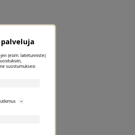
palveluja
jen (esim. laitetunniste)
uosituksiin,
emme suostumuksesi
tutkimus