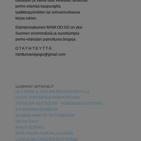
bailataan ja välillä taas vietetään tavallista
perhe-elämää kaupungilla
laatikkopyöräillen tai sohvannurkassa
kirjaa lukien.
Elämänmakuinen MAMI GO GO on yksi
Suomen ensimmäisiä ja suosituimpia
perhe-elämään painottuvia blogeja.
O T A Y H T E Y T T Ä :
minttumamigogo@gmail.com
UUSIMMAT ARTIKKELIT
GLITTERIÄ & JUHLAHUMUA RISTEILYLLÄ
HYVIÄ, PAREMPIA & PARHAITA UNIA
TERVEISIÄ KEITTIÖSTÄ – KOKEMUKSIA FESTIVO
KYLMIÖPAKASTIMESTA
ELÄMÄN IHMEITÄ TALTIOIMASSA
VAUVA TULI!
IHANA KESÄIHO
MITÄ PAKATA SAIRAALAKASSIIN
LAATUA JA LUKSUSTA KEITTIÖSSÄ