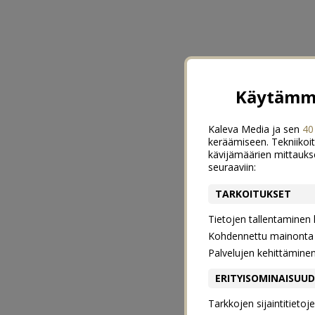
Käytämme
Kaleva Media ja sen
40
keräämiseen. Tekniikoit
kävijämäärien mittauks
seuraaviin:
TARKOITUKSET
Tietojen tallentaminen la
Kohdennettu mainonta j
Palvelujen kehittämine
ERITYISOMINAISUU
Tarkkojen sijaintitieto