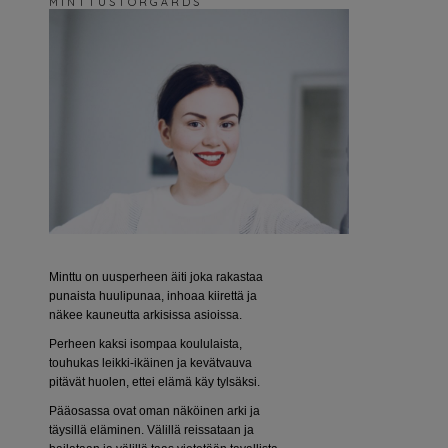
M I N T T U S T O R G Å R D S
Minttu on uusperheen äiti joka rakastaa
punaista huulipunaa, inhoaa kiirettä ja
näkee kauneutta arkisissa asioissa.
Perheen kaksi isompaa koululaista,
touhukas leikki-ikäinen ja kevätvauva
pitävät huolen, ettei elämä käy tylsäksi.
Pääosassa ovat oman näköinen arki ja
täysillä eläminen. Välillä reissataan ja