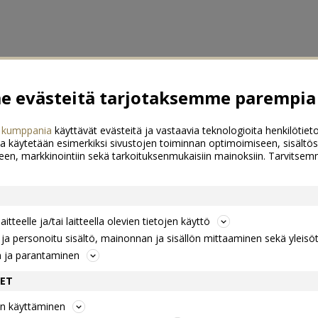
 evästeitä tarjotaksemme parempia 
 kumppania
käyttävät evästeitä ja vastaavia teknologioita henkilötieto
a käytetään esimerkiksi sivustojen toiminnan optimoimiseen, sisältös
een, markkinointiin sekä tarkoituksenmukaisiin mainoksiin. Tarvits
itteelle ja/tai laitteella olevien tietojen käyttö
a personoitu sisältö, mainonnan ja sisällön mittaaminen sekä yleisö
n ja parantaminen
DET
jen käyttäminen