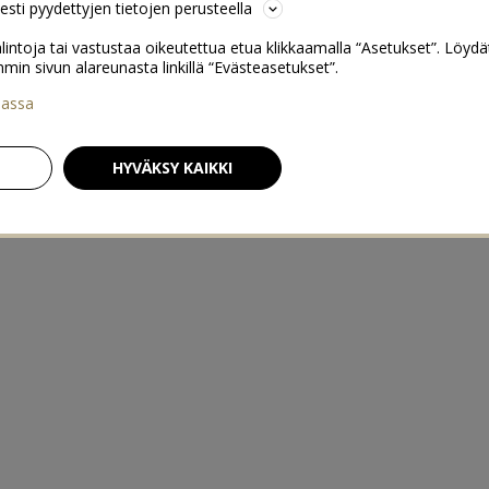
sesti pyydettyjen tietojen perusteella
lintoja tai vastustaa oikeutettua etua klikkaamalla “Asetukset”. Löydä
 sivun alareunasta linkillä “Evästeasetukset”.
iassa
HYVÄKSY KAIKKI